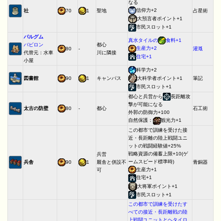
なる
信仰力+2
社
70
1
聖地
占星術
大預言者ポイント+1
市民スロット+1
パルグム
真水タイルの
食料+1
バビロン
都心
生産力+2
80
-
灌漑
代替元：水車
川に隣接
住宅+1
小屋
科学力+2
図書館
90
1
キャンパス
大科学者ポイント+1
筆記
市民スロット+1
都心と兵営から
長距離攻
撃が可能になる
太古の防壁
80
-
都心
石工術
外郭の防御力+100
自然保護：
観光力+1
この都市で訓練を受けた接
近・長距離の陸上戦闘ユニ
ットの戦闘経験値+25%
戦略資源の備蓄上限+10(ゲ
兵営
ームスピード標準時)
兵舎
90
1
厩舎と併設不
青銅器
生産力+1
可
住宅+1
大将軍ポイント+1
市民スロット+1
この都市で訓練を受けたす
べての接近・長距離戦の陸
上戦闘ユニットとヘタイロ