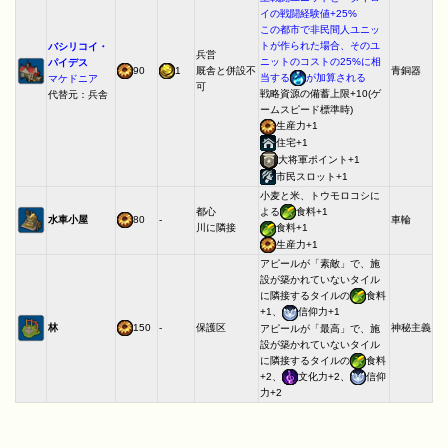
イの戦闘経験値+25%
この都市で非民間人ユニッ
トが作られた場合、そのユ
バシリコイ・
兵営
ニットのコストの25%に相
パイデス
90
1
厩舎と併設不
青銅器
当する
が加算される
マケドニア
可
戦略資源の備蓄上限+10(ゲ
代替元：兵舎
ームスピード標準時)
生産力+1
住宅+1
大将軍ポイント+1
市民スロット+1
小麦と米、トウモロコシに
都心
よる
食料+1
水車小屋
80
-
車輪
川に隣接
食料+1
生産力+1
アピールが「素敵」で、施
設が築かれていないタイル
に隣接するタイルの
食料
+1、
信仰力+1
林
150
-
保護区
神秘主義
アピールが「最高」で、施
設が築かれていないタイル
に隣接するタイルの
食料
+2、
文化力+2、
信仰
力+2