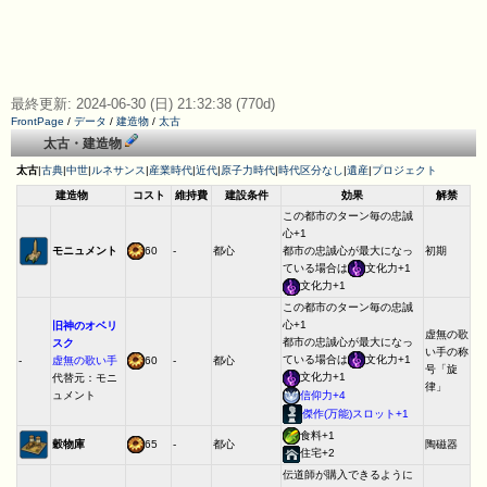
最終更新: 2024-06-30 (日) 21:32:38 (770d)
FrontPage
/
データ
/
建造物
/
太古
太古・建造物
太古
|
古典
|
中世
|
ルネサンス
|
産業時代
|
近代
|
原子力時代
|
時代区分なし
|
遺産
|
プロジェクト
建造物
コスト
維持費
建設条件
効果
解禁
この都市のターン毎の忠誠
心+1
モニュメント
60
-
都心
都市の忠誠心が最大になっ
初期
ている場合は
文化力+1
文化力+1
この都市のターン毎の忠誠
心+1
旧神のオベリ
虚無の歌
都市の忠誠心が最大になっ
スク
い手の称
ている場合は
文化力+1
-
虚無の歌い手
60
-
都心
号「旋
文化力+1
代替元：モニ
律」
信仰力+4
ュメント
傑作(万能)スロット+1
食料+1
穀物庫
65
-
都心
陶磁器
住宅+2
伝道師が購入できるように