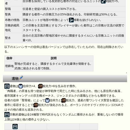
自宗教を採用している友好的な都市の付近にいるユニットの
戦闘力+5。
者
聖職
伝道者と使徒の購入コストが30%下がる。
聖典
隣接する都市への宗教圧力が25%強化される。印刷研究後は50%となる。
布教の情熱
宗教ユニットが地形や特徴によって
移動を妨げられない。
宗教的植民
この宗教を主流宗教とするプレイヤーが築いた都市はこの宗教が主流の状態で
地化
スタートする。
自分の主流宗教の聖地区域やそれに隣接するタイルにいる宗教ユニットの回復
聖水
量+10。
以下のエンハンサーの信仰は過去バージョンでは存在していたものの、現在は削除されてい
る。
信仰
説明
聖地が完成すると、隣接するタイルで文化爆弾が発動する。
埋葬地
武僧に統合される形で削除。
↑
遺物
遺物は
信仰力+4、
観光力+8を生み出す傑作。
「殉職者」の昇進を持つ使徒が神学戦争で死亡した時に生み出され、他にも原住民の集落、
都市国家キャンディの宗主権ボーナス、ジャンヌダルクの退職などからも獲得できる。
信者の信仰「聖骨箱」によって
信仰力と
観光力、遺産の聖ワシリイ大聖堂を建設した
都市に収容することで
観光力が強化される上、ポーランドのヤドヴィガやコンゴのUAで
はその他の産出も追加される。
宗教的遺物は全24種類で時代区分もなくランダムに獲得されるが、重複しないので獲得
上限は24個と他の傑作より少ない。