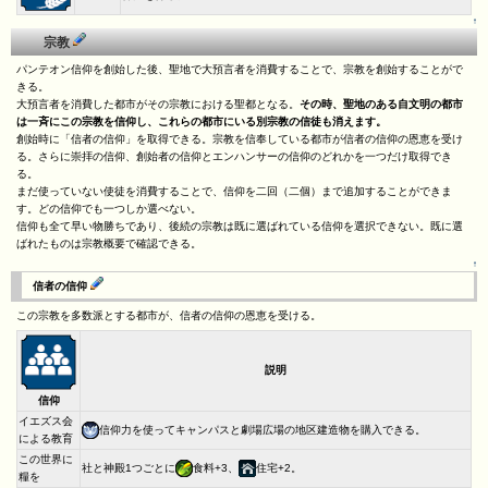
↑
宗教
パンテオン信仰を創始した後、聖地で大預言者を消費することで、宗教を創始することがで
きる。
大預言者を消費した都市がその宗教における聖都となる。
その時、聖地のある自文明の都市
は一斉にこの宗教を信仰し、これらの都市にいる別宗教の信徒も消えます。
創始時に「信者の信仰」を取得できる。宗教を信奉している都市が信者の信仰の恩恵を受け
る。さらに崇拝の信仰、創始者の信仰とエンハンサーの信仰のどれかを一つだけ取得でき
る。
まだ使っていない使徒を消費することで、信仰を二回（二個）まで追加することができま
す。どの信仰でも一つしか選べない。
信仰も全て早い物勝ちであり、後続の宗教は既に選ばれている信仰を選択できない。既に選
ばれたものは宗教概要で確認できる。
↑
信者の信仰
この宗教を多数派とする都市が、信者の信仰の恩恵を受ける。
説明
信仰
イエズス会
信仰力を使ってキャンパスと劇場広場の地区建造物を購入できる。
による教育
この世界に
社と神殿1つごとに
食料+3、
住宅+2。
糧を