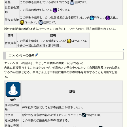
巡礼
この宗教を信奉している都市1つにつき
信仰力+2。
世界教会運
この宗教の信者4人ごとに
文化力+1。
動
この宗教を信奉し、かつ世界遺産がある都市1つにつき
科学力、
文化力、
聖なる大地
ゴールド、
信仰力+2。
以外の創始者の信仰は過去バージョンでは存在していたものの、現在は削除されている。
信仰
説明
この宗教を信奉している都市1つにつき
ゴールド+2。
教会資産
十分の一税に効果を移す形で削除。
↑
エンハンサーの信仰
エンハンサーの信仰は、主として宗教圏の強化・安定に関わる。
内政に直接寄与することは少ないが、他宗教との勢力争いにおいて自国宗教及びその効果を
守るのが主眼となる。条件が合えば平和的に相手の宗教戦略を封殺することも可能ではあ
る。
説明
信仰
修道院の隔
神学戦争で敗北しても宗教的圧力が低下しない。
離
十字軍
敵対的な自宗教の都市の近くにいるユニットの
戦闘力+10。
巡回説教師
この宗教の伝播距離が30%増加する。
信仰の守護