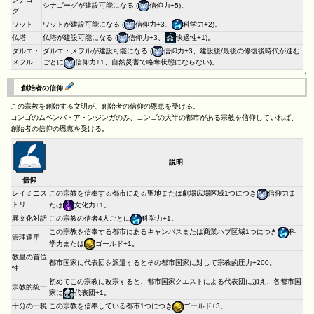
シナゴーグが建設可能になる (
信仰力+5)。
グ
ワット
ワットが建設可能になる (
信仰力+3、
科学力+2)。
仏塔
仏塔が建設可能になる (
信仰力+3、
快適性+1)。
ダルエ・
ダルエ・メフルが建設可能になる (
信仰力+3、建設後/最後の修復後時代が進む
メフル
ごとに
信仰力+1、自然災害で略奪状態にならない)。
↑
創始者の信仰
この宗教を創始する文明が、創始者の信仰の恩恵を受ける。
コンゴのムベンバ・ア・ンジンガのみ、コンゴの大半の都市がある宗教を信仰していれば、
創始者の信仰の恩恵を受ける。
説明
信仰
レイミニス
この宗教を信奉する都市にある聖地または劇場広場区域1つにつき
信仰力ま
トリ
たは
文化力+1。
異文化対話
この宗教の信者4人ごとに
科学力+1。
この宗教を信奉する都市にあるキャンパスまたは商業ハブ区域1つにつき
科
管理運用
学力または
ゴールド+1。
教皇の首位
都市国家に代表団を派遣するとその都市国家に対して宗教的圧力+200。
性
初めてこの宗教に改宗すると、都市国家クエストによる代表団に加え、各都市国
宗教的統一
家に
代表団+1。
十分の一税
この宗教を信奉している都市1つにつき
ゴールド+3。