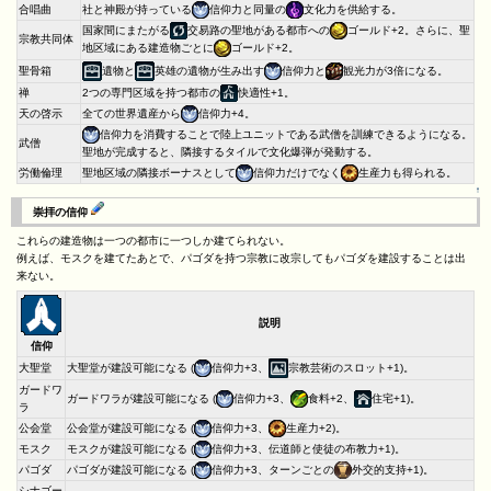
合唱曲
社と神殿が持っている
信仰力と同量の
文化力を供給する。
国家間にまたがる
交易路の聖地がある都市への
ゴールド+2。さらに、聖
宗教共同体
地区域にある建造物ごとに
ゴールド+2。
遺物と
英雄の遺物が生み出す
信仰力と
観光力が3倍になる。
聖骨箱
禅
2つの専門区域を持つ都市の
快適性+1。
天の啓示
全ての世界遺産から
信仰力+4。
信仰力を消費することで陸上ユニットである武僧を訓練できるようになる。
武僧
聖地が完成すると、隣接するタイルで文化爆弾が発動する。
労働倫理
聖地区域の隣接ボーナスとして
信仰力だけでなく
生産力も得られる。
↑
崇拝の信仰
これらの建造物は一つの都市に一つしか建てられない。
例えば、モスクを建てたあとで、パゴダを持つ宗教に改宗してもパゴダを建設することは出
来ない。
説明
信仰
大聖堂が建設可能になる (
信仰力+3、
宗教芸術のスロット+1)。
大聖堂
ガードワ
ガードワラが建設可能になる (
信仰力+3、
食料+2、
住宅+1)。
ラ
公会堂
公会堂が建設可能になる (
信仰力+3、
生産力+2)。
モスク
モスクが建設可能になる (
信仰力+3、伝道師と使徒の布教力+1)。
パゴダ
パゴダが建設可能になる (
信仰力+3、ターンごとの
外交的支持+1)。
シナゴー