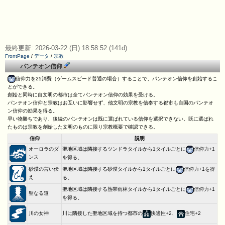
最終更新: 2026-03-22 (日) 18:58:52 (141d)
FrontPage
/
データ
/
宗教
パンテオン信仰
信仰力を25消費（ゲームスピード普通の場合）することで、パンテオン信仰を創始するこ
とができる。
創始と同時に自文明の都市は全てパンテオン信仰の効果を受ける。
パンテオン信仰と宗教はお互いに影響せず、他文明の宗教を信奉する都市も自国のパンテオ
ン信仰の効果を得る。
早い物勝ちであり、後続のパンテオンは既に選ばれている信仰を選択できない。既に選ばれ
たものは宗教を創始した文明のものに限り宗教概要で確認できる。
信仰
説明
オーロラのダ
聖地区域は隣接するツンドラタイルから1タイルごとに
信仰力+1
ンス
を得る。
砂漠の言い伝
聖地区域は隣接する砂漠タイルから1タイルごとに
信仰力+1を得
え
る。
聖地区域は隣接する熱帯雨林タイルから1タイルごとに
信仰力+1
聖なる道
を得る。
川の女神
川に隣接した聖地区域を持つ都市の
快適性+2、
住宅+2