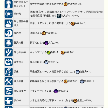
神に捧げるモ
太古と古典時代の遺産に対する
生産力+15%。
ニュメント
聖地 (預言者) 、図書館のあるキャンパス (科学者) 、円形闘技場のあ
神の光
る劇場広場 (著述家) から
偉人ポイント+1。
葦と湿原の貴
湿原、オアシス、砂漠の氾濫原による
生産力+2。
婦人
海の神
漁船による
生産力+1。
蒼天の神
牧草地による
文化力+1。
狩りの女神
キャンプによる
食料+1、
生産力+1
環状列石
採石場による
信仰力+2。
偶像
高級資源とボーナス資源を扱う鉱山による
信仰力+2。
職人の神
戦略資源を扱う地形改善による
生産力+1、
信仰力+1
祝祭の女神
プランテーションから
文化力+1
炉の神
太古と古典時代の軍事ユニットに対する
生産力+25%。