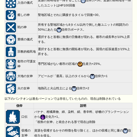
蛮族の前哨地を一掃するごとに
信仰力+50。蛮族の前哨地を一掃
入信の儀式
したユニットはHP100回復
癒しの神
聖地区域とそれに隣接するタイルで回復+30。
所有する聖地区域から8タイル以内で倒した敵ユニットの戦闘力の
戦の神
50%にあたる
信仰力ボーナス。
選択すると首都に無償の労働者が現れる。都市の成長率が10%上昇
豊穣の儀式
する。
選択すると首都に無償の開拓者が現れる。国境の拡張速度が15%上
宗教的植民地
昇する。
都市の守護女
専門区域がない都市の区域の
生産力+25%。
神
大地の女神
アピールが「最高」以上のタイルから
信仰力+1
火の女神
地熱孔と火山性土による
信仰力+2
以下のパンテオンは過去バージョンでは存在していたものの、現在は削除されている
信仰
説明
バナナ、柑橘果物、綿、染料、絹、香辛料、砂糖のプランテーション
口伝
から
文化力+1。
「祝祭の女神」と統合される形で現在は削除
収穫の
資源を収穫するかその特徴を取り除くと、ほかの収穫と同じ量の
信
女神
仰力を得る。