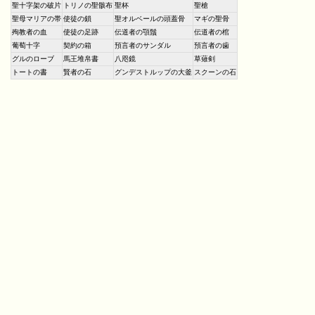
聖十字架の破片
トリノの聖骸布
聖杯
聖槍
聖母マリアの帯
使徒の鎖
聖オルベールの頭蓋骨
マギの聖骨
殉教者の血
使徒の足跡
伝道者の顎鬚
伝道者の棺
葡萄十字
契約の箱
預言者のサンダル
預言者の歯
グルのローブ
馬王堆帛書
八咫鏡
草薙剣
トートの書
賢者の石
グンデストルップの大釜
スクーンの石