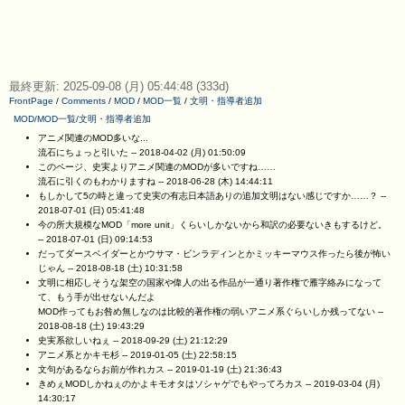
最終更新: 2025-09-08 (月) 05:44:48 (333d)
FrontPage
/
Comments
/
MOD
/
MOD一覧
/
文明・指導者追加
MOD/MOD一覧/文明・指導者追加
アニメ関連のMOD多いな...
流石にちょっと引いた --
2018-04-02 (月) 01:50:09
このページ、史実よりアニメ関連のMODが多いですね……
流石に引くのもわかりますね --
2018-06-28 (木) 14:44:11
もしかして5の時と違って史実の有志日本語ありの追加文明はない感じですか……？ --
2018-07-01 (日) 05:41:48
今の所大規模なMOD「more unit」くらいしかないから和訳の必要ないきもするけど。
--
2018-07-01 (日) 09:14:53
だってダースベイダーとかウサマ・ビンラディンとかミッキーマウス作ったら後が怖い
じゃん --
2018-08-18 (土) 10:31:58
文明に相応しそうな架空の国家や偉人の出る作品が一通り著作権で雁字絡みになって
て、もう手が出せないんだよ
MOD作ってもお咎め無しなのは比較的著作権の弱いアニメ系ぐらいしか残ってない --
2018-08-18 (土) 19:43:29
史実系欲しいねぇ --
2018-09-29 (土) 21:12:29
アニメ系とかキモ杉 --
2019-01-05 (土) 22:58:15
文句があるならお前が作れカス --
2019-01-19 (土) 21:36:43
きめぇMODしかねぇのかよキモオタはソシャゲでもやってろカス --
2019-03-04 (月)
14:30:17