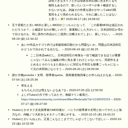
語化できるタイプとかは現状非対応側に含まれてる可
能性もあるので、使いたいユーザーが各々確認するし
かないかなあ。勿論その作業を誰かがやってwikiの閲
覧性をより高められるなら、それに越したことはない
と思う --
木
?
2020-06-17 (水) 19:08:02
五十音順だと古いMODと新しいMODがごっちゃになって、「この新着MODは追記され
ただろうか？」と確認するのが難しいので、新着順にした方がいい。日本語対応か否か
で分けるのも、同じ原作の作品がに二箇所に分断されてしまい、探しづらい。 --
2020-
06-19 (金) 12:34:22
あいや作品カテゴリ内では初版投稿日順だから問題ないか。問題は日本語対応
かどうかで分かれてる点だな。 --
2020-06-19 (金) 12:36:25
ここ日本語wikiだし、日本語対応の有無を一目で確認できるほうが重要
じゃない？みんな編集の時に気を遣うわけじゃないから、同原作をま
とめるとそのうちまた前みたいに対応も不対応も順番ごっちゃになっ
て元の木阿弥になりそう --
2020-06-20 (土) 09:00:06
誰か大物youtubeｒ文明、指導者syamu、固有建造物貝塚とか作らねえかなあ --
2020-
07-04 (土) 18:25:36
草生える
もちろん人口は増えないよなあ？() --
2020-07-05 (日) 12:50:50
よしVTuberの方で作ってみたぞ。海賊マリン船長だ。
https://steamcommunity.com/sharedfiles/filedetails/?id=2168505253
--
2020-
07-17 (金) 09:27:00
Vtuberとかオタク文化指導者のMOD達が、バニラの指導者や文明と比べてやたらと強
力なの、内輪ノリ大好きなオタクって感じがする。 --
2020-10-15 (木) 19:43:23
Vtuberとかいらねぇわ。正直こんなとこまででしゃばってこないでほしい --
2020-10-
23 (金) 10:32:58