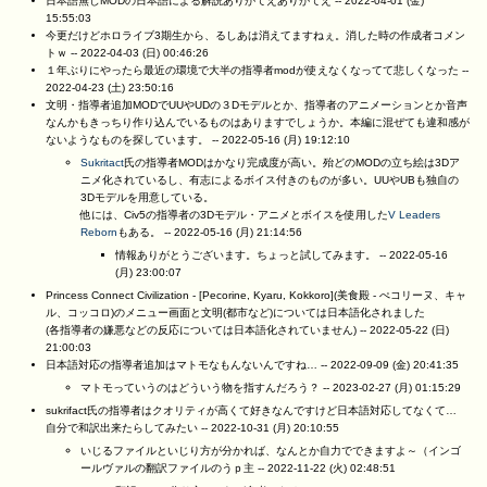
日本語無しMODの日本語による解説ありがてえありがてえ --
2022-04-01 (金)
15:55:03
今更だけどホロライブ3期生から、るしあは消えてますねぇ。消した時の作成者コメン
トｗ --
2022-04-03 (日) 00:46:26
１年ぶりにやったら最近の環境で大半の指導者modが使えなくなってて悲しくなった --
2022-04-23 (土) 23:50:16
文明・指導者追加MODでUUやUDの３Dモデルとか、指導者のアニメーションとか音声
なんかもきっちり作り込んでいるものはありますでしょうか。本編に混ぜても違和感が
ないようなものを探しています。 --
2022-05-16 (月) 19:12:10
Sukritact
氏の指導者MODはかなり完成度が高い。殆どのMODの立ち絵は3Dア
ニメ化されているし、有志によるボイス付きのものが多い。UUやUBも独自の
3Dモデルを用意している。
他には、Civ5の指導者の3Dモデル・アニメとボイスを使用した
V Leaders
Reborn
もある。 --
2022-05-16 (月) 21:14:56
情報ありがとうございます。ちょっと試してみます。 --
2022-05-16
(月) 23:00:07
Princess Connect Civilization - [Pecorine, Kyaru, Kokkoro](美食殿 - ぺコリーヌ、キャ
ル、コッコロ)のメニュー画面と文明(都市など)については日本語化されました
(各指導者の嫌悪などの反応については日本語化されていません) --
2022-05-22 (日)
21:00:03
日本語対応の指導者追加はマトモなもんないんですね… --
2022-09-09 (金) 20:41:35
マトモっていうのはどういう物を指すんだろう？ --
2023-02-27 (月) 01:15:29
sukrifact氏の指導者はクオリティが高くて好きなんですけど日本語対応してなくて…
自分で和訳出来たらしてみたい --
2022-10-31 (月) 20:10:55
いじるファイルといじり方が分かれば、なんとか自力でできますよ～（インゴ
ールヴァルの翻訳ファイルのうｐ主 --
2022-11-22 (火) 02:48:51