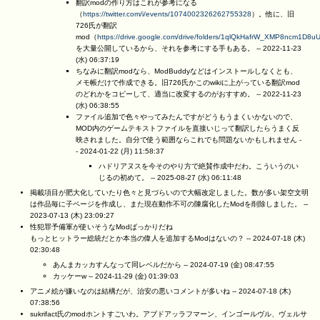
翻訳modの作り方はこれが参考になる
（
https://twitter.com/i/events/1074002326262755328
）。他に、旧
726氏が翻訳
mod（
https://drive.google.com/drive/folders/1qlQkHafrW_XMP8ncm1D
を大量公開しているから、それを参考にする手もある。 --
2022-11-23
(水) 06:37:19
ちなみに翻訳modなら、ModBuddyなどはインストールしなくとも、
メモ帳だけで作成できる。旧726氏かこのwikiに上がっている翻訳mod
のどれかをコピーして、適当に改変するのがおすすめ。 --
2022-11-23
(水) 06:38:55
ファイル追加で色々やってみたんですがどうもうまくいかないので、
MOD内のゲームテキストファイルを直接いじって翻訳したらうまく反
映されました。自分で使う範囲ならこれでも問題ないかもしれません -
-
2024-01-22 (月) 11:58:37
ハドリアヌスを今そのやり方で絶賛作成中だわ。こういうのい
じるの初めて。 --
2025-08-27 (水) 06:11:48
掲載項目が肥大化していたり色々と見づらいので大幅改定しました。数が多い架空文明
は作品毎に子ページを作成し、また現在動作不可の陳腐化したModを削除しました。 --
2023-07-13 (木) 23:09:27
性犯罪予備軍が使いそうなModばっかりだね
もっとヒットラー総統だとか本当の偉人を追加するModはないの？ --
2024-07-18 (木)
02:30:48
あんまカッカすんなって同レベルだから --
2024-07-19 (金) 08:47:55
カッケーw --
2024-11-29 (金) 01:39:03
アニメ絵が嫌いなのは結構だが、治安の悪いコメントが多いね --
2024-07-18 (木)
07:38:56
sukrifact氏のmodホントすごいわ。アブドアッラフマーン、インゴールヴル、ヴェルサ