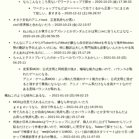
ならこんなところ見ないでワークショップで探せ --
2020-10-23 (金) 17:38:33
ワークショップでもどばーーーーって出てくるから正直一つにまとめ
て欲しい。多すぎる --
2020-12-12 (土) 09:28:57
オタク文化のアニメmod、正直気持ちが悪い
civの世界観と合わないだろ --
2020-10-23 (金) 22:13:57
ねぷねぷとか東方とかアズレンとかガンダムとかは実にcivに合うんだよなな --
2020-10-26 (月) 08:56:55
そんなにアニメやらVTuberやらのModが嫌なら自分好みのModを作るなり海外Modder
勢の翻訳を手伝えばいいのにね、特に翻訳は大した専門知識も必要ないんだからやる気
さえあればやれるのに…… --
2020-11-20 (金) 15:17:26
ちゃんとテストプレイしたのかってレベルでバランスおかしい --
2021-01-10 (日)
04:25:11
史実系MOD：公式文明と同程度の強さ。極端な能力は無いので、バランスが取
れたゲームになる。
アニメ・ゲーム系MOD：ぶっ壊れた性能やチート能力が多い。公式文明と混ぜ
ると強すぎて勝負にならないが、アニメ・ゲーム系だけなら全員チートなので
ある意味バランスが取れる。
概ねこのような傾向にあるな。 --
2021-01-10 (日) 09:02:15
MODは任意で入れるんだから、嫌なら外せばいいだろ
ｇｄｇｄいうなら、自分で作るんだ --
2021-01-23 (土) 16:05:01
何で入れることが自由なModに気持ち悪いとかバランス悪いとか文句つけるんだよ
お前らが気持ち悪いわ --
2021-01-29 (金) 15:17:49
何故か日本人Modderはワークショップに上げず、個人ロダに上げてTwitterからリンク
貼るだけという作者が多いので、MOD探しに苦労するな。Twitterで探そうにも、"civ6
mod"で検索すると「●●@Civ6ボイロMOD」という奴の政治ネタツイートばかり引っ掛
かって検索妨害すぎるのが難点。 --
2021-02-01 (月) 11:07:03