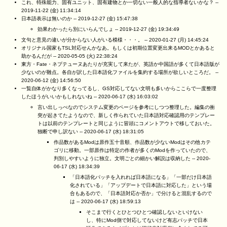
これ、特殊能力、固有ユニット、固有建物とか一切ない一般人的な指導者ないかな？ --
2019-11-22 (金) 11:34:14
日本語表示は無いのか --
2019-12-27 (金) 15:47:38
効果わかったら別にいらんでしょ --
2019-12-27 (金) 19:34:49
文句と意見の違いが分からない人がいる模様・・・。 --
2020-01-27 (月) 14:45:24
オリジナル国家もTSL対応せんかなあ。もしくは初期位置変更出来るMODとかあると
助かるんだが --
2020-05-05 (火) 22:38:24
東方・Fate・ネプテューヌあたりが充実して来たが、英語か中国語が多くて日本語版が
少ないのが難点。各自が訳した日本語化ファイルを集約する場所が欲しいところだ。 --
2020-06-12 (金) 14:56:50
一覧自体がかなり多くなってるし、GS対応してない文明も多いからここらで一度整理
したほうがいいかもしれないね --
2020-06-17 (水) 16:03:02
言い出しっぺなのでシステム変更のページを参考にしつつ整理した。編集の衝
突が起きてたようなので、新しく作られていた日本語対応確認用のテンプレー
トは以前のテンプレートと同じように冒頭にコメントアウトで移しておいた。
独断で申し訳ない --
2020-06-17 (水) 18:31:05
作品数があるModは原作五十音順、作品数が少ないModはその他カテ
ゴリに移動。一部原作は特定の作者が多くのModを作っていたので、
判別しやすいように独立。文明ごとの細かい解説は収納した --
2020-
06-17 (水) 18:34:39
「日本語化パッチを入れれば日本語になる」「一部だけ日本語
化されている」「アップデートで日本語に対応した」という場
合もあるので、「日本語対応か否か」で分けると混乱するので
は --
2020-06-17 (水) 18:59:13
そこまで行くとひとつひとつ確認しないといけない
し、特にMod側で対応してないけど有志パッチで日本