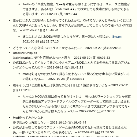
Twitterの「高度な検索」で●●を対象から除くようにすれば、スムーズに検索が
できますよ。あるいは「civ6 mod -●●」で検索しても快適に探しものができる
と思います。2021-02-01 (月) 18:59:44
誰かにじさんじ文明Modとか作ってくれねえかな。Civ4でだいさんじModというにじさ
んじ文明Modがあったらしいが、作者の人が公開停止してしまったので遊べないので残
念。 --
2021-02-07 (日) 13:46:41
遂ににじさんじMODが登場したようだぞ。第一弾はリゼ皇女か。
Steam
--
2021-06-18 (金) 21:57:15
どうやってこんな公式にのイラストかけるんだ...? --
2021-05-27 (木) 00:26:38
Brazil All Uniques
はcivfanaticsにNFP対応版があったと思う --
2021-05-30 (日) 00:05:43
公式DLCからしてイカレてるのに今さらアニメMODごときで文句垂れてる奴のアジェ
ンダどうなってんの？ --
2021-06-11 (金) 18:41:23
modは好きなのだけ入れて嫌なら使わないって棲み分けが出来ない蛮族がいる
の悲しいなぁ.... --
2022-10-24 (月) 20:44:31
絵もそうだけど楽曲も丸上げ状態なのは今日日よく訴訟されないよな --
2021-09-12
(日) 11:12:00
ちゃんとMODの体裁は保ってるだけマシよ Mirror2のワークショップとか実質
的に各種違法アップロードファイルのアップローダー化して閉鎖に追い込まれ
たもの(同人ゲームから古いとはいえ商業ゲームまで大量にアップされててちゃ
んとMODだったのが数％だろうレベル --
2022-08-27 (土) 07:32:08
Mod作ってみたいなあ
夢で見たやつ再現したい --
2021-10-10 (日) 16:49:44
公式がぶっ壊してるのでアニメ・ゲーム系のMOD見てもぶっ壊れてるとは思えんな
あ。一部バビロンよりヤバいのもあるけど。 --
2022-02-25 (金) 21:58:50