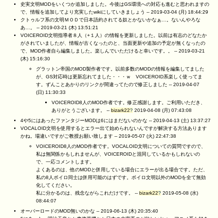
史実文明MODをいくつか追加しました。今後はGS環境への対応も進むと思われますの
で、情報を追加してより充実したwikiにしていきましょう --
2019-03-04 (月) 18:44:29
クトゥルフ系の文明ＭＯＤで日本語約されてる奴とかないかなぁ…。ないんやろな
あ…。 --
2019-03-21 (木) 13:51:21
VOICEROID文明指導者８人（+１人）の情報を更新しました。以前は有志のどなたか
がされていましたが、情報が古くなったのと、当面更新や追加の予定が無くなったの
で、MOD作者自ら編集しました。楽しんでいただけると幸いです。。 --
2019-03-21
(木) 15:16:30
グラットン帝国のMOD製作者です。以前多数のMODの情報を編集してました
が、GS対応時は更新忘れてました・・・ｗ VOICEROID系楽しく使ってま
す。ずんことあかりのリンクが間違ってたので修正しました --
2019-04-07
(日) 11:30:33
VOICEROID8人のMOD作者です。修正感謝します。ご利用いただき、
ありがとうございます。 --
bizark22
?
2019-04-08 (月) 07:43:08
4や5にはあったファンタジーMODは6にはまだないのかな --
2019-04-13 (土) 13:37:27
VOCALOID文明を使用するとエラー出て始められないんですが解決する方法あります
かね。場違いですがご教授お願い致します --
2019-05-07 (火) 22:47:38
VOICEROID8人のMOD作者です。VOCALOID文明についての質問ですので、
私は無関係かもしれませんが、VOICEROIDと混同しているかもしれないの
で、一応コメントします。
よくあるのは、他のMODと併用している場合にエラーが出る場合です。ただ、
私の8人ボイロ同士は併用可能のはずです。ボイロ文明以外のMODを全て無効
化してください。
私に分かるのは、残念ながらこれだけです。 --
bizark22
?
2019-05-08 (水)
08:44:07
オーバーロードのMOD無いのかな --
2019-06-13 (木) 20:35:40