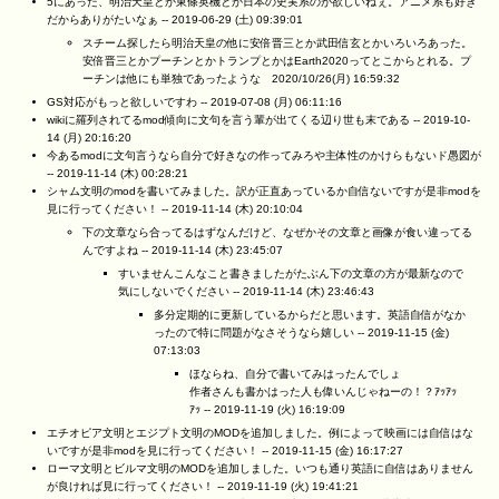
5にあった、明治天皇とか東條英機とか日本の史実系のが欲しいねぇ。アニメ系も好き
だからありがたいなぁ --
2019-06-29 (土) 09:39:01
スチーム探したら明治天皇の他に安倍晋三とか武田信玄とかいろいろあった。
安倍晋三とかプーチンとかトランプとかはEarth2020ってとこからとれる。プ
ーチンは他にも単独であったような
2020/10/26(月) 16:59:32
GS対応がもっと欲しいですわ --
2019-07-08 (月) 06:11:16
wikiに羅列されてるmod傾向に文句を言う輩が出てくる辺り世も末である --
2019-10-
14 (月) 20:16:20
今あるmodに文句言うなら自分で好きなの作ってみろや主体性のかけらもないド愚図が
--
2019-11-14 (木) 00:28:21
シャム文明のmodを書いてみました。訳が正直あっているか自信ないですが是非modを
見に行ってください！ --
2019-11-14 (木) 20:10:04
下の文章なら合ってるはずなんだけど、なぜかその文章と画像が食い違ってる
んですよね --
2019-11-14 (木) 23:45:07
すいませんこんなこと書きましたがたぶん下の文章の方が最新なので
気にしないでください --
2019-11-14 (木) 23:46:43
多分定期的に更新しているからだと思います。英語自信がなか
ったので特に問題がなさそうなら嬉しい --
2019-11-15 (金)
07:13:03
ほならね、自分で書いてみはったんでしょ
作者さんも書かはった人も偉いんじゃねーの！？ｱｯｱｯ
ｱｯ --
2019-11-19 (火) 16:19:09
エチオピア文明とエジプト文明のMODを追加しました。例によって映画には自信はな
いですが是非modを見に行ってください！ --
2019-11-15 (金) 16:17:27
ローマ文明とビルマ文明のMODを追加しました。いつも通り英語に自信はありません
が良ければ見に行ってください！ --
2019-11-19 (火) 19:41:21