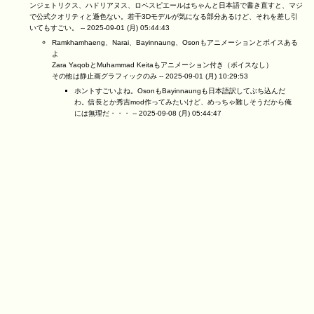
ンジェトリクス、ハドリアヌス、ロベスピエールはちゃんと日本語で書き直すと、マジ
で公式クオリティと遜色ない。若干3Dモデルが気になる部分あるけど、それを差し引
いてもすごい。 --
2025-09-01 (月) 05:44:43
Ramkhamhaeng、Narai、Bayinnaung、Osonもアニメーションとボイスある
よ
Zara YaqobとMuhammad Keitaもアニメーション付き（ボイスなし）
その他は静止画グラフィックのみ --
2025-09-01 (月) 10:29:53
ホントすごいよね。OsonもBayinnaungも日本語訳してぶち込んだ
わ。信長とか秀吉mod作ってみたいけど、めっちゃ難しそうだから俺
には無理だ・・・ --
2025-09-08 (月) 05:44:47