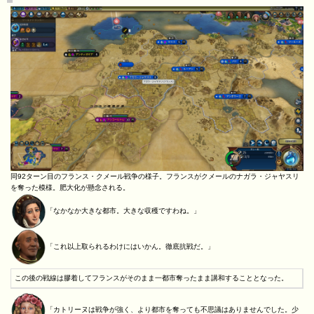
同92ターン目のフランス・クメール戦争の様子。フランスがクメールのナガラ・ジャヤスリ
を奪った模様。肥大化が懸念される。
「なかなか大きな都市。大きな収穫ですわね。」
「これ以上取られるわけにはいかん。徹底抗戦だ。」
この後の戦線は膠着してフランスがそのまま一都市奪ったまま講和することとなった。
「カトリーヌは戦争が強く、より都市を奪っても不思議はありませんでした。少