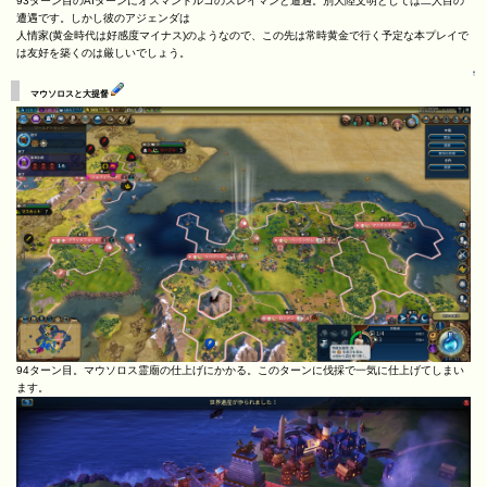
93ターン目のAIターンにオスマントルコのスレイマンと遭遇。別大陸文明としては二人目の
遭遇です。しかし彼のアジェンダは
人情家(黄金時代は好感度マイナス)のようなので、この先は常時黄金で行く予定な本プレイで
は友好を築くのは厳しいでしょう。
↑
マウソロスと大提督
94ターン目。マウソロス霊廟の仕上げにかかる。このターンに伐採で一気に仕上げてしまい
ます。