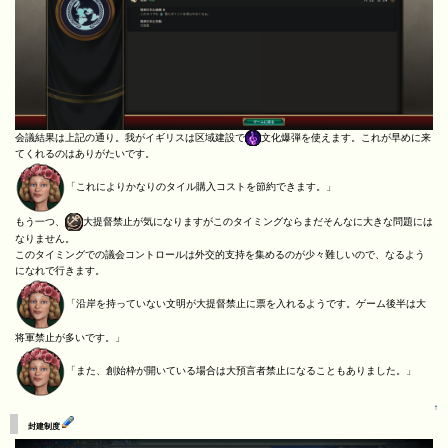
会議結果は上記の通り。我がイギリスは区域建設で
文化爆弾を使えます。これが早めに来
てくれるのはありがたいです。
「これによりかなりのタイル購入コストを節約できます。」
もう一つ、
大提督禁止が気になりますがこのタイミングならまだそんなに大きな問題には
なりません。
このタイミングでの議会コントロールは外交的支持を集めるのが少々難しいので、なるよう
になれで行きます。
「沿岸を持っていない文明が大提督禁止に票を入れるようです。ゲーム後半は大
将軍禁止が多いです。」
「また、創始枠が開いている場合は大預言者禁止になることもありました。」
↑
封建制度