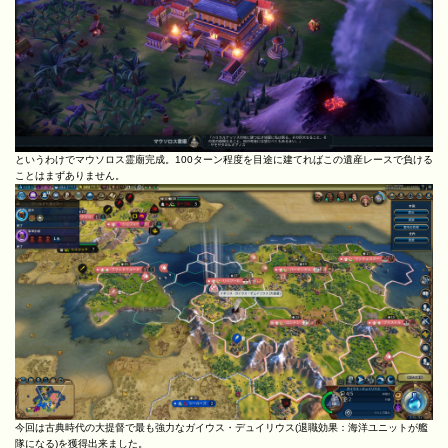
というわけでマウソロス霊廟完成。100ターン程度を目途に建てればこの遺産レースで負ける
ことはまずありません。
今回は古典時代の大提督で最も強力なガイウス・デュイリウス(退職効果：海洋ユニットが艦
隊になる)を獲得出来ました。