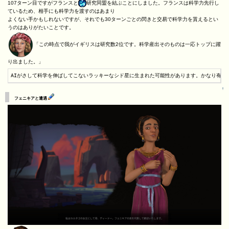
107ターン目ですがフランスと
研究同盟を結ぶことにしました。フランスは科学力先行し
ているため、相手にも科学力を渡すのはあまり
よくない手かもしれないですが、それでも30ターンごとの閃きと交易で科学力を貰えるとい
うのはありがたいことです。
「この時点で我がイギリスは研究数2位です。科学産出そのものは一応トップに躍
り出ました。」
AIがさして科学を伸ばしてこないラッキーなシド星に生まれた可能性があります。かなり有利
↑
フェニキアと遭遇