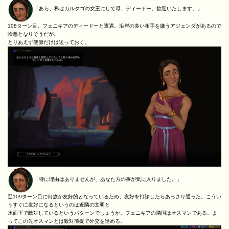
「あら、私はカルタゴの女王にして母、ディードー。歓迎いたします。」
108ターン目。フェニキアのディードーと遭遇。沿岸の多い相手を嫌うアジェンダがあるので
険悪となりそうだが。
とりあえず使節だけは送っておく。
「特に理由はありませんが、あなた方の事が気に入りました。」
翌109ターン目に何故か友好的となっているため、友好を打診したらあっさり通った。こうい
うすぐに友好になるというのは近隣の文明と
水面下で敵対しているというパターンでしょうか。フェニキアの隣国はオスマンである。よ
ってこの先オスマンとは敵対前提で外交を進める。