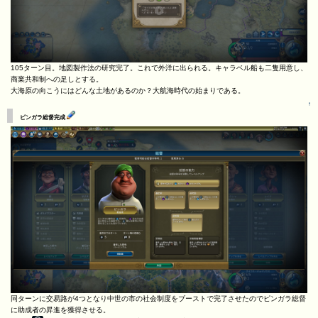
105ターン目。地図製作法の研究完了。これで外洋に出られる。キャラベル船も二隻用意し、
商業共和制への足しとする。
大海原の向こうにはどんな土地があるのか？大航海時代の始まりである。
↑
ピンガラ総督完成
同ターンに交易路が4つとなり中世の市の社会制度をブーストで完了させたのでピンガラ総督
に助成者の昇進を獲得させる。