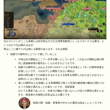
分かりにくいがここも首都とは別大陸なので王立海軍造船所にしっかりボーナスは乗る。と
いうわけで元は取れるはず。
実はここに建てたのは他にも願望があります。それは後程。
祖廟での都市出しについて感じていること
今回は自力開拓はここで一旦手仕舞いとしています。これ以上の開拓は後の時
代に資源確保用の都市をいくらか出すかどうかです。
祖廟での都市出しはおよそ100~110ターンまでを目途として8～12都市程度を
目指したいです。それ以下しか開拓できない場合は
謁見の間を建てての内政をするかそもそも戦争を視野に入れたほうがおそらく
効率がいいかと思われます。
逆に13都市以上を祖廟による初期開拓で狙うと区域や建造物の建設が遅れてか
えって内政が遅れることが多かったです。伐採資源
がとても豊富であったり、生産力が極めて高いならこの辺りの事情も変わりま
すが、執筆者の大雑把な目安は以上の通りです。
「謁見の間・祖廟・将軍府の中からの選択は悩ましいところです。