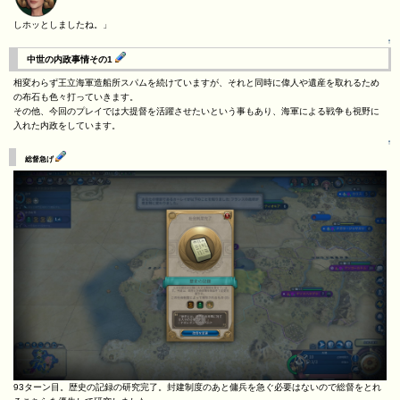
しホッとしましたね。」
↑
中世の内政事情その1
相変わらず王立海軍造船所スパムを続けていますが、それと同時に偉人や遺産を取れるため
の布石も色々打っていきます。
その他、今回のプレイでは大提督を活躍させたいという事もあり、海軍による戦争も視野に
入れた内政をしています。
↑
総督急げ
93ターン目。歴史の記録の研究完了。封建制度のあと傭兵を急ぐ必要はないので総督をとれ