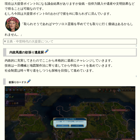
現在は大提督ポイント0になる議会結果がありますが金銭・信仰力購入や遺産や文明効果など
で得ることは可能なのです。
むしろ今回は大提督ポイント0のおかげで彼をAIに取られずに済んでいます。
「取られそうであればマウソロス霊廟を早めてでも取りに行く価値はあるかもし
れません。」
▼古典・中世時代の大提督について
↑
内政馬鹿の欲張り遺産厨
内政的に充実してきたのでここから本格的に遺産にチャレンジしていきます。
技術は一旦機械と地図製作法に寄り道してから中段ルートを進めていきます。
社会制度は時々寄り道をしつつも探検を目指して進めています。
↑
欲張りロードス