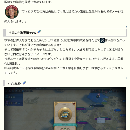
即建ての準備も同時に進めています。
「ファロス灯台の方は失敗しても他に建てたい遺産に生産が入るのでダメージは
抑えられます。」
↑
中世の内政事情その2
執筆者は偉人好きであるためピンガラ総督にはほぼ毎回助成者を持たせて
偉人都市を作っ
ています。それが強いかは自信がありません。
そして開拓事情ですがそろそろ仕上げたいところです。あまり都市出しをしても区域が建た
ないと内政は進まないイメージです。
技術ルートは寄り道が終わったらビッグベンを目指す中段ルートをひたすら行きます。工業
化は後回し。
社会制度ルートは探検取得後は遺産厨的に土木工学を目指します。戦争ならナショナリズム
でしょう。
↑
いざ大海原へ