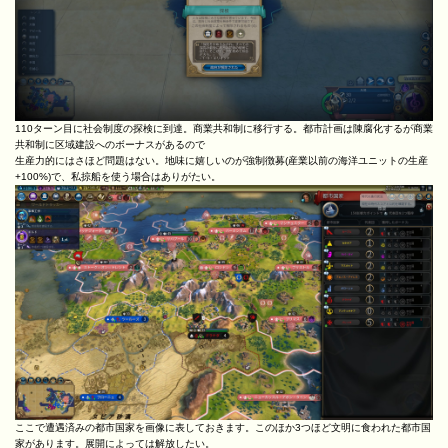
110ターン目に社会制度の探検に到達。商業共和制に移行する。都市計画は陳腐化するが商業
共和制に区域建設へのボーナスがあるので
生産力的にはさほど問題はない。地味に嬉しいのが強制徴募(産業以前の海洋ユニットの生産
+100%)で、私掠船を使う場合はありがたい。
ここで遭遇済みの都市国家を画像に表しておきます。このほか3つほど文明に食われた都市国
家があります。展開によっては解放したい。