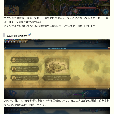
マウソロス建設後、欲張ってロードス島の巨神像が余っていたので狙ってみます。ロードス
は100ターン前後で建つので賭け。
ギャンブルとは言いつつもある程度勝てる確証はもっています。理由は少し下で。
↑
おおざっぱな内政事情
96ターン目。ピンガラ総督を定住させた第三都市バーミンガムの人口が10に到達。公務員制
度もこれで取れるので同盟を考える。