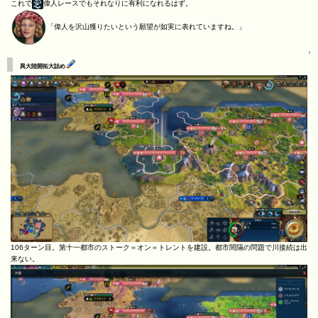
これで
偉人レースでもそれなりに有利になれるはず。
「偉人を沢山獲りたいという願望が如実に表れていますね。」
↑
異大陸開拓大詰め
106ターン目。第十一都市のストーク＝オン＝トレントを建設。都市間隔の問題で川接続は出
来ない。