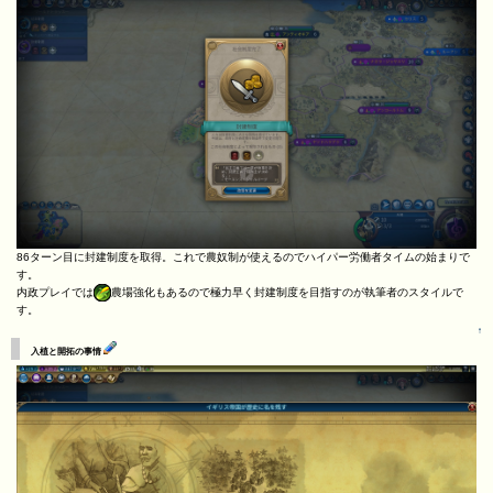
86ターン目に封建制度を取得。これで農奴制が使えるのでハイパー労働者タイムの始まりで
す。
内政プレイでは
農場強化もあるので極力早く封建制度を目指すのが執筆者のスタイルで
す。
↑
入植と開拓の事情