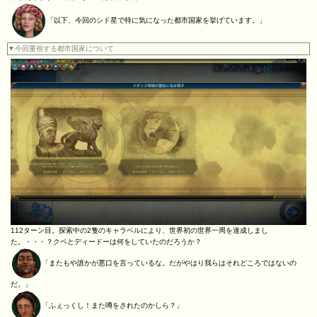
「以下、今回のシド星で特に気になった都市国家を挙げています。」
▼今回重視する都市国家について
112ターン目。探索中の2隻のキャラベルにより、世界初の世界一周を達成しまし
た。・・・？クペとディードーは何をしていたのだろうか？
「またもや誰かが悪口を言っているな。だがやはり我らはそれどころではないの
だ。」
「ふぇっくし！また噂をされたのかしら？」