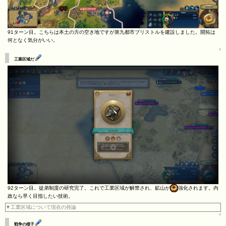
91ターン目。こちらは本土の方の空き地ですが第九都市ブリストルを建設しました。開拓は
何となく気分がいい。
↑
工業区域だ
92ターン目。徒弟制度の研究完了。これで工業区域が解禁され、鉱山が
強化されます。内
政なら早く目指したい技術。
▼工業区域について現在の持論
↑
戦争の様子