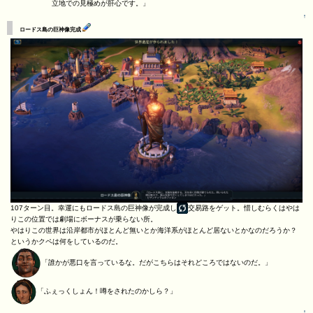
立地での見極めが肝心です。」
↑
ロードス島の巨神像完成
107ターン目。幸運にもロードス島の巨神像が完成し
交易路をゲット。惜しむらくはやは
りこの位置では劇場にボーナスが乗らない所。
やはりこの世界は沿岸都市がほとんど無いとか海洋系がほとんど居ないとかなのだろうか？
というかクペは何をしているのだ。
「誰かが悪口を言っているな。だがこちらはそれどころではないのだ。」
「ふぇっくしょん！噂をされたのかしら？」
↑