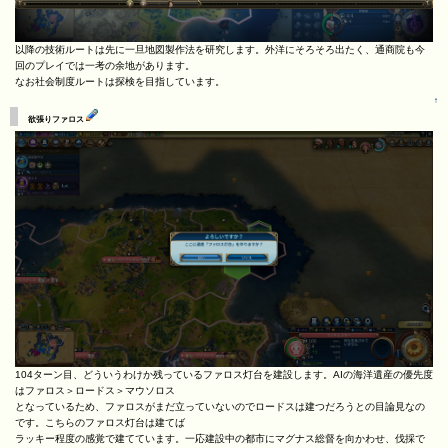
以降の技術ルートは先に一旦地図製作法を研究します。外洋にそろそろ出たく、通商院も今
回のプレイでは一考の余地があります。
なお社会制度ルートは探検を目指しています。
↑
欲張りファロス
104ターン目、どういうわけか残っているファロス灯台を建設します。AIの海洋遺産の優先度
はファロス＞ロードス＞マウソロス
となっているため、ファロスがまだ立っていないのでロードスは建つだろうとの目論見なの
です。こちらのファロス灯台は建てば
ラッキー程度の感覚で建てています。一応建設中の都市にマグナス総督を向かわせ、伐採で