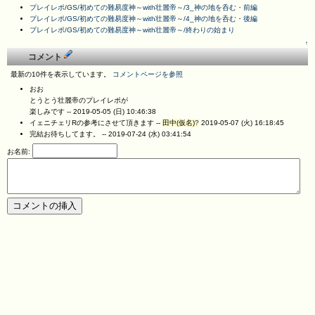
プレイレポ/GS/初めての難易度神～with壮麗帝～/3_神の地を呑む・前編
プレイレポ/GS/初めての難易度神～with壮麗帝～/4_神の地を呑む・後編
プレイレポ/GS/初めての難易度神～with壮麗帝～/終わりの始まり
↑
コメント
最新の10件を表示しています。
コメントページを参照
おお
とうとう壮麗帝のプレイレポが
楽しみです --
2019-05-05 (日) 10:46:38
イェニチェリRの参考にさせて頂きます --
田中(仮名)
?
2019-05-07 (火) 16:18:45
完結お待ちしてます。 --
2019-07-24 (水) 03:41:54
お名前: