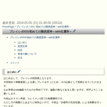
最終更新: 2019-05-05 (日) 01:48:09 (2652d)
FrontPage
/
プレイレポ
/
GS
/
初めての難易度神～with壮麗帝～
プレイレポ/GS/初めての難易度神～with壮麗帝～
プレイレポ/GS/初めての難易度神～with壮麗帝～
はじめに
使用文明
設定
筆者の腕について
目次
コメント
↑
はじめに
はじめまして。プレイレポ初投稿となります。
今回初めて神難易度による通しプレイを行ったため、その記録として投稿させていただきま
す。
なお筆者はwiki編集そのものが初めてです。編集の粗などあると思いますが、何卒よろしくお
願いします。
今回はオスマン帝国、スレイマン1世での制覇勝利です。
ただし只の制覇だとあまりに味気ないので、今回は『全都市の完全征服』による制覇を行っ
ています。