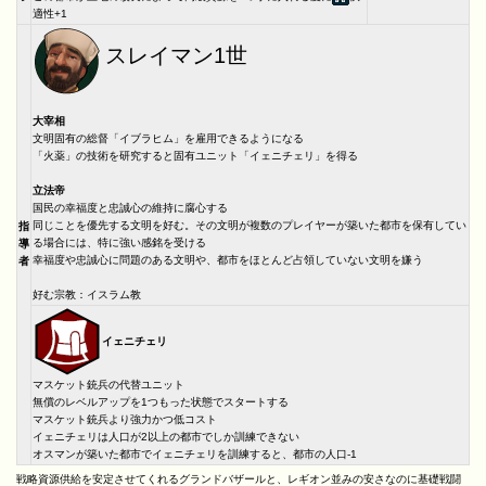
適性+1
スレイマン1世
大宰相
文明固有の総督「イブラヒム」を雇用できるようになる
「火薬」の技術を研究すると固有ユニット「イェニチェリ」を得る
立法帝
国民の幸福度と忠誠心の維持に腐心する
同じことを優先する文明を好む。その文明が複数のプレイヤーが築いた都市を保有してい
指
る場合には、特に強い感銘を受ける
導
幸福度や忠誠心に問題のある文明や、都市をほとんど占領していない文明を嫌う
者
好む宗教：イスラム教
イェニチェリ
マスケット銃兵の代替ユニット
無償のレベルアップを1つもった状態でスタートする
マスケット銃兵より強力かつ低コスト
イェニチェリは人口が2以上の都市でしか訓練できない
オスマンが築いた都市でイェニチェリを訓練すると、都市の人口-1
戦略資源供給を安定させてくれるグランドバザールと、レギオン並みの安さなのに基礎戦闘