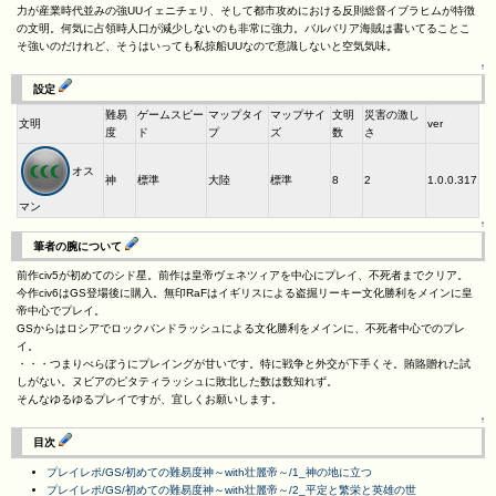
力が産業時代並みの強UUイェニチェリ、そして都市攻めにおける反則総督イブラヒムが特徴
の文明。何気に占領時人口が減少しないのも非常に強力。バルバリア海賊は書いてることこ
そ強いのだけれど、そうはいっても私掠船UUなので意識しないと空気気味。
↑
設定
難易
ゲームスピー
マップタイ
マップサイ
文明
災害の激し
文明
ver
度
ド
プ
ズ
数
さ
オス
神
標準
大陸
標準
8
2
1.0.0.317
マン
↑
筆者の腕について
前作civ5が初めてのシド星。前作は皇帝ヴェネツィアを中心にプレイ、不死者までクリア。
今作civ6はGS登場後に購入。無印RaFはイギリスによる盗掘リーキー文化勝利をメインに皇
帝中心でプレイ。
GSからはロシアでロックバンドラッシュによる文化勝利をメインに、不死者中心でのプレ
イ。
・・・つまりべらぼうにプレイングが甘いです。特に戦争と外交が下手くそ。賄賂贈れた試
しがない。ヌビアのピタティラッシュに敗北した数は数知れず。
そんなゆるゆるプレイですが、宜しくお願いします。
↑
目次
プレイレポ/GS/初めての難易度神～with壮麗帝～/1_神の地に立つ
プレイレポ/GS/初めての難易度神～with壮麗帝～/2_平定と繁栄と英雄の世