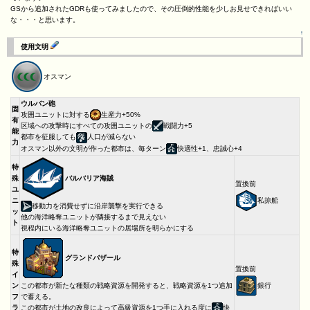
GSから追加されたGDRも使ってみましたので、その圧倒的性能を少しお見せできればいい
な・・・と思います。
↑
使用文明
オスマン
ウルバン砲
固
攻囲ユニットに対する
生産力+50%
有
区域への攻撃時にすべての攻囲ユニットの
戦闘力+5
能
都市を征服しても
人口が減らない
力
オスマン以外の文明が作った都市は、毎ターン
快適性+1、忠誠心+4
特
バルバリア海賊
殊
置換前
ユ
私掠船
ニ
移動力を消費せずに沿岸襲撃を実行できる
ッ
他の海洋略奪ユニットが隣接するまで見えない
ト
視程内にいる海洋略奪ユニットの居場所を明らかにする
特
グランドバザール
殊
置換前
イ
銀行
ン
この都市が新たな種類の戦略資源を開発すると、戦略資源を1つ追加
フ
で蓄える。
ラ
この都市が土地の改良によって高級資源を1つ手に入れる度に
快