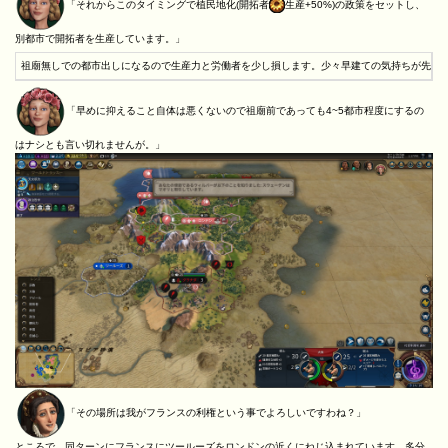
「それからこのタイミングで植民地化(開拓者
生産+50%)の政策をセットし、
別都市で開拓者を生産しています。」
祖廟無しでの都市出しになるので生産力と労働者を少し損します。少々早建ての気持ちが先行
「早めに抑えること自体は悪くないので祖廟前であっても4~5都市程度にするの
はナシとも言い切れませんが。」
「その場所は我がフランスの利権という事でよろしいですわね？」
ところで、同ターンにフランスにツールーズをロンドンの近くにねじ込まれています。多分