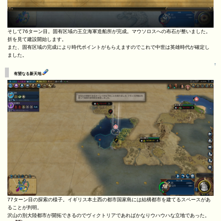
そして76ターン目。固有区域の王立海軍造船所が完成。マウソロスへの布石が整いました。
折を見て建設開始します。
また、固有区域の完成により時代ポイントがもらえますのでこれで中世は英雄時代が確定し
ました。
↑
有望なる新天地
77ターン目の探索の様子。イギリス本土西の都市国家島には結構都市を建てるスペースがあ
ることが判明。
沢山の別大陸都市が開拓できるのでヴィクトリアであればかなりウハウハな立地であった。