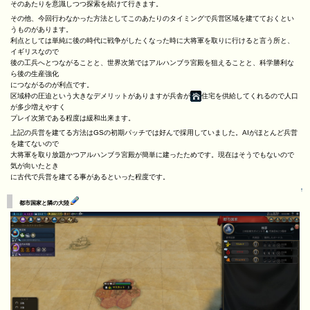
そのあたりを意識しつつ探索を続けて行きます。
その他、今回行わなかった方法としてこのあたりのタイミングで兵営区域を建てておくとい
うものがあります。
利点としては単純に後の時代に戦争がしたくなった時に大将軍を取りに行けると言う所と、
イギリスなので
後の工兵へとつながることと、世界次第ではアルハンブラ宮殿を狙えることと、科学勝利な
ら後の生産強化
につながるのが利点です。
区域枠の圧迫という大きなデメリットがありますが兵舎が
住宅を供給してくれるので人口
が多少増えやすく
プレイ次第である程度は緩和出来ます。
上記の兵営を建てる方法はGSの初期パッチでは好んで採用していました。AIがほとんど兵営
を建てないので
大将軍を取り放題かつアルハンブラ宮殿が簡単に建ったためです。現在はそうでもないので
気が向いたとき
に古代で兵営を建てる事があるといった程度です。
↑
都市国家と隣の大陸