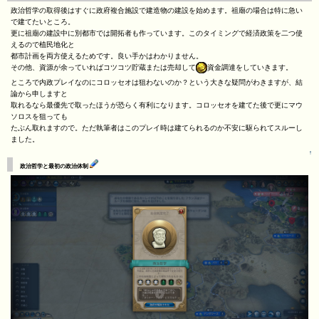
政治哲学の取得後はすぐに政府複合施設で建造物の建設を始めます。祖廟の場合は特に急い
で建てたいところ。
更に祖廟の建設中に別都市では開拓者も作っています。このタイミングで経済政策を二つ使
えるので植民地化と
都市計画を両方使えるためです。良い手かはわかりません。
その他、資源が余っていればコツコツ貯蔵または売却して
資金調達をしていきます。
ところで内政プレイなのにコロッセオは狙わないのか？という大きな疑問がわきますが、結
論から申しますと
取れるなら最優先で取ったほうが恐らく有利になります。コロッセオを建てた後で更にマウ
ソロスを狙っても
たぶん取れますので。ただ執筆者はこのプレイ時は建てられるのか不安に駆られてスルーし
ました。
↑
政治哲学と最初の政治体制