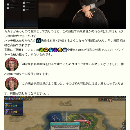
カカオが余ったので金策として売りつける。この値段で高級資源が売れるのは以前はもう少
し後の時代であったはず。
パッチ後あたりからAIが
快適性を高く評価するようになった可能性があり、早い段階で結
構な高値で売れます。
実際に「興奮している」は
全産出+10%と強烈な効果であるのでプレイ
ヤーも極力狙っていきたいものです。
「AIが統合娯楽区域を好んで建てるためコロッセオ争いが激しくなりました。神
AIは80~90ターン程度で建てます。」
「この統合娯楽区域がよく建つというのは私の特性的には追い風となっておりま
す。終盤が楽しみになりますね。」