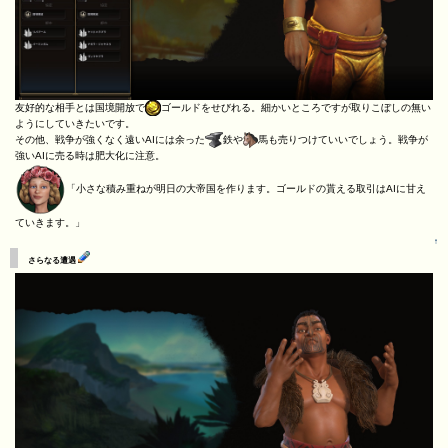
友好的な相手とは国境開放で
ゴールドをせびれる。細かいところですが取りこぼしの無い
ようにしていきたいです。
その他、戦争が強くなく遠いAIには余った
鉄や
馬も売りつけていいでしょう。戦争が
強いAIに売る時は肥大化に注意。
「小さな積み重ねが明日の大帝国を作ります。ゴールドの貰える取引はAIに甘え
ていきます。」
↑
さらなる遭遇