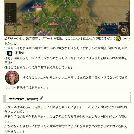
翌25ターン目。第二都市リバプールを建設。ここはカカオ直上なので建てるだけで
ゴール
ドが出る。
沿岸都市はあまり早い段階で建てるのは微妙な部分もありますがこの位置は川沿いであるの
で
住宅事情
はあまり問題なく、強いタイルが初めからあり、何よりマウソロス霊廟を建てられる都市を
早期から
伸ばしておきたいので第二都市を沿岸としています。
「すぐそこに火山があります。火山周りには区域を基本置くべきでないので区域
に少し困る立地ではあります。」
↑
太古の内政と探索続き
フランスは遠めなので内政していく動きを取っていきます。この辺りで斥候がどの程度の時
代スコアを稼いで
来るかで後の動きが変わります。スコア多めなら古典黄金のためにガレー船生産なども狙い
ます。
少なめならわざと暗黒とするため蛮族の野営地にとどめを刺さずに残すなどのスコアを抑え
る動きをします。