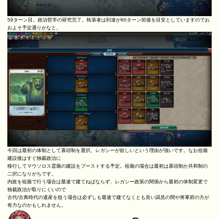
59ターン目。政治哲学の研究完了。執筆者は到達が60ターン前後を目安としていますのでお
およそ予定通りかなと。
今回は最初の体制として寡頭制を選択。レガシーが欲しいという理由が強いです。なお祖廟
建設後はすぐ独裁政治に
移行してマウソロス霊廟の建設をブーストする予定。祖廟の場合は最初は寡頭制か共和制の
二択になりがちです。
内政を祖廟で行う場合は最速で建てねばならず、レガシー政策の関係から最初の体制変更で
独裁政治が取りにくいので
古代/古典時代の遺産を狙う場合は必ずしも最速で建てなくとも良い謁見の間や将軍府の方が
有力なのかもしれません。