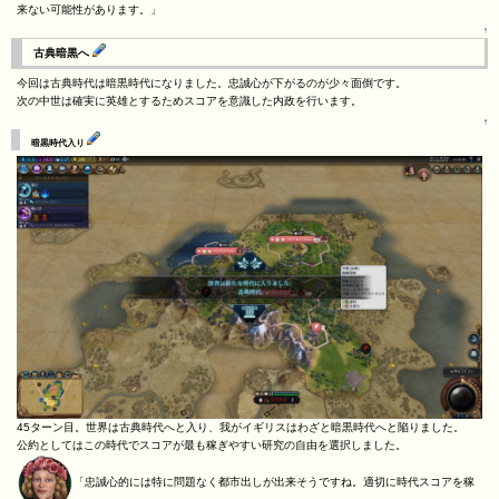
来ない可能性があります。」
↑
古典暗黒へ
今回は古典時代は暗黒時代になりました。忠誠心が下がるのが少々面倒です。
次の中世は確実に英雄とするためスコアを意識した内政を行います。
↑
暗黒時代入り
45ターン目。世界は古典時代へと入り、我がイギリスはわざと暗黒時代へと陥りました。
公約としてはこの時代でスコアが最も稼ぎやすい研究の自由を選択しました。
「忠誠心的には特に問題なく都市出しが出来そうですね。適切に時代スコアを稼