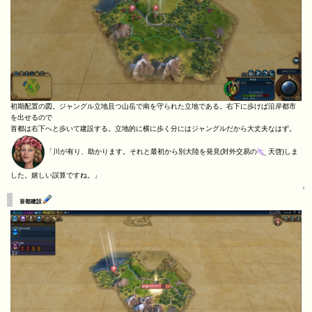
初期配置の図。ジャングル立地且つ山岳で南を守られた立地である。右下に歩けば沿岸都市
を出せるので
首都は右下へと歩いて建設する。立地的に横に歩く分にはジャングルだから大丈夫なはず。
「川が有り、助かります。それと最初から別大陸を発見(対外交易の
天啓)しま
した。嬉しい誤算ですね。」
↑
首都建設