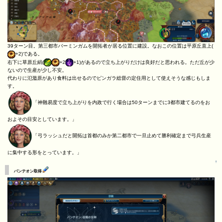
39ターン目。第三都市バーミンガムを開拓者が居る位置に建設。なおこの位置は平原丘直上(
+2)である。
右下に草原丘絹(
+2
+1)があるので立ち上がりだけは良好だと思われる。ただ丘が少
ないので生産が少し不安。
代わりに氾濫原があり食料は出せるのでピンガラ総督の定住用として使えそうな感じもしま
す。
「神難易度で立ち上がりを内政で行く場合は50ターンまでに3都市建てるのをお
およその目安としています。」
「弓ラッシュだと開拓は首都のみか第二都市で一旦止めて勝利確定まで弓兵生産
に集中する形をとっています。」
↑
パンテオン取得