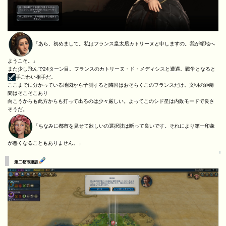
「あら、初めまして。私はフランス皇太后カトリーヌと申しますの。我が領地へ
ようこそ。」
また少し飛んで24ターン目。フランスのカトリーヌ・ド・メディシスと遭遇。戦争となると
手ごわい相手だ。
ここまでに分かっている地図から予測すると隣国はおそらくこのフランスだけ。文明の距離
間はそこそこあり
向こうからも此方からも打って出るのは少々厳しい。よってこのシド星は内政モードで良さ
そうだ。
「ちなみに都市を見せて欲しいの選択肢は断って良いです。それにより第一印象
が悪くなることもありません。」
↑
第二都市建設