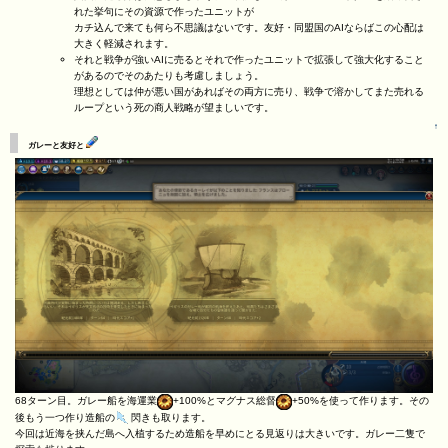
れた挙句にその資源で作ったユニットが
カチ込んで来ても何ら不思議はないです。友好・同盟国のAIならばこの心配は
大きく軽減されます。
それと戦争が強いAIに売るとそれで作ったユニットで拡張して強大化すること
があるのでそのあたりも考慮しましょう。
理想としては仲が悪い国があればその両方に売り、戦争で溶かしてまた売れる
ループという死の商人戦略が望ましいです。
↑
ガレーと友好と
68ターン目。ガレー船を海運業
+100%とマグナス総督
+50%を使って作ります。その
後もう一つ作り造船の
閃きも取ります。
今回は近海を挟んだ島へ入植するため造船を早めにとる見返りは大きいです。ガレー二隻で