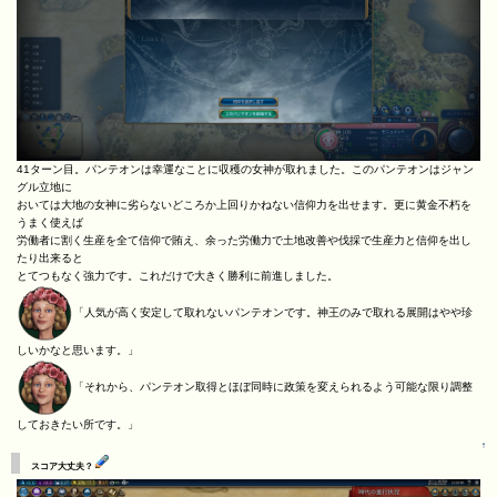
41ターン目。パンテオンは幸運なことに収穫の女神が取れました。このパンテオンはジャン
グル立地に
おいては大地の女神に劣らないどころか上回りかねない信仰力を出せます。更に黄金不朽を
うまく使えば
労働者に割く生産を全て信仰で賄え、余った労働力で土地改善や伐採で生産力と信仰を出し
たり出来ると
とてつもなく強力です。これだけで大きく勝利に前進しました。
「人気が高く安定して取れないパンテオンです。神王のみで取れる展開はやや珍
しいかなと思います。」
「それから、パンテオン取得とほぼ同時に政策を変えられるよう可能な限り調整
しておきたい所です。」
↑
スコア大丈夫？