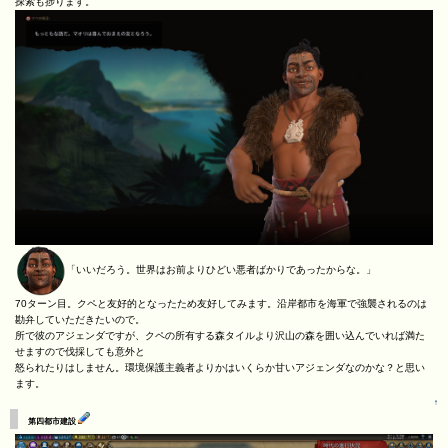
探索も捗ります。
「いいだろう。世界はお前よりひどい悪者ばかりであったからな。」
70ターン目。クペと友好的となったため友好してみます。沿岸都市を海軍で強襲されるのは
勘弁していただきたいので。
所で彼のアジェンダですが、クペの所有する森タイルより沢山の森を囲い込んでいれば満た
せますので伐採しても意外と
怒られたりはしません。環境保護主義者よりかはいくらか甘いアジェンダなのかな？と思い
ます。
↑
第四都市建設