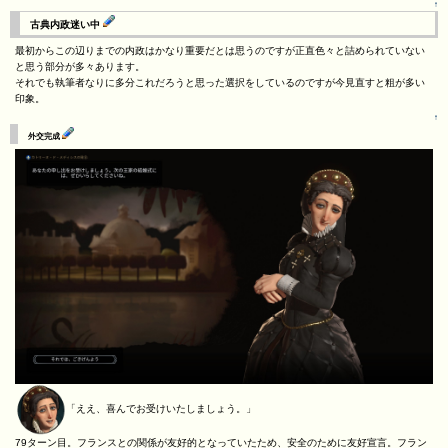
↑
古典内政迷い中
最初からこの辺りまでの内政はかなり重要だとは思うのですが正直色々と詰められていない
と思う部分が多々あります。
それでも執筆者なりに多分これだろうと思った選択をしているのですが今見直すと粗が多い
印象。
↑
外交完成
「ええ、喜んでお受けいたしましょう。」
79ターン目。フランスとの関係が友好的となっていたため、安全のために友好宣言。フラン