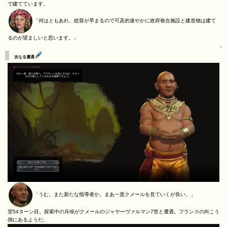
で建てています。
「何はともあれ、総督が早まるので可及的速やかに政府複合施設と建造物は建て
るのが望ましいと思います。」
↑
次なる遭遇
「うむ。また新たな指導者か。まあ一度クメールを見ていくが良い。」
翌54ターン目。探索中の斥候がクメールのジャヤーヴァルマン7世と遭遇。フランスの向こう
側にあるようだ。