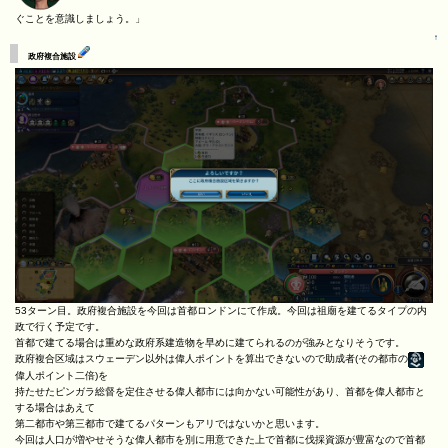
ぐことを意識しましょう。」
↑
政府複合施設
53ターン目。政府複合施設を今回は首都ロンドンにて作成。今回は祖廟を建てるタイプの内
政で行く予定です。
首都で建てる場合は重めな政府系建造物を早めに建てられるのが強みとなりそうです。
政府複合区域はスウェーデン以外は偉人ポイントを算出できないので助成者(その都市の
偉人ポイント二倍)を
持たせたピンガラ総督を定住させる偉人都市には向かない可能性があり、首都を偉人都市と
する場合はあえて
第二都市や第三都市で建てるパターンもアリではないかと思います。
今回は人口が増やせそうな偉人都市を別に用意できた上で首都に伐採資源が豊富なので首都