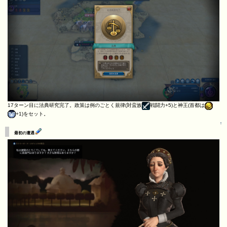
17ターン目に法典研究完了。政策は例のごとく規律(対蛮族
戦闘力+5)と神王(首都は
+1)をセット。
↑
最初の遭遇