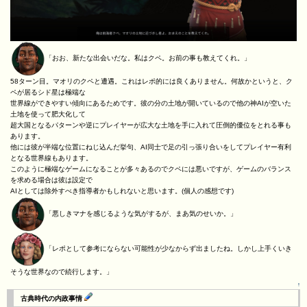
「おお、新たな出会いだな。私はクペ。お前の事も教えてくれ。」
58ターン目。マオリのクペと遭遇。これはレポ的には良くありません。何故かというと、ク
ペが居るシド星は極端な
世界線ができやすい傾向にあるためです。彼の分の土地が開いているので他の神AIが空いた
土地を使って肥大化して
超大国となるパターンや逆にプレイヤーが広大な土地を手に入れて圧倒的優位をとれる事も
あります。
他には彼が半端な位置にねじ込んだ挙句、AI同士で足の引っ張り合いをしてプレイヤー有利
となる世界線もあります。
このように極端なゲームになることが多々あるのでクペには悪いですが、ゲームのバランス
を求める場合は彼は設定で
AIとしては除外すべき指導者かもしれないと思います。(個人の感想です)
「悪しきマナを感じるような気がするが、まあ気のせいか。」
「レポとして参考にならない可能性が少なからず出ましたね。しかし上手くいき
そうな世界なので続行します。」
↑
古典時代の内政事情