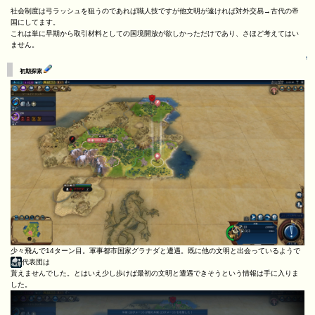
社会制度は弓ラッシュを狙うのであれば職人技ですが他文明が遠ければ対外交易→古代の帝
国にしてます。
これは単に早期から取引材料としての国境開放が欲しかっただけであり、さほど考えてはい
ません。
↑
初期探索
少々飛んで14ターン目。軍事都市国家グラナダと遭遇。既に他の文明と出会っているようで
代表団は
貰えませんでした。とはいえ少し歩けば最初の文明と遭遇できそうという情報は手に入りま
した。