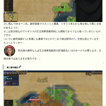
少し飛んで36ターン目。都市国家マスカットと遭遇。イギリス本土から海を挟んで西に土地
があるようだ。
そこは別大陸なのでイギリスの王立海軍造船所的にも開拓できそうなら狙っていきたいもの
ですが。
ついでに都市国家3つと幸運にも遭遇できたのでこれで政治哲学の
天啓を貰えています。
ちょっとラッキー。
「別大陸の都市ならば王立海軍造船所の区域産出に+2のボーナスが乗ります。立
地次第ではありますが強力です。」
↑
第三都市建設