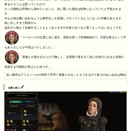
来るだろうとは思っていたので
そこの開拓は早期から諦めていました。先に置いた場合は戦争になっていたと予想されま
す。
AIも土地を囲い込めるような都市出しを意識して行ってくるようになった印象があります。
前に出しすぎて戦争やら
反乱やら抱えて自滅することもよくありますが以前と比べると賢くなってはいるようです。
「ツールーズの位置に先に置き、宣戦を誘って防御戦術の
天啓を取るという手
もありましたが今回はパスしました。」
「首都との道が丘だらけで険しく、交易商で道を引く前に仕掛けられると防衛に
失敗する可能性が見えたためです。」
近い都市はアリエノールの特性で手早く寝返らせることもできるので多少のねじ込みは眺めて
↑
金策と鉄と