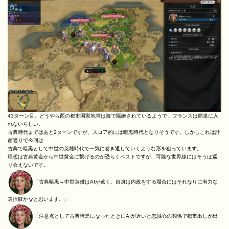
43ターン目。どうやら西の都市国家地帯は海で隔絶されているようで、フランスは簡単に入
れないらしい。
古典時代まではあと2ターンですが、スコア的には暗黒時代となりそうです。しかしこれは計
画通りで今回は
古典で暗黒として中世の英雄時代で一気に巻き返していくような形を狙っています。
理想は古典黄金から中世黄金に繋げるのが恐らくベストですが、可能な世界線にはそうは巡
り会えないです。
「古典暗黒→中世英雄はAIが遠く、自身は内政をする場合にはそれなりに有力な
選択肢かなと思います。」
「注意点として古典暗黒になったときにAIが近いと忠誠心の関係で都市出しが出