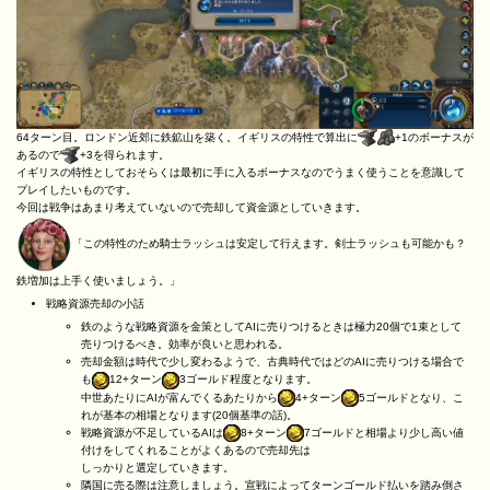
64ターン目。ロンドン近郊に鉄鉱山を築く。イギリスの特性で算出に
+1のボーナスが
あるので
+3を得られます。
イギリスの特性としておそらくは最初に手に入るボーナスなのでうまく使うことを意識して
プレイしたいものです。
今回は戦争はあまり考えていないので売却して資金源としていきます。
「この特性のため騎士ラッシュは安定して行えます。剣士ラッシュも可能かも？
鉄増加は上手く使いましょう。」
戦略資源売却の小話
鉄のような戦略資源を金策としてAIに売りつけるときは極力20個で1束として
売りつけるべき。効率が良いと思われる。
売却金額は時代で少し変わるようで、古典時代ではどのAIに売りつける場合で
も
12+ターン
3ゴールド程度となります。
中世あたりにAIが富んでくるあたりから
4+ターン
5ゴールドとなり、こ
れが基本の相場となります(20個基準の話)。
戦略資源が不足しているAIは
8+ターン
7ゴールドと相場より少し高い値
付けをしてくれることがよくあるので売却先は
しっかりと選定していきます。
隣国に売る際は注意しましょう。宣戦によってターンゴールド払いを踏み倒さ