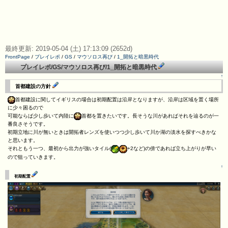
最終更新: 2019-05-04 (土) 17:13:09 (2652d)
FrontPage
/
プレイレポ
/
GS
/
マウソロス再び
/
1_開拓と暗黒時代
プレイレポ/GS/マウソロス再び/1_開拓と暗黒時代
↑
首都建設の方針
首都建設に関してイギリスの場合は初期配置は沿岸となりますが、沿岸は区域を置く場所
に少々困るので
可能ならば少し歩いて内陸に
首都を置きたいです。長そうな川があればそれを辿るのが一
番良さそうです。
初期立地に川が無いときは開拓者レンズを使いつつ少し歩いて川か湖の淡水を探すべきかな
と思います。
それともう一つ、最初から出力が強いタイル(
+2など)の傍であれば立ち上がりが早い
ので狙っていきます。
↑
初期配置