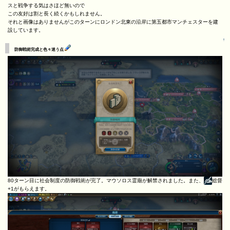
スと戦争する気はさほど無いので
この友好は割と長く続くかもしれません。
それと画像はありませんがこのターンにロンドン北東の沿岸に第五都市マンチェスターを建
設しています。
↑
防御戦術完成と色々迷う点
80ターン目に社会制度の防御戦術が完了。マウソロス霊廟が解禁されました。また、
総督
+1がもらえます。