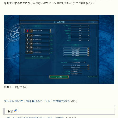
を丸食いするネタになりかねないのでバランスにしているがご了承頂きたい。
乱数シードはこちら。
プレイレポ/バニラ/時を駆けるハーラル・中世編/その２
へ続く
↑
目次