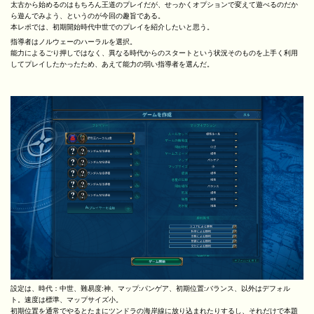
太古から始めるのはもちろん王道のプレイだが、せっかくオプションで変えて遊べるのだか
ら遊んでみよう、というのが今回の趣旨である。
本レポでは、初期開始時代中世でのプレイを紹介したいと思う。
指導者はノルウェーのハーラルを選択。
能力によるごり押しではなく、異なる時代からのスタートという状況そのものを上手く利用
してプレイしたかったため、あえて能力の弱い指導者を選んだ。
設定は、時代：中世、難易度:神、マップ:パンゲア、初期位置:バランス、以外はデフォル
ト。速度は標準、マップサイズ小。
初期位置を通常でやるとたまにツンドラの海岸線に放り込まれたりするし、それだけで本題