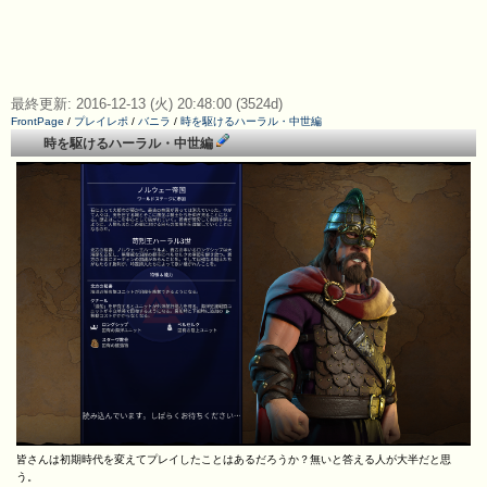
最終更新: 2016-12-13 (火) 20:48:00 (3524d)
FrontPage
/
プレイレポ
/
バニラ
/
時を駆けるハーラル・中世編
時を駆けるハーラル・中世編
皆さんは初期時代を変えてプレイしたことはあるだろうか？無いと答える人が大半だと思
う。