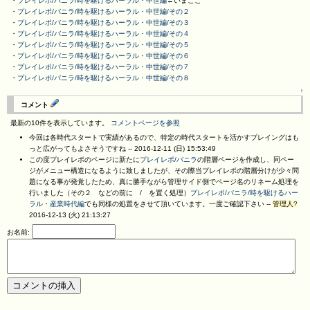
・
プレイレポ/バニラ/時を駆けるハーラル・中世編
←いまここ
・
プレイレポ/バニラ/時を駆けるハーラル・中世編/その２
・
プレイレポ/バニラ/時を駆けるハーラル・中世編/その３
・
プレイレポ/バニラ/時を駆けるハーラル・中世編/その４
・
プレイレポ/バニラ/時を駆けるハーラル・中世編/その５
・
プレイレポ/バニラ/時を駆けるハーラル・中世編/その６
・
プレイレポ/バニラ/時を駆けるハーラル・中世編/その７
・
プレイレポ/バニラ/時を駆けるハーラル・中世編/その８
↑
コメント
最新の10件を表示しています。
コメントページを参照
今回は各時代スタートで実績があるので、特定の時代スタートを活かすプレイングはも
っと広がってもよさそうですね --
2016-12-11 (日) 15:53:49
この度プレイレポのページに新たに
プレイレポ/バニラ
の階層ページを作成し、同ペー
ジがメニュー構造になるように致しましたが、その際当プレイレポの階層分けが少々問
題になる事が発覚したため、真に勝手ながら管理サイド側でページ名のリネーム処理を
行いました（その２ などの前に / を置く処理）
プレイレポ/バニラ/時を駆けるハー
ラル・産業時代編
でも同様の処置をさせて頂いています。一度ご確認下さい --
管理人
?
2016-12-13 (火) 21:13:27
お名前: