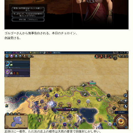
ゴルゴーさんから無事告白される。本日のチョロイン。
勿論受ける。
足掛けに一都市。ただ次の左上の都市は天然の要害で回復封じがし辛い。