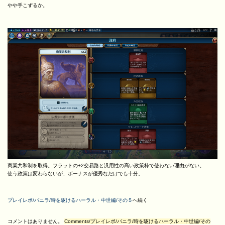
やや手こずるか。
商業共和制を取得。フラットの+2交易路と汎用性の高い政策枠で使わない理由がない。
使う政策は変わらないが、ボーナスが優秀なだけでも十分。
プレイレポ/バニラ/時を駆けるハーラル・中世編/その５
へ続く
コメントはありません。
Comments/プレイレポ/バニラ/時を駆けるハーラル・中世編/その