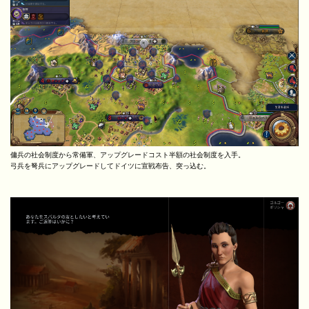
傭兵の社会制度から常備軍、アップグレードコスト半額の社会制度を入手。
弓兵を弩兵にアップグレードしてドイツに宣戦布告、突っ込む。