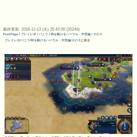
最終更新: 2016-12-13 (火) 20:43:00 (3524d)
FrontPage
/
プレイレポ
/
バニラ
/
時を駆けるハーラル・中世編
/
その４
プレイレポ/バニラ/時を駆けるハーラル・中世編/その３
に戻る