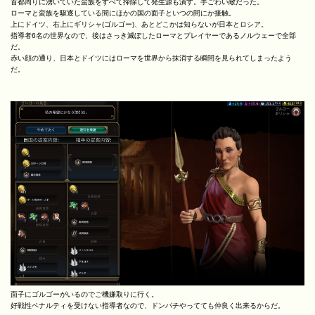
首都周りに湧いていた蛮族をすべて掃除して発生源も潰す。手ごわい敵だった。
ローマと蛮族を駆逐している間にほかの国の面子といつの間にか接触。
上にドイツ、右上にギリシャ(ゴルゴー)、あとどこかは知らないが日本とロシア。
指導者6名の世界なので、後はさっき滅ぼしたローマとプレイヤーであるノルウェーで全部
だ。
赤い顔の通り、日本とドイツにはローマを世界から抹消する瞬間を見られてしまったよう
だ。
面子にゴルゴーがいるのでご機嫌取りに行く。
好戦性ペナルティを受けない指導者なので、ドンパチやってても仲良く出来るからだ。