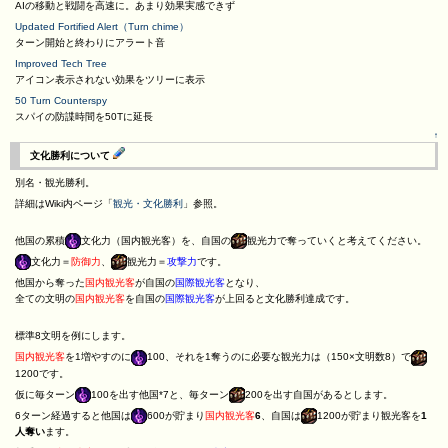
AIの移動と戦闘を高速に。あまり効果実感できず
Updated Fortified Alert（Turn chime）
ターン開始と終わりにアラート音
Improved Tech Tree
アイコン表示されない効果をツリーに表示
50 Turn Counterspy
スパイの防諜時間を50Tに延長
↑
文化勝利について
別名・観光勝利。
詳細はWiki内ページ「
観光・文化勝利
」参照。
他国の累積
文化力（国内観光客）を、自国の
観光力で奪っていくと考えてください。
文化力＝
防御力
、
観光力＝
攻撃力
です。
他国から奪った
国内観光客
が自国の
国際観光客
となり、
全ての文明の
国内観光客
を自国の
国際観光客
が上回ると文化勝利達成です。
標準8文明を例にします。
国内観光客
を1増やすのに
100、それを1奪うのに必要な観光力は（150×文明数8）で
1200です。
仮に毎ターン
100を出す他国*7と、毎ターン
200を出す自国があるとします。
6ターン経過すると他国は
600が貯まり
国内観光客
6
、自国は
1200が貯まり観光客を
1
人奪い
ます。