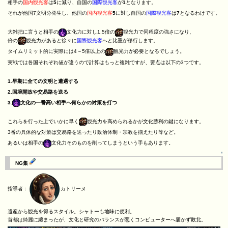
相手の
国内観光客
は
5
に減り、自国の
国際観光客
が
1
となります。
それが他国7文明分発生し、他国の
国内観光客
5
に対し自国の
国際観光客
は
7
となるわけです。
大雑把に言うと相手の
文化力に対し1.5倍の
観光力で同程度の強さになり、
倍の
観光力があると徐々に
国際観光客
へと比重が移行します。
タイムリミット的に実際には4～5倍以上の
観光力が必要となるでしょう。
実戦では各国それぞれ値が違うので計算はもっと複雑ですが、要点は以下の3つです。
1.早期に全ての文明と遭遇する
2.国境開放や交易路を送る
3.
文化の一番高い相手へ何らかの対策を打つ
これらを行った上でいかに早く
観光力を高められるかが文化勝利の鍵になります。
3番の具体的な対策は交易路を送ったり政治体制・宗教を揃えたり等など。
あるいは相手の
文化力そのものを削ってしまうという手もあります。
↑
NG集
指導者：
カトリーヌ
遺産から観光を得るスタイル。シャトーも地味に便利。
首都は綺麗に纏まったが、文化と研究のバランスが悪くコンピューターへ届かず敗北。