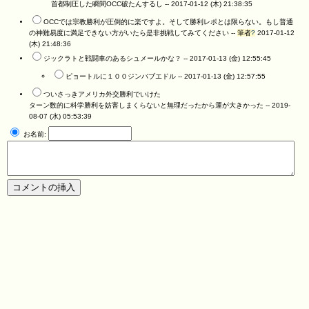
首都制圧した瞬間OCC破たんするし --
2017-01-12 (木) 21:38:35
OCCでは宗教勝利が圧倒的に楽ですよ。そして勝利レポとは限らない。もし普通
の神難易度に満足できない方がいたら是非挑戦してみてください --
筆者
?
2017-01-12
(木) 21:48:36
ジックラトと戦闘車のあるシュメールかな？ --
2017-01-13 (金) 12:55:45
ピョートルに１００ジンバブエドル --
2017-01-13 (金) 12:57:55
ついさっきアメリカ外交勝利でいけた
ターン数的に科学勝利を妨害しまくらないと無理だったから運が大きかった --
2019-
08-07 (水) 05:53:39
お名前: