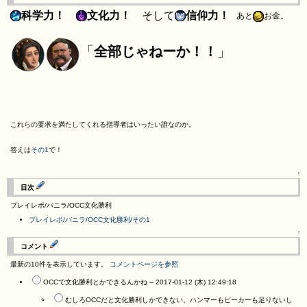
科学力！
文化力！
そして
信仰力！
あと
お金。
「
全部じゃねーか！！
」
これらの要求を満たしてくれる指導者はいったい誰なのか。
答えは
その1
で！
↑
目次
プレイレポ/バニラ/OCC文化勝利
プレイレポ/バニラ/OCC文化勝利/その1
↑
コメント
最新の10件を表示しています。
コメントページを参照
OCCで文化勝利とかできるんかね --
2017-01-12 (木) 12:49:18
むしろOCCだと文化勝利しかできない。ハンマーもビーカーも足りないし