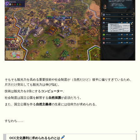
そもそも観光力を高める重要技術や社会制度が（当然だけど）後半に偏りすぎているため、
片方だけ突出しても観光力は伸び悩む。
技術は観光力を2倍にする
コンピューター
、
社会制度は国立公園を解禁する
自然保護
が必須だろう。
また、国立公園を作る
自然主義者
の生産には信仰力が求められる。
すなわち……
↑
OCC文化勝利に求められるものとは