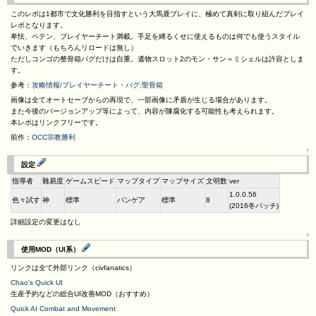
このレポは1都市で文化勝利を目指すという大馬鹿プレイに、極めて真剣に取り組んだプレイ
レポとなります。
卑怯、ペテン、プレイヤーチート満載。手足を縛るくせに使えるものは何でも使うスタイル
でいきます（もちろんリロードは無し）
ただしコンゴの整骨箱バグだけは自重。遺物スロット2のモン・サン＝ミシェルは許容としま
す。
参考：
攻略情報/プレイヤーチート・バグ:聖骨箱
画像は全てオートセーブからの再現で、一部画像に矛盾が生じる場合があります。
また今後のバージョンアップ等によって、内容が陳腐化する可能性も考えられます。
本レポはリンクフリーです。
前作：
OCC宗教勝利
↑
設定
指導者
難易度
ゲームスピード
マップタイプ
マップサイズ
文明数
ver
1.0.0.56
色々試す
神
標準
パンゲア
標準
8
(2016冬パッチ)
詳細設定の変更はなし
↑
使用MOD（UI系）
リンクは全て外部リンク（civfanatics）
Chao's Quick UI
生産予約などの総合UI改善MOD（おすすめ）
Quick AI Combat and Movement