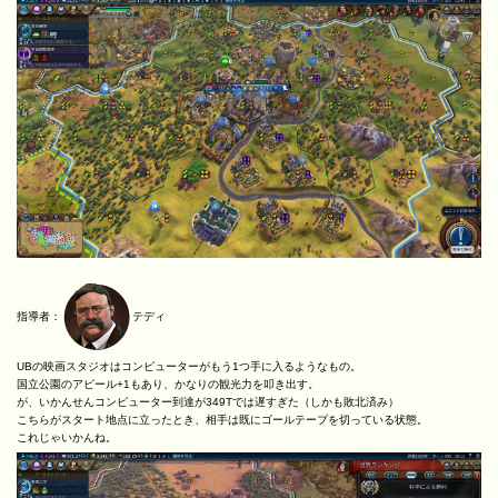
指導者：
テディ
UBの映画スタジオはコンピューターがもう1つ手に入るようなもの。
国立公園のアピール+1もあり、かなりの観光力を叩き出す。
が、いかんせんコンピューター到達が349Tでは遅すぎた（しかも敗北済み）
こちらがスタート地点に立ったとき、相手は既にゴールテープを切っている状態。
これじゃいかんね。