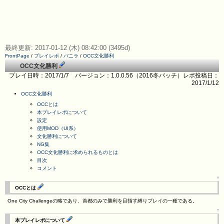
最終更新: 2017-01-12 (木) 08:42:00 (3495d)
FrontPage
/
プレイレポ
/
バニラ
/
OCC文化勝利
OCC文化勝利
プレイ日時：2017/1/7 バージョン：1.0.0.56（2016冬パッチ）レポ投稿日：
2017/1/12
OCC文化勝利
OCCとは
本プレイレポについて
設定
使用MOD（UI系）
文化勝利について
NG集
OCC文化勝利に求められるものとは
目次
コメント
↑
OCCとは
One City Challengeの略であり、首都のみで勝利を目指す縛りプレイの一種である。
↑
本プレイレポについて