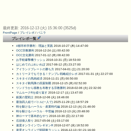
最終更新: 2016-12-13 (火) 15:36:00 (3525d)
FrontPage
/
プレイレポ
/
バニラ
プレイレポ一覧
4都市科学勝利：理論と実践
2016-10-27 (木) 14:47:00
OCC宗教勝利
2016-12-24 (土) 00:42:00
OCC文化勝利
2017-01-12 (木) 08:42:00
お手軽爆撃機ラッシュ
2016-10-31 (月) 18:53:00
はじめてのぷれいれぽ
2017-06-12 (月) 23:27:00
アイランドプレートの勝ち方
2017-04-01 (土) 21:20:00
カトリーヌでもできる！テンプレ戦略紹介レポ
2017-01-31 (火) 22:27:00
スキタイの馬肉経済
2016-11-21 (月) 00:50:00
スキタイ騎馬隊の四葉制覇
2016-12-15 (木) 02:52:00
ツンドラから猫教を布教する宗教勝利
2018-02-06 (火) 22:32:00
マムルークRを繰り返す
2016-12-17 (土) 13:47:00
銀翼の鷲戦士
2016-12-06 (火) 18:46:00
最強四人組でバトル(一人で)
2025-11-29 (土) 18:57:29
時を駆けるハーラル・産業時代編
2016-12-13 (火) 21:46:00
時を駆けるハーラル・中世編
2016-12-13 (火) 20:48:00
神ローマで基本的なやつ
2016-10-30 (日) 22:17:00
石頭偉人祭り
2017-05-06 (土) 03:17:00
速度オンラインでレギオンR
2016-12-07 (水) 18:52:00
速度オンラインで戦闘車ラッシュ
2016-12-13 (火) 21:16:00