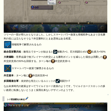
ツリーの一部が明らかとなりました。しかしスマートパワー政策も情報戦争もあまり文化勝
利の役には立たなそうな？外交勝利だとまあ意味はある程度。
情報戦争で解禁されるもの
統合型攻撃兵站
：敵領土でターンが始まると
移動力+1、巨大戦闘ロボの
生産力+50%
大衆煽動
：世界会議で他プレイヤーの外交による勝利ポイントを減らした場合は消費した
外交的支持の50%を回収する。ターン毎の
外交的支持+1
スマートパワー政策で解禁されるもの
外交資本
：ターン毎に
外交的支持+4
多国籍連合軍
：友好的な領土にいるユニットの
戦闘力+7
なお未来時代の政策はすべてワイルドカード政策のようです。ワイルドカードスロットの多
い政府に転換しないとうまく採用出来ないデザインのようです。
↑
シド星温暖化の終点