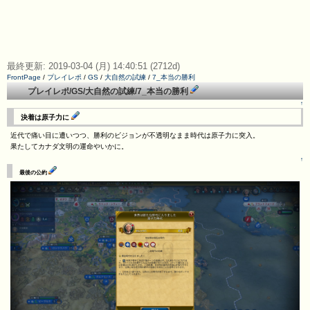
最終更新: 2019-03-04 (月) 14:40:51 (2712d)
FrontPage
/
プレイレポ
/
GS
/
大自然の試練
/
7_本当の勝利
プレイレポ/GS/大自然の試練/7_本当の勝利
↑
決着は原子力に
近代で痛い目に遭いつつ、勝利のビジョンが不透明なまま時代は原子力に突入。
果たしてカナダ文明の運命やいかに。
↑
最後の公約