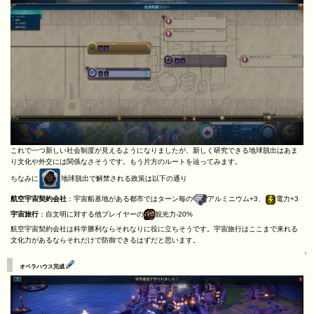
これで一つ新しい社会制度が見えるようになりましたが、新しく研究できる地球脱出はあま
り文化や外交には関係なさそうです。もう片方のルートを辿ってみます。
ちなみに
地球脱出で解禁される政策は以下の通り
航空宇宙契約会社
：宇宙船基地がある都市ではターン毎の
アルミニウム+3、
電力+3
宇宙旅行
：自文明に対する他プレイヤーの
観光力-20%
航空宇宙契約会社は科学勝利ならそれなりに役に立ちそうです。宇宙旅行はここまで来れる
文化力があるならそれだけで防御できるはずだと思います。
↑
オペラハウス完成