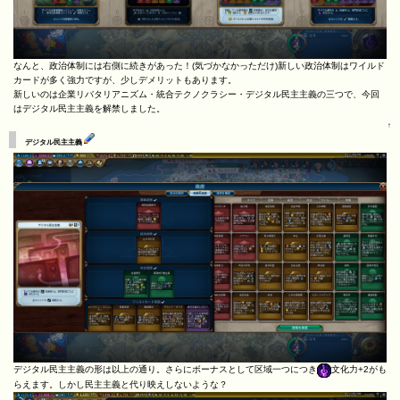
なんと、政治体制には右側に続きがあった！(気づかなかっただけ)新しい政治体制はワイルド
カードが多く強力ですが、少しデメリットもあります。
新しいのは企業リバタリアニズム・統合テクノクラシー・デジタル民主主義の三つで、今回
はデジタル民主主義を解禁しました。
↑
デジタル民主主義
デジタル民主主義の形は以上の通り。さらにボーナスとして区域一つにつき
文化力+2がも
らえます。しかし民主主義と代り映えしないような？