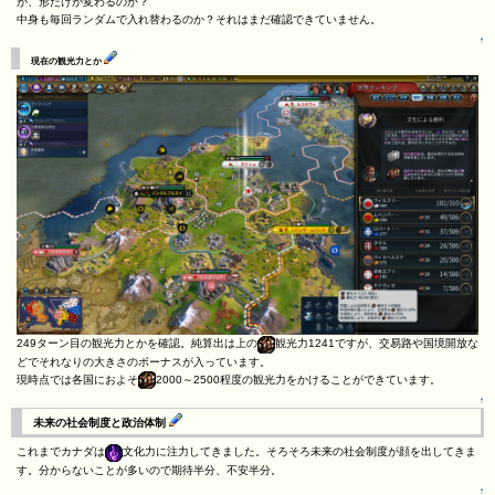
が、形だけが変わるのか？
中身も毎回ランダムで入れ替わるのか？それはまだ確認できていません。
↑
現在の観光力とか
249ターン目の観光力とかを確認。純算出は上の
観光力1241ですが、交易路や国境開放な
どでそれなりの大きさのボーナスが入っています。
現時点では各国におよそ
2000～2500程度の観光力をかけることができています。
↑
未来の社会制度と政治体制
これまでカナダは
文化力に注力してきました。そろそろ未来の社会制度が顔を出してきま
す。分からないことが多いので期待半分、不安半分。
↑