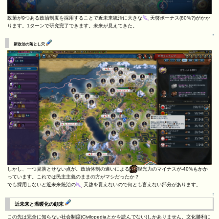
政策が9つある政治制度を採用することで近未来統治に大きな
天啓ボーナス(80%?)がかか
ります。1ターンで研究完了できます。未来が見えてきた。
↑
新政治の落とし穴
しかし、一つ見落とせない点が。政治体制の違いによる
観光力のマイナスが-40%もかか
っています。これでは民主主義のままの方がマシだったか？
でも採用しないと近未来統治の
天啓を貰えないので何とも言えない部分があります。
↑
近未来と温暖化の顛末
この先は完全に知らない社会制度(Civilopediaとかを読んでない)しかありません。文化勝利に