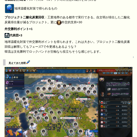
地球温暖化対策で得られるもの
プロジェクト二酸化炭素回収
：工業地帯のある都市で実行できる。自文明が排出した二酸化
炭素排出量が減るプロジェクト。更に
外交的支持+30
外交勝利ポイント+1
代表団+3
地球温暖化対策で外交勝利ポイントを得られます。これは大きい。プロジェクト二酸化炭素
回収は解禁してもフェーズ7で今更感もあるような？
韓流は文化勝利でロックバンドが主軸なら役立ちそうな感じがします。
↑
見えてきた光明