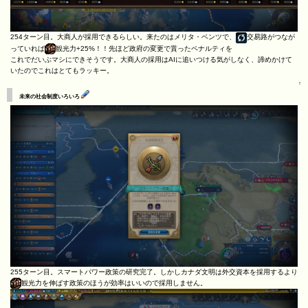
254ターン目。大商人が採用できるらしい。来たのはメリタ・ベンツで、
交易路がつなが
っていれば
観光力+25%！！先ほど政府の変更で貰ったペナルティを
これでだいぶマシにできそうです。大商人の採用はAIに追いつける気がしなく、諦めかけて
いたのでこれはとてもラッキー。
↑
未来の社会制度いろいろ
255ターン目。スマートパワー政策の研究完了。しかしカナダ文明は外交資本を採用するより
観光力を伸ばす政策のほうが効率はいいので採用しません。