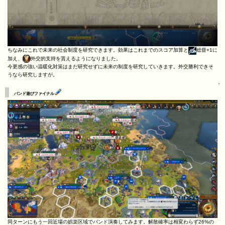
ちなみにこれで未来の社会制度を研究できます。効果はこれまでのスコア加算と
総督+1に
加え、
外交的支持を貰えるようになりました。
今更感の強い温暖化対策はまだ研究せずに未来の制度を研究していきます。外交勝利できそ
うなら研究しますが。
↑
バンド遊びファイナル
同ターンにもう一回近場の娯楽区域でバンド演奏してみます。解散確率は相変わらず26%の