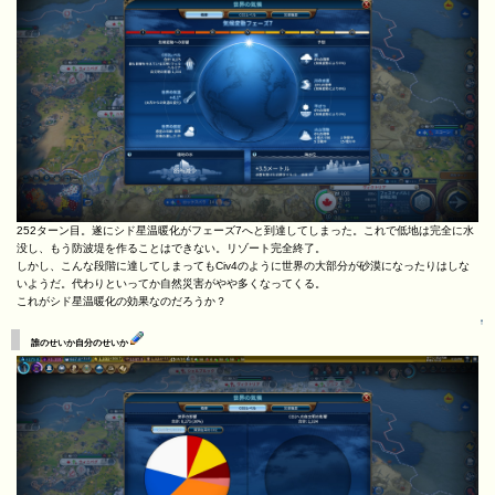
252ターン目。遂にシド星温暖化がフェーズ7へと到達してしまった。これで低地は完全に水
没し、もう防波堤を作ることはできない。リゾート完全終了。
しかし、こんな段階に達してしまってもCiv4のように世界の大部分が砂漠になったりはしな
いようだ。代わりといってか自然災害がやや多くなってくる。
これがシド星温暖化の効果なのだろうか？
↑
誰のせいか自分のせいか