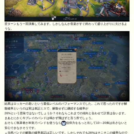
翌ターンもう一回演奏してみます。しかしなんか音楽がすぐ終わって盛り上がりに欠けるよ
うな。
結果はロッカーの老いという最低レベルのパフォーマンスでした。これで思ったのですが解
散確率というのは実は表記ミスで、解散せずに継続する確率が
26%という意味ではないでしょうか？それならこれまでの傾向と合わせて計算は合います。
まあとにかく今プレイのバンドは鳴かず飛ばずと言う所でしょう。
おそらく執筆者が本気でバンドを使うなら
信仰力をもっと出して10～20体は出さないと
安心できなさそうです。
→当然バンドの解散の確率表記は正しいです。しかしそれでも26%はそこそこの確率なので