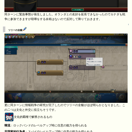
同ターンに緊急事態が発生しました。オランダとの友好を延長できなかったのでカナダも戦
争に参加できますが喧嘩をする余裕はないので反対して降りておきます。
↑
ツリーの全貌
更に同ターンに情報戦争の研究が完了したのでツリーの全貌がほぼ明らかとなりました。こ
の二つは文化と外交に役立ちそうです。
文化的覇権で解禁されるもの
韓流
：ロックバンドのレベルアップ時に任意の能力を得られる
非国家的行為者
：スパイのレベルアップ時に任意の能力を得られる