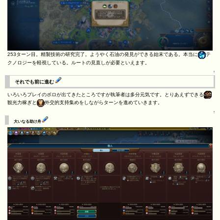
253ターン目。精製技術の研究完了。ようやく石油の発見ができる始末である。本当に
テ
クノロジーを軽視している。ルートの見直しが必要といえます。
↑
それでも前に進む
いろいろプレイのボロが出てきたところですが執筆者は多分元気です。とりあえずできる
観光力稼ぎと
外交的支持集めをしながらターンを進めていきます。
↑
大いなる助け舟