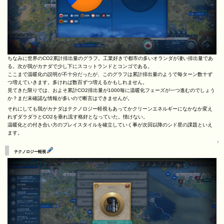
ちなみに世界のCO2累計排出量のグラフ。工業好きで都市の多いオランダが凄い排出量であ
る。次が我がカナダで少し下にスコットランドとコンゴである。
ここまで温暖化の説明が不十分だったが、このグラフは累計排出量のようで毎ターン数十ず
つ増えていきます。多ければ数百ずつ増えるかもしれません。
見てきた限りでは、およそ累計CO2排出量が1000毎に温暖化フェーズが一つ進むのでしょう
か？まだ未確認な情報が多いので断言はできませんが。
それにしても我がカナダはテクノロジー軽視もあってかクリーンエネルギーになかなか変え
れずダラダラとCO2を垂れ流す格好となっていた。情けない。
温暖化との付き合い方のプレイスタイルを確立していく事が次回以降のシド星の課題といえ
ます。
↑
テクノロジー軽視