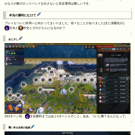
かなりの数のロックバンドを出さないと安定運用は難しいです。
↑
本当の勝利にむけて
プレイもついに終局へと向かってまいりました。色々なことがありました(主に温暖化が)。
文化と
外交とそのどちらになるのか？
↑
あと少し
263ターン目。
文化勝利まではあと4ターンとのこと。ああ、ついに勝てるんだなって。
↑
襲い来る自然の猛威