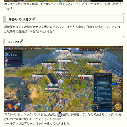
259ターン目の進捗を確認。あと8ターンで勝てるとのこと。どうにかロケットを出し抜けそ
うか？
↑
最後のバンド遊び
話は変わりますが我がカナダ文明のロックバンドはどうも鳴かず飛ばずな感じです。という
か執筆者の運用が下手なだけなような？
↑
ジョイアス
260ターン目。ロックバンドをまた結成。
信仰力を軽視していたのであまりポンポン出せ
ないので大事に使いたいがそうもいかないか？
レベルアップはアリーナロックを選んでおきました。