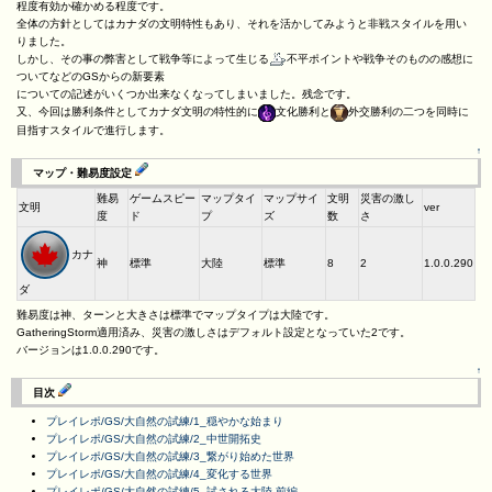
程度有効か確かめる程度です。
全体の方針としてはカナダの文明特性もあり、それを活かしてみようと非戦スタイルを用い
りました。
しかし、その事の弊害として戦争等によって生じる
不平ポイントや戦争そのものの感想に
ついてなどのGSからの新要素
についての記述がいくつか出来なくなってしまいました。残念です。
又、今回は勝利条件としてカナダ文明の特性的に
文化勝利と
外交勝利の二つを同時に
目指すスタイルで進行します。
↑
マップ・難易度設定
難易
ゲームスピー
マップタイ
マップサイ
文明
災害の激し
文明
ver
度
ド
プ
ズ
数
さ
カナ
神
標準
大陸
標準
8
2
1.0.0.290
ダ
難易度は神、ターンと大きさは標準でマップタイプは大陸です。
GatheringStorm適用済み、災害の激しさはデフォルト設定となっていた2です。
バージョンは1.0.0.290です。
↑
目次
プレイレポ/GS/大自然の試練/1_穏やかな始まり
プレイレポ/GS/大自然の試練/2_中世開拓史
プレイレポ/GS/大自然の試練/3_繋がり始めた世界
プレイレポ/GS/大自然の試練/4_変化する世界
プレイレポ/GS/大自然の試練/5_試される大陸-前編