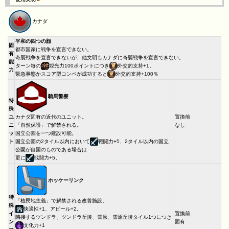
カナダ
平和の四つの顔
固
都市国家に戦争を宣言できない。
有
奇襲戦争を宣言できないが、他文明もカナダに奇襲戦争を宣言できない。
能
ターン毎の
観光力100ポイントにつき
外交的支持+1。
力
緊急事態かスコア型コンペが成功すると
外交的支持+100％
騎馬警察
特
殊
ユ
カナダ固有の近代のユニット。
置換前
ニ
「自然保護」で解禁される。
なし
ッ
国立公園を一つ建設可能。
ト
国立公園の2タイル以内において
戦闘力+5、2タイル以内の国立
公園が自国のものである場合は
更に
戦闘力+5。
ホッケーリンク
特
「植民地主義」で解禁される改善施設。
殊
快適性+1、アピール+2。
イ
置換前
隣接するツンドラ、ツンドラ丘陵、雪原、雪原丘陵タイル1つにつき
ン
固有
文化力+1