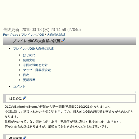
最終更新: 2019-03-13 (水) 23:14:59 (2704d)
FrontPage
/
プレイレポ
/
GS
/
大自然の試練
プレイレポ/GS/大自然の試練
プレイレポ/GS/大自然の試練
はじめに
使用文明
今回の戦略と方針
マップ・難易度設定
目次
更新履歴
コメント
↑
はじめに
DLCのGatheringStormの解禁から早一週間(執筆日2019/2/21)となりました。
今回は新しく追加されたカナダ文明を用いての、個人的なGSの感想等も交えながらのレポと
なります。
仕様が分かっていない部分も多々あり、執筆者が右往左往する場面も多々あります。
何かと至らぬ点はありますが、最後までお付き合いいただければ幸いです。
↑
使用文明