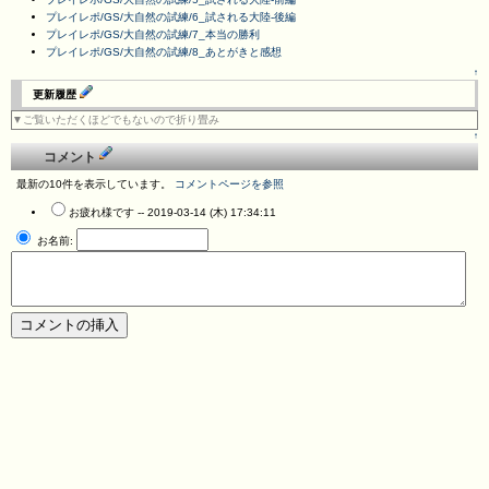
プレイレポ/GS/大自然の試練/6_試される大陸-後編
プレイレポ/GS/大自然の試練/7_本当の勝利
プレイレポ/GS/大自然の試練/8_あとがきと感想
↑
更新履歴
▼ご覧いただくほどでもないので折り畳み
↑
コメント
最新の10件を表示しています。
コメントページを参照
お疲れ様です --
2019-03-14 (木) 17:34:11
お名前: