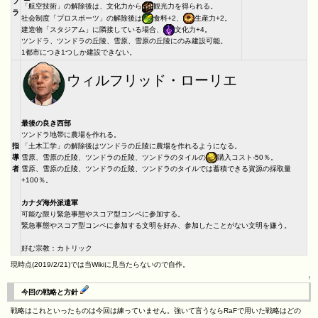
フ
「航空技術」の解除後は、文化力から
観光力を得られる。
ラ
社会制度「プロスポーツ」の解除後は
食料+2、
生産力+2。
建造物「スタジアム」に隣接している場合、
文化力+4。
ツンドラ、ツンドラの丘陵、雪原、雪原の丘陵にのみ建設可能。
1都市につき1つしか建設できない。
ウィルフリッド・ローリエ
最後の良き西部
ツンドラ地帯に農場を作れる。
指
「土木工学」の解除後はツンドラの丘陵に農場を作れるようになる。
導
雪原、雪原の丘陵、ツンドラの丘陵、ツンドラのタイルの
購入コスト-50％。
者
雪原、雪原の丘陵、ツンドラの丘陵、ツンドラのタイルでは蓄積できる資源の採取量
+100％。
カナダ海外派遣軍
可能な限り緊急事態やスコア型コンペに参加する。
緊急事態やスコア型コンペに参加する文明を好み、参加したことがない文明を嫌う。
好む宗教：カトリック
現時点(2019/2/21)では当Wikiに見当たらないので自作。
↑
今回の戦略と方針
戦略はこれといったものは今回は練っていません。強いて言うならRaFで用いた戦略はどの