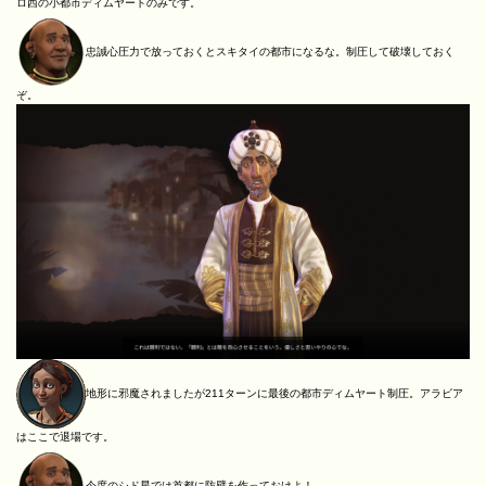
ロ西の小都市ディムヤートのみです。
忠誠心圧力で放っておくとスキタイの都市になるな。制圧して破壊しておく
ぞ。
地形に邪魔されましたが211ターンに最後の都市ディムヤート制圧。アラビア
はここで退場です。
今度のシド星では首都に防壁を作っておけよ！