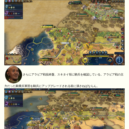
さらにアラビア戦役終盤、スキタイ領に騎兵を確認している。アラビア戦の主
力だった騎乗兵軍団を騎兵にアップグレードされる前に潰さねばならん。