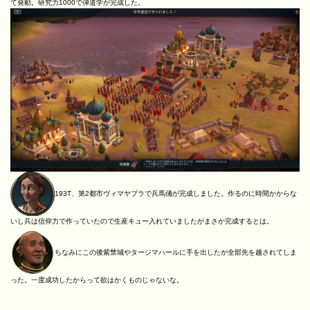
て発動。研究力1000で弾道学が完成した。
193T、第2都市ヴィマヤプラで兵馬俑が完成しました。作るのに時間かからな
いし兵は信仰力で作っていたので生産キュー入れていましたがまさか完成するとは。
ちなみにこの後紫禁城やタージマハールに手を出したが全部先を越されてしま
った。一度成功したからって欲はかくものじゃないな。