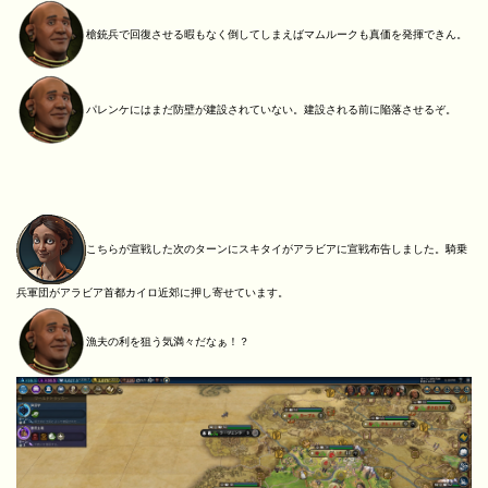
槍銃兵で回復させる暇もなく倒してしまえばマムルークも真価を発揮できん。
パレンケにはまだ防壁が建設されていない。建設される前に陥落させるぞ。
こちらが宣戦した次のターンにスキタイがアラビアに宣戦布告しました。騎乗
兵軍団がアラビア首都カイロ近郊に押し寄せています。
漁夫の利を狙う気満々だなぁ！？