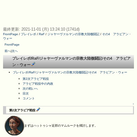
最終更新: 2021-11-01 (月) 13:24:10 (1741d)
FrontPage
/
プレイレポ
/
RaF
/
ジャヤーヴァルマンの宗教大陸檄闘記
/
その4 アラビアン・
ウォー
FrontPage
前へ
|
次へ
プレイレポ/RaF/ジャヤーヴァルマンの宗教大陸檄闘記/その4 アラビア
ン・ウォー
プレイレポ/RaF/ジャヤーヴァルマンの宗教大陸檄闘記/その4 アラビアン・ウォー
第2次アラビア戦役
アラビア戦役中の内政
次の戦いへ
目次
コメント
↑
第2次アラビア戦役
まずはハットゥシャ近郊のマムルークを掃討します。