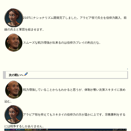
210Tにナショナリズム開発完了しました。アラビア領で兵士を信仰力購入、前
線の兵士と軍団を組ませます。
スムーズな戦力増強が出来るのは信仰力プレイの利点だな。
↑
次の戦いへ
戦力増強していることからもわかると思うが、体制が整い次第スキタイに攻め
込む。
アラビア領を抑えてもスキタイの信仰力の方が遥かに上です。宗教勝利をする
には戦争するしかありません。