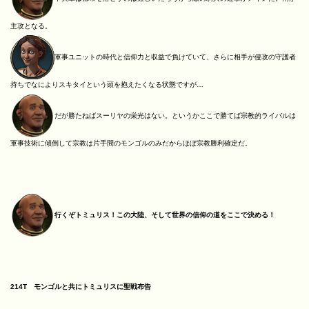
主攻となる。
軍事ユニットの時代と信仰力と収益で負けていて、さらに相手が侵攻の守護者
持ちでなによりスキタイという頭を抱えたくなる状態ですが…
だが勝たねばスーリヤの栄光はない。というかここで勝てば宗教的ライバルは
軍事技術に傾倒して宗教は片手間のモンゴルのみだからほぼ宗教勝利確定だ。
行くぞトミュリス！この大陸、そして世界の信仰の道をここで決める！
214T モンゴルと共にトミュリスに聖戦布告