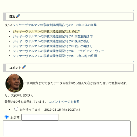
↑
目次
次へ>
ジャヤーヴァルマンの宗教大陸檄闘記/その5 3年ぶりの終局
ジャヤーヴァルマンの宗教大陸檄闘記/はじめに
?
ジャヤーヴァルマンの宗教大陸檄闘記/その1 宗教創始まで
ジャヤーヴァルマンの宗教大陸檄闘記/その2 挽回の兆し
ジャヤーヴァルマンの宗教大陸檄闘記/その3 戦いの始まり
ジャヤーヴァルマンの宗教大陸檄闘記/その4 アラビアン・ウォー
ジャヤーヴァルマンの宗教大陸檄闘記/その5 3年ぶりの終局
↑
コメント
一回8割方までできたデータが全部吹っ飛んで心が折れたせいで更新が遅れ
た。大変申し訳ない。
最新の10件を表示しています。
コメントページを参照
まだ待ってます --
2019-03-16 (土) 10:27:44
お名前: