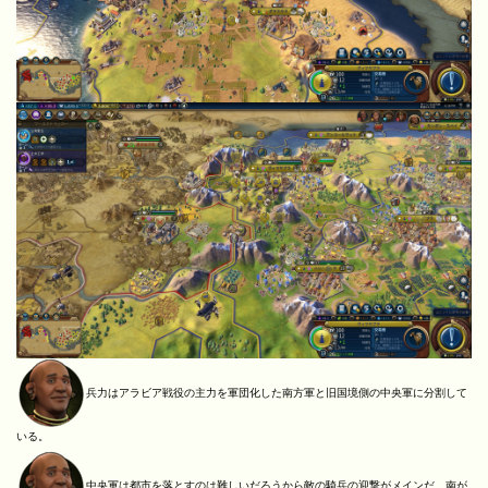
兵力はアラビア戦役の主力を軍団化した南方軍と旧国境側の中央軍に分割して
いる。
中央軍は都市を落とすのは難しいだろうから敵の騎兵の迎撃がメインだ。南が