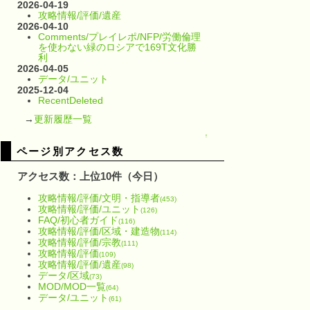
2026-04-19
攻略情報/評価/遺産
2026-04-10
Comments/プレイレポ/NFP/労働倫理
を使わない緑のロシアで169T文化勝
利
2026-04-05
データ/ユニット
2025-12-04
RecentDeleted
→
更新履歴一覧
↑
ページ別アクセス数
アクセス数：上位10件（今日）
攻略情報/評価/文明・指導者
(453)
攻略情報/評価/ユニット
(126)
FAQ/初心者ガイド
(116)
攻略情報/評価/区域・建造物
(114)
攻略情報/評価/宗教
(111)
攻略情報/評価
(109)
攻略情報/評価/遺産
(98)
データ/区域
(73)
MOD/MOD一覧
(64)
データ/ユニット
(61)