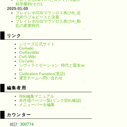
科学勝利/その1
2025-01-05
プレイレポ/GS/マウソロス再び/6_近
代的ラブ＆ピースと決着
プレイレポ/GS/マウソロス再び/4_動
乱の産業時代
↑
リンク
シリーズ公式サイト
Civ4wiki
CivRevWiki
Civ5-Wiki
Civ7wiki
シヴィライゼーション: 時代と盟友wi
ki
Civilization Fanatics(英語)
運営チームへ問い合わせ
↑
編集者用
Wiki編集マニュアル
未作成ページ一覧(リンク切れ確認)
メニューバーを編集
↑
カウンター
総計:
300774