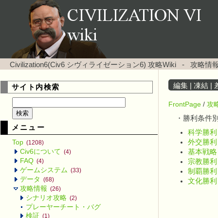
Civilization6(Civ6 シヴィライゼーション6) 攻略Wiki
-
攻略情報
編集
|
凍結
|
サイト内検索
FrontPage
/
攻
・勝利条件
メニュー
科学勝利
外交勝利
Top
(1208)
Civ6について
基本戦略
(4)
FAQ
宗教勝利
(4)
ゲームシステム
(33)
制覇勝利
データ
(68)
文化勝利
攻略情報
(26)
シナリオ攻略
(2)
プレーヤーチート・バグ
検証
(1)