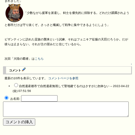
まれました」
「少数ながら援軍を派遣し、剣士を優先的に排除する。どれだけ蹂躙されよう
と都市だけは守り抜くぞ。さっさと殲滅して戦争に集中できるようにしよう」
ビザンティンに訪れた蛮族の襲来という試練、それはフェニキア征服の天罰だろうか。だが
彼らは止まらない。それが主の望みだと信じているから。
次回「大陸の覇者」は
こちら
↑
コメント
最新の10件を表示しています。
コメントページを参照
自然遺産都市で自然遺産無視して聖地建てるのはさすがに勿体ない --
2022-04-22
(金) 07:51:56
お名前: