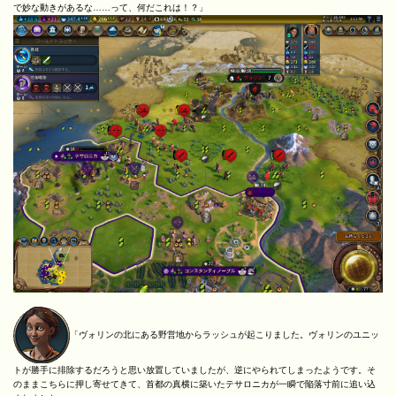
で妙な動きがあるな……って、何だこれは！？」
「ヴォリンの北にある野営地からラッシュが起こりました。ヴォリンのユニッ
トが勝手に排除するだろうと思い放置していましたが、逆にやられてしまったようです。そ
のままこちらに押し寄せてきて、首都の真横に築いたテサロニカが一瞬で陥落寸前に追い込