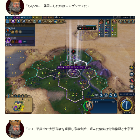
「ちなみに、属国にしたのはシンゲッティだ」
「38T、戦争中に大預言者を獲得し宗教創始。選んだ信仰は労働倫理と十字軍