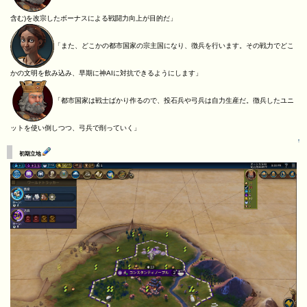
含む)を改宗したボーナスによる戦闘力向上が目的だ」
「また、どこかの都市国家の宗主国になり、徴兵を行います。その戦力でどこ
かの文明を飲み込み、早期に神AIに対抗できるようにします」
「都市国家は戦士ばかり作るので、投石兵や弓兵は自力生産だ。徴兵したユニ
ットを使い倒しつつ、弓兵で削っていく」
↑
初期立地