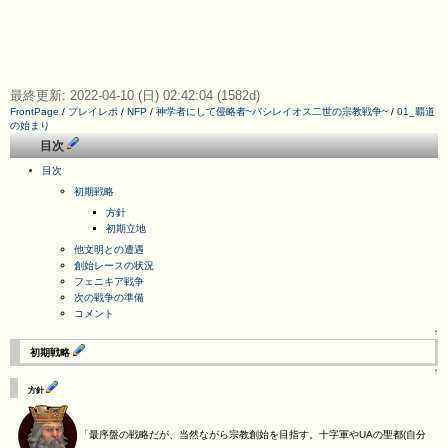
最終更新: 2022-04-10 (日) 02:42:04 (1582d)
FrontPage
/
プレイレポ
/
NFP
/
神学者にして侵略者~バシレイオス二世の宗教戦争~
/
01_覇道
の始まり
目次
目次
初期戦略
方針
初期立地
他文明との遭遇
創始レースの状況
フェニキア戦争
次の戦争の準備
コメント
↑
初期戦略
↑
方針
「最序盤の戦略だが、当然ながら宗教創始を目指す。十字軍やUAの聖都(自分