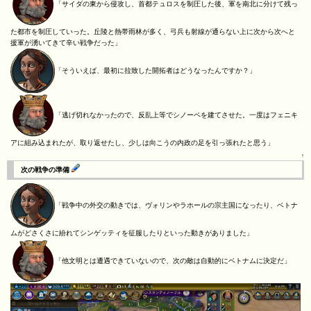
「サイダの東から侵攻し、首都テュロスを制圧した後、軍を南北に分けて残っ
た都市を制圧していった。丘陵と熱帯雨林が多く、弓兵も射線が通らない上に次から次へと
援軍が湧いてきて辛い戦争だった」
「そういえば、最初に拉致した開拓者はどうなったんですか？」
「逃げ切れなかったので、反乱上等でシノーペを建てさせた。一度はフェニキ
アに組み込まれたが、取り返せたし、少しは向こうの内政の足を引っ張れたと思う」
↑
次の戦争の準備
「戦争中の外交の動きでは、ヴォリンやラホールの宗主国になったり、ベトナ
ムがどさくさに紛れてシンゲッティを征服したりといった動きがありました」
「他文明とは遭遇できていないので、次の敵は自動的にベトナムに決定だ」