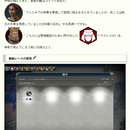
声明が飛んできた。最初の敵はコイツで決定だ」
「フェニキアの奇襲を警戒して国境に戦士を立たせていましたが、向こうは戦
士の大軍を用意していました(SS撮り忘れ)。やる気満々ですね」
「こちらには聖地建設のために呼び出した
ヘラクレスがいる。
寿命で死んでしまう前に仕掛けよう」
↑
創始レースの状況