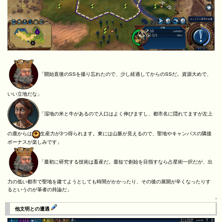
「開始直後のSSを撮り忘れたので、少し経過してからのSSだ。資源大めで、
いい立地だな」
「湿地の米と牛があるので人口はよく伸びますし、都市名に隠れてますが左上
の鹿からは
生産力が3つ得られます。東には山脈が見えるので、聖地やキャンパスの隣接
ボーナスが楽しみです」
「最初に研究する技術は畜産だ。最短で創始を目指すなら占星術一択だが、出
力の低い都市で聖地を建てようとしても時間がかかったり、その後の展開が辛くなったりす
るというのが筆者の持論だ」
↑
他文明との遭遇