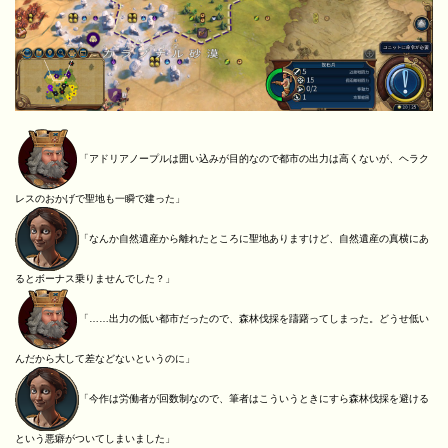
「アドリアノープルは囲い込みが目的なので都市の出力は高くないが、ヘラク
レスのおかげで聖地も一瞬で建った」
「なんか自然遺産から離れたところに聖地ありますけど、自然遺産の真横にあ
るとボーナス乗りませんでした？」
「……出力の低い都市だったので、森林伐採を躊躇ってしまった。どうせ低い
んだから大して差などないというのに」
「今作は労働者が回数制なので、筆者はこういうときにすら森林伐採を避ける
という悪癖がついてしまいました」