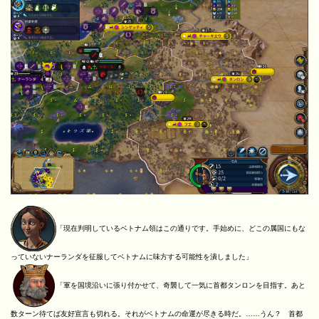
「現在判明しているベトナム領はこの通りです。手始めに、どこの属国にもな
っていないナーランダを征服してベトナムに味方する可能性を潰しました」
「軍を国境沿いに張り付かせて、奇襲して一気に首都タンロンを目指す。あと
数ターン待てば友好宣言も切れる。それがベトナムの命運が尽きる時だ。……うん？ 首都