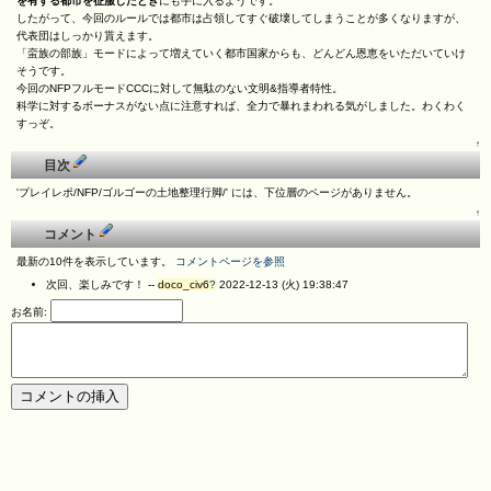
を有する都市を征服したとき
にも手に入るようです。
したがって、今回のルールでは都市は占領してすぐ破壊してしまうことが多くなりますが、
代表団はしっかり貰えます。
「蛮族の部族」モードによって増えていく都市国家からも、どんどん恩恵をいただいていけ
そうです。
今回のNFPフルモードCCCに対して無駄のない文明&指導者特性。
科学に対するボーナスがない点に注意すれば、全力で暴れまわれる気がしました。わくわく
すっぞ。
↑
目次
'プレイレポ/NFP/ゴルゴーの土地整理行脚/' には、下位層のページがありません。
↑
コメント
最新の10件を表示しています。
コメントページを参照
次回、楽しみです！ --
doco_civ6
?
2022-12-13 (火) 19:38:47
お名前: