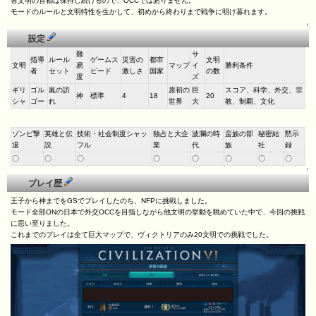
各文明の首都は保持し続けるので、OCCではありません。
モードのルールと文明特性を生かして、初めから終わりまで戦争に明け暮れます。
↑
設定
難
サ
指導
ルール
ゲームス
災害の
都市
文明
文明
易
マップ
イ
勝利条件
者
セット
ピード
激しさ
国家
の数
度
ズ
ギリ
ゴル
嵐の訪
原初の
巨
スコア、科学、外交、宗
神
標準
4
18
20
シャ
ゴー
れ
世界
大
教、制覇、文化
ゾンビ撃
英雄と伝
技術・社会制度シャッ
独占と大企
波瀾の時
蛮族の部
秘密結
黙示
退
説
フル
業
代
族
社
録
〇
〇
〇
〇
〇
〇
〇
〇
↑
プレイ歴
王子から神までをGSでプレイしたのち、NFPに挑戦しました。
モード全部ONの日本で外交OCCを目指しながら他文明の挙動を眺めていた中で、今回の挑戦
に思い至りました。
これまでのプレイは全て巨大マップで、ヴィクトリアのみ20文明での挑戦でした。