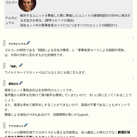
ゴルゴー
敵対するユニットを撃破した際に撃破したユニットの基礎戦闘力の50%に相当す
テルモピ
る文化力を得る。(標準スピードの場合)
ュラエ
現在セット中の軍事政策カード1つにつきすべてのユニットの戦闘力+1
↑
テルモピュラエ
ゴルゴ―の特性である「戦闘による文化力獲得」と「軍事政策カードによる戦闘力増加」
は、今回の方針に言わずもがな好相性です。
↑
『国家』
ワイルドカードスロット+1はどんなときにも役に立ちます。
↑
重装歩兵
固有ユニット重装歩兵は太古時代のユニットです。
最序盤から戦争を仕掛けて第2都市を獲得していきたいので、大いに役に立ってくれることで
しょう。
また、資源を求めて都市出しすることができないので、資源が不要であることもポイントで
す。
隣接による強化が+10もあるので、活躍期間が長いのもgood。
↑
アクロポリス
ギリシャの固有区域アクロポリスから貰える代表団は、自ら建設した時だけでなく
劇場区域