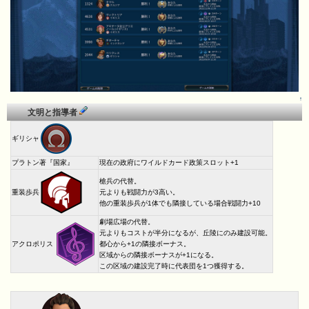
↑
文明と指導者
ギリシャ
プラトン著『国家』
現在の政府にワイルドカード政策スロット+1
槍兵の代替。
重装歩兵
元よりも戦闘力が3高い。
他の重装歩兵が1体でも隣接している場合戦闘力+10
劇場広場の代替。
元よりもコストが半分になるが、丘陵にのみ建設可能。
アクロポリス
都心から+1の隣接ボーナス。
区域からの隣接ボーナスが+1になる。
この区域の建設完了時に代表団を1つ獲得する。