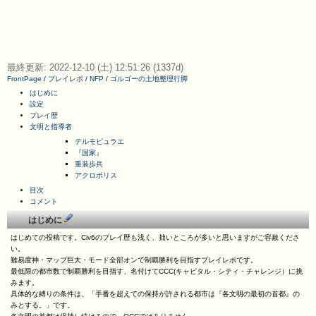
最終更新: 2022-12-10 (土) 12:51:26 (1337d)
FrontPage
/
プレイレポ
/
NFP
/
ゴルゴーの土地整理行脚
はじめに
設定
プレイ歴
文明と指導者
テルモピュラエ
『国家』
重装歩兵
アクロポリス
目次
コメント
はじめに
はじめての投稿です。Civ6のプレイ歴も浅く、拙いところが多いと思いますがご容赦くださ
い。
難易度神・マップ巨大・モード全部オンで制覇勝利を目指すプレイレポです。
最低限の都市数で制覇勝利を目指す、名付けてCCC(キャピタル・シティ・チャレンジ）に挑
みます。
具体的な縛りの条件は、「手番を超えての保持が許される都市は『各文明の最初の首都』の
みとする。」です。