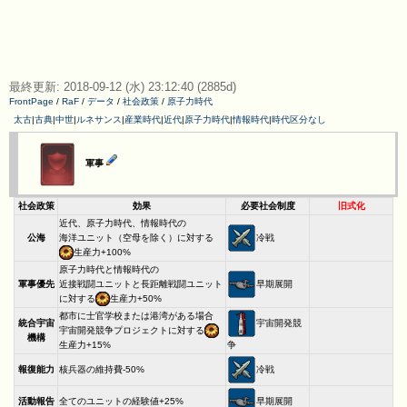
最終更新: 2018-09-12 (水) 23:12:40 (2885d)
FrontPage
/
RaF
/
データ
/
社会政策
/
原子力時代
太古
|
古典
|
中世
|
ルネサンス
|
産業時代
|
近代
|
原子力時代
|
情報時代
|
時代区分なし
軍事
社会政策
効果
必要社会制度
旧式化
近代、原子力時代、情報時代の
冷戦
公海
海洋ユニット（空母を除く）に対する
生産力+100%
原子力時代と情報時代の
早期展開
軍事優先
近接戦闘ユニットと長距離戦闘ユニット
に対する
生産力+50%
都市に士官学校または港湾がある場合
宇宙開発競
統合宇宙
宇宙開発競争プロジェクトに対する
機構
争
生産力+15%
冷戦
報復能力
核兵器の維持費-50%
早期展開
活動報告
全てのユニットの経験値+25%