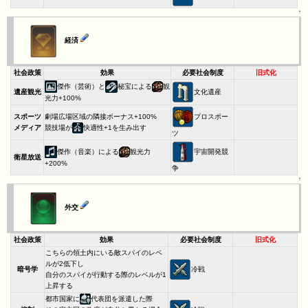
↑
経済
社会政策
効果
必要社会制度
旧式化
傑作（芸術）と
秘宝による
観
文化遺産
遺産観光
光力+100%
プロスポー
スポーツ
劇場広場区域の隣接ボーナス+100%
メディア
競技場が
快適性+1を生み出す
ツ
傑作（音楽）による
観光力
宇宙開発競
衛星放送
+200%
争
↑
外交
社会政策
効果
必要社会制度
旧式化
こちらの領土内にいる敵スパイのレベ
ルが2低下し
冷戦
暗号学
自分のスパイが行動する際のレベルが1
上昇する
都市国家に
代表団を派遣した際