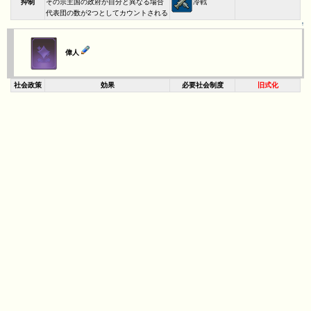
冷戦
抑制
その宗主国の政府が自分と異なる場合
代表団の数が2つとしてカウントされる
↑
偉人
社会政策
効果
必要社会制度
旧式化