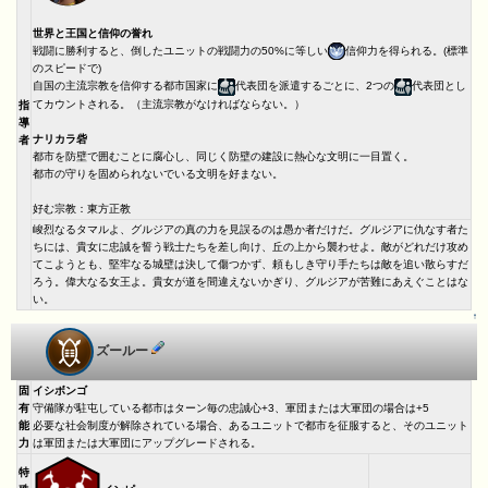
世界と王国と信仰の誉れ
戦闘に勝利すると、倒したユニットの戦闘力の50%に等しい
信仰力を得られる。(標準
のスピードで)
自国の主流宗教を信仰する都市国家に
代表団を派遣するごとに、2つの
代表団とし
てカウントされる。（主流宗教がなければならない。）
指
導
ナリカラ砦
者
都市を防壁で囲むことに腐心し、同じく防壁の建設に熱心な文明に一目置く。
都市の守りを固められないでいる文明を好まない。
好む宗教：東方正教
峻烈なるタマルよ、グルジアの真の力を見誤るのは愚か者だけだ。グルジアに仇なす者た
ちには、貴女に忠誠を誓う戦士たちを差し向け、丘の上から襲わせよ。敵がどれだけ攻め
てこようとも、堅牢なる城壁は決して傷つかず、頼もしき守り手たちは敵を追い散らすだ
ろう。偉大なる女王よ。貴女が道を間違えないかぎり、グルジアが苦難にあえぐことはな
い。
↑
ズールー
固
イシボンゴ
有
守備隊が駐屯している都市はターン毎の忠誠心+3、軍団または大軍団の場合は+5
能
必要な社会制度が解除されている場合、あるユニットで都市を征服すると、そのユニット
力
は軍団または大軍団にアップグレードされる。
特