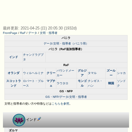
最終更新: 2021-04-25 (日) 20:05:30 (1932d)
FrontPage
/
RaF
/
データ
/
文明・指導者
バニラ
データ/文明・指導者（バニラ用）
バニラ（RaF追加指導者）
チャンドラグプ
インド
タ
RaF
パウンドメー
グルジ
ズール
オランダ
ウィルヘルミナ
クリー
タマル
シャカ
カー
ア
ー
スコットラ
ロバート・ブル
マプチ
モンゴ
チンギス・
ソンド
ラウタロ
韓国
ンド
ース
ェ
ル
ハン
ク
GS・NFP
GS・NFP/データ/文明・指導者
文明と指導者の使い方や特徴などは
こちらを参照
。
インド
ダルマ