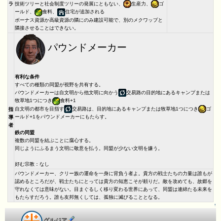
ラ
技術ツリーと社会制度ツリーの発展にともない、
生産力、
ゴ
ールド、
食料、
住宅が追加される
ボーナス資源か高級資源の隣にのみ建設可能で、別のメクワップと
隣接させることはできない。
パウンドメーカー
有利な条件
すべての種類の同盟が視野を共有する。
パウンドメーカーは自文明から他文明に向かう
交易路の目的地にあるキャンプまたは
牧草地1つにつき
食料+1
自文明の都市を目指す
交易路は、目的地にあるキャンプまたは牧草地1つにつき
ゴ
指
ールド+1をパウンドメーカーにもたらす。
導
者
鉄の同盟
複数の同盟を結ぶことに腐心する。
同じようにふるまう文明に敬意を払う。同盟が少ない文明を嫌う。
好む宗教：なし
パウンドメーカー、クリー族の運命を一身に背負う者よ。貴方の戦士たちの力量は誰もが
認めるところだが、戦士たちにとっては貴方の知恵こそが頼りだ。敵を攻めても、故郷を
守れなくては意味がない。目まぐるしく移り変わる世界にあって、同盟は連綿たる未来を
もたらすだろう。誰も友邦無くしては、孤独に滅びることとなる。
↑
グルジア