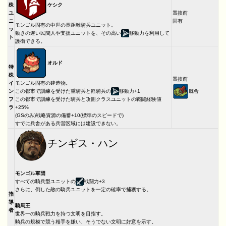
ケシク
殊
ユ
置換前
ニ
固有
モンゴル固有の中世の長距離騎兵ユニット。
ッ
動きの遅い民間人や支援ユニットを、その高い
移動力を利用して
ト
護衛できる。
オルド
特
殊
置換前
イ
モンゴル固有の建造物。
厩舎
ン
この都市で訓練を受けた重騎兵と軽騎兵の
移動力+1
フ
この都市で訓練を受けた騎兵と攻囲クラスユニットの戦闘経験値
ラ
+25%
(GSのみ)戦略資源の備蓄+10(標準のスピードで)
すでに兵舎がある兵営区域には建設できない。
チンギス・ハン
モンゴル軍団
すべての騎兵型ユニットの
戦闘力+3
さらに、倒した敵の騎兵ユニットを一定の確率で捕獲する。
指
導
騎馬王
者
世界一の騎兵戦力を持つ文明を目指す。
騎兵の規模で競う相手を嫌い、そうでない文明に好意を示す。