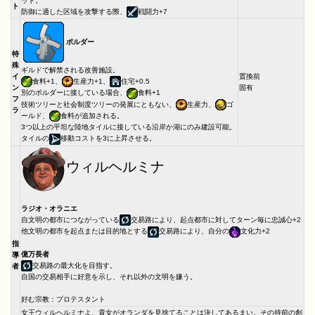
ット。
ト
防御に適した区域を攻撃する際、
戦闘力+7
ポルダー
特
殊
ギルドで解禁される改善施設。
イ
置換前
食料+1、
生産力+1、
住宅+0.5
ン
固有
別のポルダーに接している場合、
食料+1
フ
技術ツリーと社会制度ツリーの発展にともない、
生産力、
ゴ
ラ
ールド、
食料が追加される。
3つ以上の平坦な陸地タイルに接している沿岸か湖にのみ建設可能。
タイルの
移動コストを3に上昇させる。
ウィルヘルミナ
ラジオ・オラニエ
自文明の都市につながっている
交易路により、起点都市に対してターン毎に忠誠心+2
他文明の都市を起点または目的地とする
交易路により、自分の
文化力+2
指
億万長者
導
交易路の最大化を目指す。
者
自国の交易相手に好意を示し、それ以外の文明を嫌う。
好む宗教：プロテスタント
女王ウィルヘルミナよ、貴女がオランダを見捨てることは決してあるまい。その持前の創