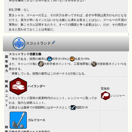
軍団を編成できない文明やあえて用いない文明を好まない
好む宗教：なし
賢きシャカ、ズールーの王よ、その兵力を持ってすれば、必ずや帝国は貴方のものとなる
だろう。貴方が率いるインピはいかなる敵にも遅れを取ることはない。ズールーの不屈の
軍勢が、数こそ力と証明するだろう。すべての隣国と争う必要はない。だが、その用意が
あると思わせておくことは有益だ。
↑
スコットランド
スコットランド啓蒙主義
固
「幸せである」状態の都市は
科学力+5%と
生産力+5%
有
また、キャンパス毎に
大科学者ポイント+1、工業地帯毎に
大技術者ポイント+1を
能
産出する。
力
「興奮している」状態の都市はこのボーナスが2倍になる。
特
ハイランダー
殊
置換前
ユ
レンジャー
ニ
スコットランド固有の産業時代のユニット。レンジャーに取ってか
ッ
わる、強力な偵察ユニット。
ト
丘陵または森林での戦闘時にはボーナスとして
戦闘力+5
ゴルフコース
特
殊
宗教改革で解禁される改善施設。