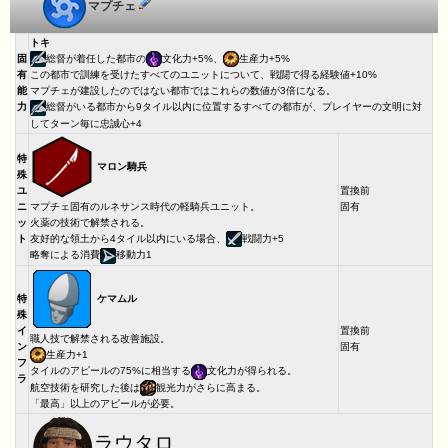
マプチェ
トキ
固
総督が着任した都市の
文化力+5%、
生産力+5%
有
この都市で訓練を受けたすべてのユニットについて、戦闘で得る経験値+10%
能
マプチェが建設したのではない都市ではこれらの数値が3倍になる。
力
総督がいる都市から9タイル以内に位置するすべての都市が、プレイヤーの文明に対
してターン毎に忠誠心+4
特
マロン騎兵
殊
ユ
置換前
ニ
マプチェ固有のルネサンス時代の軽騎兵ユニット。
固有
ッ
火薬の技術で解禁される。
ト
友好的な領土から4タイル以内にいる場合、
戦闘力+5
略奪による消費
移動力1
ケマムル
特
殊
イ
置換前
職人技で解禁される改善施設。
ン
固有
生産力+1
フ
タイルのアピールの75%に相当する
文化力が得られる。
ラ
航空技術を研究した後は
観光力がさらに高まる。
「最高」以上のアピールが必要。
ラウタロ