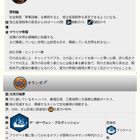
実利論
社会制度「軍事訓練」を獲得すると、領土拡張戦争を宣言できるようになる。
領土拡張戦争の宣言から10ターンの間、
移動力+2、
戦闘力+5
指
導
マウリヤ帝国
者
近隣の文明を積極的に征服する。
まだ隣接していない文明には好意を示す。隣接している文明を好まない。
好む宗教：ヒンドゥー教
己の志を信じよ、チャンドラグプタ。その志こそインドを統一へと導いた礎。誇り高きマ
ウリヤの王よ、貴方の名を呪う者たちには猛き象を解き放て。民の土地を取り戻せば、階
段井戸は繁栄の象徴となるだろう。貴方の帝国の国境が果てなく広がりつづけんことを。
↑
オランダ
固
大河川地帯
有
川に接しているキャンパス、劇場広場、工業地帯に大規模な隣接ボーナス。
能
港が完成すると、隣接するタイルで文化爆弾が発動する。
力
（GS）ダム区域と防波堤の
生産力+50%
特
デ・ゼーヴェン・プロヴィンシェン
殊
置換前
ユ
フリゲート
ニ
フリゲート艦に取ってかわるオランダ固有のルネサンス時代のユニ
ッ
艦