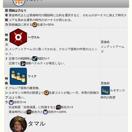
固
団結は力なり
有
黄金時代または英雄時代の開始時に公約を選択すると、それらのボーナスに加えて時代ス
能
コアを高める通常の時代のボーナスが得られる。
力
防衛施設に対する
生産力+50%
特
ヘヴスル
殊
置換前
ユ
メンアットアーム
ニ
メンアットアームズに取ってかわる、グルジア固有の中世のユニッ
ズ
ッ
ト。
ト
丘陵での戦闘時は
戦闘力+7
丘陵でも
移動ペナルティが発生しない。
ツィク
特
殊
置換前
イ
グルジア固有の建造物。
ルネサンス
ン
ルネサンス時代の防壁より
生産コストが低い一方、外郭の防御力
フ
時代の防壁
はより高い。
ラ
信仰力+4
社会制度「自然保護」に到達すると
観光力+3
黄金時代には
観光力と
信仰力+100%
タマル