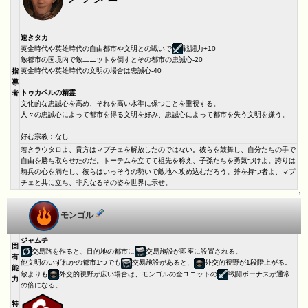
速きタカ
黄金時代や英雄時代の自由都市や文明との戦いで
戦闘力+10
敵都市の国境内で敵ユニットを倒すとその都市の忠誠心-20
黄金時代や英雄時代の文明の場合は忠誠心-40
指
導
トゥカペルの精霊
者
文化的な忠誠心を高め、それを高い水準に保つことを重視する。
人々の忠誠心によって都市を得る文明を好み、忠誠心によって都市を失う文明を嫌う。
好む宗教：なし
若きラウタロよ、貴方はマプチェを解放したのではない。彼らを鼓舞し、自分たちの手で
自由を勝ち取らせたのだ。トーテムを立てて祖先を称え、子孫たちを勇気づけよ。誇りは
騎兵の心を満たし、彼らはいっそうの勢いで敵地へ攻め込むだろう。斧を持つ者よ、マプ
チェと共に立ち、非凡なるその姿を世界に示せ。
↑
モンゴル
ジャムチ
固
交易路を作ると、目的地の都市に
交易施設が即座に設置される。
有
他文明のいずれかの都市1つでも
交易施設があると、
外交的視野が1段階上がる。
能
敵よりも
外交的視野が広い場合は、モンゴルの全ユニットの
戦闘ボーナスが通常
力
の倍になる。
特