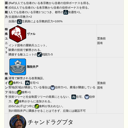
固
(RaF)1人でも信者のいる各宗教から信者の信仰ボーナスを得る。
有
(GS)1人でも信者のいる各宗教から信者の信仰ボーナスを得る。
能
1人でも信者のいる宗教1つにつき、都市の
快適性+1。
力
伝道師の宗教力+2
自国の
交易路による宗教的圧力+100%
特
ヴァル
殊
ユ
置換前
ニ
固有
インド固有の重騎兵ユニット。
ッ
騎乗の技術で解禁される。
ト
隣接する敵ユニットの
戦闘力-5
階段井戸
特
灌漑で解禁される改善施設。
殊
食料+1、
住宅+1
イ
置換前
聖地(区域)が隣接している場合は
信仰力+1。農場が隣接している
ン
固有
場合は
食料+1
フ
ラ
技術ツリーと社会制度ツリーの発展にともない、
住宅、
信仰
力、
食料がさらに追加される。
(GSのみ)干ばつ中に
食料が失われない。
別の階段井戸に隣接させることはできず、丘陵には建設不可
チャンドラグプタ