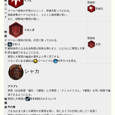
インピ
殊
置換前
ユ
長槍兵
ニ
ズールー固有の中世のユニット。長槍兵取ってかわる。
ッ
側面攻撃ボーナスが大きく、コストと維持費が安い。
ト
また、経験値の獲得が速い。
イカンダ
特
殊
置換前
イ
ズールー固有の区域。兵営に取ってかわる。
兵営
ン
住宅+1
フ
解除条件となる社会制度が技術を満たすと、ただちにに軍団と大軍
ラ
団を編成できるようになる。
軍団と大軍団の編成が通常より早く完了する。
イカンダにある施設は
ゴールド+2と
科学力+1を得る。
シャカ
アマブト
軍団（社会制度「傭兵」で解除）と大軍団（「ナショナリズム」で解除）を早い段階で編
成できるようになる。
軍団と大軍団の
基本戦闘力がさらに+5
指
導
牛の角
者
できるかぎり多くの軍団や大軍団を用い、同じタイプの文明に対して一目置く