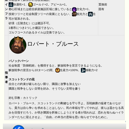
イ
快適性+1、
ゴールド+2。アピール+1。
置換前
ン
固有
都心区域または総合娯楽施設区域に接していると
文化力+1。
フ
技術ツリーと社会制度ツリーの発展にともない、
観光力と
住
ラ
宅が追加される。
砂漠（丘陵含む）には建設不可。
1都市につき1つしか建設できない。
ゴルフコースのあるタイルは交換できない。
ロバート・ブルース
バノックバーン
社会制度「防御戦術」を獲得すると、解放戦争を宣言できるようになる。
解放戦争の宣言から10ターンの間、
生産力+100%、
移動力+2
指
導
スコットランドの花
者
自分との約束が破られない限り、隣国に攻撃を加えない
隣国と戦争をしない文明を好み、そうでない文明を嫌う
好む宗教：カトリック
ロバート・ブルース、スコットランドの剛健なる守り手よ。百戦錬磨の猛者でありなが
ら、貴方は自ら争いを求めることはしない。民の幸福を守ってやれば、彼らは遥かなる高
みを目指すだろう。か弱き隣国を餌食にしようとする者が現れれば、恐れを知らぬハイラ
ンダーたちに迎えさせよ。「自由」の本当の意味を思い知らせてやるために。
↑