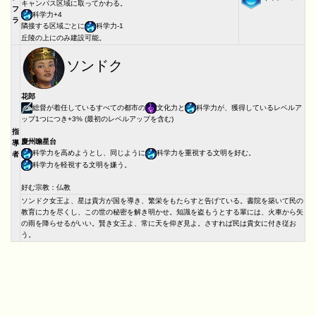
キャンパス区域に取ってかわる。
フ
科学力+4
ラ
隣接する区域ごとに
科学力-1
丘陵の上にのみ建設可能。
ソンドク
花郎
総督が着任しているすべての都市の
文化力と
科学力が、獲得しているレベルア
ップ1つにつき+3% (最初のレベルアップを含む)
指
慶州瞻星台
導
科学力を高めようとし、同じように
科学力を重視する文明を好む。
者
科学力を軽視する文明を嫌う。
好む宗教：仏教
ソンドク女王よ、星は貴方が国を導き、繁栄をもたらすと告げている。書院を築いて民の
教育に力を尽くし、この世の秘密を解き明かせ。知識を盗もうとする輩には、火車から矢
の雨を降らせるがいい。賢き女王よ、常に天を仰ぎ見よ。さすれば民は貴女に付き従お
う。