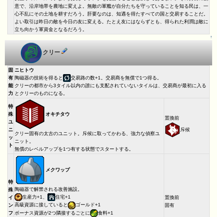
意で、沿岸地帯を農地に変えよ。無敵の軍艦が自分たちを守っていることを知る民は、一
心不乱にその土地を耕すだろう。肝要なのは、知遇を得たすべての国と交易することだ。
よい取引は昨日の敵を今日の友に変える。たとえ友にはならずとも、得られた利潤は敵に
立ち向かう軍資金となるだろう。
↑
クリー
固
ニヒトウ
有
陶磁器の技術を得ると
交易路の数+1。交易商を無償で1つ得る。
能
クリーの都市から3タイル以内の誰にも支配されていないタイルは、交易商が最初に入る
力
とクリーのものになる。
特
オキチタウ
殊
置換前
ユ
斥候
ニ
クリー固有の太古のユニット。斥候に取ってかわる、強力な偵察ユ
ッ
ニット。
ト
無償のレベルアップを1つ有する状態でスタートする。
メクワップ
特
陶磁器で解禁される改善施設。
殊
生産力+1、
住宅+1
イ
置換前
高級資源に接していると
ゴールド+1
ン
固有
ボーナス資源が2つ隣接するごとに
食料+1
フ