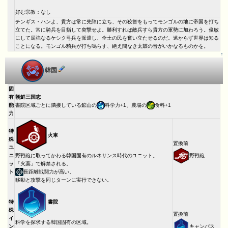
好む宗教：なし
チンギス・ハンよ、貴方は常に先陣に立ち、その狡智をもってモンゴルの地に帝国を打ち
立てた。常に騎兵を目指して突撃せよ。勝利すれば敵兵すら貴方の軍勢に加わろう。俊敏
にして屈強なるケシク弓兵を派遣し、全土の民を奮い立たせるのだ。遠からず世界は知る
ことになる。モンゴル騎兵が打ち鳴らす、絶え間なき太鼓の音がいかなるものかを。
↑
韓国
固
有
朝鮮三国志
能
書院区域ごとに隣接している鉱山の
科学力+1、農場の
食料+1
力
特
火車
殊
置換前
ユ
野戦砲
ニ
野戦砲に取ってかわる韓国固有のルネサンス時代のユニット。
ッ
「火薬」で解禁される。
ト
長距離戦闘力が高い。
移動と攻撃を同じターンに実行できない。
書院
特
殊
置換前
イ
科学を探求する韓国固有の区域。
キャンパス
ン