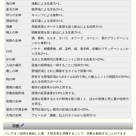
海の神
漁船による生産力+1。
蒼天の神
牧草地による文化力+1。
狩りの女神
キャンプによる食料+1。
環状列石
採石場による信仰力+2。
偶像
高級資源とボーナス資源を扱う鉱山による信仰力+2。
職人の神
戦略資源を扱う鉱山による生産力+1。
酒、香料、カカオ、タバコ、オリーブ、コーヒー、茶のプランテーショ
祝祭の女神
ンから食料+1。
バナナ、柑橘果物、綿、染料、絹、香辛料、砂糖のプランテーションか
口伝
ら文化力+1。
炉の神
太古と古典時代の軍事ユニットに対する生産力+25%。
入信の儀式
蛮族の前哨地を一掃するごとに信仰力+50。
癒しの神
聖地区域とそれに隣接するタイルで回復+30。
所有する聖地区域から8タイル以内で倒した敵ユニットの戦闘力の50%に
戦の神
あたる信仰力ボーナス。
豊穣の儀式
都市の成長率が10%上昇する。
宗教的植民地
国境の拡張速度が15%上昇する。
資源を収穫するかその特徴を取り除くと、ほかの収穫と同じ量の信仰力
収穫の女神
を得る。
都市の守護女神
専門区域がない都市の区域の生産力+25%。
大地の女神
アピールが「素敵」以上のタイルから信仰力+1
↑
宗教
パンテオン信仰を創始した後、大預言者を消費することで、宗教を創始することができま