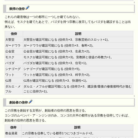
↑
崇拝の信仰
これらの建造物は一つの都市に一つしか建てられない。
例えば、モスクを建てたあとで、パゴダを持つ宗教に改宗してもパゴダを建設することは出
来ない。
信仰
説明
大聖堂
大聖堂が建設可能になる (信仰力+3、宗教芸術のスロット+1)。
ガードワラ
ガードワラが建設可能になる (信仰力+3、食料+2)。
公会堂
公会堂が建設可能になる (信仰力+3、生産力+2)。
モスク
モスクが建設可能になる (信仰力+3)。宣教師と使徒の布教力+1。
パゴダ
パゴダが建設可能になる (信仰力+3、住宅+1)。
シナゴーグ
シナゴーグが建設可能になる (信仰力+5)。
ワット
ワットが建設可能になる (信仰力+3、科学力+2)。
仏塔
仏塔が建設可能になる (信仰力+3、快適性+1)。
ダルエ・メ
ダルエ・メフルが建設可能になる (信仰力+3、建設後/最後の修復後時代が進む
フル
ごとに信仰力+1)。
↑
創始者の信仰
この宗教を創始する文明が、創始者の信仰の恩恵を受ける。
コンゴのムベンバ・ア・ンジンガのみ、コンゴの大半の都市がある宗教を信仰していれば、
創始者の信仰の恩恵を受ける。
信仰
説明
教会資産
この宗教を信奉している都市1つにつきゴールド+2。