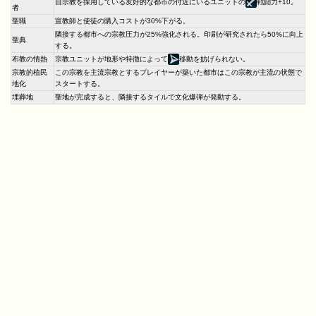
自宗教を採用している友好的な都市の付近にいるユニットの
戦闘力+10。
者
聖職
宣教師と使徒の購入コストが30%下がる。
隣接する都市への宗教圧力が25%強化される。印刷が研究されたら50%に向上
聖典
する。
布教の情熱
宗教ユニットが地形や特徴によって
移動を妨げられない。
宗教的植民
この宗教を主流宗教とするプレイヤーが築いた都市はこの宗教が主流の状態で
地化
スタートする。
埋葬地
聖地が完成すると、隣接するタイルで文化爆弾が発動する。