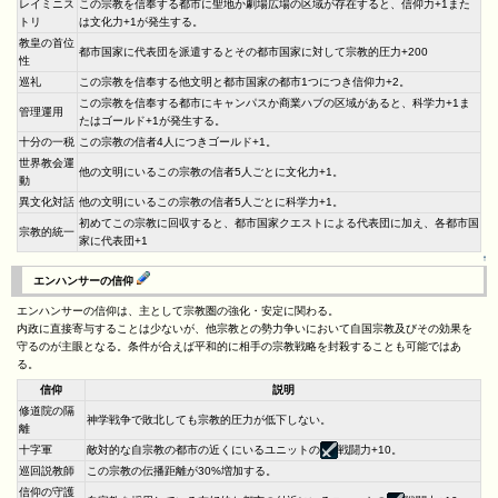
レイミニス
この宗教を信奉する都市に聖地か劇場広場の区域が存在すると、信仰力+1また
トリ
は文化力+1が発生する。
教皇の首位
都市国家に代表団を派遣するとその都市国家に対して宗教的圧力+200
性
巡礼
この宗教を信奉する他文明と都市国家の都市1つにつき信仰力+2。
この宗教を信奉する都市にキャンパスか商業ハブの区域があると、科学力+1ま
管理運用
たはゴールド+1が発生する。
十分の一税
この宗教の信者4人につきゴールド+1。
世界教会運
他の文明にいるこの宗教の信者5人ごとに文化力+1。
動
異文化対話
他の文明にいるこの宗教の信者5人ごとに科学力+1。
初めてこの宗教に回収すると、都市国家クエストによる代表団に加え、各都市国
宗教的統一
家に代表団+1
↑
エンハンサーの信仰
エンハンサーの信仰は、主として宗教圏の強化・安定に関わる。
内政に直接寄与することは少ないが、他宗教との勢力争いにおいて自国宗教及びその効果を
守るのが主眼となる。条件が合えば平和的に相手の宗教戦略を封殺することも可能ではあ
る。
信仰
説明
修道院の隔
神学戦争で敗北しても宗教的圧力が低下しない。
離
十字軍
敵対的な自宗教の都市の近くにいるユニットの
戦闘力+10。
巡回説教師
この宗教の伝播距離が30%増加する。
信仰の守護