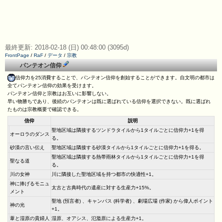
最終更新: 2018-02-18 (日) 00:48:00 (3095d)
FrontPage
/
RaF
/
データ
/
宗教
パンテオン信仰
信仰力を25消費することで、パンテオン信仰を創始することができます。自文明の都市は
全てパンテオン信仰の効果を受けます。
パンテオン信仰と宗教はお互いに影響しない。
早い物勝ちであり、後続のパンテオンは既に選ばれている信仰を選択できない。既に選ばれ
たものは宗教概要で確認できる。
信仰
説明
聖地区域は隣接するツンドラタイルから1タイルごとに信仰力+1を得
オーロラのダンス
る。
砂漠の言い伝え
聖地区域は隣接する砂漠タイルから1タイルごとに信仰力+1を得る。
聖地区域は隣接する熱帯雨林タイルから1タイルごとに信仰力+1を得
聖なる道
る。
川の女神
川に隣接した聖地区域を持つ都市の快適性+1。
神に捧げるモニュ
太古と古典時代の遺産に対する生産力+15%。
メント
聖地 (預言者) 、キャンパス (科学者) 、劇場広場 (作家) から偉人ポイント
神の光
+1。
葦と湿原の貴婦人
湿原、オアシス、氾濫原による生産力+1。