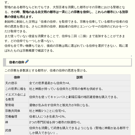
す。
聖地のある都市ならどれでもでき、大預言者を消費した都市がその宗教における聖都とな
る。
その時、聖地のある自文明の都市は一斉にこの宗教を信仰し、これらの都市にいる別宗
教の信徒も消えます。
創始時に創始した文明は「信者の信仰」を取得できる。宗教を信奉している都市が信者の信
仰の恩恵を受ける。さらに崇拝の信仰、創始者の信仰とエンハンサーの信仰のどれかを一つ
だけ取得できる。
まだ使っていない使徒を消費することで、信仰を二回（二個）まで追加することができま
す。どの信仰でも一つしか選べない。
信仰も全て早い物勝ちであり、後続の宗教は既に選ばれている信仰を選択できない。既に選
ばれたものは宗教概要で確認できる。
↑
信者の信仰
この宗教を多数派とする都市が、信者の信仰の恩恵を受ける。
信仰
説明
天の啓示
全ての世界遺産から信仰力+4。
この世界に糧を
社と神殿が持っている信仰力と同等の食料を供給する。
イエズス会によ
信仰力を使ってキャンパスと劇場広場の地区建造物を購入できる。
る教育
聖骨箱
遺物が生み出す信仰力と観光力が3倍になる。
宗教共同体
社と神殿1つごとに住宅+1。
労働倫理
信者1人につき生産力+1%。
禅
2つの専門区域を持つ都市の快適性+1。
信仰力を消費して武僧を購入できるようになる（聖地に神殿がある都市で
武僧
しか購入できない）。