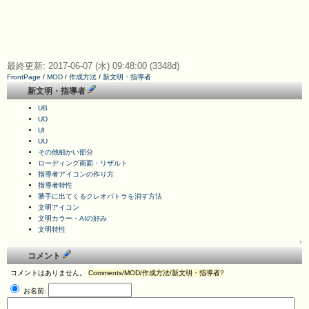
最終更新: 2017-06-07 (水) 09:48:00 (3348d)
FrontPage
/
MOD
/
作成方法
/
新文明・指導者
新文明・指導者
UB
UD
UI
UU
その他細かい部分
ローディング画面・リザルト
指導者アイコンの作り方
指導者特性
勝手に出てくるクレオパトラを消す方法
文明アイコン
文明カラー・AIの好み
文明特性
↑
コメント
コメントはありません。
Comments/MOD/作成方法/新文明・指導者
?
お名前: