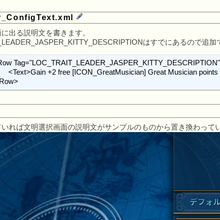
_ConfigText.xml
面に出る説明文を書きます。
IT_LEADER_JASPER_KITTY_DESCRIPTIONはすでにあるの
r turn.</Text>

</Row>
ていれば文明選択画面の説明文がサンプルのものから置き換わって