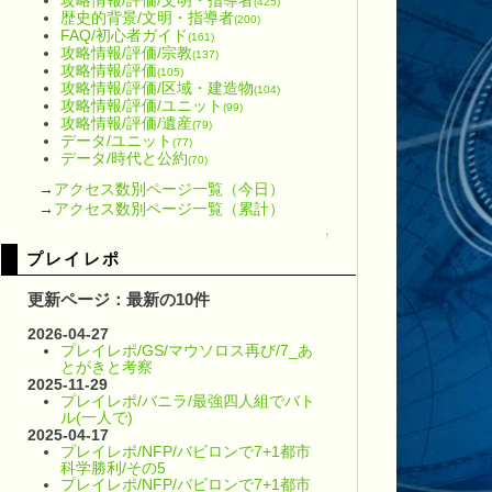
(425)
歴史的背景/文明・指導者
(200)
FAQ/初心者ガイド
(161)
攻略情報/評価/宗教
(137)
攻略情報/評価
(105)
攻略情報/評価/区域・建造物
(104)
攻略情報/評価/ユニット
(99)
攻略情報/評価/遺産
(79)
データ/ユニット
(77)
データ/時代と公約
(70)
→
アクセス数別ページ一覧（今日）
→
アクセス数別ページ一覧（累計）
↑
プレイレポ
更新ページ：最新の10件
2026-04-27
プレイレポ/GS/マウソロス再び/7_あ
とがきと考察
2025-11-29
プレイレポ/バニラ/最強四人組でバト
ル(一人で)
2025-04-17
プレイレポ/NFP/バビロンで7+1都市
科学勝利/その5
プレイレポ/NFP/バビロンで7+1都市