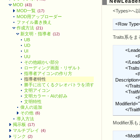
NewLeader
MOD
(43)
MOD一覧
<Types>
(17)
MOD用アップローダー
ファイル書き換え
<Row Type
作成方法
(21)
新文明・指導者
(12)
Traits系
UB
UD
	<LeaderTraits>

UI
		<Row LeaderType="LEADER_JASPER_KITTY" TraitType="TRAIT_LEADER_JASPER_KITTY"/>

UU
	</LeaderTraits>

その他細かい部分
ローディング画面・リザルト
	<Traits>

指導者アイコンの作り方
		<Row TraitType="TRAIT_LEADER_JASPER_KITTY" Name="LOC_TRAIT_LEADER_JASPER_KITTY_NAME" 
指導者特性
Descripti
勝手に出てくるクレオパトラを消す方法
	</Traits>

文明アイコン
	<TraitModifiers>

文明カラー・AIの好み
		<Row TraitType="TRAIT_LEADER_JASPER_KITTY" 
文明特性
ModifierI
偉人の追加
	</Trai
その他
(6)
導入方法
Modifier
掲示板
(17)
マルチプレイ
(4)
	<Modifiers>

リンク
(2)