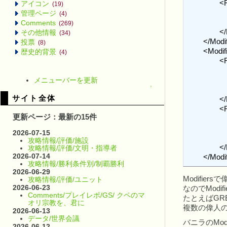
		<Row>

アイコン
(19)
			<ModifierId>TRAIT_JASPER_KITTY_INCREASE_GREAT_MUSICIAN_POINTS
管理ページ
(4)
			<ModifierType>MODIFIER_PLAYER_ADJUST_GREAT_PERSON_POINTS</
Comments
(269)
		</Row>	

その他情報
(34)
	</Modifiers>

投票
(8)
	<ModifierArguments>

歴史的背景
(4)
		<Row>

			<ModifierId>TRAIT_JASPER_KITTY_INCREASE_GREAT_MUSICIAN_POINTS
メニューバーを更新
			<Name>GreatPersonClassType<
↑
			<Value>GREAT_PERSON_CLASS_MUSICIAN
サイト全体
		</Row>

		<Row>

更新ページ：最新の15件
			<ModifierId>TRAIT_JASPER_KITTY_INCREASE_GREAT_MUSICIAN_POINTS
			<Name>Amount</N
2026-07-15
			<Value>2</Val
攻略情報/評価/施設
		</Row>

攻略情報/評価/文明・指導者
2026-07-14
	</Mod
攻略情報/勝利条件別/制覇勝利
2026-06-29
Modifie
攻略情報/評価/ユニット
2026-06-23
なのでMod
Comments/プレイレポ/GS/ クペのマ
たとえばGRE
オリ宗教を、君に
複数の偉人の種
2026-06-13
データ/世界会議
バニラのMo
2026-06-12