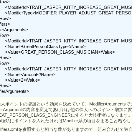
</ModifierId>

ModifierType>

</ModifierId>

/Name>

</Value>

</ModifierId>

ame>

ue>

ifierArguments>
rsで偉人ポイントの増加という効果を決めていて、ModifierArgu
ifierArgumentの内容を変えてあげれば他の偉人へのポイント増加
AT_PERSON_CLASS_ENGINEERにすると大技術者になります
類にポイントを入れたければModifier系の項目をまるごと増やして、<
difiers.xmlを参照すると相当な数がありますので、組み合わ