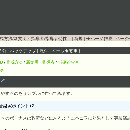
作成方法/新文明・指導者/指導者特性
|
新規
|
子ページ作成
|
ページ
差分
|
バックアップ
|
添付
|
ページ名変更
|
D
/
作成方法
/
新文明・指導者
/
指導者特性
方法
性
しやすものをサンプルに作ってみます。
音楽家ポイント+2
トへのボーナスは政策などにあるようにバニラに効果として実装済