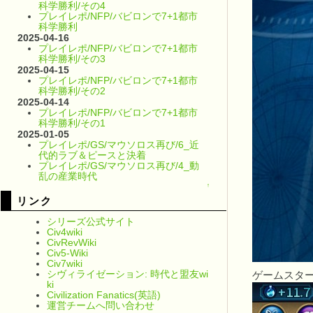
科学勝利/その4
プレイレポ/NFP/バビロンで7+1都市
科学勝利
2025-04-16
プレイレポ/NFP/バビロンで7+1都市
科学勝利/その3
2025-04-15
プレイレポ/NFP/バビロンで7+1都市
科学勝利/その2
2025-04-14
プレイレポ/NFP/バビロンで7+1都市
科学勝利/その1
2025-01-05
プレイレポ/GS/マウソロス再び/6_近
代的ラブ＆ピースと決着
プレイレポ/GS/マウソロス再び/4_動
乱の産業時代
↑
リンク
シリーズ公式サイト
Civ4wiki
CivRevWiki
Civ5-Wiki
Civ7wiki
シヴィライゼーション: 時代と盟友wi
ゲームスタ
ki
Civilization Fanatics(英語)
運営チームへ問い合わせ