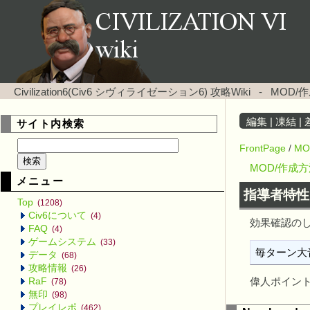
Civilization6(Civ6 シヴィライゼーション6) 攻略Wiki
-
MOD/
編集
|
凍結
|
サイト内検索
FrontPage
/
MO
MOD/作成
メニュー
指導者特
Top
(1208)
Civ6について
(4)
効果確認の
FAQ
(4)
ゲームシステム
(33)
毎ターン大
データ
(68)
攻略情報
(26)
RaF
偉人ポイン
(78)
無印
(98)
プレイレポ
(462)