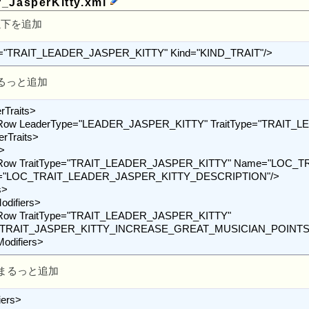
_JasperKitty.xml
へ以下を追加
="TRAIT_LEADER_JASPER_KITTY" Kind="KIND_TRAIT"/>
をまるっと追加
on="LOC_TRAIT_LEADER_JASPER_KITTY_DESCRIPTION"/>

d="TRAIT_JASPER_KITTY_INCREASE_GREAT_MUSICIAN_POINTS"
tModifiers>
系もまるっと追加