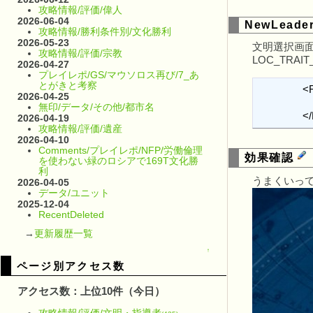
攻略情報/評価/偉人
2026-06-04
NewLeader
攻略情報/勝利条件別/文化勝利
2026-05-23
文明選択画
攻略情報/評価/宗教
LOC_TRA
2026-04-27
プレイレポ/GS/マウソロス再び/7_あ
とがきと考察
		<Row Tag="LOC_TRAIT_LEADER_JASPER_KITTY_DESCRIPTION" Language="en_US">

2026-04-25
			<Text>Gain +2 free [ICON_GreatMusician] Great Musician points pe
無印/データ/その他/都市名
		
2026-04-19
攻略情報/評価/遺産
2026-04-10
Comments/プレイレポ/NFP/労働倫理
効果確認
を使わない緑のロシアで169T文化勝
利
うまくいっ
2026-04-05
データ/ユニット
2025-12-04
RecentDeleted
→
更新履歴一覧
↑
ページ別アクセス数
アクセス数：上位10件（今日）
攻略情報/評価/文明・指導者