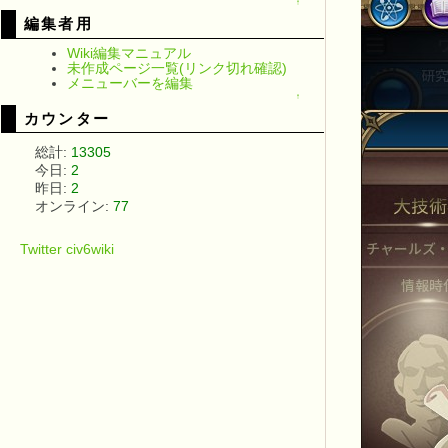
↑
編集者用
Wiki編集マニュアル
未作成ページ一覧(リンク切れ確認)
メニューバーを編集
↑
カウンター
総計:
13305
今日:
2
昨日:
2
オンライン:
77
Twitter civ6wiki