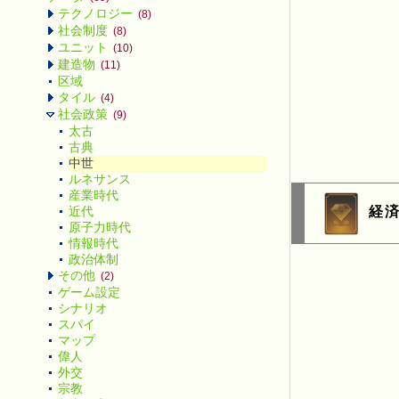
テクノロジー
(8)
社会制度
(8)
ユニット
(10)
建造物
(11)
区域
タイル
(4)
社会政策
(9)
太古
古典
中世
ルネサンス
産業時代
経
近代
原子力時代
情報時代
政治体制
その他
(2)
ゲーム設定
シナリオ
スパイ
マップ
偉人
外交
宗教