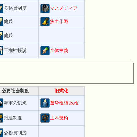
公務員制度
マスメディア
傭兵
焦土作戦
傭兵
王権神授説
全体主義
↑
必要社会制度
旧式化
海軍の伝統
選挙権/参政権
封建制度
土木技術
公務員制度