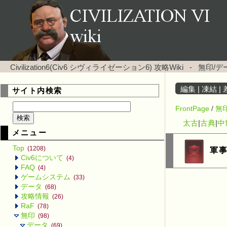
Civilization6(Civ6 シヴィライゼーション6) 攻略Wiki
-
無印/デ
編集
|
凍結
|
サイト内検索
FrontPage
/
無
太古
|
古典
|
中
メニュー
Top
(1208)
軍
Civ6について
(4)
FAQ
(4)
ゲームシステム
(33)
データ
(68)
攻略情報
(26)
RaF
(78)
無印
(98)
データ
(69)