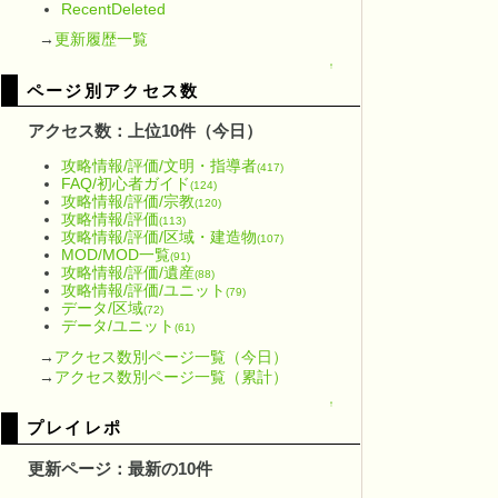
RecentDeleted
→
更新履歴一覧
↑
ページ別アクセス数
アクセス数：上位10件（今日）
攻略情報/評価/文明・指導者
(417)
FAQ/初心者ガイド
(124)
攻略情報/評価/宗教
(120)
攻略情報/評価
(113)
攻略情報/評価/区域・建造物
(107)
MOD/MOD一覧
(91)
攻略情報/評価/遺産
(88)
攻略情報/評価/ユニット
(79)
データ/区域
(72)
データ/ユニット
(61)
→
アクセス数別ページ一覧（今日）
→
アクセス数別ページ一覧（累計）
↑
プレイレポ
更新ページ：最新の10件