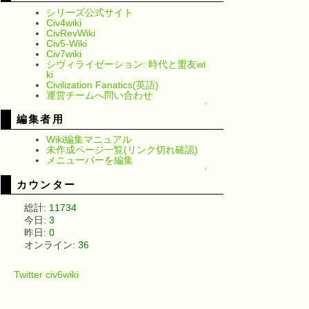
シリーズ公式サイト
Civ4wiki
CivRevWiki
Civ5-Wiki
Civ7wiki
シヴィライゼーション: 時代と盟友wi
ki
Civilization Fanatics(英語)
運営チームへ問い合わせ
↑
編集者用
Wiki編集マニュアル
未作成ページ一覧(リンク切れ確認)
メニューバーを編集
↑
カウンター
総計:
11734
今日:
3
昨日:
0
オンライン:
36
Twitter civ6wiki