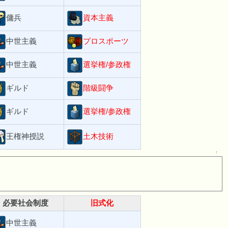
傭兵
資本主義
中世主義
プロスポーツ
中世主義
選挙権/参政権
ギルド
階級闘争
ギルド
選挙権/参政権
王権神授説
土木技術
↑
必要社会制度
旧式化
中世主義