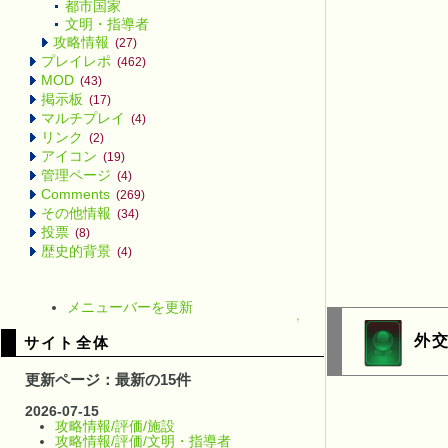
都市国家
文明・指導者
攻略情報
(27)
プレイレポ
(462)
MOD
(43)
掲示板
(17)
マルチプレイ
(4)
リンク
(2)
アイコン
(19)
管理ページ
(4)
Comments
(269)
その他情報
(34)
投票
(8)
歴史的背景
(4)
メニューバーを更新
↑
外
サイト全体
更新ページ：最新の15件
2026-07-15
攻略情報/評価/施設
攻略情報/評価/文明・指導者