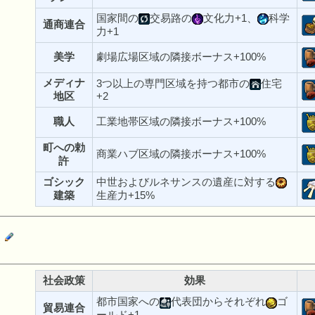
国家間の
交易路の
文化力+1、
科学
通商連合
力+1
美学
劇場広場区域の隣接ボーナス+100%
メディナ
3つ以上の専門区域を持つ都市の
住宅
地区
+2
職人
工業地帯区域の隣接ボーナス+100%
町への勅
商業ハブ区域の隣接ボーナス+100%
許
ゴシック
中世およびルネサンスの遺産に対する
建築
生産力+15%
交
社会政策
効果
都市国家への
代表団からそれぞれ
ゴ
貿易連合