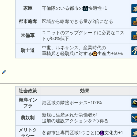
家臣
守備隊のいる都市の
快適性+1
都市略奪
区域から略奪できる量が2倍になる
ユニットのアップグレードに必要なコス
常備軍
トが50%低下
中世、ルネサンス、産業時代の
騎士道
重騎兵と軽騎兵に対する
生産力+50%
済
社会政策
効果
海洋イン
港区域の隣接ボーナス+100%
フラ
新規に生産された労働者が
農奴制
追加の建設アクションを2つ得る
メリトク
各都市は専門区域1つごとに
文化力+1
ラシー