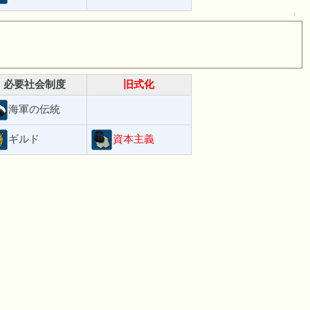
↑
必要社会制度
旧式化
海軍の伝統
ギルド
資本主義