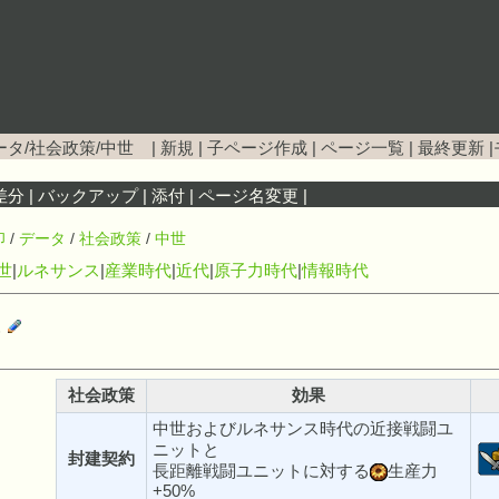
ータ/社会政策/中世
|
新規
|
子ページ作成
|
ページ一覧
|
最終更新
|
差分
|
バックアップ
|
添付
|
ページ名変更
|
印
/
データ
/
社会政策
/
中世
世
|
ルネサンス
|
産業時代
|
近代
|
原子力時代
|
情報時代
事
社会政策
効果
中世およびルネサンス時代の近接戦闘ユ
ニットと
封建契約
長距離戦闘ユニットに対する
生産力
+50%