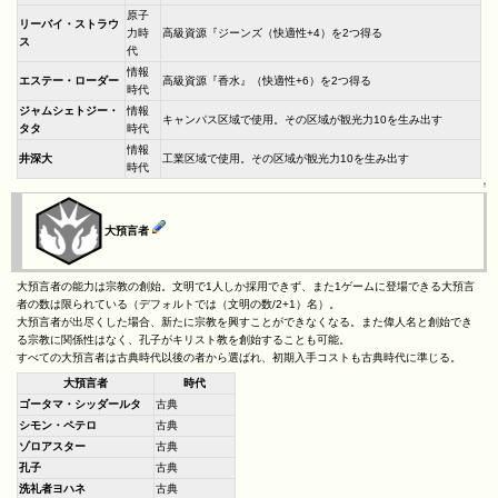
原子
リーバイ・ストラウ
力時
高級資源『ジーンズ（快適性+4）を2つ得る
ス
代
情報
エステー・ローダー
高級資源『香水』（快適性+6）を2つ得る
時代
ジャムシェトジー・
情報
キャンパス区域で使用。その区域が観光力10を生み出す
タタ
時代
情報
井深大
工業区域で使用。その区域が観光力10を生み出す
時代
↑
大預言者
大預言者の能力は宗教の創始。文明で1人しか採用できず、また1ゲームに登場できる大預言
者の数は限られている（デフォルトでは（文明の数/2+1）名）。
大預言者が出尽くした場合、新たに宗教を興すことができなくなる。また偉人名と創始でき
る宗教に関係性はなく、孔子がキリスト教を創始することも可能。
すべての大預言者は古典時代以後の者から選ばれ、初期入手コストも古典時代に準じる。
大預言者
時代
ゴータマ・シッダールタ
古典
シモン・ペテロ
古典
ゾロアスター
古典
孔子
古典
洗礼者ヨハネ
古典