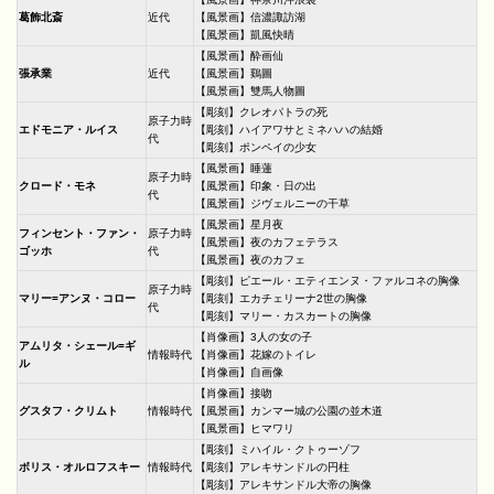
葛飾北斎
近代
【風景画】信濃諏訪湖
【風景画】凱風快晴
【風景画】酔画仙
張承業
近代
【風景画】鷄圖
【風景画】雙馬人物圖
【彫刻】クレオパトラの死
原子力時
エドモニア・ルイス
【彫刻】ハイアワサとミネハハの結婚
代
【彫刻】ポンペイの少女
【風景画】睡蓮
原子力時
クロード・モネ
【風景画】印象・日の出
代
【風景画】ジヴェルニーの干草
【風景画】星月夜
フィンセント・ファン・
原子力時
【風景画】夜のカフェテラス
ゴッホ
代
【風景画】夜のカフェ
【彫刻】ピエール・エティエンヌ・ファルコネの胸像
原子力時
マリー=アンヌ・コロー
【彫刻】エカチェリーナ2世の胸像
代
【彫刻】マリー・カスカートの胸像
【肖像画】3人の女の子
アムリタ・シェール=ギ
情報時代
【肖像画】花嫁のトイレ
ル
【肖像画】自画像
【肖像画】接吻
グスタフ・クリムト
情報時代
【風景画】カンマー城の公園の並木道
【風景画】ヒマワリ
【彫刻】ミハイル・クトゥーゾフ
ボリス・オルロフスキー
情報時代
【彫刻】アレキサンドルの円柱
【彫刻】アレキサンドル大帝の胸像