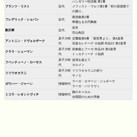
ハンガリー狂詩曲 第1番
フランツ・リスト
近代
メフィスト・ワルツ第1番「村の居酒屋で
の踊り」
夜想曲第2番
フレデリック・ショパン
近代
華麗なる大円舞曲
良宵
劉天華
近代
空山鳥語
原子力時
交響曲第9番 「新世界より」 第4楽章
アントニン・ドヴォルザーク
代
弦楽セレナーデ ホ短調 作品22 第2楽章
原子力時
前奏曲とフーガ 作品16 第3楽章
クララ・シューマン
代
トッカティーナ イ短調
原子力時
波濤を超えて
フベンティーノ・ローサス
代
カルメン
原子力時
リリウオカラニの祈り
リリウオカラニ
代
サノエ
ラーガ・カマージ・ジョギーヤ
ガウハー・ジャーン
情報時代
ラーガ・バイラヴィ
鐘のキャロル
ミコラ・レオントヴィチ
情報時代
合唱団のための序曲