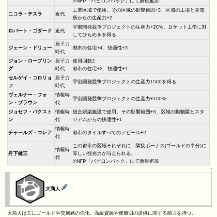
※NFP「バビロンパック」にて新規追加
工業区域で使用。その区域の影響範囲+3、区域の工場と発電
ニコラ・テスラ
近代
所からの生産力+2
宇宙開発競争プロジェクトの生産力+20%、ロケット工学に対
ロバート・ゴダード
近代
してひらめきを得る
原子力
ジェーン・ドリュー
都市の住宅+4、快適性+3
時代
ジョン・ローブリン
原子力
使用回数2
グ
時代
都市の住宅+2、快適性+1
セルゲイ・コロリョ
原子力
宇宙開発競争プロジェクトの生産力1500を得る
フ
時代
ヴェルナー・フォ
情報時
宇宙開発競争プロジェクトの生産力+100%
ン・ブラウン
代
ジョセフ・パクスト
情報時
総合娯楽施設で使用。その影響範囲+3、区域の動物園とスタ
ン
代
ジアムからの快適性+1
情報時
チャールズ・コレア
都市のタイルすべてのアピール+2
代
この都市の区域それぞれに、隣接ボーナス(ゴールドの半分)に
情報時
丹下健三
等しい観光力が与えられる。
代
※NFP「バビロンパック」にて新規追加
↑
大商人
大商人は主にゴールドや交易路の強化、高級資源や使節団の提供に関する能力を持つ。