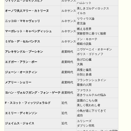
ウィリアム・シェイクスピア
ルネサンス
ハムレット
美しきゴルディロックス
オーノワ夫人マリー・カトリーヌ
ルネサンス
イルカ
リウィウス論
ニッコロ・マキャヴェッリ
ルネサンス
君主論
燃える世界
マーガレット・キャベンディッシュ
ルネサンス
実験哲学に基づく観察
ドン・キホーテ
ミゲル・デ・セルバンテス
ルネサンス
模範小説集
ニヴゲーニイ・オネーギン
アレキサンドル・プーシキン
産業時代
ボリス・ゴドゥノフ
告げ口心臓
エドガー・アラン・ポー
産業時代
大鴉
高慢と偏見
ジェーン・オースティン
産業時代
分別と多感
フランケンシュタイン
メアリー・シェリー
産業時代
最後の人間
ファウスト
ヨハン・ヴォルフガング・フォン・ゲーテ
産業時代
若きウェルテルの悩み
楽園のこちら側
F・スコット・フィッツジェラルド
近代
美しく呪われし者
小鳥が道に下りてきて
エミリー・ディキンソン
近代
成功
ユリシーズ
ジェイムス・ジョイス
近代
ダブリン市民