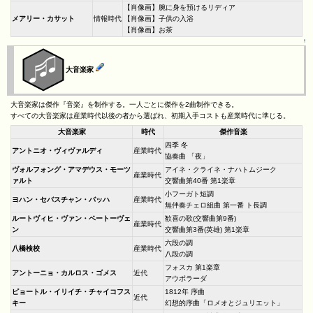
【肖像画】腕に身を預けるリディア
メアリー・カサット
情報時代
【肖像画】子供の入浴
【肖像画】お茶
↑
大音楽家
大音楽家は傑作『音楽』を制作する。一人ごとに傑作を2曲制作できる。
すべての大音楽家は産業時代以後の者から選ばれ、初期入手コストも産業時代に準じる。
大音楽家
時代
傑作音楽
四季 冬
アントニオ・ヴィヴァルディ
産業時代
協奏曲 「夜」
ヴォルフォング・アマデウス・モーツ
アイネ・クライネ・ナハトムジーク
産業時代
ァルト
交響曲第40番 第1楽章
小フーガト短調
ヨハン・セバスチャン・バッハ
産業時代
無伴奏チェロ組曲 第一番 ト長調
ルートヴィヒ・ヴァン・ベートーヴェ
歓喜の歌(交響曲第9番)
産業時代
ン
交響曲第3番(英雄) 第1楽章
六段の調
八橋検校
産業時代
八段の調
フォスカ 第1楽章
アントーニョ・カルロス・ゴメス
近代
アウボラーダ
ピョートル・イリイチ・チャイコフス
1812年 序曲
近代
キー
幻想的序曲「ロメオとジュリエット」