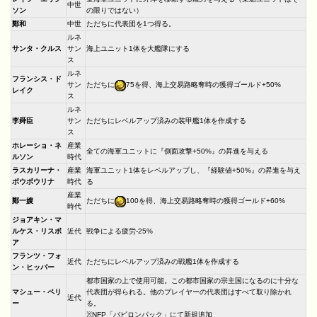
中世
ソン
の限りではない）
鄭和
中世
ただちに代表団を1つ得る。
ルネ
サンタ・クルス
サン
海上ユニット1体を大艦隊にする
ス
ルネ
フランシス・ド
サン
ただちに
75を得、海上交易路略奪時の獲得ゴールド+50%
レイク
ス
ルネ
李舜臣
サン
ただちにレベルアップ済みの装甲艦1体を作成する
ス
ホレーショ・ネ
産業
全ての海軍ユニットに『側面攻撃+50%』の昇進を与える
ルソン
時代
ラスカリーナ・
産業
海軍ユニット1体をレベルアップし、『経験値+50%』の昇進を与え
ボウボウリナ
時代
る
産業
鄭一嫂
ただちに
100を得、海上交易路略奪時の獲得ゴールド+60%
時代
ジョアキン・マ
ルケス・リスボ
近代
戦争による疲労-25%
ア
フランツ・フォ
近代
ただちにレベルアップ済みの戦艦1体を作成する
ン・ヒッパー
都市国家の上で使用可能。この都市国家の宗主国になるのに十分な
マシュー・ペリ
代表団が得られる。他のプレイヤーの代表団はすべて取り除かれ
近代
ー
る。
※NFP「バビロンパック」にて新規追加