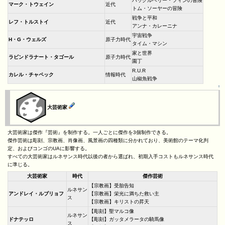
ハックルベリー・フィンの冒険
マーク・トウェイン
近代
トム・ソーヤーの冒険
戦争と平和
レフ・トルストイ
近代
アンナ・カレーニナ
宇宙戦争
H・G・ウェルズ
原子力時代
タイム・マシン
家と世界
ラビンドラナート・タゴール
原子力時代
園丁
R.U.R
カレル・チャペック
情報時代
山椒魚戦争
↑
大芸術家
大芸術家は傑作『芸術』を制作する。一人ごとに傑作を3個制作できる。
傑作芸術は彫刻、宗教画、肖像画、風景画の四種類に分かれており、美術館のテーマ化判
定、およびコンゴのUAに影響する。
すべての大芸術家はルネサンス時代以後の者から選ばれ、初期入手コストもルネサンス時代
に準じる。
大芸術家
時代
傑作芸術
【宗教画】受胎告知
ルネサン
アンドレイ・ルブリョフ
【宗教画】栄光に満ちた救い主
ス
【宗教画】キリストの昇天
【彫刻】聖マルコ像
ルネサン
ドナテッロ
【彫刻】ガッタメラータの騎馬像
ス