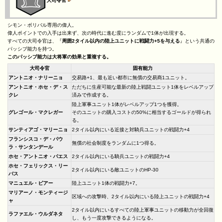
大司令官
シモン・ボリバル専用の偉人。
偉人ポイントでの入手は出来ず、次の時代に進む度にランダムで1体が出現する。
すべての大司令官は、『
周囲2タイル以内の陸上ユニットに戦闘力+5を与える
』という共通の
パッシブ能力を持つ。
このパッシブ能力は大将軍の効果と重複する。
大司令官
固有能力
アントニオ・ナリーニョ
交易路+1、最も近い都市に無償の交易商1ユニット。
アントニオ・ホセ・デ・ス
ただちに生産可能な最新の陸上戦闘ユニット1体をレベルアップ
クレ
済みで作成する。
陸上軍事ユニット1体がレベルアップ1つを獲得。
グレゴール・マクレガー
そのユニットの購入コストの50%に相当するゴールドが得られ
る。
サンティアゴ・マリーニョ
2タイル以内にいる近接と対騎兵ユニットの戦闘力+4
フランシスコ・デ・パウ
無償の社会制度をランダムに1つ得る。
ラ・サンタンデール
ホセ・アントニオ・パエス
2タイル以内にいる騎兵ユニットの戦闘力+4
ホセ・フェリックス・リー
2タイル以内にいる敵ユニットのHP-30
バス
マニュエル・ピアー
陸上ユニット1体の戦闘力+7。
マリアーノ・モンティージ
区域への攻撃時、2タイル以内にいる陸上ユニットの戦闘力+4
ャ
2タイル以内にいるすべての陸上軍事ユニットの移動力が全回復
ラファエル・ウルダネタ
し、もう一度攻撃できるようになる。