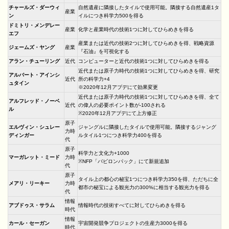
チャールズ・ダーウィ
自然遺産に隣接したタイルで使用可能。隣接する自然遺産1タ
産業
ン
イルにつき科学力500を得る
ドミトリ・メンデレー
産業
化学と産業時代の技術1つに対してひらめきを得る
エフ
産業または近代の技術2つに対してひらめきを得、戦略資源
ジェームズ・ヤング
産業
『石油』を可視化する
アラン・チューリング
近代
コンピューターと近代の技術1つに対してひらめきを得る
近代または原子力時代の技術1つに対してひらめきを得、研究
アルバート・アインシ
近代
所の科学力+4
ュタイン
※2020年12月アプデにて効果変更
近代または原子力時代の技術1つに対してひらめきを得、全て
アルフレッド・ノーベ
近代
の偉人の必要ポイント数が-100される
ル
※2020年12月アプデにて上方修正
原子
エルヴィン・シュレー
ジャングルに隣接したタイルで使用可能。隣接するジャング
力時
ディンガー
ルタイル1つにつき科学力400を得る
代
原子
科学力と文化力+1000
マーガレット・ミード
力時
※NFP「バビロンパック」にて新規追加
代
原子
タイル上の都心の秘宝1つにつき科学力350を得、ただちに全
メアリ・リーキー
力時
都市の秘宝による観光力の300%に相当する観光力を得る
代
情報
アブドゥス・サラム
情報時代の技術すべてに対してひらめきを得る
時代
情報
カール・セーガン
宇宙開発競争プロジェクトの生産力3000を得る
時代