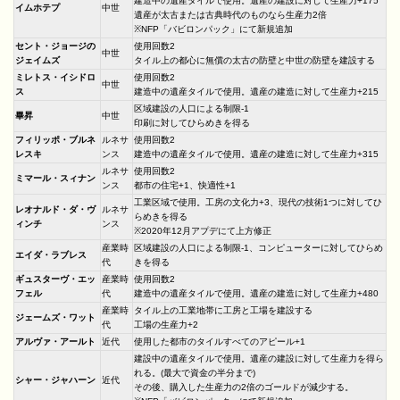
建造中の遺産タイルで使用。遺産の建設に対して生産力+175
イムホテプ
中世
遺産が太古または古典時代のものなら生産力2倍
※NFP「バビロンパック」にて新規追加
セント・ジョージの
使用回数2
中世
ジェイムズ
タイル上の都心に無償の太古の防壁と中世の防壁を建設する
ミレトス・イシドロ
使用回数2
中世
ス
建造中の遺産タイルで使用。遺産の建造に対して生産力+215
区域建設の人口による制限-1
畢昇
中世
印刷に対してひらめきを得る
フィリッポ・ブルネ
ルネサ
使用回数2
レスキ
ンス
建造中の遺産タイルで使用。遺産の建造に対して生産力+315
ルネサ
使用回数2
ミマール・スィナン
ンス
都市の住宅+1、快適性+1
工業区域で使用。工房の文化力+3、現代の技術1つに対してひ
レオナルド・ダ・ヴ
ルネサ
らめきを得る
ィンチ
ンス
※2020年12月アプデにて上方修正
産業時
区域建設の人口による制限-1、コンピューターに対してひらめ
エイダ・ラブレス
代
きを得る
ギュスターヴ・エッ
産業時
使用回数2
フェル
代
建造中の遺産タイルで使用。遺産の建造に対して生産力+480
産業時
タイル上の工業地帯に工房と工場を建設する
ジェームズ・ワット
代
工場の生産力+2
アルヴァ・アールト
近代
使用した都市のタイルすべてのアピール+1
建設中の遺産タイルで使用。遺産の建設に対して生産力を得ら
れる。(最大で資金の半分まで)
シャー・ジャハーン
近代
その後、購入した生産力の2倍のゴールドが減少する。