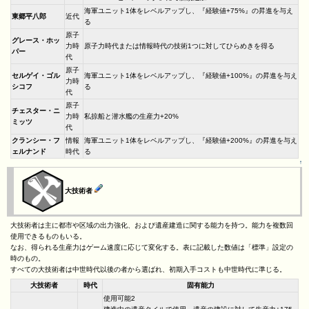
海軍ユニット1体をレベルアップし、『経験値+75%』の昇進を与え
東郷平八郎
近代
る
原子
グレース・ホッ
力時
原子力時代または情報時代の技術1つに対してひらめきを得る
パー
代
原子
セルゲイ・ゴル
海軍ユニット1体をレベルアップし、『経験値+100%』の昇進を与え
力時
シコフ
る
代
原子
チェスター・ニ
力時
私掠船と潜水艦の生産力+20%
ミッツ
代
クランシー・フ
情報
海軍ユニット1体をレベルアップし、『経験値+200%』の昇進を与え
ェルナンド
時代
る
↑
大技術者
大技術者は主に都市や区域の出力強化、および遺産建造に関する能力を持つ。能力を複数回
使用できるものもいる。
なお、得られる生産力はゲーム速度に応じて変化する。表に記載した数値は「標準」設定の
時のもの。
すべての大技術者は中世時代以後の者から選ばれ、初期入手コストも中世時代に準じる。
大技術者
時代
固有能力
使用可能2