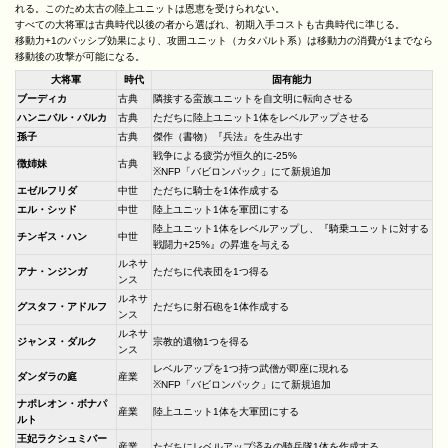
れる。このため太古の陸上ユニットは恩恵を受けられない。
すべての大将軍は古典時代以後の者から選ばれ、初期入手コストも古典時代に準じる。
移動力+1のパッシブ効果により、攻囲ユニット（カタパルト系）は移動力の消費が1までなら
移動後の攻撃が可能になる。
大将軍
時代
固有能力
ブーディカ
古典
隣接する蛮族ユニットを自文明に転向させる
ハンニバル・バルカ
古典
ただちに陸上ユニット1体をレベルアップさせる
孫子
古典
傑作（書物）『兵法』を生み出す
戦争による疲労が恒久的に-25%
徴姉妹
古典
※NFP「バビロンパック」にて新規追加
エゼルフリダ
中世
ただちに騎士を1体作成する
エル・シッド
中世
陸上ユニット1体を軍団にする
陸上ユニット1体をレベルアップし、『騎乗ユニットに対する
チンギス・ハン
中世
戦闘力+25%』の昇進を与える
ルネサ
アナ・ンジンガ
ただちに代表団を1つ得る
ンス
ルネサ
グスタフ・アドルフ
ただちに射石砲を1体作成する
ンス
ルネサ
ジャンヌ・ダルク
宗教的遺物1つを得る
ンス
レベルアップを1つ持つ武僧が即座に現れる
ダンダラの庭
産業
※NFP「バビロンパック」にて新規追加
ナポレオン・ボナパ
産業
陸上ユニット1体を大軍団にする
ルト
王妃ラクシュミバー
産業
ただちにレベルアップ済みの騎兵隊1体を作成する