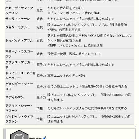
イー
ホセ・デ・サン・マ
ただちに代表団を1つ得る。
産業
ルティン
※「シモン・ボリバル」に代わり追加
サモリ・トゥーレ
近代
ただちにレベルアップ済みの歩兵1体を作成する
陸上ユニット1体をレベルアップし、さらに『獲得経験値
ジョン・モナシュ
近代
+75%』の昇進を与える
選択した都市の防衛上不利な地区と防衛できない地区にマス
トゥパック・アマル
近代
ケット銃兵が配置される
※NFP「バビロンパック」にて新規追加
マリーナ・ラスコー
近代
飛行場で使用。区域の航空スロット+1
ヴァ
ダグラス・マッカー
原子力
ただちにレベルアップ済みの戦車1体を作成する
サー
ドワイト・D・アイゼ
原子力
軍事ユニットの生産力+5%
ンハウアー
ゲオルギー・ジュー
原子力
全ての陸上ユニットに『側面攻撃+50%』の昇進を与える
コフ
陸上ユニット1体をレベルアップし、『経験値+100%』の昇
スディルマン
原子力
進を与える
アフマド・シャー・
情報
ただちにレベルアップ済みの近代対戦車兵1体を作成する
マスード
ヴィジャヤ・ウィマ
陸上ユニット1体をレベルアップし、『経験値+100%』の昇
情報
ララトン
進を与える
↑