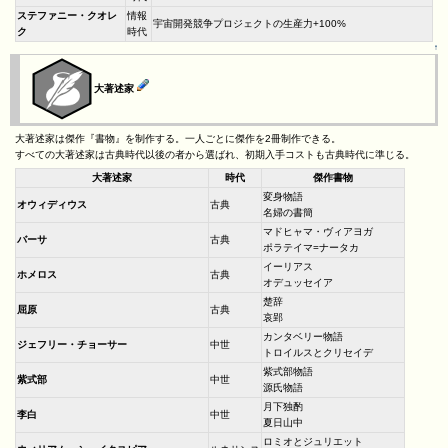
ステファニー・クオレ
情報
宇宙開発競争プロジェクトの生産力+100%
ク
時代
↑
大著述家
大著述家は傑作『書物』を制作する。一人ごとに傑作を2冊制作できる。
すべての大著述家は古典時代以後の者から選ばれ、初期入手コストも古典時代に準じる。
大著述家
時代
傑作書物
変身物語
オウィディウス
古典
名婦の書簡
マドヒャマ・ヴィアヨガ
バーサ
古典
ポラテイマ=ナータカ
イーリアス
ホメロス
古典
オデュッセイア
楚辞
屈原
古典
哀郢
カンタベリー物語
ジェフリー・チョーサー
中世
トロイルスとクリセイデ
紫式部物語
紫式部
中世
源氏物語
月下独酌
李白
中世
夏日山中
ロミオとジュリエット