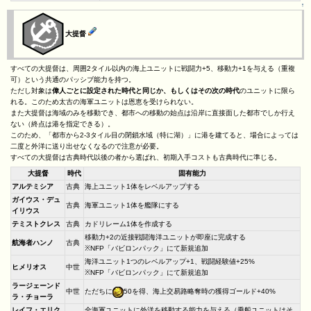
↑
大提督
すべての大提督は、周囲2タイル以内の海上ユニットに戦闘力+5、移動力+1を与える（重複
可）という共通のパッシブ能力を持つ。
ただし対象は
偉人ごとに設定された時代と同じか、もしくはその次の時代
のユニットに限ら
れる。このため太古の海軍ユニットは恩恵を受けられない。
また大提督は海域のみを移動でき、都市への移動の始点は沿岸に直接面した都市でしか行え
ない（終点は港を指定できる）。
このため、「都市から2-3タイル目の閉鎖水域（特に湖）」に港を建てると、場合によっては
二度と外洋に送り出せなくなるので注意が必要。
すべての大提督は古典時代以後の者から選ばれ、初期入手コストも古典時代に準じる。
大提督
時代
固有能力
アルテミシア
古典
海上ユニット1体をレベルアップする
ガイウス・デュ
古典
海軍ユニット1体を艦隊にする
イリウス
テミストクレス
古典
カドリレーム1体を作成する
移動力+2の近接戦闘海洋ユニットが即座に完成する
航海者ハンノ
古典
※NFP「バビロンパック」にて新規追加
海洋ユニット1つのレベルアップ+1、戦闘経験値+25%
ヒメリオス
中世
※NFP「バビロンパック」にて新規追加
ラージェーンド
中世
ただちに
50を得、海上交易路略奪時の獲得ゴールド+40%
ラ・チョーラ
レイフ・エリク
全海軍ユニットに外洋を移動する能力を与える（乗船ユニットはそ