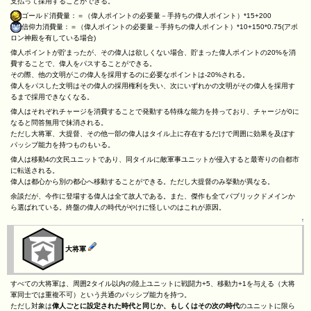
支払って採用することができる。
ゴールド消費量：＝（偉人ポイントの必要量－手持ちの偉人ポイント）*15+200
信仰力消費量：＝（偉人ポイントの必要量－手持ちの偉人ポイント）*10+150*0.75(アポ
ロン神殿を有している場合)
偉人ポイントが貯まったが、その偉人は欲しくない場合、貯まった偉人ポイントの20%を消
費することで、偉人をパスすることができる。
その際、他の文明がこの偉人を採用するのに必要なポイントは-20%される。
偉人をパスした文明はその偉人の採用権利を失い、次にいずれかの文明がその偉人を採用す
るまで採用できなくなる。
偉人はそれぞれチャージを消費することで発動する特殊な能力を持っており、チャージが0に
なると問答無用で抹消される。
ただし大将軍、大提督、その他一部の偉人はタイル上に存在するだけで周囲に効果を及ぼす
パッシブ能力を持つものもいる。
偉人は移動4の文民ユニットであり、同タイルに敵軍事ユニットが侵入すると最寄りの自都市
に転送される。
偉人は都心から別の都心へ移動することができる。ただし大提督のみ挙動が異なる。
余談だが、今作に登場する偉人は全て故人である。また、傑作も全てパブリックドメインか
ら選ばれている。終盤の偉人の時代がやけに怪しいのはこれが原因。
↑
大将軍
すべての大将軍は、周囲2タイル以内の陸上ユニットに戦闘力+5、移動力+1を与える（大将
軍同士では重複不可）という共通のパッシブ能力を持つ。
ただし対象は
偉人ごとに設定された時代と同じか、もしくはその次の時代
のユニットに限ら