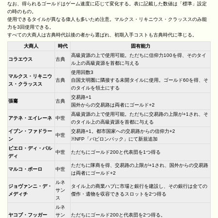
なお、得られるゴールドはゲーム速度に応じて変化する。表に記載した数値は「標準」設定
の時のもの。
使用できるタイルが異なる偉人も多いため注意。マルクス・リキニウス・クラッススのみ能
力を3回使用できる。
すべての大商人は古典時代以後の者から選ばれ、初期入手コストも古典時代に準じる。
大商人
時代
固有能力
高級資源の上で使用可能。ただちに信仰力100を得、そのタイ
コラエウス
古典
ル上の高級資源を首都に与える
使用回数3
マルクス・リキニウ
古典
自国文明圏に隣接する未開タイルに使用。ゴールド60を得、そ
ス・クラッスス
のタイルを領土にする
交易路+1
張騫
古典
国外からの交易路は両者にゴールド+2
高級資源の上で使用可能。ただちに交易路の上限が+1され、そ
アテネ・エイレーネ
中世
のタイル上の高級資源を首都に与える
イブン・ファドラー
交易路+1。都市国家への交易路からの信仰力+2
中世
ン
※NFP「バビロンパック」にて新規追加
ピエロ・ディ・バル
中世
ただちにゴールド200と代表団を1つ得る
ディ
ただちに隊商を得、交易路の上限が+1され、国外からの交易路
マルコ・ポーロ
中世
は両者にゴールド+2
ルネ
ジョヴァンニ・デ・
タイル上の商業ハブに市場と銀行を建設し、その銀行は全ての
サン
メディチ
傑作・遺物を収容できるスロットを2つ得る
ス
ルネ
ヤコブ・フッガー
サン
ただちにゴールド200と代表団を2つ得る。