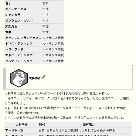
老子
古典
エイレナイオス
中世
シャンカラ
中世
ソンツェン・ガンポ
中世
太安万侶
中世
達磨
中世
アッシジのフランチェスコ
ルネサンス時代
トマス・アクィナス
ルネサンス時代
ハジ・フード
ルネサンス時代
マドバ・アチャリヤ
ルネサンス時代
マルティン・ルター
ルネサンス時代
↑
大科学者
大科学者は主にテクノロジーのブーストや科学力の強化に関する能力を持つ。
一部ユニットはフィールドワークしなければ科学力を得られないため、護衛ユニットと組に
して移動しよう。
なお、得られる科学力および生産力はゲーム速度に応じて変化する。表に記載した数値は
「標準」設定の時のもの。
すべての大科学者は古典時代以後の者から選ばれ、初期入手コストも古典時代に準じる。
大科学者
時代
固有能力
アーリヤバタ
古典
古典または中世の技術3つに対してひらめきを得る