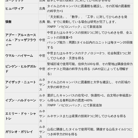
ユークリッド
古典
数学と中世の技術1つに対してひらめきを得る
タイル上のキャンパスに図書館を建設し、その区域の図書館
ヒュパティア
古典
の科学力+1
「天文航法」、「数学」、「工学」に対してひらめきを発
張衡
古典
動。すでに発動している場合は研究が完了します。
※NFP「バビロンパック」にて新規追加
中世またはルネサンスの技術1つに対してひらめきを得、全ユ
アブー・アル＝カース
ニットの回復量+5
ィム・アッ＝ザフラウ
中世
パッシブ能力：周囲1タイル以内のユニットは毎ターン20回復
ィー
する
中世またはルネサンスのテクノロジー2つ、社会制度1つに対
ウマル・ハイヤーム
中世
してひらめき・天啓を得る
聖域区域で使用可能。信仰力100を得、その聖地は隣接信仰力
ビンゲン・ヒルデガル
中世
ボーナスと同値の科学力を得る（UAや証によっても増幅す
ド
る）
ルネ
アイザック・ニュート
タイル上のキャンパスに図書館と大学を建設し、その区域の
サン
ン
大学の科学力+2
ス
ルネ
選択したキャンパスの住宅+2、快適性+1。自文明が幸福度か
イブン・ハルドゥーン
サン
ら得られる食料以外の恩恵+40%
ス
※NFP「バビロンパック」にて新規追加
ルネ
エミリー・ドゥ・シャ
サン
ルネサンスまたは産業の技術3つに対してひらめきを得る
トレ
ス
ルネ
山岳に隣接したタイルで使用可能。隣接する山岳タイル1つに
ガリレオ・ガリレイ
サン
つき科学力250を得る
ス