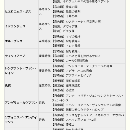
【彫刻】ホロフェルネスの首を斬るユディト
【宗教画】快楽の園
ルネサン
ヒエロニムス・ボス
【宗教画】最後の審判
ス
【宗教画】干草の車
【宗教画】システィーナ礼拝堂天井画
ルネサン
ミケランジェロ
【彫刻】ダヴィデ像
ス
【彫刻】ピエタ像
【宗教画】マギの礼拝
エル・グレコ
産業時代
【宗教画】聖母被昇天
【風景画】トレド風景
【宗教画】聖母被昇天
ティツィアーノ
産業時代
【宗教画】ヨハネと首を捧げるサロメ
【肖像画】カール5世騎馬像
【肖像画】アンドリース・デ・グラーフの肖像
レンブラント・ファン・
産業時代
【肖像画】アガサ・バスの肖像
レイン
【宗教画】アブラハムとイサク
【風景画】漢宮春暁図
仇英
産業時代
【風景画】蓮溪漁隱図
【風景画】赤壁図
【肖像画】アンナ・マリア・ジェンキンスとトーマス・
ジェンキンス
アンゲリカ・カウフマン
近代
【肖像画】ヨハン・ヨアヒム・ヴィンケルマンの肖像
【肖像画】妖精に扮したサラ・ハロップ
【肖像画】チェスをするルチア、ミネルヴァ、エウロパ
ソフォニスバ・アングイ
近代
【肖像画】スペイン王フェリペ2世
ッソラ
【肖像画】修道士
【風景画】神奈川沖浪裏