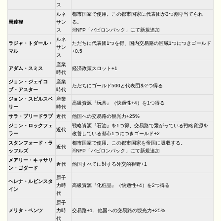
ス
ルネ
都市国家で使用。この都市国家に代表団が3つ割り当てられ
周達観
サン
る。
ス
※NFP「バビロンパック」にて新規追加
ルネ
ラジャ・トダール・
ただちに代表団1つを得、国内交易路の区域1つにつきゴールド
サン
マル
+0.5
ス
産業
アダム・スミス
経済政策スロット+1
時代
ジョン・ジェイコ
産業
ただちにゴールド500と代表団を2つ得る
ブ・アスター
時代
ジョン・スピルスベ
産業
高級資源『玩具』（快適性+4）を1つ得る
リー
時代
サラ・ブリードラブ
近代
他国への交易路の観光力+25%
ジョン・ロックフェ
戦略資源『石油』を1つ得、交易路で繋がっている戦略資源を
近代
ラー
改善している都市1つにつきゴールド+2
スタンフォード・ラ
都市国家で使用。この都市国家を帝国に吸収する。
近代
ッフルズ
※NFP「バビロンパック」にて新規追加
メアリー・キャサリ
近代
他国すべてに対する外交的視野+1
ン・ゴダード
原子
ヘレナ・ルビンスタ
力時
高級資源『化粧品』（快適性+4）を2つ得る
イン
代
原子
メリタ・ベンツ
力時
交易路+1、他国への交易路の観光力+25%
代