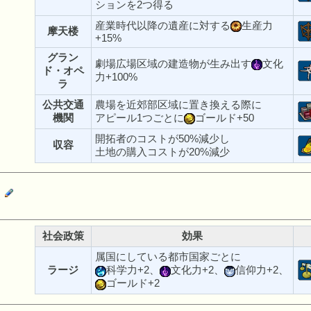
ションを2つ得る
産業時代以降の遺産に対する
生産力
摩天楼
+15%
グラン
劇場広場区域の建造物が生み出す
文化
ド・オペ
力+100%
ラ
公共交通
農場を近郊部区域に置き換える際に
機関
アピール1つごとに
ゴールド+50
開拓者のコストが50%減少し
収容
土地の購入コストが20%減少
交
社会政策
効果
属国にしている都市国家ごとに
ラージ
科学力+2、
文化力+2、
信仰力+2、
ゴールド+2