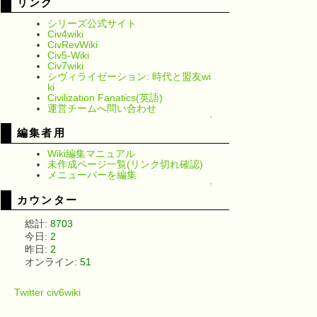
リンク
シリーズ公式サイト
Civ4wiki
CivRevWiki
Civ5-Wiki
Civ7wiki
シヴィライゼーション: 時代と盟友wi
ki
Civilization Fanatics(英語)
運営チームへ問い合わせ
↑
編集者用
Wiki編集マニュアル
未作成ページ一覧(リンク切れ確認)
メニューバーを編集
↑
カウンター
総計:
8703
今日:
2
昨日:
2
オンライン:
51
Twitter civ6wiki