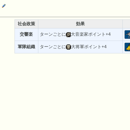
人
社会政策
効果
交響楽
ターンごとに
大音楽家ポイント+4
軍隊組織
ターンごとに
大将軍ポイント+4