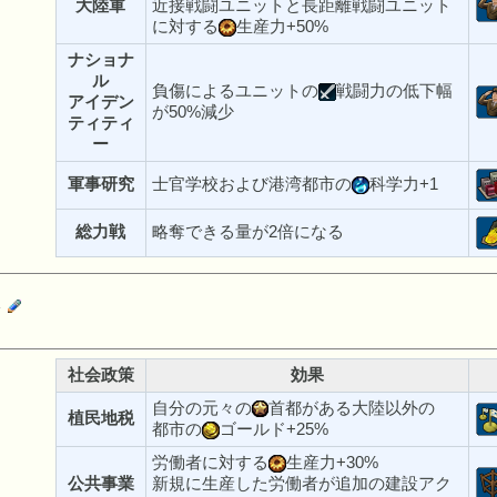
大陸軍
近接戦闘ユニットと長距離戦闘ユニット
に対する
生産力+50%
ナショナ
ル
負傷によるユニットの
戦闘力の低下幅
アイデン
が50%減少
ティティ
ー
軍事研究
士官学校および港湾都市の
科学力+1
総力戦
略奪できる量が2倍になる
済
社会政策
効果
自分の元々の
首都がある大陸以外の
植民地税
都市の
ゴールド+25%
労働者に対する
生産力+30%
公共事業
新規に生産した労働者が追加の建設アク