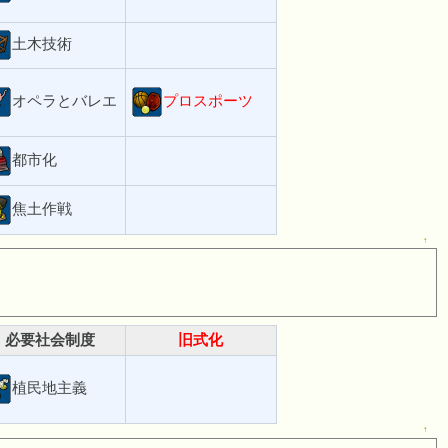
土木技術
オペラとバレエ
プロスポーツ
都市化
焦土作戦
↑
必要社会制度
旧式化
植民地主義
↑