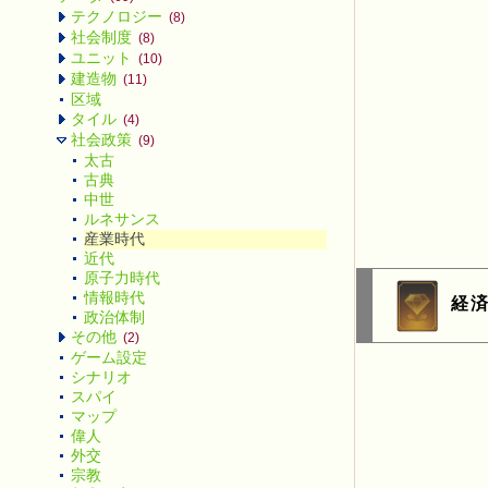
テクノロジー
(8)
社会制度
(8)
ユニット
(10)
建造物
(11)
区域
タイル
(4)
社会政策
(9)
太古
古典
中世
ルネサンス
産業時代
近代
原子力時代
情報時代
経
政治体制
その他
(2)
ゲーム設定
シナリオ
スパイ
マップ
偉人
外交
宗教