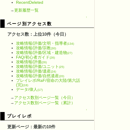
RecentDeleted
→
更新履歴一覧
↑
ページ別アクセス数
アクセス数：上位10件（今日）
攻略情報/評価/文明・指導者
(134)
攻略情報/評価/宗教
(30)
攻略情報/評価/区域・建造物
(27)
FAQ/初心者ガイド
(26)
攻略情報/評価
(26)
攻略情報/評価/ユニット
(25)
攻略情報/評価/遺産
(24)
攻略情報/評価/自然遺産
(20)
プレイレポ/RaF/宿命の大陸/第六話
(完)
(18)
データ/偉人
(17)
→
アクセス数別ページ一覧（今日）
→
アクセス数別ページ一覧（累計）
↑
プレイレポ
更新ページ：最新の10件