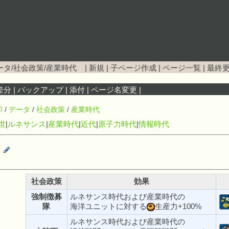
ータ/社会政策/産業時代
|
新規
|
子ページ作成
|
ページ一覧
|
最終
差分
|
バックアップ
|
添付
|
ページ名変更
|
印
/
データ
/
社会政策
/
産業時代
世
|
ルネサンス
|
産業時代
|
近代
|
原子力時代
|
情報時代
事
社会政策
効果
強制徴募
ルネサンス時代および産業時代の
隊
海洋ユニットに対する
生産力+100%
ルネサンス時代および産業時代の