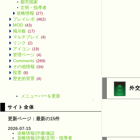
都市国家
文明・指導者
攻略情報
(27)
プレイレポ
(462)
MOD
(43)
掲示板
(17)
マルチプレイ
(4)
リンク
(2)
アイコン
(19)
管理ページ
(4)
Comments
(269)
その他情報
(34)
投票
(8)
歴史的背景
(4)
外
メニューバーを更新
↑
サイト全体
更新ページ：最新の15件
2026-07-15
攻略情報/評価/施設
攻略情報/評価/文明・指導者