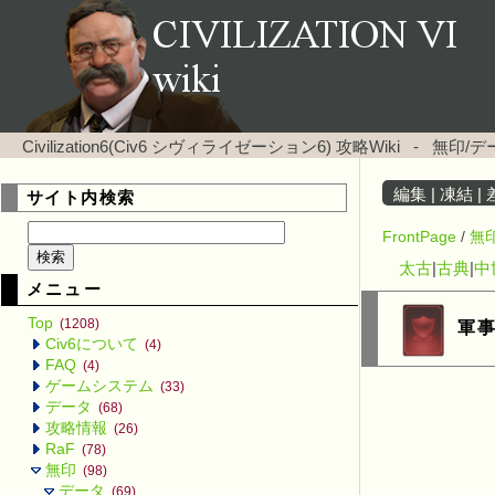
Civilization6(Civ6 シヴィライゼーション6) 攻略Wiki
-
無印/デ
編集
|
凍結
|
サイト内検索
FrontPage
/
無
太古
|
古典
|
中
メニュー
Top
(1208)
軍
Civ6について
(4)
FAQ
(4)
ゲームシステム
(33)
データ
(68)
攻略情報
(26)
RaF
(78)
無印
(98)
データ
(69)