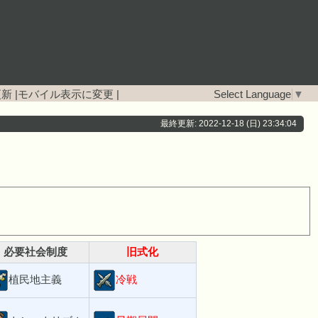
更新
|
モバイル表示に変更
|
Select Language
▼
最終更新: 2022-12-18 (日) 23:34:04
必要社会制度
旧式化
植民地主義
冷戦