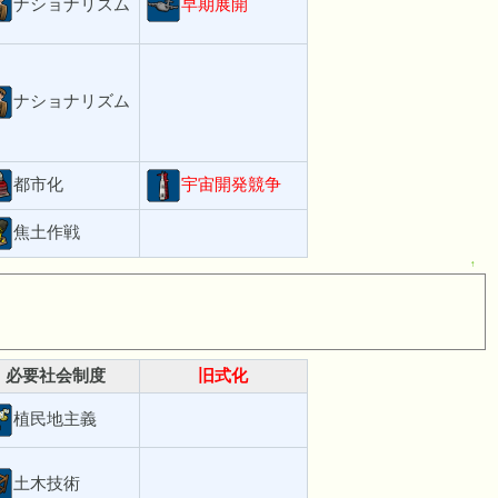
ナショナリズム
早期展開
ナショナリズム
都市化
宇宙開発競争
焦土作戦
↑
必要社会制度
旧式化
植民地主義
土木技術