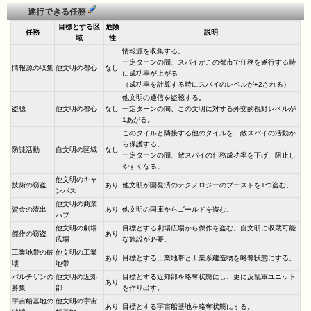
遂行できる任務
目標とする区
危険
任務
説明
域
性
情報源を収集する。
一定ターンの間、スパイがこの都市で任務を遂行する時
情報源の収集
他文明の都心
なし
に成功率が上がる
（成功率を計算する時にスパイのレベルが+2される）
他文明の通信を盗聴する。
盗聴
他文明の都心
なし
一定ターンの間、この文明に対する外交的視野レベルが
1あがる。
このタイルと隣接する他のタイルを、敵スパイの活動か
ら保護する。
防諜活動
自文明の区域
なし
一定ターンの間、敵スパイの任務成功率を下げ、阻止し
やすくなる。
他文明のキャ
技術の窃盗
あり
他文明が開発済のテクノロジーのブーストを1つ盗む。
ンパス
他文明の商業
資金の流出
あり
他文明の国庫からゴールドを盗む。
ハブ
他文明の劇場
目標とする劇場広場から傑作を盗む。自文明に収蔵可能
傑作の窃盗
あり
広場
な施設が必要。
工業地帯の破
他文明の工業
あり
目標とする工業地帯と工業系建造物を略奪状態にする。
壊
地帯
パルチザンの
他文明の近郊
目標とする近郊部を略奪状態にし、更に反乱軍ユニット
あり
募集
部
を作り出す。
宇宙船基地の
他文明の宇宙
あり
目標とする宇宙船基地を略奪状態にする。