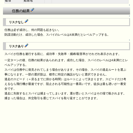
破壊
船基地
↑
任務の結果
↑
リスクなし
任務は必ず成功し、何の問題も起きない。
防諜活動だけ、成功した場合、スパイのレベルは4未満だとレベルアップする。
↑
リスクあり
スパイが任務を遂行する前に、成功率・失敗率・捕縛/殺害率がそれぞれ表示されます。
一定ターンの後、任務の結果があらわれます。成功した場合、スパイのレベルは4未満だとレ
ベルアップする。
スパイは任務中に発見されてしまう場合があります。その場合、スパイの逃走ルートを選ぶ
事になります。一部の選択肢は、都市に特定の施設がないと選択できません。
逃走のスピード（＝戻るまでに掛かる時間）はルートによって決まります。スピードだけ考
えるなら飛行機が最速ですが、阻止される可能性は一番高いです。徒歩は最も遅いが一番安
全です。
逃走に失敗するとスパイは捕まってしまいます。運が悪いとスパイはその場で殺されます。
捕まった場合は、外交取引を通じてスパイを取り返すことができます。