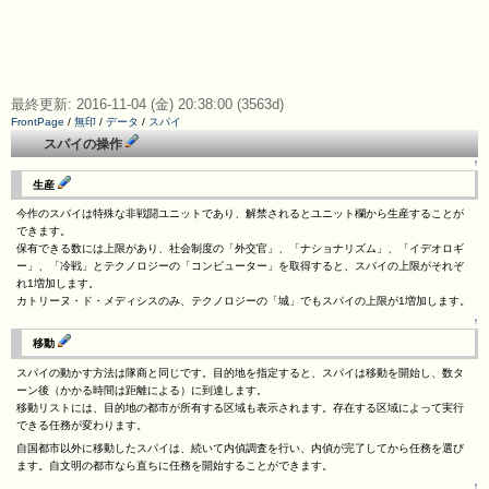
最終更新: 2016-11-04 (金) 20:38:00 (3563d)
FrontPage
/
無印
/
データ
/
スパイ
スパイの操作
↑
生産
今作のスパイは特殊な非戦闘ユニットであり、解禁されるとユニット欄から生産することが
できます。
保有できる数には上限があり、社会制度の「外交官」、「ナショナリズム」、「イデオロギ
ー」、「冷戦」とテクノロジーの「コンピューター」を取得すると、スパイの上限がそれぞ
れ1増加します。
カトリーヌ・ド・メディシスのみ、テクノロジーの「城」でもスパイの上限が1増加します。
↑
移動
スパイの動かす方法は隊商と同じです。目的地を指定すると、スパイは移動を開始し、数タ
ーン後（かかる時間は距離による）に到達します。
移動リストには、目的地の都市が所有する区域も表示されます。存在する区域によって実行
できる任務が変わります。
自国都市以外に移動したスパイは、続いて内偵調査を行い、内偵が完了してから任務を選び
ます。自文明の都市なら直ちに任務を開始することができます。
↑