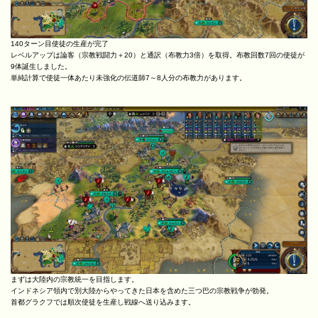
140ターン目使徒の生産が完了
レベルアップは論客（宗教戦闘力＋20）と通訳（布教力3倍）を取得。布教回数7回の使徒が
9体誕生しました。
単純計算で使徒一体あたり未強化の伝道師7～8人分の布教力があります。
まずは大陸内の宗教統一を目指します。
インドネシア領内で別大陸からやってきた日本を含めた三つ巴の宗教戦争が勃発。
首都グラクフでは順次使徒を生産し戦線へ送り込みます。