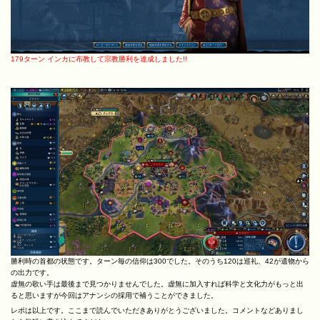
179ターン インカに布教して宗教勝利を達成しました!!
勝利時の首都の状態です。ターン毎の信仰は300でした。そのうち120は巡礼、42が遺物から
の出力です。
虚無の歌い手は最後まで見つかりませんでした。虚無に加入すれば科学と文化力がもっと出
ると思いますが今回はアナンシの採用で補うことができました。
レポは以上です。ここまで読んでいただきありがとうございました。コメントなどありまし