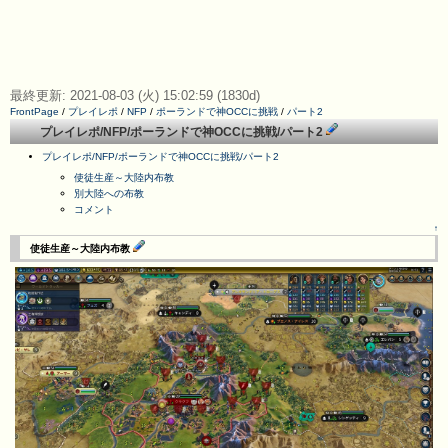
最終更新: 2021-08-03 (火) 15:02:59 (1830d)
FrontPage
/
プレイレポ
/
NFP
/
ポーランドで神OCCに挑戦
/
パート2
プレイレポ/NFP/ポーランドで神OCCに挑戦/パート2
プレイレポ/NFP/ポーランドで神OCCに挑戦/パート2
使徒生産～大陸内布教
別大陸への布教
コメント
↑
使徒生産～大陸内布教