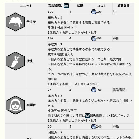
ユニット
宗教戦闘力
移動
コスト
必要条件
100
4
150
社
布教力：3
伝道者
布教力を消費して隣接する都市に布教できる
攻撃不可/他国侵入可
1体購入する度にコストが+8される
110
4
400
神殿
布教力：3
布教力を消費して隣接する都市に布教できる
攻撃可/他国侵入可
・自身を消費して自宗教に信仰を一つ追加（最大2回）
使徒
・自身を消費して異端審問を始める（審問官が購入可能にな
る）
この二つの能力は、布教力が一度も消費されない使徒のみ使
用可能
1体購入する度にコストが+24される
75
4
150
異端審問
布教力：3
布教力を消費して隣接する自文明の都市から異宗教を排除で
審問官
きる
攻撃可/他国侵入不可
自文明の文化圈にいる時に
宗教戦闘力に+35のボーナス
1体購入する度にコストが+8される
90
4
240
神殿
回復力：3
回復力を消費して自身と隣接する味方の宗教ユニットを40回