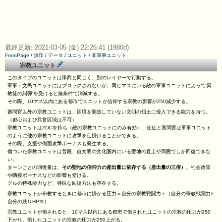
最終更新: 2021-03-05 (金) 22:26:41 (1980d)
FrontPage
/
無印
/
データ
/
ユニット
/
非軍事ユニット
宗教ユニット
このタイプのユニットは隊商と同じく、別のレイヤーで行動する。
軍事・文民ユニットにはブロックされないが、同じマスにいる敵の軍事ユニットによって'異
教徒の糾弾'を受けると無条件で消滅する。
その際、10マス以内にある都市でユニットが信仰する宗教の影響が250減少する。
審問官以外の宗教ユニットは、国境を開放していない文明の領土に侵入できる能力を持つ。
（都心および兵営区域は不可）
宗教ユニットはZOCを持ち（敵の宗教ユニットにのみ有効）、使徒と審問官は軍事ユニット
のように他の宗教ユニットに攻撃を仕掛けることができる。
その際、支援や側面攻撃ボーナスも発生する。
傷ついた宗教ユニットは普段、自文明の文化圏内にいる聖地の直上や周囲でしか回復できな
い。
ターンごとの回復量は、
その聖地の信仰力の産出量に依存する（産出量の三倍）
。社会政策
や隣接ボーナスなどの影響も受ける。
グルの特殊能力など、特殊な回復方法も存在する。
宗教ユニットが布教するときに都市に掛かる圧力＝自分の宗教戦闘力＋（自分の宗教戦闘力×
自分の残りHP％）
宗教ユニットが倒されると、10マス以内にある都市で倒されたユニットの宗教の圧力が250
下がり、倒したユニットの宗教の圧力が250上がる。