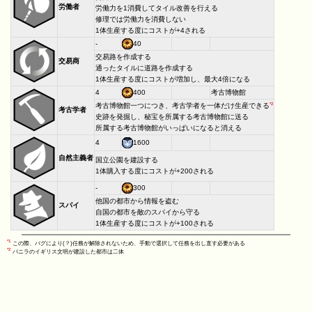
労働者
労働力を1消費してタイル改善を行える
修理では労働力を消費しない
1体生産する度にコストが+4される
-
40
交易路を作成する
交易商
通ったタイルに道路を作成する
1体生産する度にコストが増加し、最大4倍になる
4
400
考古博物館
*2
考古博物館一つにつき、考古学者を一体だけ生産できる
考古学者
史跡を発掘し、秘宝を所属する考古博物館に送る
所属する考古博物館がいっぱいになると消える
4
1600
自然主義者
国立公園を建設する
1体購入する度にコストが+200される
-
300
他国の都市から情報を盗む
スパイ
自国の都市を敵のスパイから守る
1体生産する度にコストが+100される
*1
この際、バグにより(？)任務が解除されないため、手動で選択して任務を出し直す必要がある
*2
バニラのイギリス文明が建設した都市は二体