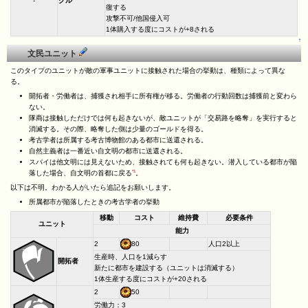
-
グル
復する
攻撃不可/他国侵入可
1体購入する度にコストが+8される
↑
文民ユニット
このタイプのユニットが敵の軍事ユニットに接触された場合の挙動は、種類によって異な
る。
開拓者・労働者は、捕獲され相手に所有権が移る。労働者の行動回数は捕獲前と変わら
ない。
隊商は接触しただけでは何も起きないが、敵ユニットが「交易路を略奪」を実行すると
消滅する。その際、略奪した側は少量のゴールドを得る。
考古学者は所属する考古博物館のある都市に送還される。
自然主義者は一番近い自文明の都市に送還される。
スパイは他文明には見えないため、接触されても何も起きない。潜入している都市が陥
*1
落した場合、自文明の首都に戻る
。
以下は不明。わかる人がいたら追記をお願いします。
所属都市が陥落したときの考古学者の挙動
移動
コスト
維持費
必要条件
ユニット
能力
2
80
人口2以上
生産時、人口を1減らす
開拓者
新たに都市を建設する（ユニットは消滅する）
1体生産する度にコストが+20される
2
50
労働力：3