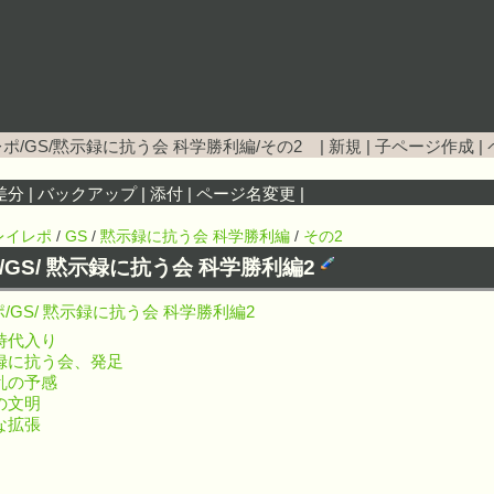
ポ/GS/黙示録に抗う会 科学勝利編/その2
|
新規
|
子ページ作成
|
差分
|
バックアップ
|
添付
|
ページ名変更
|
レイレポ
/
GS
/
黙示録に抗う会 科学勝利編
/
その2
/GS/ 黙示録に抗う会 科学勝利編2
/GS/ 黙示録に抗う会 科学勝利編2
時代入り
録に抗う会、発足
乱の予感
の文明
な拡張