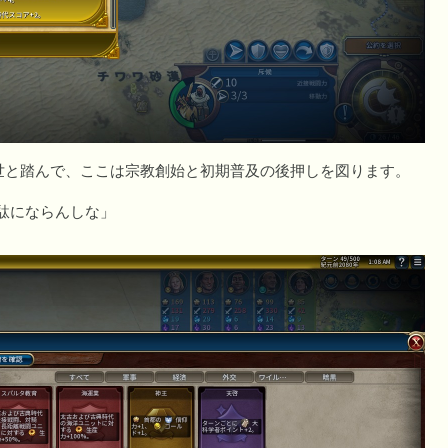
世と踏んで、ここは宗教創始と初期普及の後押しを図ります。
駄にならんしな」