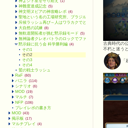
神よシド星を守り給え
(1)
神難度達成記念
(5)
神文明ヌビアの神攻略レポ
(4)
聖地という名の工場研究所、ブラジル
(2)
斥候ラッシュ再び～人はワラカクでどこまで行けるのか～
(4
大自然の試練
(8)
無軌道開拓者が挑む黙示録モード
(5)
無神論者クレオパトラのロックでファラオな芸術革命
(4)
古典時代の
黙示録に抗う会 科学勝利編
(4)
不朽と迷う
その1
その2
その3
「
その4
鷲の戦士ラッシュ
RaF
(60)
バニラ
(114)
シナリオ
(6)
MOD
(19)
マルチ
(7)
NFP
(106)
プレイレポの書き方
MOD
(43)
掲示板
(17)
マルチプレイ
(4)