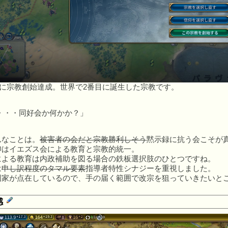
事に宗教創始達成。世界で2番目に誕生した宗教です。
・・・同好会か何かか？」
んなことは。
被害者の会だと宗教勝利しそう
黙示録に抗う会こそが
仰はイエズス会による教育と宗教的統一。
による教育は内政補助を図る場合の鉄板選択肢のひとつですね。
は
申し訳程度のタマル要素
指導者特性シナジーを重視しました。
国家が点在しているので、手の届く範囲で改宗を狙っていきたいと
感