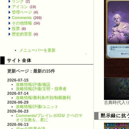
リンク
(2)
アイコン
(19)
管理ページ
(4)
Comments
(269)
その他情報
(34)
投票
(8)
歴史的背景
(4)
メニューバーを更新
↑
サイト全体
更新ページ：最新の15件
2026-07-15
攻略情報/評価/施設
攻略情報/評価/文明・指導者
2026-07-14
攻略情報/勝利条件別/制覇勝利
2026-06-29
古典時代入
攻略情報/評価/ユニット
2026-06-23
黙示録に抗
Comments/プレイレポ/GS/ クペのマ
オリ宗教を、君に
2026-06-13
データ/世界会議