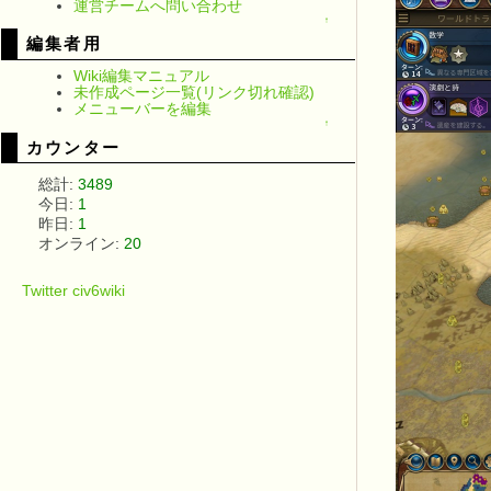
運営チームへ問い合わせ
↑
編集者用
Wiki編集マニュアル
未作成ページ一覧(リンク切れ確認)
メニューバーを編集
↑
カウンター
総計:
3489
今日:
1
昨日:
1
オンライン:
20
Twitter civ6wiki