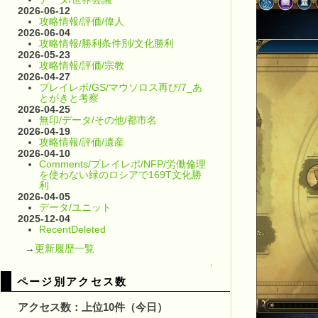
2026-06-12
攻略情報/評価/偉人
2026-06-04
攻略情報/勝利条件別/文化勝利
2026-05-23
攻略情報/評価/宗教
2026-04-27
プレイレポ/GS/マウソロス再び/7_あ
とがきと考察
2026-04-25
無印/データ/その他/都市名
2026-04-19
攻略情報/評価/遺産
2026-04-10
Comments/プレイレポ/NFP/労働倫理
を使わない緑のロシアで169T文化勝
利
2026-04-05
データ/ユニット
2025-12-04
RecentDeleted
→
更新履歴一覧
↑
ページ別アクセス数
アクセス数：上位10件（今日）