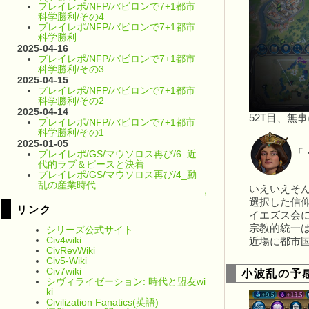
プレイレポ/NFP/バビロンで7+1都市
科学勝利/その4
プレイレポ/NFP/バビロンで7+1都市
科学勝利
2025-04-16
プレイレポ/NFP/バビロンで7+1都市
科学勝利/その3
2025-04-15
プレイレポ/NFP/バビロンで7+1都市
科学勝利/その2
2025-04-14
52T目、無
プレイレポ/NFP/バビロンで7+1都市
科学勝利/その1
2025-01-05
「
プレイレポ/GS/マウソロス再び/6_近
代的ラブ＆ピースと決着
プレイレポ/GS/マウソロス再び/4_動
乱の産業時代
いえいえそ
↑
選択した信
リンク
イエズス会
宗教的統一
シリーズ公式サイト
Civ4wiki
近場に都市
CivRevWiki
Civ5-Wiki
Civ7wiki
小波乱の予
シヴィライゼーション: 時代と盟友wi
ki
Civilization Fanatics(英語)