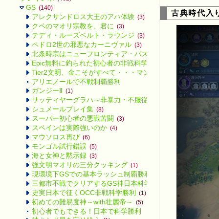
GS
(140)
古典時代入
アレクサンドロス大王のアハ体験
(3)
クペのマオリ宗教を、君に
(3)
テディ・ルーズベルト・ラウンジ
(3)
ペドロ2世の邪悪なカーニヴァル
(3)
北条時宗はニューフロンティア・パスに備えるようです
(3)
Epic無料に釣られた初心者の非戦科学勝利
(2)
Tier2文明、金こそがすべて・・・マンサ
(2)
アリエノールで不戦制覇勝利
ガンジーⅡ
(1)
サッティヤーグラハ～非暴力・不服従～
(3)
シュメールプレイ集
(8)
スーパー初心者の悪戦苦闘
(3)
スペインは実際強いのか
(4)
マウソロス再び
(6)
モンゴル試行錯誤
(5)
海と女神と黙示録
(3)
強文明マオリの三分クッキング
(1)
現環境下GSでの基本ラッシュ制覇勝利
(4)
三都市不戦でクリアするGS神日本科学勝利
(7)
史実日本で征くOCC非戦科学勝利
(1)
初めての難易度神～with壮麗帝～
(5)
初心者でもできる！日本で科学勝利