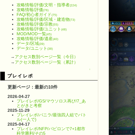
攻略情報/評価/文明・指導者
(224)
攻略情報/評価
(76)
FAQ/初心者ガイド
(75)
攻略情報/評価/区域・建造物
(73)
攻略情報/評価/宗教
(55)
攻略情報/評価/ユニット
(48)
MOD/MOD一覧
(45)
攻略情報/評価/遺産
(40)
データ/区域
(39)
データ/ユニット
(38)
→
アクセス数別ページ一覧（今日）
→
アクセス数別ページ一覧（累計）
↑
プレイレポ
更新ページ：最新の10件
2026-04-27
プレイレポ/GS/マウソロス再び/7_あ
とがきと考察
2025-11-29
プレイレポ/バニラ/最強四人組でバト
ル(一人で)
2025-04-17
プレイレポ/NFP/バビロンで7+1都市
科学勝利/その5