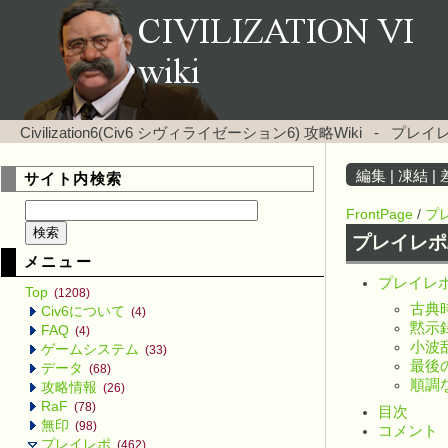
Civilization6(Civ6 シヴィライゼーション6) 攻略Wiki
-
プレイレ
編集
|
凍結
|
サイト内検索
FrontPage
/
プ
プレイレポ
メニュー
プレイレポ
Top
(1208)
古典
Civ6について
(4)
黙示
FAQ
(4)
小波
ゲームシステム
(33)
最後
データ
(68)
順調
攻略情報
(26)
RaF
(78)
目次
無印
(98)
コメント
プレイレポ
(462)