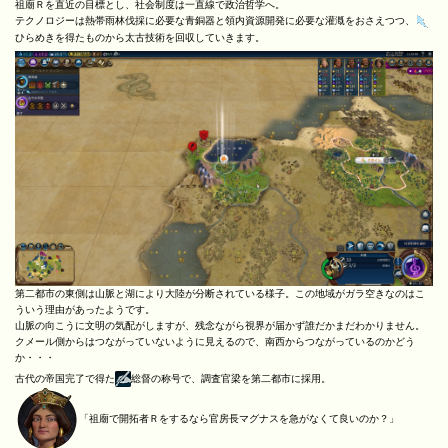
祖廟Ｒを直近の目標とし、社会制度は一直線で政治哲学へ。
テクノロジーは熱帯雨林伐採に必要な青銅器と領内資源開発に必要な灌漑をおさえつつ、
ひらめきを得たものから太古技術を回収していきます。
第二都市の東側は山脈と湖により大陸が分断されている様子。この地域がガラ空きなのはこ
ういう理由があったようです。
山脈の向こうに文明の気配がしますが、残念ながら視界が届かず誰だかまだわかりません。
クメール側からはつながっていないように見えるので、南西からつながっているのかどう
か・・・
古代の帝国完了で得た
総督の称号で、調査官梁を第二都市に採用。
「祖廟で開拓者Ｒをするなら官房長マグナスを急がなくて良いのか？」