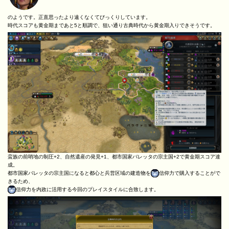
のようです。正直思ったより遠くなくてびっくりしています。
時代スコアも黄金期まであと5と順調で、狙い通り古典時代から黄金期入りできそうです。
蛮族の前哨地の制圧+2、自然遺産の発見+1、都市国家バレッタの宗主国+2で黄金期スコア達
成。
都市国家バレッタの宗主国になると都心と兵営区域の建造物を
信仰力で購入することがで
きるため、
信仰力を内政に活用する今回のプレイスタイルに合致します。