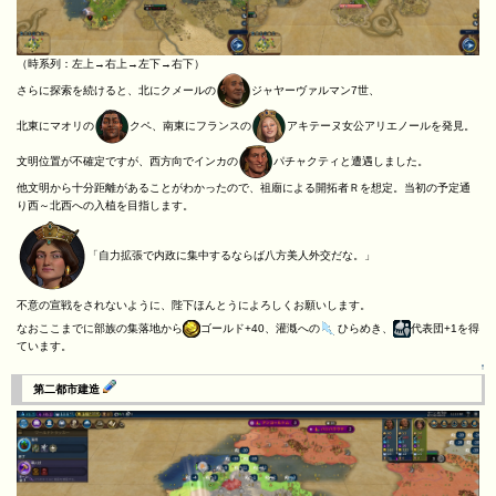
（時系列：左上→右上→左下→右下）
さらに探索を続けると、北にクメールの
ジャヤーヴァルマン7世、
北東にマオリの
クペ、南東にフランスの
アキテーヌ女公アリエノールを発見。
文明位置が不確定ですが、西方向でインカの
パチャクティと遭遇しました。
他文明から十分距離があることがわかったので、祖廟による開拓者Ｒを想定。当初の予定通
り西～北西への入植を目指します。
「自力拡張で内政に集中するならば八方美人外交だな。」
不意の宣戦をされないように、陛下ほんとうによろしくお願いします。
なおここまでに部族の集落地から
ゴールド+40、灌漑への
ひらめき、
代表団+1を得
ています。
↑
第二都市建造