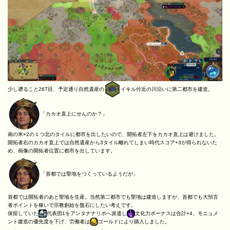
少し遡ること26T目、予定通り自然遺産の
イキル付近の川沿いに第二都市を建造。
「カカオ直上にせんのか？」
南の米×2の１つ北のタイルに都市を出したいので、開拓者左下をカカオ直上は避けました。
開拓者右のカカオ直上では自然遺産から3タイル離れてしまい時代スコア+3が得られないた
め、画像の開拓者位置に都市を出しています。
「首都では聖地をつくっているようだが」
首都では開拓者のあと聖地を生産。当然第二都市でも聖地は建造しますが、首都でも大預言
者ポイントを稼いで宗教創始を盤石にしたい考えです。
保留していた
代表団1をアンタナナリボへ派遣し
文化力ボーナスは合計+4。モニュメ
ント建造の優先度を下げ、労働者は
ゴールドにより購入しました。