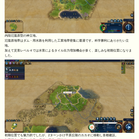
内陸氾濫原型の神立地。
氾濫原地帯はダム・用水路を利用した工業地帯密集に最適です。科学勝利にありがたい立
地。
加えて災害レベル４では水害によるタイル出力増加機会が多く、楽しみな初期位置になりま
した。
初期位置でも魅力的でしたが、2ターンかけ平原丘陵のカカオに移動し首都建設。