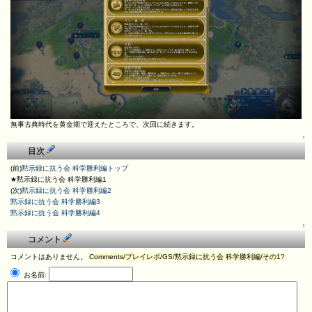
無事古典時代を黄金期で迎えたところで、次回に続きます。
↑
目次
(前)
黙示録に抗う会 科学勝利編トップ
★黙示録に抗う会 科学勝利編1
(次)
黙示録に抗う会 科学勝利編2
黙示録に抗う会 科学勝利編3
黙示録に抗う会 科学勝利編4
↑
コメント
コメントはありません。
Comments/プレイレポ/GS/黙示録に抗う会 科学勝利編/その1
?
お名前: