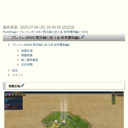
最終更新: 2020-07-06 (月) 18:40:56 (2222d)
FrontPage
/
プレイレポ
/
GS
/
黙示録に抗う会 科学勝利編
/
その1
プレイレポ/GS/ 黙示録に抗う会 科学勝利編1
プレイレポ/GS/ 黙示録に抗う会 科学勝利編1
初期立地
周囲探索
第二都市建造
太古末期
目次
コメント
↑
初期立地