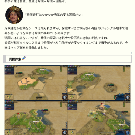
初手研究は畜産。生産は斥候→斥候→開拓者。
「斥候連打はなかなか勇気の要る選択だな」
斥候連打が有効なケースは限られますが、探索すべき方向が多い場合やジャングル地帯で視
界が悪いような場合は斥候の移動力3が光ります。
戦闘力は心許ないですが、斥候の探索力は戦士や投石兵には無い利点ですね。
資源が都市タイルに入るまで時間があり労働者が必要なタイミングまで猶予があるので、今
回はマップ探索を優先しました。
↑
周囲探索