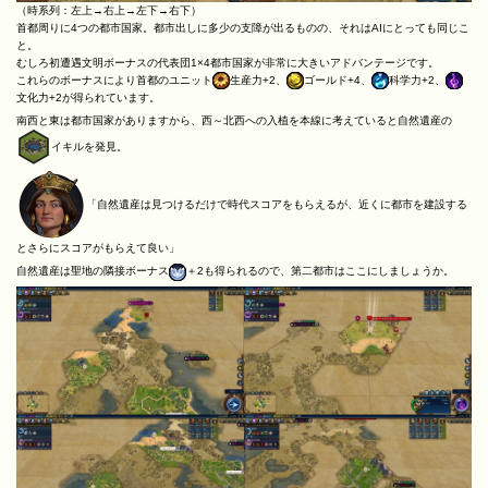
（時系列：左上→右上→左下→右下）
首都周りに4つの都市国家。都市出しに多少の支障が出るものの、それはAIにとっても同じこ
と。
むしろ初遭遇文明ボーナスの代表団1×4都市国家が非常に大きいアドバンテージです。
これらのボーナスにより首都のユニット
生産力+2、
ゴールド+4、
科学力+2、
文化力+2が得られています。
南西と東は都市国家がありますから、西～北西への入植を本線に考えていると自然遺産の
イキルを発見。
「自然遺産は見つけるだけで時代スコアをもらえるが、近くに都市を建設する
とさらにスコアがもらえて良い」
自然遺産は聖地の隣接ボーナス
＋2も得られるので、第二都市はここにしましょうか。