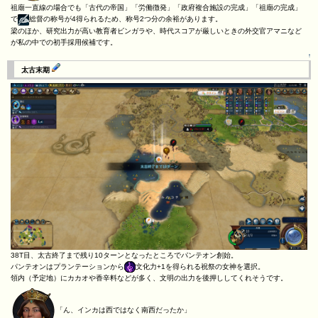
祖廟一直線の場合でも「古代の帝国」「労働徴発」「政府複合施設の完成」「祖廟の完成」
で
総督の称号が4得られるため、称号2つ分の余裕があります。
梁のほか、研究出力が高い教育者ビンガラや、時代スコアが厳しいときの外交官アマニなど
が私の中での初手採用候補です。
↑
太古末期
38T目、太古終了まで残り10ターンとなったところでパンテオン創始。
パンテオンはプランテーションから
文化力+1を得られる祝祭の女神を選択。
領内（予定地）にカカオや香辛料などが多く、文明の出力を後押ししてくれそうです。
「ん、インカは西ではなく南西だったか」