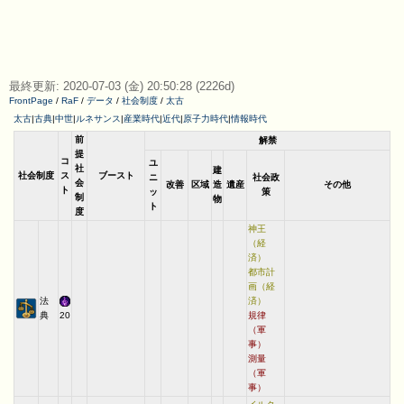
最終更新: 2020-07-03 (金) 20:50:28 (2226d)
FrontPage
/
RaF
/
データ
/
社会制度
/
太古
太古
|
古典
|
中世
|
ルネサンス
|
産業時代
|
近代
|
原子力時代
|
情報時代
前
解禁
提
コ
ユ
社
建
社会制度
ス
ブースト
ニ
社会政
会
改善
区域
造
遺産
その他
ト
ッ
策
制
物
ト
度
神王
（経
済）
都市計
画（経
法
済）
典
20
規律
（軍
事）
測量
（軍
事）