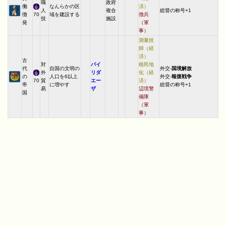
職
政府
働
なんらかの区
済）
人
複合
総督の称号+1
徴
70
域を建設する
徴兵
技
施設
発
（軍
事）
測量技
師（経
済）
古
対
パイ
植民地
代
自国の文明の
外交-
国境解放
外
リダ
化（経
の
人口を6以上
外交-
報復戦争
70
貿
エー
済）
帝
に増やす
総督の称号+1
易
ザ
辺境警
国
備隊
（軍
事）