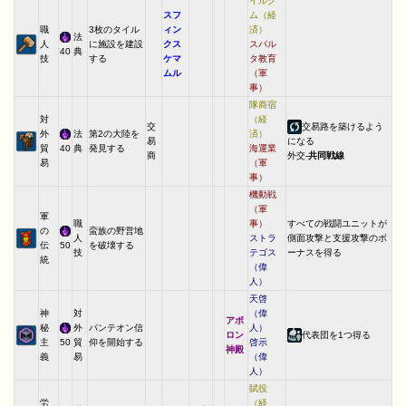
イルク
スフ
ム（経
職
3枚のタイル
ィン
済）
法
人
に施設を建設
クス
スパル
40
典
技
する
ケマ
タ教育
ムル
（軍
事）
隊商宿
対
（経
交
交易路を築けるよう
外
法
第2の大陸を
済）
易
になる
貿
40
典
発見する
海運業
商
外交-
共同戦線
易
（軍
事）
機動戦
（軍
軍
職
事）
すべての戦闘ユニットが
の
蛮族の野営地
人
ストラ
側面攻撃と支援攻撃のボ
伝
50
を破壊する
技
テゴス
ーナスを得る
統
（偉
人）
天啓
神
対
（偉
アポ
秘
外
パンテオン信
人）
ロン
代表団を1つ得る
主
50
貿
仰を開始する
啓示
神殿
義
易
（偉
人）
賦役
労
（経