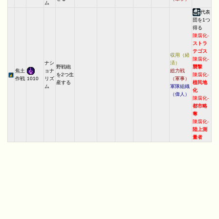
ム
代表
団を1つ
得る
陳腐化-
ストラ
テゴス
収用（経
陳腐化-
ナシ
済）
野戦砲
襲撃
焦土
ョナ
総力戦
を2つ生
陳腐化-
作戦
リズ
（軍事）
1010
産する
植民地
ム
軍隊組織
化
（偉人）
陳腐化-
都市略
奪
陳腐化-
陸上測
量者