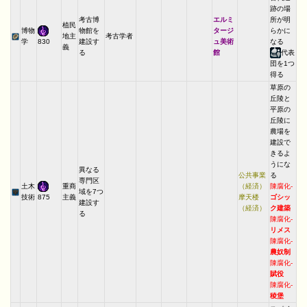
跡の場
考古博
エルミ
所が明
植民
博物
物館を
タージ
らかに
地主
考古学者
学
建設す
ュ美術
なる
830
義
る
館
代表
団を1つ
得る
草原の
丘陵と
平原の
丘陵に
農場を
建設で
きるよ
うにな
異なる
公共事業
る
専門区
土木
重商
（経済）
陳腐化-
域を7つ
技術
主義
摩天楼
ゴシッ
875
建設す
（経済）
ク建築
る
陳腐化-
リメス
陳腐化-
農奴制
陳腐化-
賦役
陳腐化-
稜堡