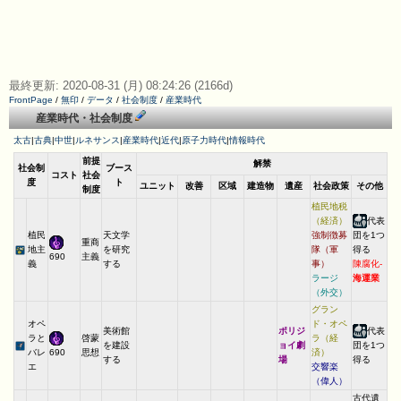
最終更新: 2020-08-31 (月) 08:24:26 (2166d)
FrontPage
/
無印
/
データ
/
社会制度
/
産業時代
産業時代・社会制度
太古
|
古典
|
中世
|
ルネサンス
|
産業時代
|
近代
|
原子力時代
|
情報時代
前提
解禁
社会制
ブース
コスト
社会
度
ト
ユニット
改善
区域
建造物
遺産
社会政策
その他
制度
植民地税
（経済）
代表
植民
天文学
強制徴募
団を1つ
重商
地主
を研究
隊（軍
得る
主義
690
義
する
事）
陳腐化-
ラージ
海運業
（外交）
グラン
オペ
ド・オペ
美術館
ポリジ
代表
ラと
啓蒙
ラ（経
を建設
ョイ劇
団を1つ
バレ
思想
済）
690
する
場
得る
エ
交響楽
（偉人）
古代遺