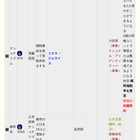
スパイ
を1人増
やすこ
とがで
きるよ
うにな
る
2個の同
大陸軍
種ユニ
開戦事
（軍事）
ットで
ナシ
由を使
ナショナ
軍団ま
ョナ
啓蒙
ミナス・
って宣
ル・アイ
たは艦
リズ
思想
ジェライ
875
戦布告
デンティ
隊を編
ム
ス
をする
ティー
成でき
（軍事）
るよう
になる
外交-
植
民地戦
争を宣
言
陳腐化-
封建契
約
土木
都市の
公共交通
技術
人口を
機関（経
都市
ナシ
15人に
近郊部
済）
化
ョナ
1010
増加さ
軍事研究
リズ
せる
（軍事）