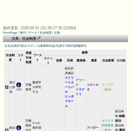
最終更新: 2020-08-31 (月) 08:27:35 (2168d)
FrontPage
/
無印
/
データ
/
社会制度
/
古典
古典・社会制度
太古
|
古典
|
中世
|
ルネサンス
|
産業時代
|
近代
|
原子力時代
|
情報時代
解禁
前提
社会制
コス
ブース
社会
ユニッ
度
ト
ト
改善
区域
建造物
遺産
社会政策
その他
制度
ト
総合娯
楽施設
ストリ
アリー
遊び
建築学
ートカ
労働
ナ
コロッセ
インスラ
と娯
を研究
ーニバ
徴発
トラク
オ
（経済）
110
楽
する
ル
トリ
ヒッポ
ドロー
ム
政治体
制-
独裁
労働
カリスマ
政治
3つの
徴発
的指導者
政治体
政治
都市国
アパダー
古代
（外交）
制-
寡頭