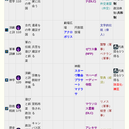
哲学
家に出
ナ(DLC)
110
の帝
外交連盟
制
会う
国
（外交）
政治体
制-
共和
制
劇場広
古代
遺産を
文学的伝
演劇
場
円形競
の帝
建設す
統（偉
と詩
アクロ
技場
110
国
る
人）
ポリス
軍の
襲撃（軍
伝統
兵営を
代表
軍事
ゼウス像
事）
遊び
建設す
団を1つ
訓練
(NFP)
ベテラン
120
と娯
る
得る
（軍事）
楽
神殿
スター
代表
演劇
宗教を
ヴ教会
マハーボ
団を1つ
と詩
聖典（経
神学
創始す
プラサ
ーディー
得る
神秘
済）
120
る
ート
寺院
陳腐化-
主義
マドラ
神王
サ
遊び
リメス
と娯
宣戦布
マウソロ
防衛
（軍事）
楽
告され
ス霊廟
戦術
稜堡（軍
175
政治
る
(DLC)
事）
哲学
キャン
政治
歴史
パス区
アレキサ