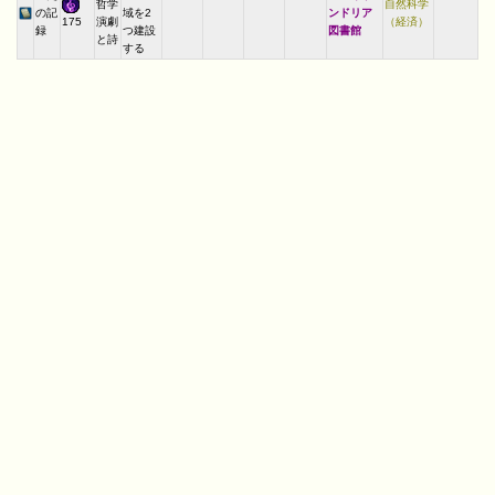
哲学
自然科学
の記
域を2
ンドリア
演劇
（経済）
175
録
つ建設
図書館
と詩
する