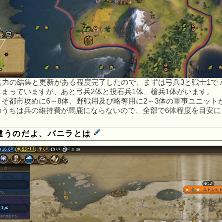
兵力の結集と更新がある程度完了したので、まずは弓兵3と戦士1で
まっていますが、あと弓兵2体と投石兵1体、槍兵1体がいます。
そ都市攻めに6～8体、野戦用及び略奪用に2～3体の軍事ユニット
のうちは兵の維持費が馬鹿にならないので、全部で6体程度を目安に
違うのだよ、バニラとは