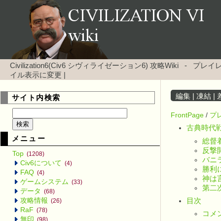
Civilization6(Civ6 シヴィライゼーション6) 攻略Wiki
-
プレイレ
イル表示に変更
|
編集
|
凍結
|
サイト内検索
FrontPage
/
プ
古典時代
メニュー
総督
反撃
Top
(1208)
バニ
Civ6について
(4)
勝利
FAQ
(4)
神は
ゲームシステム
(33)
第二
データ
(68)
攻略情報
目次
(26)
RaF
(78)
コメ
無印
(98)