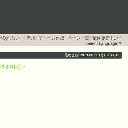
生き残れない
|
新規
|
子ページ作成
|
ページ一覧
|
最終更新
|
モバ
Select Language
▼
最終更新: 2019-08-26 (月) 01:44:10
ば生き残れない