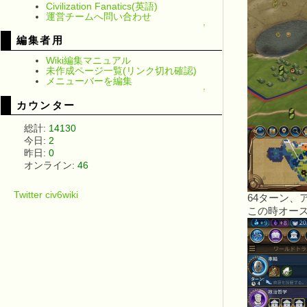
Civilization Fanatics(英語)
運営チームへ問い合わせ
↑
編集者用
Wiki編集マニュアル
未作成ページ一覧(リンク切れ確認)
メニューバーを編集
↑
カウンター
総計:
14130
今日:
2
昨日:
0
オンライン:
46
Twitter civ6wiki
64ターン
この時オー