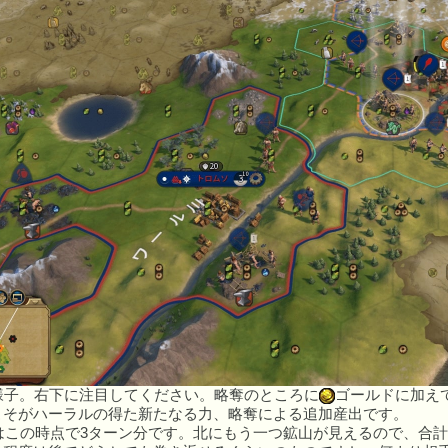
様子。右下に注目してください。略奪のところに
ゴールドに加え
こそがハーラルの得た新たなる力、略奪による追加産出です。
はこの時点で3ターン分です。北にもう一つ鉱山が見えるので、合計