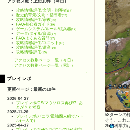
アクセス数：上位10件（今日）
攻略情報/評価/文明・指導者
(64)
歴史的背景/文明・指導者
(57)
攻略情報/評価/宗教
(30)
FAQ/初心者ガイド
(29)
ゲームシステム/ルール/核兵器
(17)
データ/タイル/資源
(17)
FAQ/よくある質問
(17)
攻略情報/評価/ユニット
(16)
攻略情報/評価/遺産
(16)
攻略情報/評価
(15)
→
アクセス数別ページ一覧（今日）
→
アクセス数別ページ一覧（累計）
↑
プレイレポ
更新ページ：最新の10件
2026-04-27
プレイレポ/GS/マウソロス再び/7_あ
とがきと考察
2025-11-29
58ターンの
プレイレポ/バニラ/最強四人組でバト
そう、これ
ル(一人で)
2025-04-17
25
科学力
プレイレポ/NFP/バビロンで7+1都市