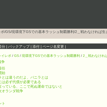
ポ/GS/現環境下GSでの基本ラッシュ制覇勝利/2＿戦わなければ
差分
|
バックアップ
|
添付
|
ページ名変更
|
レイレポ
/
GS
/
現環境下GSでの基本ラッシュ制覇勝利
/
2＿戦わなけれ
戦争
着任
開始
ラとは違うのだよ、バニラとは
には必ず代償が必要である
言っている、ここで死ぬ運命ではないと
次オランダ戦争
ント