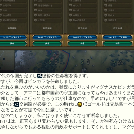
)
古代の帝国が完了し
総督の任命権を得ます。
ですが、今回はピンガラを任命しました。
にだれを選ぶのがいいのかは、状況によりますがマグナスかピンガ
論外として、アマニは都市国家の宗主国になっても今はあまりうま
占領した都市に行ってもらうのが仕事なので、早めにほしいですが
国からの
交易路が必要で、この時代に
+3ゴールドは交易路一
くなることが前提で今回は厳しいです。
きなのでしょうが、私にはうまく使いこなせず断念しました。
働力+1は、正直あまり変わらない気もします。そこが生死を分ける
戦争しながらでもある程度の内政をサポートしてくれますし、マグ