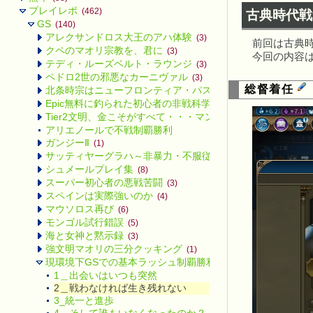
プレイレポ
(462)
古典時代
GS
(140)
アレクサンドロス大王のアハ体験
(3)
前回は古典
クペのマオリ宗教を、君に
(3)
今回の内容
テディ・ルーズベルト・ラウンジ
(3)
ペドロ2世の邪悪なカーニヴァル
(3)
総督着任
北条時宗はニューフロンティア・パスに備えるようです
(3)
Epic無料に釣られた初心者の非戦科学勝利
(2)
Tier2文明、金こそがすべて・・・マンサ
(2)
アリエノールで不戦制覇勝利
ガンジーⅡ
(1)
サッティヤーグラハ～非暴力・不服従～
(3)
シュメールプレイ集
(8)
スーパー初心者の悪戦苦闘
(3)
スペインは実際強いのか
(4)
マウソロス再び
(6)
モンゴル試行錯誤
(5)
海と女神と黙示録
(3)
強文明マオリの三分クッキング
(1)
現環境下GSでの基本ラッシュ制覇勝利
(4)
1＿出会いはいつも突然
2＿戦わなければ生き残れない
3_統一と進歩