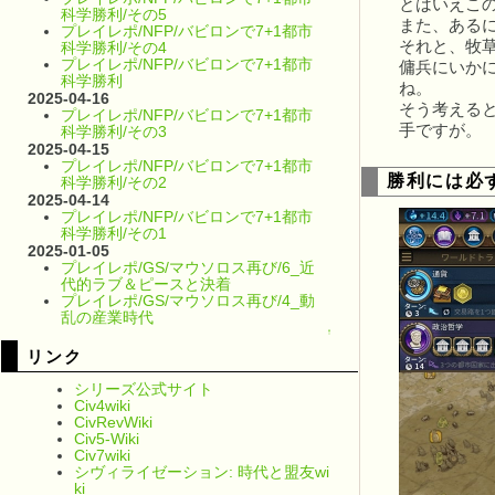
とはいえこ
科学勝利/その5
また、ある
プレイレポ/NFP/バビロンで7+1都市
それと、牧
科学勝利/その4
プレイレポ/NFP/バビロンで7+1都市
傭兵にいか
科学勝利
ね。
2025-04-16
そう考える
プレイレポ/NFP/バビロンで7+1都市
手ですが。
科学勝利/その3
2025-04-15
プレイレポ/NFP/バビロンで7+1都市
勝利には必
科学勝利/その2
2025-04-14
プレイレポ/NFP/バビロンで7+1都市
科学勝利/その1
2025-01-05
プレイレポ/GS/マウソロス再び/6_近
代的ラブ＆ピースと決着
プレイレポ/GS/マウソロス再び/4_動
乱の産業時代
↑
リンク
シリーズ公式サイト
Civ4wiki
CivRevWiki
Civ5-Wiki
Civ7wiki
シヴィライゼーション: 時代と盟友wi
ki