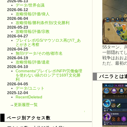
2026-06-13
データ/世界会議
2026-06-12
攻略情報/評価/偉人
2026-06-04
攻略情報/勝利条件別/文化勝利
2026-05-23
攻略情報/評価/宗教
2026-04-27
プレイレポ/GS/マウソロス再び/7_あ
とがきと考察
55ターン、
2026-04-25
一部隠れてし
無印/データ/その他/都市名
2026-04-19
戦争はおおよ
攻略情報/評価/遺産
ただ、最初
2026-04-10
Comments/プレイレポ/NFP/労働倫理
を使わない緑のロシアで169T文化勝
バニラとは
利
2026-04-05
データ/ユニット
2025-12-04
RecentDeleted
→
更新履歴一覧
↑
ページ別アクセス数