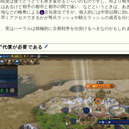
の程度は後でどうとでも巻き返せるぐらいのものですし、何より相
にはあるけど相手の都市と都市の間で遠い、などというときは、あ
草地などの略奪による
文化産出ですが、個人的には中世以降に効
に早くアクセスできるかが弩兵ラッシュや騎士ラッシュの成否を分
と、実はハーラルは積極的に古典戦争を仕掛けるべきなのかもしれ
ず代償が必要である