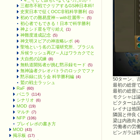
4＿そして誰もいなくなったのか？
三都市不戦でクリアするGS神日本科学勝利
(7)
史実日本で征くOCC非戦科学勝利
(1)
初めての難易度神～with壮麗帝～
(5)
初心者でもできる！日本で科学勝利
神よシド星を守り給え
(1)
神難度達成記念
(5)
神文明ヌビアの神攻略レポ
(4)
聖地という名の工場研究所、ブラジル
(2)
斥候ラッシュ再び～人はワラカクでどこまで行けるのか～
(4
大自然の試練
(8)
無軌道開拓者が挑む黙示録モード
(5)
無神論者クレオパトラのロックでファラオな芸術革命
(4)
黙示録に抗う会 科学勝利編
(4)
50ターン、
鷲の戦士ラッシュ
最初の総督
RaF
(60)
最初の総督
バニラ
(114)
モクシャは
シナリオ
(6)
ビクターは
MOD
(19)
レイナは他
マルチ
(7)
隣国と仲良
NFP
(106)
梁は内政向
プレイレポの書き方
労働者の労
MOD
(43)
ピンガラは
掲示板
(17)