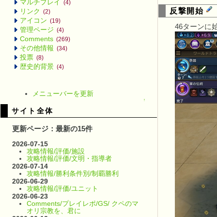
マルチプレイ
(4)
反撃開始
リンク
(2)
アイコン
(19)
46ターン
管理ページ
(4)
Comments
(269)
その他情報
(34)
投票
(8)
歴史的背景
(4)
メニューバーを更新
↑
サイト全体
更新ページ：最新の15件
2026-07-15
攻略情報/評価/施設
攻略情報/評価/文明・指導者
2026-07-14
攻略情報/勝利条件別/制覇勝利
2026-06-29
攻略情報/評価/ユニット
2026-06-23
Comments/プレイレポ/GS/ クペのマ
オリ宗教を、君に