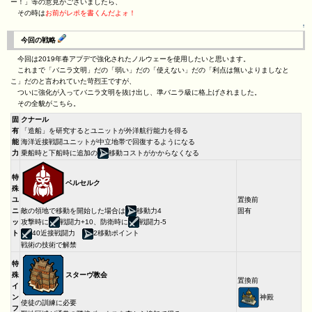
ー！」等の意見がございましたら、
その時は
お前がレポを書くんだよォ！
↑
今回の戦略
今回は2019年春アプデで強化されたノルウェーを使用したいと思います。
これまで「バニラ文明」だの「弱い」だの「使えない」だの「利点は無いよりましなと
こ」だのと言われていた苛烈王ですが、
ついに強化が入ってバニラ文明を抜け出し、準バニラ級に格上げされました。
その全貌がこちら。
固
クナール
有
「造船」を研究するとユニットが外洋航行能力を得る
能
海洋近接戦闘ユニットが中立地帯で回復するようになる
力
乗船時と下船時に追加の
移動コストがかからなくなる
特
ベルセルク
殊
ユ
置換前
ニ
敵の領地で移動を開始した場合は
移動力4
固有
ッ
攻撃時に
戦闘力+10、防衛時に
戦闘力-5
ト
40近接戦闘力
2移動ポイント
戦術の技術で解禁
特
スターヴ教会
殊
置換前
イ
神殿
ン
使徒の訓練に必要
フ