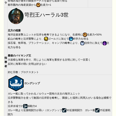
聖地区域が通常の隣接ボーナスを森から追加で得る
ラ
都市圏内の海産資源から
生産力+1
苛烈王ハーラル3世
北方の稲妻
海洋近接攻撃ユニットが沿岸を略奪できるようになり、生産時に
生産力+50%
鉱山の略奪と沿岸襲撃により、
ゴールドに加えて
科学力を得る
採石場、牧草地、プランテーション、キャンプの略奪により、
信仰力に加えて
文
化力を得る
最後のバイキング王
指
大規模な海軍を作り、同じように海軍を重視する文明に対して一目置く
導
反対に海軍の弱い文明は好まない
者
好む宗教：プロテスタント
ロングシップ
ガレー船に取ってかわるノルウェー固有の太古の海洋ユニット
沿岸襲撃能力を使って敵国の沿岸部を略奪し、隣接した場所に民間人がいる場合は捕獲で
きる
沿岸水域での
移動力4
ガレー戦より近接戦闘力が高い（ロングシップ
30近接戦闘力 ガレー船
25近接戦
闘力