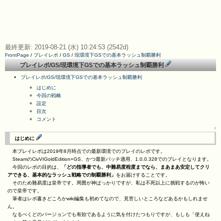
最終更新: 2019-08-21 (水) 10:24:53 (2542d)
FrontPage
/
プレイレポ
/
GS
/
現環境下GSでの基本ラッシュ制覇勝利
プレイレポ/GS/現環境下GSでの基本ラッシュ制覇勝利
プレイレポ/GS/現環境下GSでの基本ラッシュ制覇勝利
はじめに
今回の戦略
設定
目次
コメント
↑
はじめに
本プレイレポは2019年8月時点での最新環境でのプレイのレポです。
SteamのCivVIGoldEdition+GS、かつ最新パッチ適用、1.0.0.328でのプレイとなります。
今回のレポの目的は、
「どの指導者でも、中難易度程度までなら、まあまあ安定してクリ
アできる、基本的なラッシュ戦略での制覇勝利」
をお届けすることです。
そのため難易度は皇帝です。周囲が神ばっかりですが、私は不死以上に挑戦するのが怖い
ので皇帝です。
筆者はレポ書きどころかwiki編集も初めてなので、見苦しいところなどあるかもしれませ
ん。
なるべくどのバージョンでも有効であるように気を付けたつもりですが、もしも「使えね