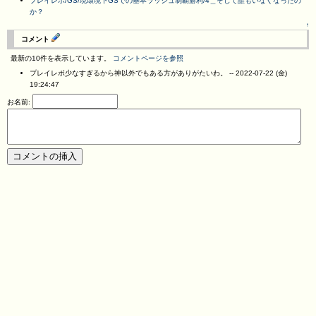
プレイレポ/GS/現環境下GSでの基本ラッシュ制覇勝利/4＿そして誰もいなくなったの
か？
↑
コメント
最新の10件を表示しています。
コメントページを参照
プレイレポ少なすぎるから神以外でもある方がありがたいわ。 --
2022-07-22 (金)
19:24:47
お名前: