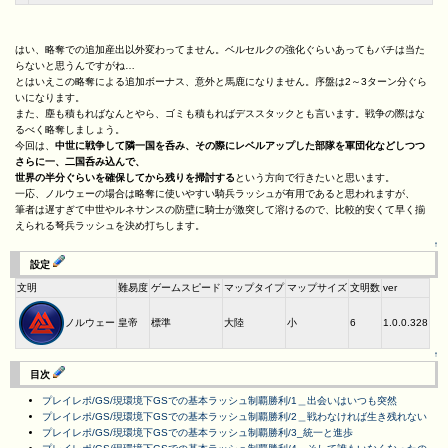
はい、略奪での追加産出以外変わってません。ベルセルクの強化ぐらいあってもバチは当た
らないと思うんですがね…
とはいえこの略奪による追加ボーナス、意外と馬鹿になりません。序盤は2～3ターン分ぐら
いになります。
また、塵も積もればなんとやら、ゴミも積もればデススタックとも言います。戦争の際はな
るべく略奪しましょう。
今回は、
中世に戦争して隣一国を呑み、その際にレベルアップした部隊を軍団化などしつつ
さらに一、二国呑み込んで、
世界の半分ぐらいを確保してから残りを掃討する
という方向で行きたいと思います。
一応、ノルウェーの場合は略奪に使いやすい騎兵ラッシュが有用であると思われますが、
筆者は遅すぎて中世やルネサンスの防壁に騎士が激突して溶けるので、比較的安くて早く揃
えられる弩兵ラッシュを決め打ちします。
↑
設定
文明
難易度
ゲームスピード
マップタイプ
マップサイズ
文明数
ver
ノルウェー
皇帝
標準
大陸
小
6
1.0.0.328
↑
目次
プレイレポ/GS/現環境下GSでの基本ラッシュ制覇勝利/1＿出会いはいつも突然
プレイレポ/GS/現環境下GSでの基本ラッシュ制覇勝利/2＿戦わなければ生き残れない
プレイレポ/GS/現環境下GSでの基本ラッシュ制覇勝利/3_統一と進歩