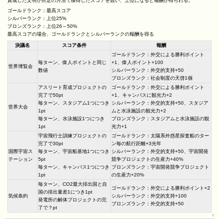
賛成した文明が所定の方法で獲得したスコアを競い、上位になると報酬が得られる。
ゴールドランク：最高スコア
シルバーランク：上位25%
ブロンズランク：上位26～50%
最高スコアの場合、ゴールドランクとシルバーランクの報酬を得る
決議名
スコア条件
報酬
ゴールドランク：外交による勝利ポイント
毎ターン、偉人ポイントと同じ
+1、偉人ポイント+100
世界博覧会
数値
シルバーランク：外交的支持+50
ブロンズランク：社会制度の天啓1個
アスリート育成プロジェクトの
ゴールドランク：外交による勝利ポイント
完了で50pt
+1、キャンパスに観光力+2
毎ターン、スタジアム1つにつき
シルバーランク：外交的支持+50、スタジア
世界大会
1pt
ムと水泳施設の観光力+2
毎ターン、水泳施設1つにつき
ブロンズランク：スタジアムと水泳施設の観
1pt
光力+1
宇宙飛行士訓練プロジェクトの
ゴールドランク：太陽系外惑星探査船のター
完了で30pt
ン毎の航行距離+3光年
国際宇宙ス
毎ターン、宇宙船基地1つにつき
シルバーランク：外交的支持+50、宇宙開発
テーション
5pt
競争プロジェクトの生産力+40%
毎ターン、キャンパス1つにつき
ブロンズランク：宇宙開発競争プロジェクト
1pt
の生産力+20%
毎ターン、CO2最大排出国と自
ゴールドランク：外交による勝利ポイント+2
国の排出量差1につき1pt
気候条約
シルバーランク：外交的支持+100
発電所の解体プロジェクトの完
ブロンズランク：外交的支持+50
了で？pt
↑