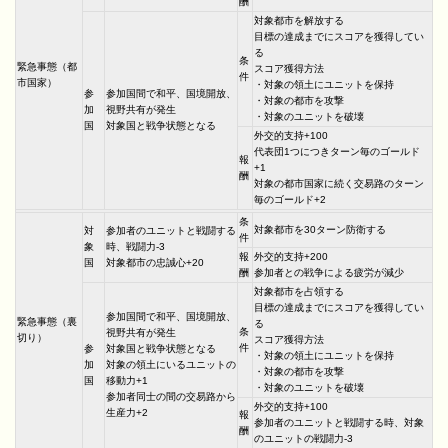
酬
対象都市を解放する
目標の達成までにスコアを獲得してい
る
条
緊急事態（都
スコア獲得方法
件
市国家）
・対象の領土にユニットを保持
参
参加国間で和平、国境開放、
・対象の都市を攻撃
加
視野共有が発生
・対象のユニットを破壊
国
対象国と戦争状態となる
外交的支持+100
代表団1つにつきターン毎のゴールド
報
+1
酬
対象の都市国家に続く交易路のターン
毎のゴールド+2
条
対象都市を30ターン防衛する
対
参加者のユニットと戦闘する
件
象
時、戦闘力-3
報
外交的支持+200
国
対象都市の忠誠心+20
酬
参加者との戦争による疲労が減少
対象都市を占領する
目標の達成までにスコアを獲得してい
参加国間で和平、国境開放、
緊急事態（裏
る
条
視野共有が発生
切り）
スコア獲得方法
件
参
対象国と戦争状態となる
・対象の領土にユニットを保持
加
対象の領土にいるユニットの
・対象の都市を攻撃
国
移動力+1
・対象のユニットを破壊
参加者同士の間の交易路から
外交的支持+100
生産力+2
報
参加者のユニットと戦闘する時、対象
酬
のユニットの戦闘力-3