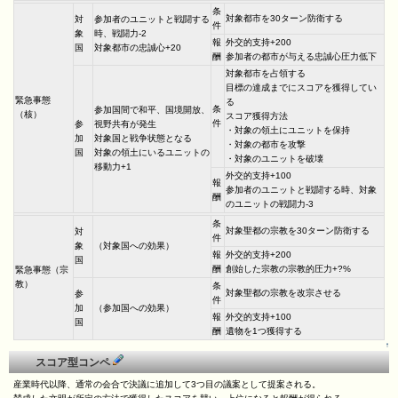
条
対象都市を30ターン防衛する
対
参加者のユニットと戦闘する
件
象
時、戦闘力-2
報
外交的支持+200
国
対象都市の忠誠心+20
酬
参加者の都市が与える忠誠心圧力低下
対象都市を占領する
目標の達成までにスコアを獲得してい
緊急事態
る
条
参加国間で和平、国境開放、
（核）
スコア獲得方法
件
参
視野共有が発生
・対象の領土にユニットを保持
加
対象国と戦争状態となる
・対象の都市を攻撃
国
対象の領土にいるユニットの
・対象のユニットを破壊
移動力+1
外交的支持+100
報
参加者のユニットと戦闘する時、対象
酬
のユニットの戦闘力-3
条
対象聖都の宗教を30ターン防衛する
対
件
象
（対象国への効果）
報
外交的支持+200
国
酬
創始した宗教の宗教的圧力+?%
緊急事態（宗
教）
条
対象聖都の宗教を改宗させる
参
件
加
（参加国への効果）
報
外交的支持+100
国
酬
遺物を1つ獲得する
↑
スコア型コンペ
産業時代以降、通常の会合で決議に追加して3つ目の議案として提案される。