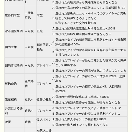
し
B
選ばれた高級資源から快適性を得られなくなる
A
選ばれた宗教の全ての宗教ユニットの宗教戦闘力+10
～産業
選ばれた宗教のユニットをすべてのプレイヤーが異教
世界的宗教
宗教
時代
B
徒として糾弾できるようになる
糾弾することで外交的支持+25
A
選ばれた区域の建造物に対する生産力+100%
都市開発条約
～近代
区域
B
選ばれた区域で建造物が生産できなくなる
選ばれたタイプの都市国家に交易路を伸ばすと都市国
A
家の産出量+100%
都市国家の
国の主権
～近代
種類
選ばれたタイプの都市国家から固有の宗主国ボーナス
B
を得られなくなる
選ばれたプレイヤーが新たに建設した区域が文化爆弾
A
として機能する
国境管理条約
～近代
プレイヤー
B
選ばれたプレイヤーの国境が文化力で拡大しなくなる
選ばれたプレイヤーの都市の人口増加率+20%、忠誠
A
心-5
産業時
移民条約
プレイヤー
代～
選ばれたプレイヤーの都市の忠誠心+5、人口増加
B
率-20%
A
選ばれた種類の傑作による観光力+100%
遺産機構
近代～
傑作の種類
B
選ばれた種類の傑作から観光力が得られなくなる
A
選ばれたプレイヤーに外交による勝利ポイント+2
外交による勝
近代～
プレイヤー
利
B
選ばれたプレイヤーの外交による勝利ポイント-1
A
選ばれた偉人ポイントの獲得数+100%
偉人ポイン
後援
近代～
ト
B
選ばれた偉人ポイントを得られなくなる
石炭火力発