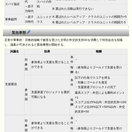
代
スパイの作
スパイ協定
～原子
戦
B
選ばれた活動は実行できない
力時代
A
選ばれたレベルアップ・クラスのユニットの戦闘力+5
～原子
ユニットク
軍事顧問
力時代
ラス
B
選ばれたレベルアップ・クラスのユニットの戦闘力-5
↑
緊急事態
災害や軍事的・宗教的侵略で被害を受けた文明が外交的支持30を消費して特別会合を招集
し、議案が可決されると緊急事態が開始する。
決議名
効果
報酬
条
－
対
件
参加者より支援を受けること
象
ができる
報
（参加国よりゴールドで支援を受け
国
酬
る）
以下の行為でスコアを得る
条
・対象にゴールドを進呈
支援要請
件
・支援派遣プロジェクトの完了
参
支援派遣プロジェクトを選択
最高スコア：外交による勝利ポイント
加
可能になる
+1
国
報
スコア上位25%以内：外交的支持+100
酬
スコア上位26%以下∧50%以内：外交
的支持+50
条
－
対
件
参加者より支援を受けること
象
ができる
報
（参加国よりゴールドで支援を受け
国