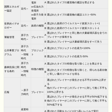
A
選ばれたタイプの建造物の建設を禁止する
電所
国際エネルギ
or石油火力
近代～
ー協定
発電所
or原子力発
B
選ばれたタイプの建造物の建設コストｰ50%
電所
A
選ばれた政府のワイルドカード政策スロット+1
世界的イデオ
近代～
政府の種類
ロギー
B
選ばれた政府のワイルドカード政策スロット-1
選ばれたプレイヤーと同じ数の大量破壊兵器を全ての
A
原子力
プレイヤーが保有する
軍備管理
プレイヤー
時代～
B
選ばれたプレイヤーは大量破壊兵器をすべて失う
原子力
A
選ばれたプロジェクトの生産力+100%
公共事業プロ
時代
プロジェク
グラム
～情報
ト
B
選ばれたプロジェクトの生産力-50%
時代
原子力
A
選ばれたタイプの特徴を取り除くことを禁止する
森林伐採に関
時代
特徴の種類
選ばれたタイプの特徴を取り除くと、得られる産出物
する条約
～情報
B
と等しい量のゴールドを得る
時代
選ばれたプレイヤーが発生させる不平が100%上昇す
る
A
他のプレイヤーがこのプレイヤーに対して抱く不平も
～原子
100%上昇する
広報
プレイヤー
力時代
選ばれたプレイヤーが発生させる不平が50%低下する
B
他のプレイヤーがこのプレイヤーに対して抱く不平も
50%低下する
産業時
A
選ばれた活動をスパイが2つ高いレベルで実行