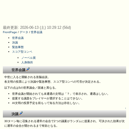
最終更新: 2026-06-13 (土) 10:29:12 (56d)
FrontPage
/
データ
/
世界会議
世界会議
決議
緊急事態
スコア型コンペ
ノーベル賞
人身御供
世界会議
中世に入ると開催される首脳会談。
各文明の投票により決議や緊急事態、スコア型コンペの可否が決定される。
以下の点は5の世界議会／国連と異なる。
世界会議が開始されても未遭遇の文明は「？」で表示され、遭遇はしない。
提案する議題をプレイヤーが選択することはできない。
AI文明の投票予定を前もって知る方法は存在しない。
↑
決議
30ターン毎に召集される通常の会合で2つの議案がランダムに提案され、可決された効果が次
に通常の会合が開かれるまで有効となる。