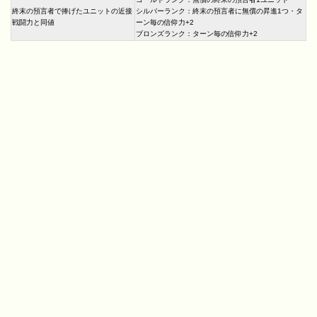
終末の預言者で捧げたユニットの近接
シルバーランク：終末の預言者に無償の昇進1つ・タ
戦闘力と同値
ーン毎の信仰力+2
ブロンズランク：ターン毎の信仰力+2