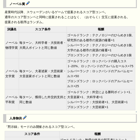
ノーベル賞
産業時代以降、スウェーデンがいるゲームで提案されるスコア型コンペ。
通常のスコア型コンペと同時に提案されることはなく、（おそらく）交互に提案される。
提案される順序はランダム。
決議名
スコア条件
報酬
ゴールドランク：テクノロジーのひらめき1個、
研究所のある都市の資源の備蓄+1
ノーベル
毎ターン、大科学者・大技術者・
シルバーランク：テクノロジーのひらめき1個、
物理学賞
大商人ポイントと同じ数値
大学のある都市の資源の備蓄+1
ブロンズランク：テクノロジーのひらめき1個
ゴールドランク：ロックバンドの購入コス
ト-20%、ロックバンドのアルバムセールス+75
ノーベル
毎ターン、大著述家・大芸術家・
シルバーランク：ロックバンドのアルバムセー
文学賞
大音楽家ポイントと同じ数値
ルス+50
ブロンズランク：ロックバンドのアルバムセー
ルス+25
ゴールドランク：外交による勝利ポイント+1、
ノーベル
毎ターン、獲得した外交的支持と
大音楽家+1、大科学者+1
平和賞
同じ数値
シルバーランク：大技術者+1、大芸術家+1
ブロンズランク：大芸術家+1
↑
人身御供
「黙示録」モードのみ開催されるスコア型コンペ。
スコア条件
報酬
ゴールドランク：無償の終末の預言者1ユニット