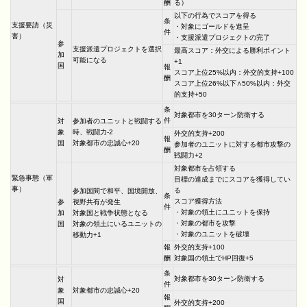
酬
る）
以下の行為でスコアを得る
条
支援要請（災
・対象にゴールドを進呈
件
害）
・支援派遣プロジェクトの完了
参
支援派遣プロジェクトを選択
最高スコア：外交による勝利ポイント
加
可能になる
+1
国
報
スコア上位25%以内：外交的支持+100
酬
スコア上位26%以下∧50%以内：外交
的支持+50
条
対象都市を30ターン防衛する
件
対
参加者のユニットと戦闘する
象
時、戦闘力-2
外交的支持+200
報
国
対象都市の忠誠心+20
参加者のユニットに対する都市攻撃の
酬
戦闘力+2
対象都市を占領する
緊急事態（軍
目標の達成までにスコアを獲得してい
事）
る
参加国間で和平、国境開放、
条
スコア獲得方法
参
視野共有が発生
件
・対象の領土にユニットを保持
加
対象国と戦争状態となる
・対象の都市を攻撃
国
対象の領土にいるユニットの
・対象のユニットを破壊
移動力+1
報
外交的支持+100
酬
対象国の領土でHP回復+5
条
対象都市を30ターン防衛する
対
件
象
対象都市の忠誠心+20
報
国
外交的支持+200