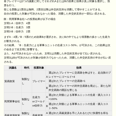
各プレイヤーは2つの議案に対してそれぞれAまたはBの効果と効果が及ぶ対象を選択し、投
票を行う。
投じる票数は1票目は無料、2票目以降は外交的支持を消費して増やすことができる。
自分の投票した対象が可決されなかった場合、消費した外交的支持が一部払い戻される。
例：民間軍事会社への投票結果が以下の場合
文明1-A：信仰力 4票
文明2-B：生産力 3票
文明3-B：信仰力 2票
まずA：4票／B：5票のため効果Bが選択され、次にBの中でもより得票数の多かった生産力
が優先される。
その結果、「B：生産力による軍事ユニットの生産コスト-50%」が可決され、この効果は次
の会合まで全文明に影響する。
また、Aが可決されなかったため、文明1は消費した外交的支持が全て払い戻される。
文明3はBが可決されたが対象が信仰力でなかったため、消費した外交的支持の半分が払い戻
される。
決議名
時代
投票対象
効果
選ばれたプレイヤーに交易路を伸ばすと、起点側のプ
A
レイヤーにゴールド+4
制限な
選ばれたプレイヤーの交易路+1
貿易政策
プレイヤー
し
選ばれたプレイヤーの対外交易路を廃止し、新たな対
B
外交易路の開設を禁じる
選ばれた対価による軍事ユニットの生産・購入コスト
A
生産力
+100%
制限な
民間軍事会社
orゴールド
し
選ばれた対価による軍事ユニットの生産・購入コス
or信仰力
B
ト-50%
A
選ばれた高級資源を手に入れるたびに快適性を得る
制限な
高級資源政策
高級資源