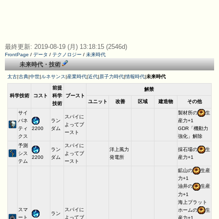
最終更新: 2019-08-19 (月) 13:18:15 (2546d)
FrontPage
/
データ
/
テクノロジー
/
未来時代
未来時代・技術
太古
|
古典
|
中世
|
ルネサンス
|
産業時代
|
近代
|
原子力時代
|
情報時代
|
未来時代
前提
解禁
科学技術
コスト
科学
ブースト
ユニット
改善
区域
建造物
その他
技術
サイ
製材所の
生
スパイに
バネ
ラン
産力+1
よってブ
ティ
ダム
2200
GDR「機動力
ースト
クス
強化」解除
予測
スパイに
ラン
洋上風力
採石場の
生
シス
よってブ
ダム
発電所
2200
産力+1
テム
ースト
鉱山の
生産
力+1
油井の
生産
力+1
海上プラット
スマ
スパイに
ホームの
生
ラン
ート
よってブ
産力+1