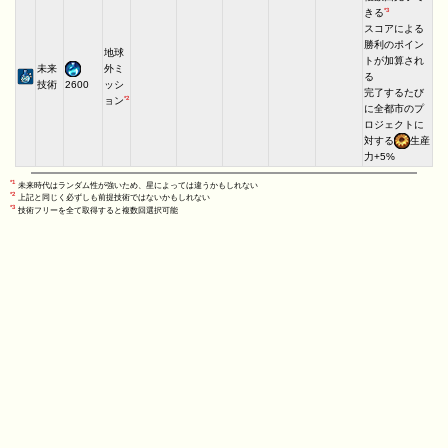
*3
きる
スコアによる
勝利のポイン
地球
トが加算され
未来
外ミ
る
技術
ッシ
2600
完了するたび
*2
ョン
に全都市のプ
ロジェクトに
対する
生産
力+5%
*1
未来時代はランダム性が強いため、星によっては違うかもしれない
*2
上記と同じく必ずしも前提技術ではないかもしれない
*3
技術フリーを全て取得すると複数回選択可能