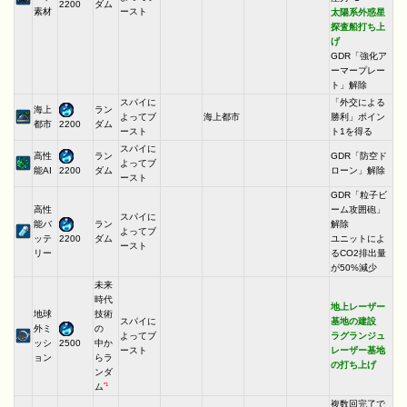
ダム
2200
素材
ースト
太陽系外惑星
探査船打ち上
げ
GDR「強化ア
ーマープレー
ト」解除
スパイに
「外交による
海上
ラン
よってブ
海上都市
勝利」ポイン
都市
ダム
2200
ースト
ト1を得る
スパイに
高性
ラン
GDR「防空ド
よってブ
能AI
ダム
ローン」解除
2200
ースト
GDR「粒子ビ
高性
ーム攻囲砲」
スパイに
能バ
ラン
解除
よってブ
ッテ
ダム
ユニットによ
2200
ースト
リー
るCO2排出量
が50%減少
未来
時代
地上レーザー
地球
技術
スパイに
基地の建設
外ミ
の
よってブ
ラグランジュ
ッシ
中か
2500
ースト
レーザー基地
ョン
らラ
の打ち上げ
ンダ
*1
ム
複数回完了で