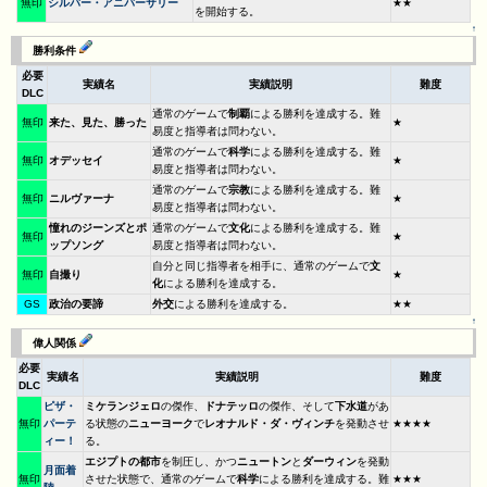
無印
シルバー・アニバーサリー
★★
を開始する。
↑
勝利条件
必要
実績名
実績説明
難度
DLC
通常のゲームで
制覇
による勝利を達成する。難
無印
来た、見た、勝った
★
易度と指導者は問わない。
通常のゲームで
科学
による勝利を達成する。難
無印
オデッセイ
★
易度と指導者は問わない。
通常のゲームで
宗教
による勝利を達成する。難
無印
ニルヴァーナ
★
易度と指導者は問わない。
憧れのジーンズとポ
通常のゲームで
文化
による勝利を達成する。難
無印
★
ップソング
易度と指導者は問わない。
自分と同じ指導者を相手に、通常のゲームで
文
無印
自撮り
★
化
による勝利を達成する。
GS
政治の要諦
外交
による勝利を達成する。
★★
↑
偉人関係
必要
実績名
実績説明
難度
DLC
ピザ・
ミケランジェロ
の傑作、
ドナテッロ
の傑作、そして
下水道
があ
無印
パーテ
る状態の
ニューヨーク
で
レオナルド・ダ・ヴィンチ
を発動させ
★★★★
ィー！
る。
エジプトの都市
を制圧し、かつ
ニュートン
と
ダーウィン
を発動
月面着
無印
させた状態で、通常のゲームで
科学
による勝利を達成する。難
★★★