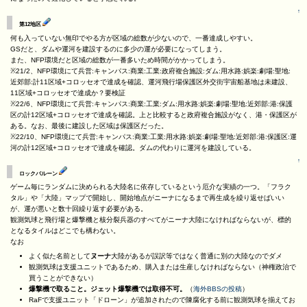
↑
第12地区
何も入っていない無印でやる方が区域の総数が少ないので、一番達成しやすい。
GSだと、ダムや運河を建設するのに多少の運が必要になってしまう。
また、NFP環境だと区域の総数が一番多いため時間がかかってしまう。
※21/2、NFP環境にて兵営:キャンパス:商業:工業:政府複合施設:ダム:用水路:娯楽:劇場:聖地:
近郊部:計11区域+コロッセオで達成を確認、運河飛行場保護区外交街宇宙船基地は未建設、
11区域+コロッセオで達成か？要検証
※22/6、NFP環境にて兵営:キャンパス:商業:工業:ダム:用水路:娯楽:劇場:聖地:近郊部:港:保護
区の計12区域+コロッセオで達成を確認。上と比較すると政府複合施設がなく、港・保護区が
ある。なお、最後に建設した区域は保護区だった。
※22/10、NFP環境にて兵営:キャンパス:商業:工業:用水路:娯楽:劇場:聖地:近郊部:港:保護区:運
河の計12区域+コロッセオで達成を確認。ダムの代わりに運河を建設している。
↑
ロックバルーン
ゲーム毎にランダムに決められる大陸名に依存しているという厄介な実績の一つ。「フラク
タル」や「大陸」マップで開始し、開始地点がニーナになるまで再生成を繰り返せばいい
が、運が悪いと数十回繰り返す必要がある。
観測気球と飛行場と爆撃機と核分裂兵器のすべてがニーナ大陸になければならないが、標的
となるタイルはどこでも構わない。
なお
よく似た名前として
ヌーナ
大陸があるが誤訳等ではなく普通に別の大陸なのでダメ
観測気球は支援ユニットであるため、購入または生産しなければならない（神権政治で
買うことができない）
爆撃機で取ること。ジェット爆撃機では取得不可。
（
海外BBSの投稿
）
RaFで支援ユニット「ドローン」が追加されたので陳腐化する前に観測気球を揃えてお