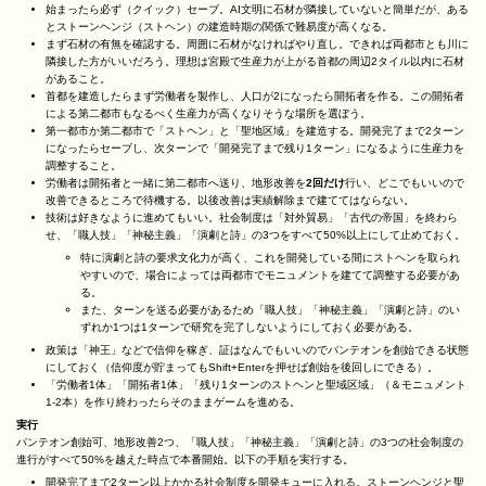
始まったら必ず（クイック）セーブ。AI文明に石材が隣接していないと簡単だが、ある
とストーンヘンジ（ストヘン）の建造時期の関係で難易度が高くなる。
まず石材の有無を確認する。周囲に石材がなければやり直し。できれば両都市とも川に
隣接した方がいいだろう。理想は宮殿で生産力が上がる首都の周辺2タイル以内に石材
があること。
首都を建造したらまず労働者を製作し、人口が2になったら開拓者を作る。この開拓者
による第二都市もなるべく生産力が高くなりそうな場所を選ぼう。
第一都市か第二都市で「ストヘン」と「聖地区域」を建造する。開発完了まで2ターン
になったらセーブし、次ターンで「開発完了まで残り1ターン」になるように生産力を
調整すること。
労働者は開拓者と一緒に第二都市へ送り、地形改善を
2回だけ
行い、どこでもいいので
改善できるところで待機する。以後改善は実績解除まで建ててはならない。
技術は好きなように進めてもいい。社会制度は「対外貿易」「古代の帝国」を終わら
せ、「職人技」「神秘主義」「演劇と詩」の3つをすべて50%以上にして止めておく。
特に演劇と詩の要求文化力が高く、これを開発している間にストヘンを取られ
やすいので、場合によっては両都市でモニュメントを建てて調整する必要があ
る。
また、ターンを送る必要があるため「職人技」「神秘主義」「演劇と詩」のい
ずれか1つは1ターンで研究を完了しないようにしておく必要がある。
政策は「神王」などで信仰を稼ぎ、証はなんでもいいのでパンテオンを創始できる状態
にしておく（信仰度が貯まってもShift+Enterを押せば創始を後回しにできる）。
「労働者1体」「開拓者1体」「残り1ターンのストヘンと聖域区域」（＆モニュメント
1-2本）を作り終わったらそのままゲームを進める。
実行
パンテオン創始可、地形改善2つ、「職人技」「神秘主義」「演劇と詩」の3つの社会制度の
進行がすべて50%を越えた時点で本番開始。以下の手順を実行する。
開発完了まで2ターン以上かかる社会制度を開発キューに入れる。ストーンヘンジと聖