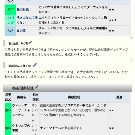
DLC
ガラパゴス諸島
に隣接したところで
ダーウィン
を発
無印
種の起源
★★
動させる。
バイキ
活火山なんて怖
エイヤフィヤトラヨークトル
から2タイル以内に
飛
★★★
ング
くない
行場
を3つ建設する。
グレートバリアリーフ
に隣接したタイルに
養殖場
を
RaF
命の環
★★
建設する
↑
種の起源、命の環
以前は対象の自然遺産がでるまで待たないといけなかったが、現在は自然遺産ピックアップ
機能で絞る事ができるようになったために、達成しやすくなっている。
↑
活火山なんて怖くない
こちらも自然遺産ピックアップ機能で絞る事ができ、多少は達成しやすくなっている。ただ
都市を最低は3つ、場合によってはツンドラに建設しないといけない。
↑
都市国家関連
必要
都市
実績名
実績説明
難度
DLC
国家
ウィー・ア
ザン
自国の主要宗教が
ゾロアスター教
であり、かつ
ザ
無印
ー・ザ・チャ
ジバ
ンジバル
の宗主国となっている状態で、通常のゲ
★★
ンピオン
ル
ームで
宗教
による勝利を達成する。
ナ
クトゥルフの
ン・
無印
ナン・マドール
の軍を徴兵する。
★★
軍勢
マド