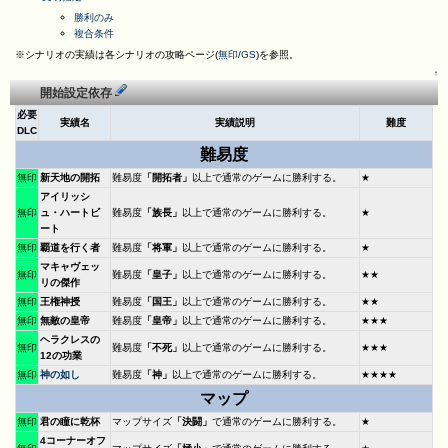
勝利のみ
複合条件
※シナリオの実績は各シナリオの攻略ページ(
無印
/
GS
)を参照。
↑
開始設定依存
必要
実績名
実績説明
難度
DLC
難易度
無印
新天地の開拓
難易度
「開拓者」
以上で通常のゲームに勝利する。
★
アイリッシ
無印
ュ・ハートビ
難易度
「族長」
以上で通常のゲームに勝利する。
★
ート
無印
覇道を行く者
難易度
「将軍」
以上で通常のゲームに勝利する。
★
マキャヴェッ
無印
難易度
「皇子」
以上で通常のゲームに勝利する。
★★
リの傑作
無印
王権神授
難易度
「国王」
以上で通常のゲームに勝利する。
★★
無印
無敵の皇帝
難易度
「皇帝」
以上で通常のゲームに勝利する。
★★★
ヘラクレスの
無印
難易度
「不死」
以上で通常のゲームに勝利する。
★★★
12の功業
無印
神の如し
難易度
「神」
以上で通常のゲームに勝利する。
★★★★
マップ
無印
君の瞳に乾杯
マップサイズ
「決闘」
で通常のゲームに勝利する。
★
4コーナーオフ