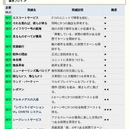
基本プレイ
必要
実績名
実績説明
難度
DLC
無印
エスコートサービス
2つのユニットで陣形を組む。
★
無印
それを造れば、彼らが来る
同時に6つの施設を所有する。
★
無印
メイフラワー号の航海
他の大陸で都市を築くか征服する。
★
「興奮している」状態の都市がある状
無印
見るものすべてが最高
★
態でターンを開始する。
敵の都市を攻囲した状態でターンを開
無印
投資銀行
★
始する。
無印
戦争の理由
正式に宣戦布告する。
★
無印
命名権
ユニットに名前をつける。
★
無印
無血革命
政府を変更する。
★
無印
ニューオーリンズ風パエリア
都市国家の宗主国になる。
★
無印
陸なら1つ、海なら2つ
大軍団1つと大艦隊2つを所有する。
★
無印
ランド・パーティー
マルチプレイゲームをプレイする。
★
傑作 (芸術) を盗み、捕まらずに逃げ
無印
レポマン
★★
る。
1ターン中に5つの技術ブーストを得
無印
アルキメデスの入浴
★★
る。
『シヴィライゼーション
1ターン中に5つの社会制度ブーストを
無印
★★★
VI』CIVETS システム
得る。
アクセスレベルが最高に達した文明が5
無印
シークレットサービス
★★
つある状態を実現する。
高級資源「銀」が6つある状態でターン