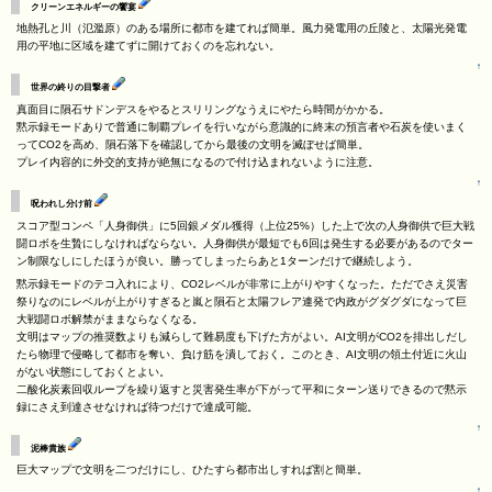
クリーンエネルギーの饗宴
地熱孔と川（氾濫原）のある場所に都市を建てれば簡単。風力発電用の丘陵と、太陽光発電
用の平地に区域を建てずに開けておくのを忘れない。
↑
世界の終りの目撃者
真面目に隕石サドンデスをやるとスリリングなうえにやたら時間がかかる。
黙示録モードありで普通に制覇プレイを行いながら意識的に終末の預言者や石炭を使いまく
ってCO2を高め、隕石落下を確認してから最後の文明を滅ぼせば簡単。
プレイ内容的に外交的支持が絶無になるので付け込まれないように注意。
↑
呪われし分け前
スコア型コンペ「人身御供」に5回銀メダル獲得（上位25%）した上で次の人身御供で巨大戦
闘ロボを生贄にしなければならない。人身御供が最短でも6回は発生する必要があるのでター
ン制限なしにしたほうが良い。勝ってしまったらあと1ターンだけで継続しよう。
黙示録モードのテコ入れにより、CO2レベルが非常に上がりやすくなった。ただでさえ災害
祭りなのにレベルが上がりすぎると嵐と隕石と太陽フレア連発で内政がグダグダになって巨
大戦闘ロボ解禁がままならなくなる。
文明はマップの推奨数よりも減らして難易度も下げた方がよい。AI文明がCO2を排出しだし
たら物理で侵略して都市を奪い、負け筋を潰しておく。このとき、AI文明の領土付近に火山
がない状態にしておくとよい。
二酸化炭素回収ループを繰り返すと災害発生率が下がって平和にターン送りできるので黙示
録にさえ到達させなければ待つだけで達成可能。
↑
泥棒貴族
巨大マップで文明を二つだけにし、ひたすら都市出しすれば割と簡単。
↑