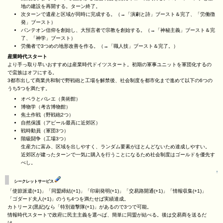
地の建設を再開する。ターン終了。
次ターンで遺産と区域が同時に完成する。（→「演劇と詩」ブースト＆完了、「労働徴
発」ブースト）
パンテオン信仰を創始し、大預言者で宗教を創始する。（→「神秘主義」ブースト＆完
了、「神学」ブースト）
労働者で3つめの地形改善を作る。（→「職人技」ブースト＆完了。）
産業時代スタート
より手っ取り早いおすすめは産業時代ドイツスタート。初期の軍事ユニットを軍団化するの
で蛮族はオフにする。
3都市出して商業共和制で野戦砲と工場を解禁後、社会制度を都市化まで進めて以下の6つの
うち5つを満たす。
オペラとバレエ（美術館）
博物学（考古博物館）
焦土作戦（野戦砲2つ）
自然保護（アピール最高に近郊区）
戦時動員（軍団3つ）
階級闘争（工場3つ）
生産力に富み、区域を出しやすく、ランダム要素がほとんどないため達成しやすい。
近郊区が建ったターンで一気に購入を行うことになるため社会制度はゴールドを優先す
べし。
↑
シークレットサービス
「使節派遣(+1)」「同盟締結(+1)」「印刷発明(+1)」「交易路開通(+1)」「情報収集(+1)」
「ゴダード夫人(+1)」のうち4つを満たせば実績達成。
カトリーヌ(黒妃)なら「特別遊撃隊(+1)」があるので3つで可能。
情報時代スタートで政府に民主主義を選べば、簡単に同盟が結べる。後は交易商を送るだ
け。