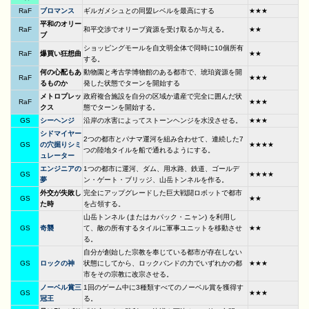
RaF
ブロマンス
ギルガメシュとの同盟レベルを最高にする
★★★
平和のオリー
RaF
和平交渉でオリーブ資源を受け取るか与える。
★★
ブ
ショッピングモールを自文明全体で同時に10個所有
RaF
爆買い狂想曲
★★
する。
何の心配もあ
動物園と考古学博物館のある都市で、琥珀資源を開
RaF
★★★
るものか
発した状態でターンを開始する
メトロプレッ
政府複合施設を自分の区域か遺産で完全に囲んだ状
RaF
★★★
クス
態でターンを開始する。
GS
シーヘンジ
沿岸の水害によってストーンヘンジを水没させる。
★★★
シドマイヤー
2つの都市とパナマ運河を組み合わせて、連続した7
GS
の穴掘りシミ
★★★★
つの陸地タイルを船で通れるようにする。
ュレーター
エンジニアの
1つの都市に運河、ダム、用水路、鉄道、ゴールデ
GS
★★★★
夢
ン・ゲート・ブリッジ、山岳トンネルを作る。
外交が失敗し
完全にアップグレードした巨大戦闘ロボットで都市
GS
★★
た時
を占領する。
山岳トンネル (またはカパック・ニャン) を利用し
GS
奇襲
て、敵の所有するタイルに軍事ユニットを移動させ
★★
る。
自分が創始した宗教を奉じている都市が存在しない
GS
ロックの神
状態にしてから、ロックバンドの力でいずれかの都
★★★
市をその宗教に改宗させる。
ノーベル賞三
1回のゲーム中に3種類すべてのノーベル賞を獲得す
GS
★★★
冠王
る。