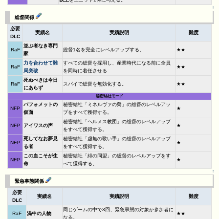
↑
総督関係
必要
実績名
実績説明
難度
DLC
並ぶ者なき専門
RaF
総督1名を完全にレベルアップする。
★★
家
力を合わせて難
すべての総督を採用し、産業時代になる前に全員
RaF
★★
局突破
を同時に着任させる
死ぬべきは今日
RaF
スパイで総督を無効化する。
★★
にあらず
秘密結社モード
バフォメットの
秘密結社「ミネルヴァの梟」の総督のレベルアッ
NFP
★
仮面
プをすべて獲得する。
秘密結社「ヘルメス教団」の総督のレベルアップ
NFP
アイワスの声
★
をすべて獲得する。
死してなお夢見
秘密結社「虚無の歌い手」の総督のレベルアップ
NFP
★
る者
をすべて獲得する。
この血こそが生
秘密結社「緋の同盟」の総督のレベルアップをす
NFP
★
命
べて獲得する。
↑
緊急事態関係
必要
実績名
実績説明
難度
DLC
同じゲームの中で3回、緊急事態の対象か参加者に
RaF
渦中の人物
★★
なる。