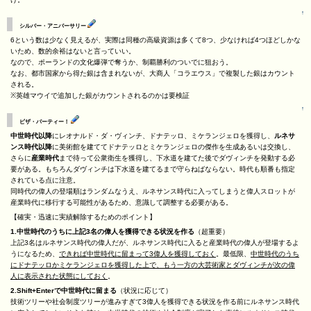
↑
シルバー・アニバーサリー
6という数は少なく見えるが、実際は同種の高級資源は多くて8つ、少なければ4つほどしかな
いため、数的余裕はないと言っていい。
なので、ポーランドの文化爆弾で奪うか、制覇勝利のついでに狙おう。
なお、都市国家から得た銀は含まれないが、大商人「コラエウス」で複製した銀はカウント
される。
※英雄マウイで追加した銀がカウントされるのかは要検証
↑
ピザ・パーティー！
中世時代以降
にレオナルド・ダ・ヴィンチ、ドナテッロ、ミケランジェロを獲得し、
ルネサ
ンス時代以降
に美術館を建ててドナテッロとミケランジェロの傑作を生成あるいは交換し、
さらに
産業時代
まで待って公衆衛生を獲得し、下水道を建てた後でダヴィンチを発動する必
要がある。もちろんダヴィンチは下水道を建てるまで守らねばならない。時代も順番も指定
されている点に注意。
同時代の偉人の登場順はランダムなうえ、ルネサンス時代に入ってしまうと偉人スロットが
産業時代に移行する可能性があるため、意識して調整する必要がある。
【確実・迅速に実績解除するためのポイント】
1.中世時代のうちに上記3名の偉人を獲得できる状況を作る
（超重要）
上記3名はルネサンス時代の偉人だが、ルネサンス時代に入ると産業時代の偉人が登場するよ
うになるため、
できれば中世時代に留まって3偉人を獲得しておく
。最低限、
中世時代のうち
にドナテッロかミケランジェロを獲得した上で、もう一方の大芸術家とダヴィンチが次の偉
人に表示された状態にしておく
。
2.Shift+Enterで中世時代に留まる
（状況に応じて）
技術ツリーや社会制度ツリーが進みすぎて3偉人を獲得できる状況を作る前にルネサンス時代