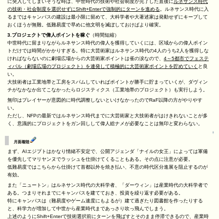
に突入してしまいそうな時は、中世時代の技術や社会制度が完了した直後に
ルネサンス時代
の技術・社会制度を選択せずにShift+Enterで強制的にターンを進める
。ルネサンス時代に入
るまではキャンパスの建設は最小限に留めて、大科学者や大著述家は発動せずにキープして
おくほうが無難。低難易度で早めに他文明を滅ぼしておけばより確実。
3.プロジェクトで偉人ポイントを稼ぐ
（時間短縮）
中世時代に留まりながらルネサンス時代の偉人を獲得していくには、区域からの偉人ポイン
トだけでは時間がかかりすぎる。特に大芸術家はルネサンス時代の4人のうち2人を獲得しな
ければならないのに劇場広場からの大芸術家ポイントは雀の涙なので、
4～5都市でフェステ
ィバル（劇場広場のプロジェクト）を連発して積極的に大芸術家ポイントを貯めていく
と良
い。
大技術者は工業地帯と工房をスパムしていればポイントが勝手に貯まっていくが、ダヴィン
チがなかなか出てこなかったらロジスティクス（工業地帯のプロジェクト）も実行しよう。
無印はプレイヤーが意図的に時代調整しないといけなかったのでRaF以降の方がやりやす
い。
ただし、NFPの最新ではルネサンス時代までに大芸術家と大技術者がはけきれないことが多
く、意識的にプロジェクトをガン回しして偉人総ナメが必要なことは無印と変わらない。
↑
月面着陸
まず、AIエジプトはかなり情緒不安定で、公開アジェンダ「ナイルの女王」によっては軍備
を優先してマリヤンヌでラッシュを仕掛けてくることもある。その点に注意が必要。
低難易度ではこちらから仕掛けて首都以外を焼き払い、不意の時代区分進展を阻止するのが
有効。
また「ニュートン」はルネサンス時代の大科学者、「ダーウィン」は産業時代の大科学者で
ある。つまりそれまでにキャンパスを建てておき、投資を繰り返す必要がある。
特にキャンパスは（難易度やゲーム速度にもよるが）建て過ぎたり図書館を作ったりする
と、科学力が増加して中世から産業時代まであっさり吹っ飛んでしまう。
上述のようにShift+Enterで技術選択前にターンを飛ばすとそのまま停滞できるので、産業時