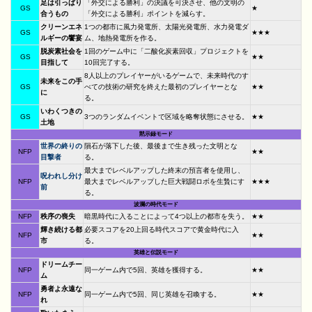
足は引っぱり
「外交による勝利」の決議を可決させ、他の文明の
GS
★
合うもの
「外交による勝利」ポイントを減らす。
クリーンエネ
1つの都市に風力発電所、太陽光発電所、水力発電ダ
GS
★★★
ルギーの饗宴
ム、地熱発電所を作る。
脱炭素社会を
1回のゲーム中に「二酸化炭素回収」プロジェクトを
GS
★★
目指して
10回完了する。
8人以上のプレイヤーがいるゲームで、未来時代のす
未来をこの手
GS
べての技術の研究を終えた最初のプレイヤーとな
★★
に
る。
いわくつきの
GS
3つのランダムイベントで区域を略奪状態にさせる。
★★
土地
黙示録モード
世界の終りの
隕石が落下した後、最後まで生き残った文明とな
NFP
★★
目撃者
る。
最大までレベルアップした終末の預言者を使用し、
呪われし分け
NFP
最大までレベルアップした巨大戦闘ロボを生贄にす
★★★
前
る。
波瀾の時代モード
NFP
秩序の喪失
暗黒時代に入ることによって4つ以上の都市を失う。
★★
輝き続ける都
必要スコアを20上回る時代スコアで黄金時代に入
NFP
★★
市
る。
英雄と伝説モード
ドリームチー
NFP
同一ゲーム内で5回、英雄を獲得する。
★★
ム
勇者よ永遠な
NFP
同一ゲーム内で5回、同じ英雄を召喚する。
★★
れ