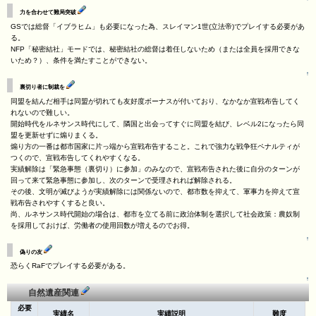
力を合わせて難局突破
GSでは総督「イブラヒム」も必要になった為、スレイマン1世(立法帝)でプレイする必要があ
る。
NFP「秘密結社」モードでは、秘密結社の総督は着任しないため（または全員を採用できな
いため？）、条件を満たすことができない。
↑
裏切り者に制裁を
同盟を結んだ相手は同盟が切れても友好度ボーナスが付いており、なかなか宣戦布告してく
れないので難しい。
開始時代をルネサンス時代にして、隣国と出会ってすぐに同盟を結び、レベル2になったら同
盟を更新せずに煽りまくる。
煽り方の一番は都市国家に片っ端から宣戦布告すること。これで強力な戦争狂ペナルティが
つくので、宣戦布告してくれやすくなる。
実績解除は「緊急事態（裏切り）に参加」のみなので、宣戦布告された後に自分のターンが
回って来て緊急事態に参加し、次のターンで受理されれば解除される。
その後、文明が滅びようが実績解除には関係ないので、都市数を抑えて、軍事力を抑えて宣
戦布告されやすくすると良い。
尚、ルネサンス時代開始の場合は、都市を立てる前に政治体制を選択して社会政策：農奴制
を採用しておけば、労働者の使用回数が増えるのでお得。
↑
偽りの友
恐らくRaFでプレイする必要がある。
↑
自然遺産関連
必要
実績名
実績説明
難度