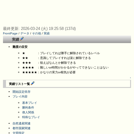
最終更新: 2026-03-24 (火) 19:25:58 (137d)
FrontPage
/
データ
/
その他
/
実績
実績
難度の目安
★ ：プレイしてれば勝手に解除されているレベル
★★ ：意識してプレイすれば楽に解除できる
★★★ ：狙えばなんとか解除できる
★★★★ ：難しいor時間がかかるがやってできないことはない
★★★★★：かなりの実力or根気が必要
↑
実績リスト一覧
開始設定依存
プレイ内容
基本プレイ
勝利条件
偉人関係
特殊なプレイ
自然遺産関連
都市国家関連
文明指定