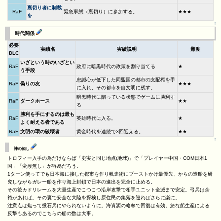
裏切り者に制裁
RaF
緊急事態（裏切り）に参加する。
★★★
を
↑
時代関係
必要
実績名
実績説明
難度
DLC
いざという時のいざとい
RaF
政府に暗黒時代の政策を割り当てる
★
う手段
忠誠心が低下した同盟国の都市の支配権を手
RaF
偽りの友
★★★
に入れ、その都市を自文明に残す。
暗黒時代に陥っている状態でゲームに勝利す
RaF
ダークホース
★★
る
勝利を手にするのは最も
RaF
英雄時代に入る。
★
よく耐える者である
RaF
文明の環の破壊者
黄金時代を連続で3回迎える。
★★
↑
神の如し
トロフィー入手の為だけならば「史実と同じ地点(地球)」で「プレイヤー中国・COM日本1
国」「蛮族無し」が容易だろう。
1ターン使ってでも日本海に接した都市を作り帆走術にブーストかけ最優先、からの造船を研
究しながらガレー船を作り海上封鎖で日本の進出を完全に止める。
その後カドリレームを大量生産でこつこつ沿岸攻撃で相手ユニット全滅まで安定。弓兵は余
裕があれば。その裏で安全な大陸を探検し原住民の集落を巡ればさらに楽に。
注意点は焦って投石兵にやられないように。海資源の略奪で回復は有効。急な船生産による
反撃もあるのでこちらの船の数は大事。