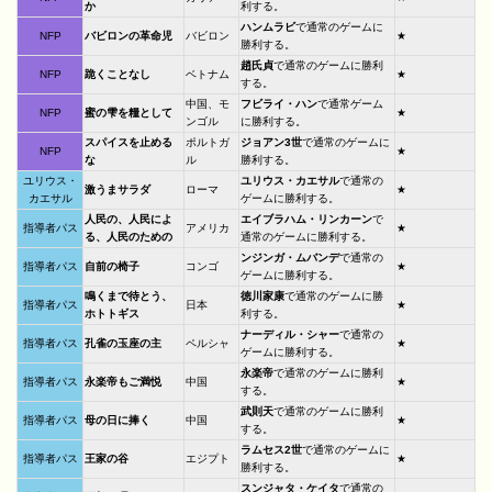
か
利する。
ハンムラビ
で通常のゲームに
NFP
バビロンの革命児
バビロン
★
勝利する。
趙氏貞
で通常のゲームに勝利
NFP
跪くことなし
ベトナム
★
する。
中国、モ
フビライ・ハン
で通常ゲーム
NFP
蜜の雫を糧として
★
ンゴル
に勝利する。
スパイスを止める
ポルトガ
ジョアン3世
で通常のゲームに
NFP
★
な
ル
勝利する。
ユリウス・
ユリウス・カエサル
で通常の
激うまサラダ
ローマ
★
カエサル
ゲームに勝利する。
人民の、人民によ
エイブラハム・リンカーン
で
指導者パス
アメリカ
★
る、人民のための
通常のゲームに勝利する。
ンジンガ・ムバンデ
で通常の
指導者パス
自前の椅子
コンゴ
★
ゲームに勝利する。
鳴くまで待とう、
徳川家康
で通常のゲームに勝
指導者パス
日本
★
ホトトギス
利する。
ナーディル・シャー
で通常の
指導者パス
孔雀の玉座の主
ペルシャ
★
ゲームに勝利する。
永楽帝
で通常のゲームに勝利
指導者パス
永楽帝もご満悦
中国
★
する。
武則天
で通常のゲームに勝利
指導者パス
母の日に捧く
中国
★
する。
ラムセス2世
で通常のゲームに
指導者パス
王家の谷
エジプト
★
勝利する。
スンジャタ・ケイタ
で通常の