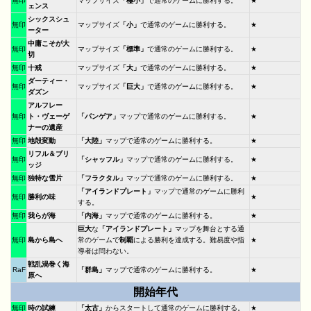
無印
マップサイズ
「極小」
で通常のゲームに勝利する。
★
ェンス
シックスシュ
無印
マップサイズ
「小」
で通常のゲームに勝利する。
★
ーター
中庸こそが大
無印
マップサイズ
「標準」
で通常のゲームに勝利する。
★
切
無印
十戒
マップサイズ
「大」
で通常のゲームに勝利する。
★
ダーティー・
無印
マップサイズ
「巨大」
で通常のゲームに勝利する。
★
ダズン
アルフレー
無印
ト・ヴェーゲ
「パンゲア」
マップで通常のゲームに勝利する。
★
ナーの遺産
無印
地殻変動
「大陸」
マップで通常のゲームに勝利する。
★
リフル＆ブリ
無印
「シャッフル」
マップで通常のゲームに勝利する。
★
ッジ
無印
独特な雪片
「フラクタル」
マップで通常のゲームに勝利する。
★
「アイランドプレート」
マップで通常のゲームに勝利
無印
勝利の味
★
する。
無印
我らが海
「内海」
マップで通常のゲームに勝利する。
★
巨大
な
「アイランドプレート」
マップを舞台とする通
無印
島から島へ
常のゲームで
制覇
による勝利を達成する。難易度や指
★
導者は問わない。
戦乱渦巻く海
RaF
「群島」
マップで通常のゲームに勝利する。
★
原へ
開始年代
無印
時の試練
「太古」
からスタートして通常のゲームに勝利する。
★