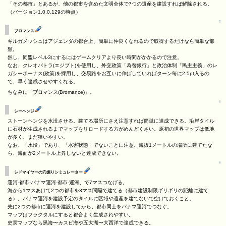
「その都市」とあるが、他の都市を含めた文明全体で7つの遺産を建設すれば解除される。
（バージョン1.0.0.129の時点）
↑
ブロマンス
ギルガメッシュはアジェンダの都合上、簡単に仲良くなれるので取得するだけなら簡単な部
類。
然し、同盟レベル3にするにはゲームクリアより長い時間がかかるので注意。
なお、クレオパトラ(エジプト)を使用し、外交政策「為替銀行」と政治体制「民主主義」のレ
ガシーボーナス(政策)を採用し、交易路をお互いに伸ばしていればターン毎に2.5pt入るの
で、早く達成させやすくなる。
ちなみに「
ブ
ロマンス(Bromance)」。
↑
シーヘンジ
ストーンヘンジを水没させる。建てる場所にさえ注意すれば簡単に達成できる。沿岸タイル
に石材が生成されるまでマップをリロードする方がめんどくさい。原初の世界マップは低地
が多く、まだ狙いやすい。
なお、「水没」であり、「水害状態」でないことに注意。海抜1メートルの場所に建てたな
ら、海面が2メートル上昇しないと達成できない。
↑
シドマイヤーの穴掘りシミュレーター
運河‐都市‐パナマ運河‐都市‐運河、で7マスつなげる。
海から1マスあけて2つの都市を3マス間隔で建てる（都市建設制限ギリギリの距離に建て
る）。パナマ運河を建設予定のタイルに区域や遺産を建てないで空けておくこと。
先に2つの都市に運河を建設してから、都市同士をパナマ運河でつなぐ。
マップはフラクタルにすると都合よく生成されやすい。
史実マップなら黒海〜カスピ海や五大湖〜大西洋で達成できる。