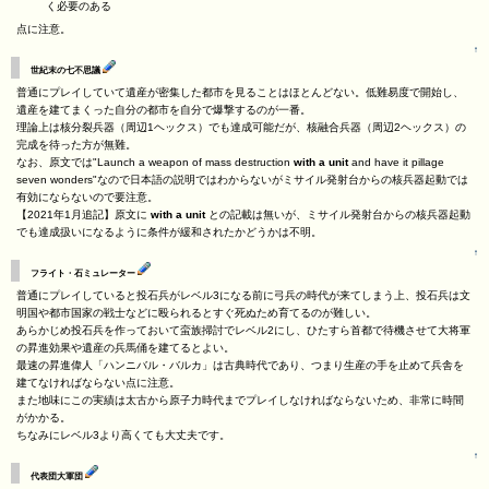
く必要のある
点に注意。
↑
世紀末の七不思議
普通にプレイしていて遺産が密集した都市を見ることはほとんどない。低難易度で開始し、
遺産を建てまくった自分の都市を自分で爆撃するのが一番。
理論上は核分裂兵器（周辺1ヘックス）でも達成可能だが、核融合兵器（周辺2ヘックス）の
完成を待った方が無難。
なお、原文では"Launch a weapon of mass destruction
with a unit
and have it pillage
seven wonders"なので日本語の説明ではわからないがミサイル発射台からの核兵器起動では
有効にならないので要注意。
【2021年1月追記】原文に
with a unit
との記載は無いが、ミサイル発射台からの核兵器起動
でも達成扱いになるように条件が緩和されたかどうかは不明。
↑
フライト・石ミュレーター
普通にプレイしていると投石兵がレベル3になる前に弓兵の時代が来てしまう上、投石兵は文
明国や都市国家の戦士などに殴られるとすぐ死ぬため育てるのが難しい。
あらかじめ投石兵を作っておいて蛮族掃討でレベル2にし、ひたすら首都で待機させて大将軍
の昇進効果や遺産の兵馬俑を建てるとよい。
最速の昇進偉人「ハンニバル・バルカ」は古典時代であり、つまり生産の手を止めて兵舎を
建てなければならない点に注意。
また地味にこの実績は太古から原子力時代までプレイしなければならないため、非常に時間
がかかる。
ちなみにレベル3より高くても大丈夫です。
↑
代表団大軍団