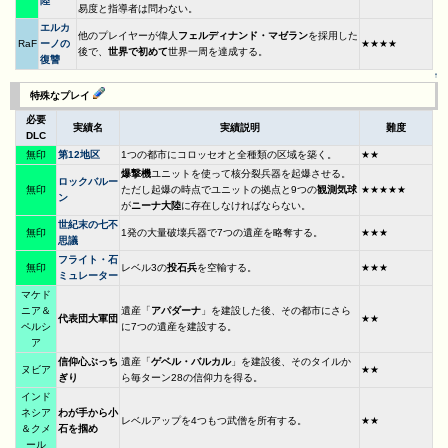
陸
易度と指導者は問わない。
エルカ
他のプレイヤーが偉人
フェルディナンド・マゼラン
を採用した
RaF
ーノの
★★★★
後で、
世界で初めて
世界一周を達成する。
復讐
↑
特殊なプレイ
必要
実績名
実績説明
難度
DLC
無印
第12地区
1つの都市にコロッセオと全種類の区域を築く。
★★
爆撃機
ユニットを使って核分裂兵器を起爆させる。
ロックバルー
無印
ただし起爆の時点でユニットの拠点と9つの
観測気球
★★★★★
ン
が
ニーナ大陸
に存在しなければならない。
世紀末の七不
無印
1発の大量破壊兵器で7つの遺産を略奪する。
★★★
思議
フライト・石
無印
レベル3の
投石兵
を空輸する。
★★★
ミュレーター
マケド
ニア＆
遺産「
アパダーナ
」を建設した後、その都市にさら
代表団大軍団
★★
ペルシ
に7つの遺産を建設する。
ア
信仰心ぶっち
遺産「
ゲベル・バルカル
」を建設後、そのタイルか
ヌビア
★★
ぎり
ら毎ターン28の信仰力を得る。
インド
ネシア
わが手から小
レベルアップを4つもつ武僧を所有する。
★★
＆クメ
石を掴め
ール