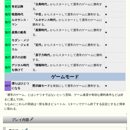
「古典時代」
からスタートして通常のゲームに勝利す
無印
有史以降
★
る。
無印
暗黒時代
「中世」
からスタートして通常のゲームに勝利する。
★
ルネサンス・
「ルネサンス時代」
からスタートして通常のゲームに
無印
★
マン
勝利する。
「産業時代」
からスタートして通常のゲームに勝利す
無印
産業の船長
★
る。
モダン・メジ
無印
ャー・ジェネ
「近代」
からスタートして通常のゲームに勝利する。
★
ラル
「原子力時代」
からスタートして通常のゲームに勝利
無印
原子の分割
★
する。
デジタル時代
「情報時代」
からスタートして通常のゲームに勝利す
無印
★
を抜けて
る。
ゲームモード
僕らはひとつ
NFP
黙示録モード
を有効にして通常のゲームに勝利する。
★
になる
「通常のゲーム」とはシナリオではないという意味。ゲーム速度や有効な勝利条件などは好
きに選んでOK。
ちなみにこれらの実績は一部を除きピョートル、1ターンでゲーム終了する設定にすると簡単
に取れる。
↑
プレイ内容
↑