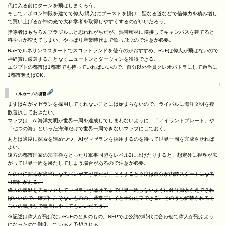
代に入る前にターンを飛ばしまくろう。
そしてアポロン神殿を建てて偉人(購入)にブーストを掛け、聖なる道などで信仰力を積み増し
て買い上げるか神の光で大科学者を取得しやすくするのがいいだろう。
指導者はもちろんブラジル…と思われがちだが、熱帯密林に隣接してキャンパスを建てると
科学力が増えてしまい、やっぱり産業時代まで吹っ飛ぶので注意が必要。
RaFでルネサンススタートでスコットランドを使うのがおすすめ。RaFは偉人が飛ばないので
神経質に厳選することなくニュートンとダーウィンを獲得できる。
エジプトの都市は1都市でも持っていればいいので、自分以外全員クレオパトラにして適当に
1都市奪えばOK。
↑
エルカーノの復讐
まずはAIがマゼランを採用してくれないことには始まらないので、ライバルに海洋文明を複
数選択しておきたい。
マップは、AI海洋文明が世界一周を達成してしまわないように、「アイランドプレート」や
「七つの海」といった海洋だけで世界一周できないマップにしておく。
あとは適度に探索を進めつつ、AIがマゼランを採用するのを待って世界一周を完成させれば
よい。
遠方の都市国家の宗主権をとったり軍事同盟をレベル2に上げたりすると、想定外に視界が広
がって世界一周を果たしてしまう場合があるので注意が必要。
AIの外洋探索が適当になるパンゲアが楽だが、そうすると今度は自分が内陸スタートになる
可能性がある。
偉人の履歴をチェックしてマゼランがはけるまで世界一周しないように外洋探索さえできれ
ばいいので、確実性こそないものの、通常プレイと十分両立できる。そのうち解禁されるく
らいの気持ちで気長にやってもいいだろう。
※記述は偉人が飛ばないRaFのときのもの。NFPでは公約の時代に合わせて偉人が飛ぶよう
になったので難化していると予想される。