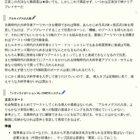
正直この方法なら難易度は★扱いでも。しかしこれで満足せず、いつかは正攻法で神クリア
プレイヤーだ
↑
アルキメデスの入浴
古典時代の大科学者アーリヤバタを獲得できれば簡単。あらかじめ弓兵2体＋投石兵1体を用
意しておけば、アップグレードすることで任意のターンに「機械」のブーストを得られるの
で、それに何でもいいからもう1個のブーストを組み合わせる。最後にアーリヤバタを消費す
ればブースト+3個で計5個達成。
またルネサンス時代の大科学者エミリー・ドゥ・シャトレでもある程度簡単に達成は可能。
特にルネサンス期のひらめきは金でなんとかなるものも多い。
もちろん事前に技術を1個ずつブーストしまくってしまうと達成できなくなるので注意。
また情報時代の技術全てにブーストをかけられる情報時代の大科学者アブドゥス・サラムを
金なり信仰なりで買って手に入れられれば、
何も考えず使うだけで5個程度のボーナスは楽に得られるだろう。
とにかく適当な大科学者を入手して使うだけでいいので、楽。 偉人タブは定期的に見て、使
えそうな大科学者がいれば買おう。
↑
『シヴィライゼーション VI』CIVETS システム
太古スタート
社会制度をまとめてブーストしてくれる偉人や遺産はないため、「アルキメデスの入浴」よ
りもかなり実現が難しい。個々の制度の達成タイミングを自力で揃えていくしかない。
参考として、古典時代までに解除できるレシピを以下に挙げる。やることはかなり多いが、
敵国に石材がなければ意外と安定して再現できるはず。
準備
指導者はゴルゴーなどの、太古から不意の追加文化力を得られる文明を選ばないでおく
必要がある（中国が好適か）。マップ設定は資源を「豊富」にしておこう。