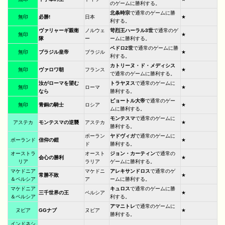
のゲームに勝利する。
北条時宗
で通常のゲームに勝
無印
必勝!
日本
★
利する。
ヴァリャーギ親衛
ノルウェ
苛烈王ハーラル3世
で通常のゲ
無印
★
隊
ー
ームに勝利する。
ペドロ2世
で通常のゲームに勝
無印
ブラジル皇帝
ブラジル
★
利する。
カトリーヌ・ド・メディシス
無印
ヴァロワ朝
フランス
★
で通常のゲームに勝利する。
汝がローマを望む
トラヤヌス
で通常のゲームに
無印
ローマ
★
なら
勝利する。
ピョートル大帝
で通常のゲー
無印
青銅の騎士
ロシア
★
ムに勝利する。
モンテスマ
で通常のゲームに
アステカ
モンテスマの逆襲
アステカ
★
勝利する。
ポーラン
ヤドヴィガ
で通常のゲームに
ポーランド
信仰の鎧
★
ド
勝利する。
オーストラ
オースト
ジョン・カーティン
で通常の
会心の勝利
★
リア
ラリア
ゲームに勝利する。
マケドニア
マケドニ
アレキサンドロス
で通常のゲ
常勝不敗
★
＆ペルシア
ア
ームに勝利する。
マケドニア
キュロス
で通常のゲームに勝
三千世界の王
ペルシア
★
＆ペルシア
利する。
アマニトレ
で通常のゲームに
ヌビア
GGナブ
ヌビア
★
勝利する。
インドネシ