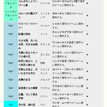
カルダモンとマン
ジャヤーヴァルマン7世
で通常
ア＆クメー
クメール
★
ゴーと象
のゲームに勝利する。
ル
インドネシ
ガルーダの翼の下
インドネ
ギターチャ
で通常のゲームに
ア＆クメー
★
に
シア
勝利する。
ル
ウスース！ウスー
シャカ
で通常のゲームに勝利
RaF
ズールー
★
ス！
する。
チャンドラグプタ
で通常のゲ
RaF
紅蓮の栄光
インド
★
ームに勝利する。
小さき国、大いな
ウィルヘルミナ女王
で通常の
RaF
る民、尽きせぬ悩
オランダ
★
ゲームに勝利する。
み
天幕に住まうすべ
チンギス・ハン
で通常のゲー
RaF
モンゴル
★
ての者の王
ムに勝利する。
牡丹に始まり、と
ソンドク女王
で通常のゲーム
RaF
朝鮮
★
う利天に終わる
に勝利する。
正統なる血よ、大
スコット
ロバート・ブルース
で通常の
RaF
★
いなる力を示せ
ランド
ゲームに勝利する。
タマル
で通常のゲームに勝利
RaF
光輝の女王
グルジア
★
する。
ラウタロ
で通常のゲームに勝
RaF
反逆者たちの偉業
マプチェ
★
利する。
正義、そして長き
パウンドメーカー
で通常のゲ
RaF
クリー
★
平和
ームに勝利する。
マンサ・ムーサ
でゲームに勝
GS
天の宝、地の宝
マリ
★
利する。