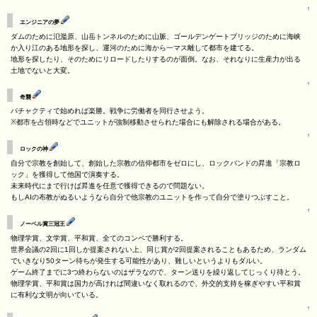
↑
エンジニアの夢
ダムのために氾濫原、山岳トンネルのために山脈、ゴールデンゲートブリッジのために海峡
か入り江のある地形を探し、運河のために海から一マス離して都市を建てる。
地形を探したり、そのためにリロードしたりするのが面倒。なお、それなりに生産力が出る
土地でないと大変。
↑
奇襲
パチャクティで始めれば楽勝。戦争に労働者を同行させよう。
※都市を占領時などでユニットが強制移動させられた場合にも解除される場合がある。
↑
ロックの神
自分で宗教を創始して、創始した宗教の信仰都市をゼロにし、ロックバンドの昇進「宗教ロ
ック」を獲得して他国で演奏する。
未来時代にまで行けば昇進を任意で獲得できるので問題ない。
もしAIの布教がぬるいようなら自分で他宗教のユニットを作って自分で塗りつぶすこと。
↑
ノーベル賞三冠王
物理学賞、文学賞、平和賞、全てのコンペで勝利する。
世界会議の2回に1回しか提案されない上、同じ賞が2回提案されることもあるため、ランダム
でいきなり50ターン待ちが発生する可能性があり、難しいというよりもダルい。
ゲーム終了までに3つ終わらないのはザラなので、ターン送りを繰り返してじっくり待とう。
物理学賞、平和賞は国力が高ければ間違いなく取れるので、外交的支持を稼ぎやすい平和賞
に有利な文明が向いている。
↑