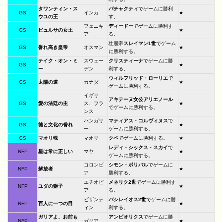
タワンティン・ス
パチャクティ
でゲームに勝利
GS
インカ
★
ウユの王
す。
フェニキ
ディードー
でゲームに勝利す
GS
ビュルサの女王
★
ア
る。
壮麗帝
スレイマン1世
でゲーム
GS
誉れ高き皇帝
オスマン
★
に勝利する。
テイク・オン・ミ
スウェー
クリスティーナ
でゲームに勝
GS
★
ー
デン
利する。
ウィルフリッド・ローリエ
で
GS
太陽の道
カナダ
★
ゲームに勝利する。
イギリ
アキテーヌ女公アリエノール
GS
愛の法廷の主
ス、フラ
★
でゲームに勝利する。
ンス
ハンガリ
マティアス・コルヴィヌス
で
GS
徳と文化の誉れ
★
ー
ゲームに勝利する。
GS
マオリ魂
マオリ
クペ
でゲームに勝利する。
★
レディ・シックス・スカイ
で
NFP
星は常に正しい
マヤ
★
ゲームに勝利する。
コロンビ
シモン・ボリバル
でゲームに
NFP
解放者
★
ア
勝利する。
エチオピ
メネリク2世
でゲームに勝利す
NFP
ユダの獅子
★
ア
る。
ビザンテ
バシレイオス2世
でゲームに勝
NFP
百人に一つの目
★
ィン
利する。
ガリアよ、お前も
アンビオリクス
でゲームに勝
NFP
ガリア
★