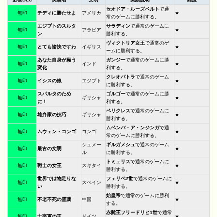
セオドア・ルーズベルト
で通
無印
テディに勝たせよ
アメリカ
★
常のゲームに勝利する。
エジプトのスルタ
サラディン
で通常のゲームに
無印
アラビア
★
ン
勝利する。
ヴィクトリア女王
で通常のゲ
無印
とても愉快ですわ
イギリス
★
ームに勝利する。
あなた自身が願う
ガンジー
で通常のゲームに勝
無印
インド
★
変化
利する。
クレオパトラ
で通常のゲーム
無印
イシスの娘
エジプト
★
に勝利する。
スパルタのため
ゴルゴー
で通常のゲームに勝
無印
ギリシャ
★
に！
利する。
ペリクレス
で通常のゲームに
無印
雄弁家の技巧
ギリシャ
★
勝利する。
ムベンバ・ア・ンジンガ
で通
無印
ムウェン・コンゴ
コンゴ
★
常のゲームに勝利する。
シュメー
ギルガメシュ
で通常のゲーム
無印
最古の文明
★
ル
に勝利する。
トミュリス
で通常のゲームに
無印
戦士の女王
スキタイ
★
勝利する。
世界では物足りな
フェリペ2世
で通常のゲームに
無印
スペイン
★
い
勝利する。
始皇帝
で通常のゲームに勝利
無印
不老不死の霊薬
中国
★
する。
赤髭王フリードリヒ1世
で通常
無印
十字軍の王
ドイツ
★