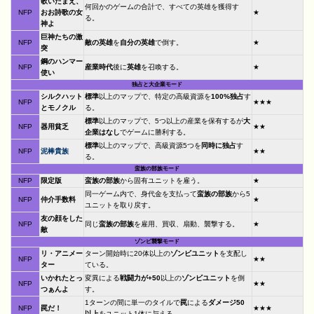
歌いたまえ、
何回かのゲームの合計で、すべての英雄を獲得す
NFP
おお詩歌の女
★
る。
神よ
巨神たちの激
NFP
敵の英雄
を
自分の英雄
で倒す。
★
突
鋼のハンマー
NFP
産業時代
後に
英雄
を召喚する。
★
使い
独占と大企業モード
シルクハット
標準
以上のマップで、特定の高級資源を
100%独占
す
NFP
★★★
とモノクル
る。
標準
以上のマップで、5つ以上の産業を保有するが
大
NFP
器用貧乏
★★
企業はなし
でゲームに勝利する。
標準
以上のマップで、高級資源5つを
同時に独占
す
NFP
泥棒貴族
★★
る。
蛮族の部族モード
NFP
限定版
蛮族の部族
から固有ユニットを雇う。
★
同一ゲーム内で、身代金を支払って
蛮族の部族
から5
NFP
仲介手数料
★
ユニットを取り戻す。
友の顔をした
NFP
同じ
蛮族の部族
を雇用、買収、扇動、襲撃する。
★
敵
ゾンビ襲撃モード
リ・アニメー
ターン開始時に20体以上の
ゾンビユニット
を支配し
NFP
★★
ター
ている。
いかれたとっ
変異による
戦闘力が+50
以上の
ゾンビユニット
を倒
NFP
★★
つぁんよ
す。
1ターンの間に単一のタイルで
罠
による
ダメージ50
NFP
罠だ！
★★★
以上
をユニット1体に与える。