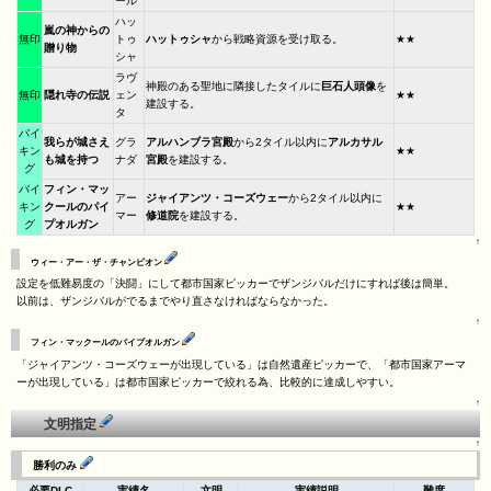
ール
ハッ
嵐の神からの
無印
トゥ
ハットゥシャ
から戦略資源を受け取る。
★★
贈り物
シャ
ラヴ
神殿のある聖地に隣接したタイルに
巨石人頭像
を
無印
隠れ寺の伝説
ェン
★★
建設する。
タ
バイ
我らが城さえ
グラ
アルハンブラ宮殿
から2タイル以内に
アルカサル
キン
★★
も城を持つ
ナダ
宮殿
を建設する。
グ
バイ
フィン・マッ
アー
ジャイアンツ・コーズウェー
から2タイル以内に
キン
クールのパイ
★★
マー
修道院
を建設する。
グ
プオルガン
↑
ウィー・アー・ザ・チャンピオン
設定を低難易度の「決闘」にして都市国家ピッカーでザンジバルだけにすれば後は簡単。
以前は、ザンジバルがでるまでやり直さなければならなかった。
↑
フィン・マックールのパイプオルガン
「ジャイアンツ・コーズウェーが出現している」は自然遺産ピッカーで、「都市国家アーマ
ーが出現している」は都市国家ピッカーで絞れる為、比較的に達成しやすい。
↑
文明指定
↑
勝利のみ
必要DLC
実績名
文明
実績説明
難度