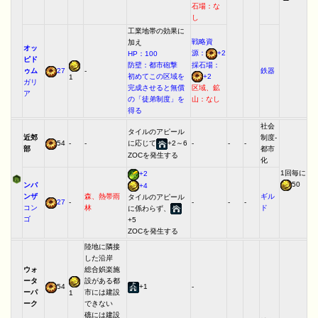
石場：な
し
工業地帯の効果に
戦略資
加え
オッ
源：
+2
HP：100
ピド
採石場：
防壁：都市砲撃
ゥム
27
-
鉄器
+2
初めてこの区域を
1
ガリ
区域、鉱
完成させると無償
ア
山：なし
の「徒弟制度」を
得る
社会
タイルのアピール
近郊
制度-
54
-
-
に応じて
+2～6
-
-
-
部
都市
ZOCを発生する
化
1回毎に
+2
50
ンバ
+4
ンザ
森、熱帯雨
ギル
タイルのアピール
27
-
-
-
-
コン
林
ド
に係わらず、
ゴ
+5
ZOCを発生する
陸地に隣接
した沿岸
ウォ
総合娯楽施
ータ
設がある都
54
+1
-
ーパ
市には建設
1
ーク
できない
礁には建設