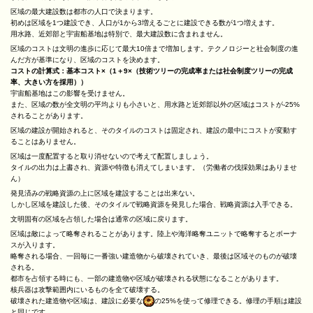
区域の最大建設数は都市の人口で決まります。
初めは区域を1つ建設でき、人口が1から3増えるごとに建設できる数が1つ増えます。
用水路、近郊部と宇宙船基地は特別で、最大建設数に含まれません。
区域のコストは文明の進歩に応じて最大10倍まで増加します。テクノロジーと社会制度の進
んだ方が基準になり、区域のコストを決めます。
コストの計算式：基本コスト×（1＋9×（技術ツリーの完成率または社会制度ツリーの完成
率、大きい方を採用））
宇宙船基地はこの影響を受けません。
また、区域の数が全文明の平均よりも小さいと、用水路と近郊部以外の区域はコストが-25%
されることがあります。
区域の建設が開始されると、そのタイルのコストは固定され、建設の最中にコストが変動す
ることはありません。
区域は一度配置すると取り消せないので考えて配置しましょう。
タイルの出力は上書され、資源や特徴も消えてしまいます。（労働者の伐採効果はありませ
ん）
発見済みの戦略資源の上に区域を建設することは出来ない。
しかし区域を建設した後、そのタイルで戦略資源を発見した場合、戦略資源は入手できる。
文明固有の区域を占領した場合は通常の区域に戻ります。
区域は敵によって略奪されることがあります。陸上や海洋略奪ユニットで略奪するとボーナ
スが入ります。
略奪される場合、一回毎に一番強い建造物から破壊されていき、最後は区域そのものが破壊
される。
都市を占領する時にも、一部の建造物や区域が破壊される状態になることがあります。
核兵器は攻撃範囲内にいるものを全て破壊する。
破壊された建造物や区域は、建設に必要な
の25%を使って修理できる。修理の手順は建設
と同じです。