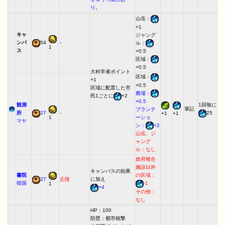
り。
山岳：
+1
キャ
ジャング
ンパ
54
-
ル：
1
ス
+0.5
区域：
+0.5
大科学者ポイント
区域：
+1
+0.5
区域に配置した市
農場：
民1ごとに
+2
+0.5
観測
1回毎に
筆記
プランテ
所
27
-
25
+1
+1
1
ーショ
マヤ
ン：
+2
山岳、ジ
ャング
ル：なし
政府複合
施設以外
キャンパスの効果
書院
の区域：
27
丘陵
に加え
韓国
-1
1
+4
その他：
なし
HP：100
防壁：都市砲撃