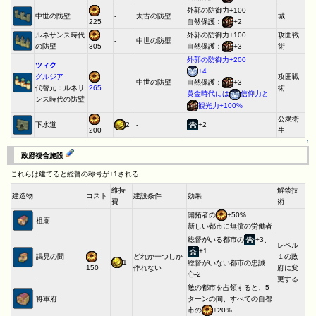
外郭の防御力+100
中世の防壁
-
太古の防壁
城
自然保護：
+2
225
ルネサンス時代
外郭の防御力+100
攻囲戦
-
中世の防壁
の防壁
自然保護：
+3
術
305
外郭の防御力+200
ツィク
+4
グルジア
攻囲戦
-
中世の防壁
自然保護：
+3
代替元：ルネサ
術
265
黄金時代には
信仰力と
ンス時代の防壁
観光力+100%
公衆衛
下水道
2
-
+2
生
200
↑
政府複合施設
これらは建てると総督の称号が+1される
維持
解禁技
建造物
コスト
建設条件
効果
費
術
開拓者の
+50%
祖廟
新しい都市に無償の労働者
総督がいる都市の
+3、
レベル
+1
謁見の間
どれか一つしか
１の政
1
総督がいない都市の忠誠
作れない
府に変
150
心-2
更する
敵の都市を占領すると、5
将軍府
ターンの間、すべての自都
市の
+20%