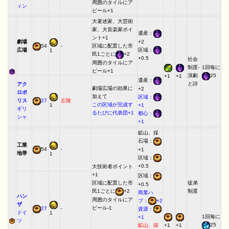
周囲のタイルにア
ィン
ピール+1
大著述家、大芸術
家、大音楽家ポイ
遺産：
ント+1
+2
劇場
54
-
区域に配置した市
区域：
広場
1
民1ごとに
+2
+0.5
社会
周囲のタイルにア
制度-
1回毎に
ピール+1
演劇
25
+1
+1
遺産：
と詩
アク
劇場広場の効果に
+2
ロポ
加えて
区域：
リス
27
丘陵
この区域が完成す
1
+1
ギリ
るたびに代表団+1
都心：
シャ
+1
鉱山、採
石場：
工業
54
-
+1
地帯
1
区域：
+0.5
大技術者ポイント
+1
区域：
区域に配置した市
徒弟
+0.5
民1ごとに
+2
制度
商業ハ
ハン
周囲のタイルにア
ブ：
+2
ザ
ピール-1
27
-
資源：
ドイ
1
1回毎に
+1
ツ
25
+1
+1
鉱山、採