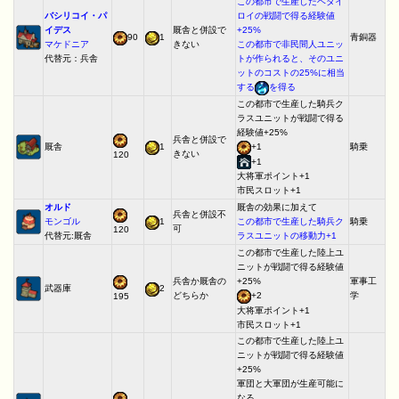
この都市で生産したヘタイ
バシリコイ・パ
ロイの戦闘で得る経験値
イデス
厩舎と併設で
+25%
90
1
青銅器
マケドニア
きない
この都市で非民間人ユニッ
代替元：兵舎
トが作られると、そのユニ
ットのコストの25%に相当
する
を得る
この都市で生産した騎兵ク
ラスユニットが戦闘で得る
経験値+25%
兵舎と併設で
厩舎
1
+1
騎乗
きない
120
+1
大将軍ポイント+1
市民スロット+1
オルド
厩舎の効果に加えて
兵舎と併設不
モンゴル
1
この都市で生産した騎兵ク
騎乗
可
120
代替元:厩舎
ラスユニットの移動力+1
この都市で生産した陸上ユ
ニットが戦闘で得る経験値
兵舎か厩舎の
+25%
軍事工
武器庫
2
どちらか
+2
学
195
大将軍ポイント+1
市民スロット+1
この都市で生産した陸上ユ
ニットが戦闘で得る経験値
+25%
軍団と大軍団が生産可能に
なる