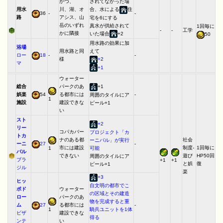
かつ、
されてなかった場
用水
川、湖、オ
合、水による
住
36
-
-
路
アシス、山
宅を6にする
岳のいずれ
真水が供給されて
1回毎に
-
-
工学
かに隣接
いた場合
+2
50
用水路の効果に加
浴場
用水路と同
えて
ロー
18
-
-
様
+2
マ
+1
ウォーター
総合
パークのあ
+1
娯楽
54
る都市には
-
周囲のタイルにア
1
施設
建設できな
ピール+1
い
スト
+2
リー
コパカバー
プロジェクト「カ
トカ
ナのある都
社会
ーニバル」が実行
ーニ
27
-
市には建設
制度-
1回毎に
1
可能
バル
できない
遊び
HP50回
周囲のタイルにア
ブラ
+1
+1
と娯
復
ピール+1
ジル
楽
+3
ヒッ
自文明の都市でこ
ポド
ウォーター
の区域とその建造
ロー
パークのあ
物を完成すると重
ム
27
る都市には
-
1
騎兵ユニットを1体
ビザ
建設できな
得る
ンテ
い