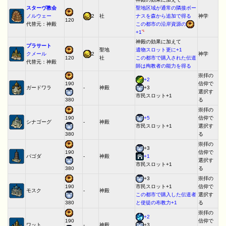
スターヴ教会
聖地区域が通常の隣接ボー
ノルウェー
2
社
ナスを森から追加で得る
神学
120
代替元：神殿
この都市の沿岸資源の
*1
+1
神殿の効果に加えて
プラサート
聖地
遺物スロット更に+1
クメール
2
神学
社
この都市で購入された伝道
120
代替元：神殿
師は殉教者の能力を得る
崇拝の
+2
信仰で
190
ガードワラ
-
神殿
+3
選択す
市民スロット+1
る
380
崇拝の
+5
信仰で
190
シナゴーグ
-
神殿
選択す
市民スロット+1
る
380
崇拝の
+3
信仰で
190
パゴダ
-
神殿
+1
選択す
市民スロット+1
る
380
+3
崇拝の
信仰で
190
市民スロット+1
モスク
-
神殿
選択す
この都市で購入した伝道者
る
と使徒の布教力+1
380
崇拝の
+2
信仰で
190
ワット
-
神殿
+3