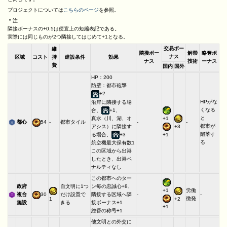
プロジェクトについては
こちらのページ
を参照。
＊注
隣接ボーナスの+0.5は便宜上の短縮表記である。
実際には同じものが2つ隣接してはじめて+1となる。
交易ボー
維
隣接ボー
解禁
略奪ボ
ナス
区域
コスト
持
建設条件
効果
ナス
技術
ーナス
費
国内
国外
HP：200
防壁：都市砲撃
+2
HPがな
沿岸に隣接する場
くなる
合、
+1、
と
+1
真水（川、湖、オ
都心
54
-
都市タイル
-
-
都市が
+3
アシス）に隣接す
陥落す
る場合、
+3
+1
る
航空機最大保有数1
この区域から出港
したとき、出港ペ
ナルティなし
この都市へのター
政府
自文明に1つ
ン毎の忠誠心+8、
+1
労働
複合
30
だけ設置で
隣接する区域へ隣
-
-
徴発
1
+2
施設
きる
接ボーナス+1
+1
総督の称号+1
他文明との外交に