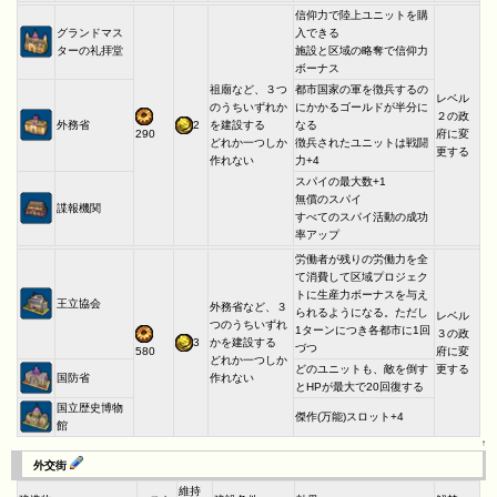
信仰力で陸上ユニットを購
グランドマス
入できる
ターの礼拝堂
施設と区域の略奪で信仰力
ボーナス
祖廟など、３つ
都市国家の軍を徴兵するの
レベル
のうちいずれか
にかかるゴールドが半分に
２の政
外務省
2
を建設する
なる
府に変
290
どれか一つしか
徴兵されたユニットは戦闘
更する
作れない
力+4
スパイの最大数+1
無償のスパイ
諜報機関
すべてのスパイ活動の成功
率アップ
労働者が残りの労働力を全
て消費して区域プロジェク
トに生産力ボーナスを与え
王立協会
外務省など、３
られるようになる。ただし
レベル
つのうちいずれ
1ターンにつき各都市に1回
３の政
3
かを建設する
づつ
府に変
580
どれか一つしか
どのユニットも、敵を倒す
更する
国防省
作れない
とHPが最大で20回復する
国立歴史博物
傑作(万能)スロット+4
館
↑
外交街
維持