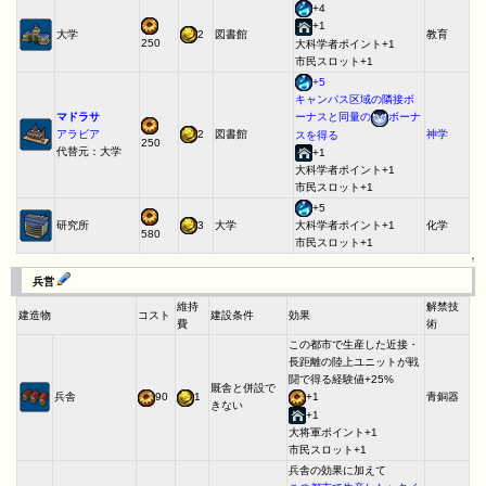
+4
+1
大学
2
図書館
教育
250
大科学者ポイント+1
市民スロット+1
+5
キャンパス区域の隣接ボ
マドラサ
ーナスと同量の
ボーナ
アラビア
2
図書館
神学
スを得る
250
代替元：大学
+1
大科学者ポイント+1
市民スロット+1
+5
研究所
3
大学
化学
大科学者ポイント+1
580
市民スロット+1
↑
兵営
維持
解禁技
建造物
コスト
建設条件
効果
費
術
この都市で生産した近接・
長距離の陸上ユニットが戦
闘で得る経験値+25%
厩舎と併設で
兵舎
90
1
+1
青銅器
きない
+1
大将軍ポイント+1
市民スロット+1
兵舎の効果に加えて