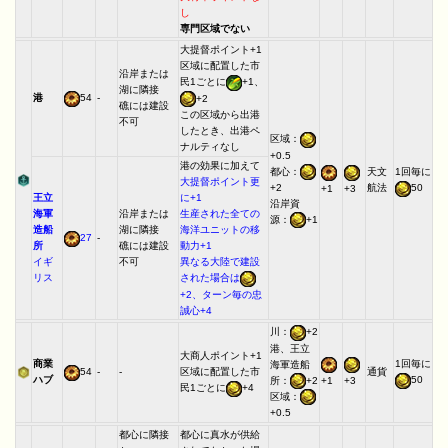
し
専門区域でない
大提督ポイント+1
区域に配置した市
沿岸または
民1ごとに
+1、
湖に隣接
港
54
-
+2
礁には建設
この区域から出港
不可
したとき、出港ペ
区域：
ナルティなし
+0.5
港の効果に加えて
都心：
天文
1回毎に
大提督ポイント更
+2
航法
50
+1
+3
王立
に+1
沿岸資
海軍
沿岸または
生産された全ての
源：
+1
造船
湖に隣接
海洋ユニットの移
27
-
所
礁には建設
動力+1
イギ
不可
異なる大陸で建設
リス
された場合は
+2、ターン毎の忠
誠心+4
川：
+2
港、王立
大商人ポイント+1
商業
1回毎に
海軍造船
54
-
-
区域に配置した市
通貨
ハブ
50
所：
+2
+1
+3
民1ごとに
+4
区域：
+0.5
都心に隣接
都心に真水が供給