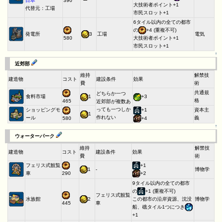
日本
390
大技術者ポイント+1
代替元：工場
市民スロット+1
6タイル以内の全ての都市
の
+4 (重複不可)
発電所
3
工場
電気
580
大技術者ポイント+1
市民スロット+1
↑
近郊部
維持
解禁技
建造物
コスト
建設条件
効果
費
術
共通規
どちらか一つ
食料市場
1
+3
格
465
近郊部が複数あ
っても一つしか
ショッピングモ
+1
資本主
1
作れない
ール
義
580
+4
↑
ウォーターパーク
維持
解禁技
建造物
コスト
建設条件
効果
費
術
フェリス式観覧
+1
1
-
博物学
車
290
+2
9タイル以内の全ての都市
の
+1 (重複不可)
フェリス式観覧
水族館
2
博物学
この都市の沿岸資源、沈没
車
445
船、礁タイル1つにつき
+1