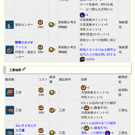
テーマ化条件：時代を統
一、かつ異なる文明から
+4
大芸術家ポイント+1
美術館か考古
無線通
放送センター
3
大音楽家ポイント+2
博物館
信
580
市民スロット+1
傑作(音楽)スロット+1
放送センターの効果に加え
映画スタジオ
て
アメリカ
美術館か考古
無線通
3
映画スタジオのある都市は
代替元：放送セ
博物館
信
580
近代入りの他文明に対する
ンター
+100%
↑
工業地帯
維持
解禁技
建造物
コスト
建設条件
効果
費
術
+2
徒弟制
工房
1
-
大技術者ポイント+1
度
195
市民スロット+1
6タイル以内の全ての都市
の
+3 (重複不可)
工場
2
工房
工業化
390
大技術者ポイント+1
市民スロット+1
6タイル以内の全ての都市
エレクトロニク
の
+4 (重複不可)
ス工場
2
工房
工業化
電気：この都市の
+4