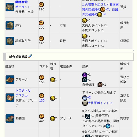
織物会館
この都市を起点とする国家
ポーランド
-
-
通貨
間の交易路の
+2、自国
120
代替元：市場
の交易路の
+4
+5
銀行制
銀行
-
市場
大商人ポイント+1
度
290
市民スロット+1
+7
証券取引所
-
銀行
経済学
大商人ポイント+1
390
市民スロット+1
↑
総合娯楽施設
維持
解禁技
建造物
コスト
建設条件
効果
費
術
+1
遊びと
アリーナ
1
-
+1
娯楽
150
自然保護：
+1
トラクトリ
アリーナの効果に加えて
アステカ
遊びと
+2
1
-
代替元：アリー
娯楽
135
大将軍ポイント+1
ナ
6タイル以内の全ての都市
の
+1 (重複不可)
動物園
2
アリーナ
博物学
445
この都市の熱帯雨林、湿地
タイル1つにつき
+1
6タイル以内の全ての都市
の
+2 (重複不可)