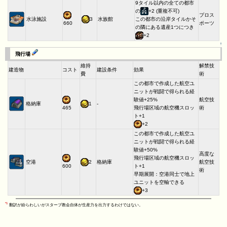
9タイル以内の全ての都市
の
+2 (重複不可)
プロス
水泳施設
3
水族館
この都市の沿岸タイルかそ
ポーツ
660
の隣にある遺産1つにつき
+2
↑
飛行場
維持
解禁技
建造物
コスト
建設条件
効果
費
術
この都市で作成した航空ユ
ニットが戦闘で得られる経
験値+25%
航空技
格納庫
1
-
飛行場区域の航空機スロッ
術
465
ト+1
+2
この都市で作成した航空ユ
ニットが戦闘で得られる経
験値+50%
高度な
飛行場区域の航空機スロッ
空港
2
格納庫
航空技
ト+1
600
術
早期展開：空港同士で地上
ユニットを空輸できる
+3
*1
翻訳が紛らわしいがスターブ教会自体が生産力を出力するわけではない。