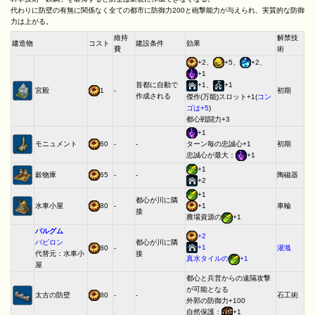
代わりに防壁の有無に関係なく全ての都市に防御力200と砲撃能力が与えられ、実質的な防御
力は上がる。
維持
解禁技
建造物
コスト
建設条件
効果
費
術
+2、
+5、
+2、
+1
首都に自動で
+1、
+1
宮殿
1
-
初期
作成される
傑作(万能)スロット+1(
コン
ゴは+5
)
都心戦闘力+3
+1
モニュメント
60
-
-
初期
ターン毎の忠誠心+1
忠誠心が最大：
+1
+1
穀物庫
65
-
-
陶磁器
+2
+1
都心が川に隣
水車小屋
80
-
車輪
+1
接
農場資源の
+1
パルグム
+2
バビロン
都心が川に隣
+1
80
-
灌漑
代替元：水車小
接
真水タイルの
+1
屋
都心と兵営からの遠隔攻撃
が可能となる
太古の防壁
80
-
-
石工術
外郭の防御力+100
自然保護：
+1