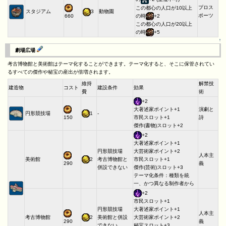
プロス
この都心の人口が10以上
スタジアム
3
動物園
ポーツ
660
の時
+2
この都心の人口が20以上
の時
+5
↑
劇場広場
考古博物館と美術館はテーマ化することができます。テーマ化すると、そこに保管されてい
るすべての傑作や秘宝の産出が倍増されます。
維持
解禁技
建造物
コスト
建設条件
効果
費
術
+2
演劇と
大著述家ポイント+1
円形競技場
1
-
詩
150
市民スロット+1
傑作(書物)スロット+2
+2
大著述家ポイント+1
円形競技場
大芸術家ポイント+2
人本主
美術館
2
考古博物館と
市民スロット+1
義
290
併設できない
傑作(芸術)スロット+3
テーマ化条件：種類を統
一、かつ異なる制作者から
+2
市民スロット+1
円形競技場
大著述家ポイント+1
人本主
考古博物館
2
美術館と併設
大芸術家ポイント+2
義
290
できない
秘宝スロット+3