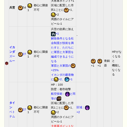
大将軍ポイント+1
都心に隣接
区域に配置した市
兵営
54
不可
民1ごとに
+1、
1
+2
周囲のタイルにア
ピール-1
兵営の効果に加え
+1
-
解除条件となる社
会制度が技術を満
イカ
たすと、ただちに
ンダ
都心に隣接
HPがな
に軍団と大軍団を
27
ズー
不可
くなる
1
編成できるように
ルー
青銅
と
なる
器
機能し
軍団と大軍団の
+1
+1
なくな
+25%
る
イカンダの建造物
に
+2、
+1
HP：100
防壁：都市砲撃
航空技術：
と同
等の
タイ
区域に配置した市
ン
都心に隣接
区域：
民1ごとに
+1、
27
ベト
不可
1
+2
+2
ナム
周囲のタイルにア
ピール-1
大将軍ポイントな