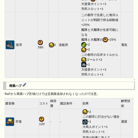
大提督ポイント+1
市民スロット+1
この都市で生産した海洋ユ
ニットが戦闘で得る経験値
+25%
艦隊と大艦隊が生産可能に
なる
艦隊と大艦隊の
+25%
+2
港湾
0
造船所
電気
580
+2
この都市の沿岸タイルから
ゴールド+2
+1
大提督ポイント+1
市民スロット+1
↑
商業ハブ
RaFから商業ハブ区域だけでは交易路追加されなくなったので注意。
維持
解禁技
建造物
コスト
建設条件
効果
費
術
+2
この都市に灯台がない場合
市場
-
-
通貨
+1
120
大商人ポイント+1
市民スロット+1
市場の効果に加えて