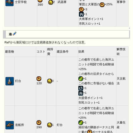
士官学校
2
武器庫
軍事学
軍団と大軍団の
+25%
390
+3
+1
大将軍ポイント+1
市民スロット+1
↑
港
RaFから港区域だけでは交易路追加されなくなったので注意。
維持
解禁技
建造物
コスト
建設条件
効果
費
術
この都市で生産した海洋ユ
ニットが戦闘で得る経験値
+25%
この都市の沿岸タイルから
+1
天文航
灯台
0
-
法
120
この都市に市場がない場合
+1
+1
大提督ポイント+1
市民スロット+1
この都市で生産した海洋ユ
ニットが戦闘で得る経験値
+25%
+1
大量生
造船所
1
灯台
産
290
港区域の隣接ボーナスと同
じ量の
ボーナスを得る