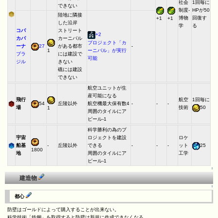
社会
1回毎に
できない
制度-
HPが50
陸地に隣接
博物
回復す
+1
+1
した沿岸
学
る
コパ
ストリート
+2
カパ
カーニバル
プロジェクト「カ
ーナ
27
がある都市
-
1
ーニバル」が実行
ブラ
には建設で
可能
ジル
きない
礁には建設
できない
航空ユニットが生
産可能になる
飛行
航空
1回毎に
54
丘陵以外
航空機最大保有数4
-
-
-
場
技術
50
1
周囲のタイルにア
ピール-1
科学勝利の為のプ
宇宙
ロジェクトを建設
ロケ
船基
-
丘陵以外
できる
-
-
-
ット
25
1800
地
周囲のタイルにア
工学
ピール-1
↑
建造物
↑
都心
防壁はゴールドによって購入することが出来ない。
科学技術「鉄鋼」を取得すると防壁は新規に作成できなくなる。