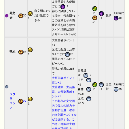
よる使節や大使館
ごとに
+1
自文明に1つ
都心に隣接してい
+1
外交
1回毎に
30
だけ設置で
-
数学
る場合、代表団+1
街
25
1
+1
きる
この区域とその隣
+1
接区域を狙う敵の
スパイ活動は通常
より2レベル下がる
大預言者ポイント
+1
区域に配置した市
聖地
54
-
民1ごとに
+2
1
周囲のタイルにア
ピール+1
聖地の効果に加え
自然遺
て
産：
+2
大預言者ポイント
山岳：
更に+1
占星
1回毎に
+1
大著述家、大芸術
術
25
+1
+1
森林：
家、大音楽家ポイ
+0.5
ラヴ
ント+1
区域：
ラ
27
-
この都市の文化圏
+0.5
ロシ
1
内で偉人の能力を
ア
発動する度、都市
の文化圏が1タイル
だけ拡張する。こ
のさい他国の土地
を奪う可能性あ