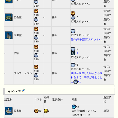
選択す
市民スロット+1
る
380
崇拝の
+2
信仰で
190
公会堂
-
神殿
+3
選択す
市民スロット+1
る
380
崇拝の
+3
信仰で
190
大聖堂
-
神殿
市民スロット+1
選択す
傑作(宗教芸術)スロット+1
る
380
崇拝の
+3
信仰で
190
-
仏塔
-
神殿
+1
選択す
市民スロット+1
る
380
+3
崇拝の
市民スロット+1
信仰で
190
-
ダルエ・メフル
-
神殿
建設か修理した時点から壊
選択す
れるまで、時代が進むごと
る
380
に
+1
↑
キャンパス
維持
解禁技
建造物
コスト
建設条件
効果
費
術
+2
図書館
90
1
-
筆記
大科学者ポイント+1
市民スロット+1