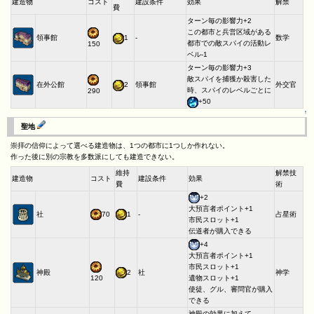
建造物
コスト
建設条件
効果
解禁
費
ターン毎の影響力+2
この都市と兵営区域がある
領事館
1
-
数学
都市での敵スパイの活動レ
150
ベル-1
ターン毎の影響力+3
敵スパイを捕獲か殺害した
在外公館
2
領事館
外交官
時、スパイのレベルごとに
290
+50
↑
聖地
崇拝の信仰によって選べる建造物は、1つの都市に1つしか作れない。
作った後に別の宗教を多数派にしても建造できない。
維持
解禁技
建造物
コスト
建設条件
効果
費
術
+2
大預言者ポイント+1
社
70
1
-
占星術
市民スロット+1
伝道者が購入できる
+4
大預言者ポイント+1
市民スロット+1
神殿
2
社
神学
120
遺物スロット+1
使徒、グル、審問官が購入
できる
神殿の効果に加えて