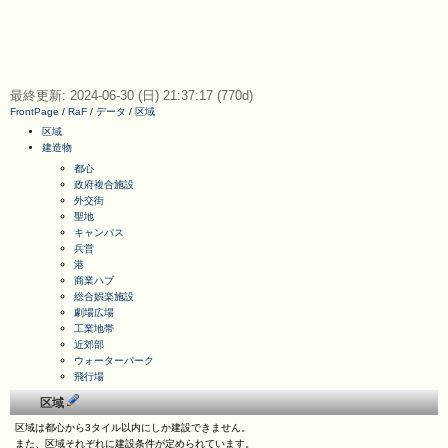
最終更新: 2024-06-30 (日) 21:37:17 (770d)
FrontPage
/
RaF
/
データ
/
区域
区域
建造物
都心
政府複合施設
外交街
聖地
キャンパス
兵営
港
商業ハブ
総合娯楽施設
劇場広場
工業地帯
近郊部
ウォーターパーク
飛行場
区域
区域は都心から3タイル以内にしか建設できません。
また、区域それぞれに建設条件が定められています。