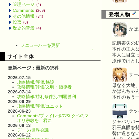
管理ページ
(4)
Comments
(269)
登場人物
その他情報
(34)
投票
(8)
歴史的背景
(4)
かば
記憶喪失の
メニューバーを更新
本作の主人
↑
本人に目立っ
サイト全体
原作ではと
更新ページ：最新の15件
サー
2026-07-15
攻略情報/評価/施設
母なる大地
攻略情報/評価/文明・指導者
かばんちゃ
2026-07-14
攻略情報/勝利条件別/制覇勝利
本作のもう
2026-06-29
攻略情報/評価/ユニット
ラッ
2026-06-23
Comments/プレイレポ/GS/ クペのマ
オリ宗教を、君に
ジャパリパ
2026-06-13
邪王真眼を
データ/世界会議
替に過ぎな
2026-06-12