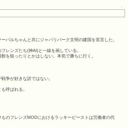
↑
サーバルちゃんと共にジャパリパーク文明の建国を宣言した。
レンズたち(神AI)と一線を画している。
書館を狙ったりとかはしない。本気で勝ちに行く。
が戦争が好きな訳ではない。
とも呼ばれる。
けものフレンズMODにおけるラッキービーストは労働者の代