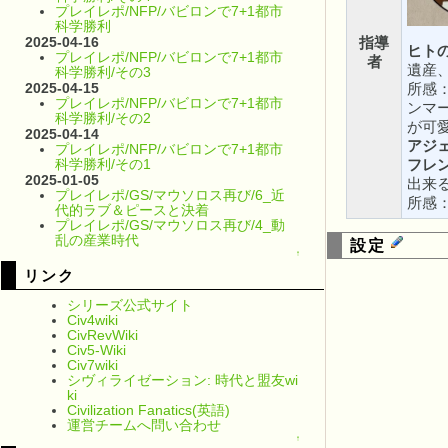
プレイレポ/NFP/バビロンで7+1都市
科学勝利
2025-04-16
指導
ヒト
プレイレポ/NFP/バビロンで7+1都市
者
遺産
科学勝利/その3
2025-04-15
所感
プレイレポ/NFP/バビロンで7+1都市
ンマ
科学勝利/その2
が可
2025-04-14
アジ
プレイレポ/NFP/バビロンで7+1都市
科学勝利/その1
フレ
2025-01-05
出来
プレイレポ/GS/マウソロス再び/6_近
所感
代的ラブ＆ピースと決着
プレイレポ/GS/マウソロス再び/4_動
乱の産業時代
設定
↑
リンク
シリーズ公式サイト
Civ4wiki
CivRevWiki
Civ5-Wiki
Civ7wiki
シヴィライゼーション: 時代と盟友wi
ki
Civilization Fanatics(英語)
運営チームへ問い合わせ
↑