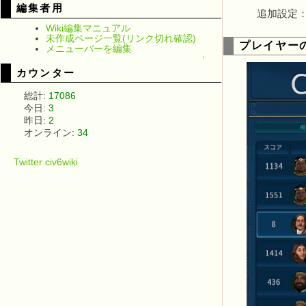
編集者用
追加設定：
Wiki編集マニュアル
未作成ページ一覧(リンク切れ確認)
プレイヤー
メニューバーを編集
↑
カウンター
総計:
17086
今日:
3
昨日:
2
オンライン:
34
Twitter civ6wiki