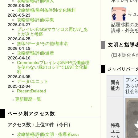
本プレイレポ
攻略情報/評価/偉人
2026-06-04
攻略情報/勝利条件別/文化勝利
キュ
2026-05-23
攻略情報/評価/宗教
2026-04-27
話題沸騰の
プレイレポ/GS/マウソロス再び/7_あ
諜報・外交
とがきと考察
2026-04-25
無印/データ/その他/都市名
文明と指導
2026-04-19
攻略情報/評価/遺産
(日本語化さ
2026-04-10
Comments/プレイレポ/NFP/労働倫理
を使わない緑のロシアで169T文化勝
ジャパリパー
利
2026-04-05
フレ
データ/ユニット
固有
あら
2025-12-04
能力
RecentDeleted
社会
→
更新履歴一覧
↑
ページ別アクセス数
アクセス数：上位10件（今日）
特殊
ユニ
攻略情報/評価/文明・指導者
(297)
ット