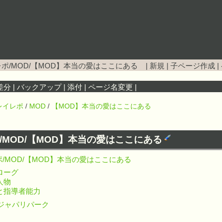
ポ/MOD/【MOD】本当の愛はここにある
|
新規
|
子ページ作成
|
差分
|
バックアップ
|
添付
|
ページ名変更
|
レイレポ
/
MOD
/
【MOD】本当の愛はここにある
/MOD/【MOD】本当の愛はここにある
/MOD/【MOD】本当の愛はここにある
ローグ
人物
と指導者能力
ジャパリパーク