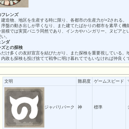
のフレンズ
、建造物、地区を生産する時に限り、各都市の生産力が+2される。
：序盤の動き出しが早くなり、また建てたばかりの都市を素早く機
ー規模では実質バニラ同然であり、インカやハンガリー、ヌビアと
愛い。
ェンダ
ンズとの探検
るだけ多くの友好宣言を結びたがり、また探検を重要視している。
：内政も探検も投げ捨てて戦争に明け暮れてでもいなければ仲良く
文明
難易度
ゲームスピード
ジャパリパーク
神
標準