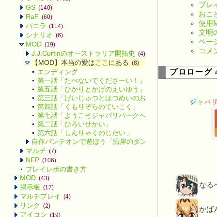
プレ
GS
(140)
おこ
RaF
(60)
使用
バニラ
(114)
文明
シナリオ
(6)
ペー
MOD
(19)
コメ
J.J.Curtinのオーストラリア開拓史
(4)
【MOD】本当の愛はここにある
(8)
プロローグ
エンディング
第一話「たべないでくださーい！」
第五話「ひかりとかげのえいゆう」
第三話「げいじゅつとはつめいのおうごんじだい」
第四話「くもりぞらのていこく」
第七話「ようこそジャパリパークへ」
第二話「ひろいせかい」
第六話「しんりゃくのじだい」
自作パンテオンで遊ぼう「沿岸のダンス」
(4)
マルチ
(7)
NFP
(106)
プレイレポの書き方
MOD
(43)
なる
掲示板
(17)
マルチプレイ
(4)
リンク
(2)
かば
アイコン
(19)