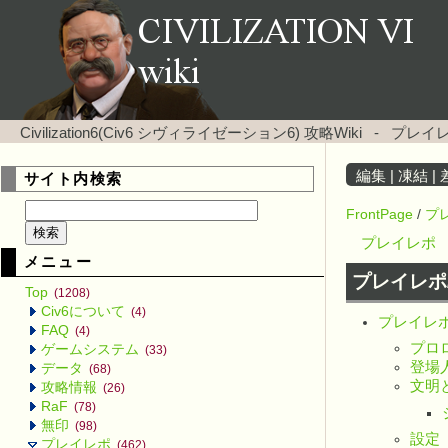
Civilization6(Civ6 シヴィライゼーション6) 攻略Wiki
-
プレイレ
編集
|
凍結
|
サイト内検索
FrontPage
/
プ
プレイレポ
メニュー
プレイレポ
Top
(1208)
Civ6について
(4)
プレイレポ
FAQ
(4)
プロ
ゲームシステム
(33)
登場
データ
(68)
文明
攻略情報
(26)
RaF
(78)
無印
(98)
設定
プレイレポ
(462)