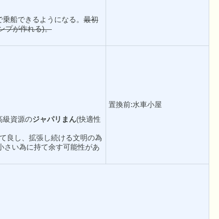
で乗船できるようになる。
最初
ンプが作れる)。
置換前:水車小屋
高級資源の
ジャパリまん
(快適性
って良し、拡張し続ける文明の為
小さい為に持て余す可能性があ