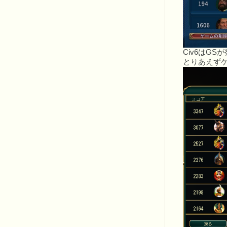
Civ6はG
とりあえず