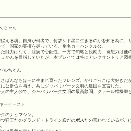
んちゃん
彷徨える魂。自身が何者で、何故シド星に生きるのかを知る為に、
公で、国家の実権を握っている。別名カーバンクル公。
た能力はなく、臆病で心配性。一方で知略と観察力、発想力は他のフ
しょかんを目指していたが、本プレイでは特にアレクサンドリア図
バルちゃん
、さばんなちほーに生まれ育ったフレンズ。かりごっこは大好きだ
んに公爵位を与え、共にジャパリパーク文明の建国を宣言した。
一人の主人公で、ジャパリパーク文明の最高顧問。クァール枢機卿
キービースト
ークのナビマシン。
持つ狂王だのグランド・トライン殿だの
ボス
だの言われているが、
い。