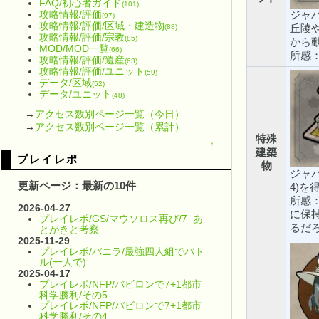
FAQ/初心者ガイド
(101)
攻略情報/評価
ジャ
(97)
攻略情報/評価/区域・建造物
(88)
丘陵
攻略情報/評価/宗教
(85)
から
MOD/MOD一覧
(66)
所感
攻略情報/評価/遺産
(63)
攻略情報/評価/ユニット
(59)
データ/区域
(52)
データ/ユニット
(48)
→
アクセス数別ページ一覧（今日）
→
アクセス数別ページ一覧（累計）
特殊
↑
建築
プレイレポ
物
ジャ
更新ページ：最新の10件
4)を
所感
2026-04-27
に保
プレイレポ/GS/マウソロス再び/7_あ
るだ
とがきと考察
2025-11-29
プレイレポ/バニラ/最強四人組でバト
ル(一人で)
2025-04-17
プレイレポ/NFP/バビロンで7+1都市
科学勝利/その5
プレイレポ/NFP/バビロンで7+1都市
科学勝利/その4