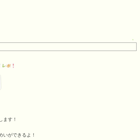
↑
します！
めいができるよ！