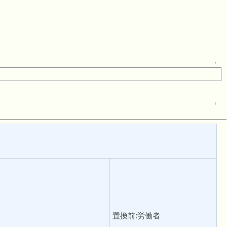
↑
↑
置換前:労働者