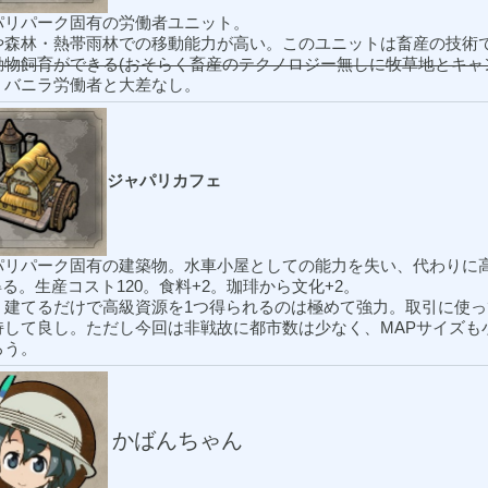
パリパーク固有の労働者ユニット。
や森林・熱帯雨林での移動能力が高い。このユニットは畜産の技術
動物飼育ができる(おそらく畜産のテクノロジー無しに牧草地とキャ
：バニラ労働者と大差なし。
ジャパリカフェ
パリパーク固有の建築物。水車小屋としての能力を失い、代わりに
得る。生産コスト120。食料+2。珈琲から文化+2。
：建てるだけで高級資源を1つ得られるのは極めて強力。取引に使
持して良し。ただし今回は非戦故に都市数は少なく、MAPサイズも
ろう。
かばんちゃん