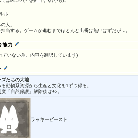
では民衆の声を担当する(かも)。
ルル
あの人。
を担当する。ゲームが進むまでほとんど出番は無いはずだが…。
者能力
れていない為、内容を翻訳しています)
ク
ンズたちの大地
ゆる動物系資源から生産と文化を1ずつ得る。
制度「自然保護」解除後は+2。
ラッキービースト