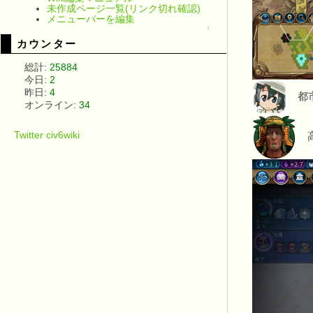
未作成ページ一覧(リンク切れ確認)
メニューバーを編集
↑
カウンター
総計:
25884
今日:
2
昨日:
4
都市
オンライン:
34
Twitter civ6wiki
高