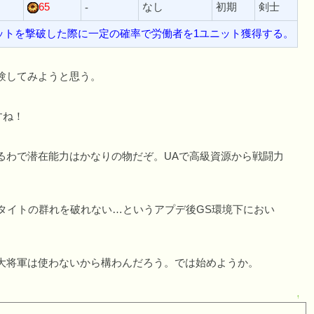
65
なし
初期
剣士
-
ットを撃破した際に一定の確率で労働者を1ユニット獲得する。
験してみようと思う。
すね！
わで潜在能力はかなりの物だぞ。UAで高級資源から戦闘力
イトの群れを破れない…というアプデ後GS環境下におい
大将軍は使わないから構わんだろう。では始めようか。
↑