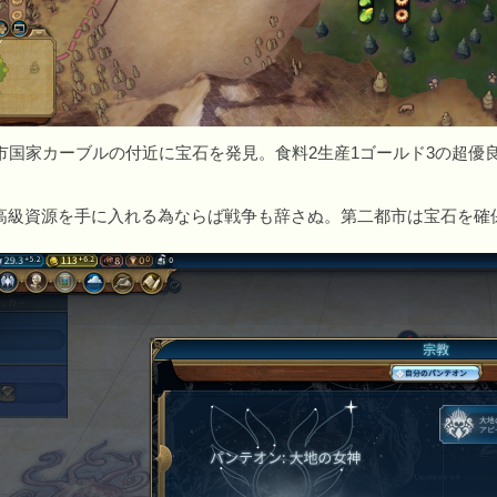
国家カーブルの付近に宝石を発見。食料2生産1ゴールド3の超優
級資源を手に入れる為ならば戦争も辞さぬ。第二都市は宝石を確