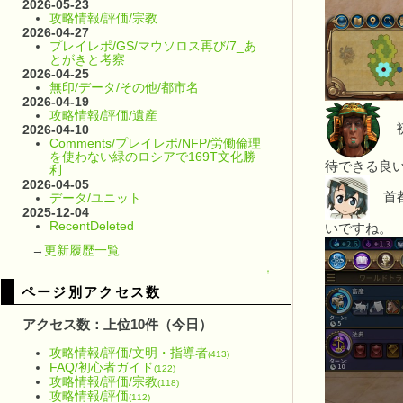
2026-05-23
攻略情報/評価/宗教
2026-04-27
プレイレポ/GS/マウソロス再び/7_あ
とがきと考察
2026-04-25
無印/データ/その他/都市名
2026-04-19
攻略情報/評価/遺産
初
2026-04-10
Comments/プレイレポ/NFP/労働倫理
を使わない緑のロシアで169T文化勝
待できる良
利
2026-04-05
首都
データ/ユニット
2025-12-04
RecentDeleted
いですね。
→
更新履歴一覧
↑
ページ別アクセス数
アクセス数：上位10件（今日）
攻略情報/評価/文明・指導者
(413)
FAQ/初心者ガイド
(122)
攻略情報/評価/宗教
(118)
攻略情報/評価
(112)