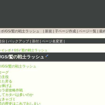
ポ/GS/鷲の戦士ラッシュ
|
新規
|
子ページ作成
|
ページ一覧
|
最
差分
|
バックアップ
|
添付
|
ページ名変更
|
レイレポ
/
GS
/
鷲の戦士ラッシュ
/GS/鷲の戦士ラッシュ
/GS/鷲の戦士ラッシュ
ローグ
の主役
また昇る
を捧げよ
カラ砦攻略作戦
してカタパは多いのか
なきゃゴミ
星の歴史はこれでおしまい