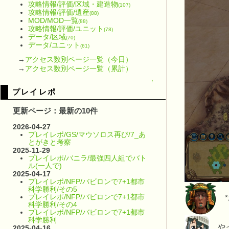
攻略情報/評価/区域・建造物
(107)
攻略情報/評価/遺産
(88)
MOD/MOD一覧
(88)
攻略情報/評価/ユニット
(78)
データ/区域
(70)
データ/ユニット
(61)
→
アクセス数別ページ一覧（今日）
→
アクセス数別ページ一覧（累計）
↑
プレイレポ
更新ページ：最新の10件
2026-04-27
プレイレポ/GS/マウソロス再び/7_あ
とがきと考察
2025-11-29
プレイレポ/バニラ/最強四人組でバト
ル(一人で)
2025-04-17
プレイレポ/NFP/バビロンで7+1都市
科学勝利/その5
プレイレポ/NFP/バビロンで7+1都市
*
科学勝利/その4
プレイレポ/NFP/バビロンで7+1都市
科学勝利
やっ
2025-04-16