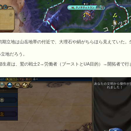
期立地は山岳地帯の付近で、大理石や絹がちらほら見えていた。
い立地だろう。
生産は、鷲の戦士2→労働者（ブーストとUA目的）→開拓者で行