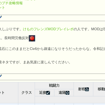
のプチ攻略情報
ント
しぶりです。
けものフレンズMODプレイレポ
の人です。MODは
ん。長時間労働反対
石にこのままだとCiv6から疎遠になりそうだったからな。令和
ネタですが、まあ気楽に楽しんでください。
戦闘力
射程
移動
ット
クラス
近接
遠隔