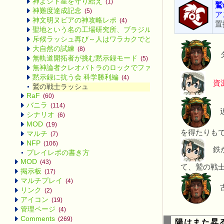
神よシド星を守り給え
(1)
鷲
神難度達成記念
(5)
ア
神文明ヌビアの神攻略レポ
(4)
置
聖地という名の工場研究所、ブラジル
(2)
斥候ラッシュ再び～人はワラカクでどこまで行けるのか～
(4
大自然の試練
(8)
タ
無軌道開拓者が挑む黙示録モード
(5)
無神論者クレオパトラのロックでファラオな芸術革命
(4)
黙示録に抗う会 科学勝利編
(4)
資
鷲の戦士ラッシュ
RaF
(60)
バニラ
(114)
近
シナリオ
(6)
MOD
(19)
を得たりも
マルチ
(7)
NFP
(106)
鉄が
プレイレポの書き方
MOD
(43)
て、鷲の戦
掲示板
(17)
マルチプレイ
(4)
古
リンク
(2)
アイコン
(19)
管理ページ
(4)
Comments
(269)
陽はまた昇