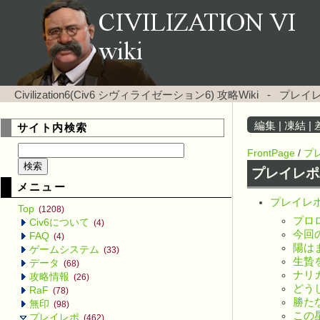
Civilization6(Civ6 シヴィライゼーション6) 攻略Wiki
-
プレイレ
編集
|
凍結
|
サイト内検索
FrontPage
/
プ
プレイレポ
メニュー
プレイレポ
Top
(1208)
プロ
Civ6について
(4)
今回
FAQ
(4)
陽は
ゲームシステム
(33)
生贄
データ
(68)
ナリ
攻略情報
(26)
どう
RaF
(78)
勝た
無印
(98)
この
プレイレポ
(462)