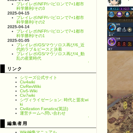
プレイレポ/NFP/バビロンで7+1都市
科学勝利/その3
2025-04-15
プレイレポ/NFP/バビロンで7+1都市
科学勝利/その2
2025-04-14
プレイレポ/NFP/バビロンで7+1都市
科学勝利/その1
2025-01-05
プレイレポ/GS/マウソロス再び/6_近
代的ラブ＆ピースと決着
プレイレポ/GS/マウソロス再び/4_動
乱の産業時代
↑
リンク
シリーズ公式サイト
Civ4wiki
CivRevWiki
Civ5-Wiki
Civ7wiki
シヴィライゼーション: 時代と盟友wi
ki
Civilization Fanatics(英語)
運営チームへ問い合わせ
↑
編集者用
Wiki編集マニュアル