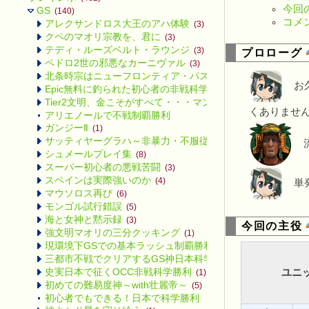
今回
GS
(140)
コメ
アレクサンドロス大王のアハ体験
(3)
クペのマオリ宗教を、君に
(3)
テディ・ルーズベルト・ラウンジ
(3)
プロローグ
ペドロ2世の邪悪なカーニヴァル
(3)
北条時宗はニューフロンティア・パスに備えるようです
(3)
お久
Epic無料に釣られた初心者の非戦科学勝利
(2)
Tier2文明、金こそがすべて・・・マンサ
(2)
くありませ
アリエノールで不戦制覇勝利
ガンジーⅡ
(1)
サッティヤーグラハ～非暴力・不服従～
(3)
流
シュメールプレイ集
(8)
スーパー初心者の悪戦苦闘
(3)
スペインは実際強いのか
(4)
単発
マウソロス再び
(6)
モンゴル試行錯誤
(5)
海と女神と黙示録
(3)
今回の主役
強文明マオリの三分クッキング
(1)
現環境下GSでの基本ラッシュ制覇勝利
(4)
三都市不戦でクリアするGS神日本科学勝利
(7)
史実日本で征くOCC非戦科学勝利
ユニ
(1)
初めての難易度神～with壮麗帝～
(5)
初心者でもできる！日本で科学勝利