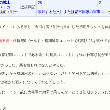
の戦士
28
-
-
2
ステカ
近接戦闘
換前：戦士
敵対する他文明または都市国家の軍事ユニ
)
イトルにある通り、今回は鷲の戦士を軸にした初期ラッシュを体
源不要
・維持費0ゴールド・初期解禁ユニットで戦闘力28は破格で
接戦闘ユニットである為、対騎兵ユニットには強いわ寡頭制が乗る
できるしな。塵も積もればなんとやらだ。
無いから攻城用の剣士が出せない、さりとて弓兵では防壁とヒッタ
士は確かな戦力になってくれるでしょう。
代ユニット故に大将軍の効果は乗らんが、どうせ初期ラッシュに
る