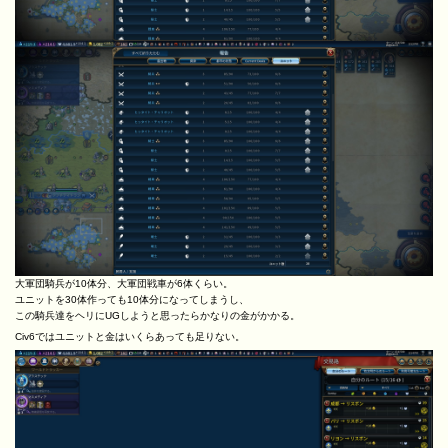
大軍団騎兵が10体分、大軍団戦車が6体くらい。
ユニットを30体作っても10体分になってしまうし、
この騎兵達をヘリにUGしようと思ったらかなりの金がかかる。
Civ6ではユニットと金はいくらあっても足りない。