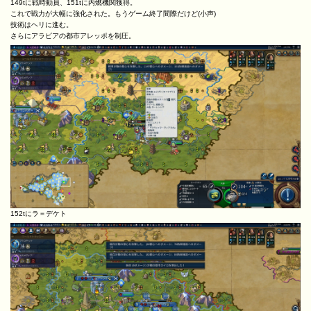
149tに戦時動員、151tに内燃機関獲得。
これで戦力が大幅に強化された。もうゲーム終了間際だけど(小声)
技術はヘリに進む。
さらにアラビアの都市アレッポを制圧。
152tにラ＝デケト