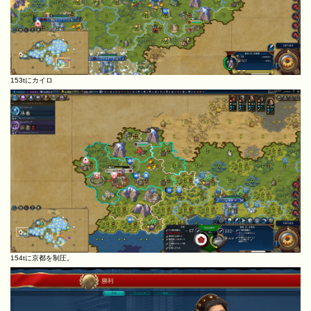
153tにカイロ
154tに京都を制圧。