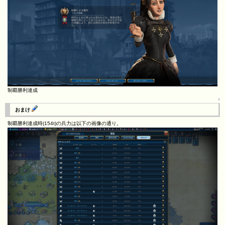
制覇勝利達成
↑
おまけ
制覇勝利達成時(154t)の兵力は以下の画像の通り。