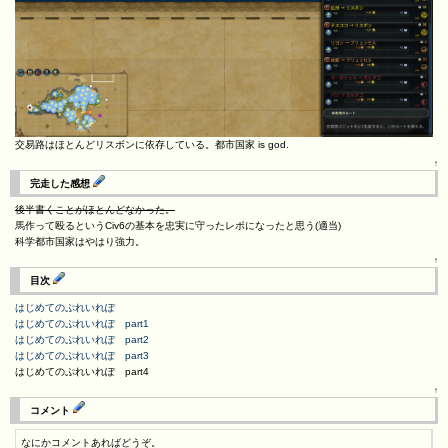
交易路はほとんどリスボンに依存している。都市国家 is god.
↑
完走した感想
後半書くことがほとんどなかった。
馬作って殴るというCiv6の基本を忠実に守ったレポになったと思う(適当)
科学都市国家はやはり強力。
↑
目次
はじめてのぷれいれぽ
はじめてのぷれいれぽ part1
はじめてのぷれいれぽ part2
はじめてのぷれいれぽ part3
はじめてのぷれいれぽ part4
↑
コメント
なにかコメントあればどうぞ。