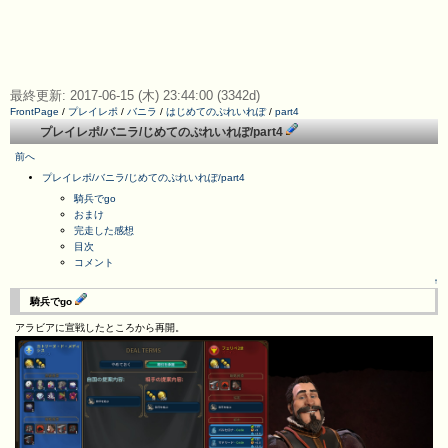
最終更新: 2017-06-15 (木) 23:44:00 (3342d)
FrontPage
/
プレイレポ
/
バニラ
/
はじめてのぷれいれぽ
/
part4
プレイレポ/バニラ/じめてのぷれいれぽ/part4
前へ
プレイレポ/バニラ/じめてのぷれいれぽ/part4
騎兵でgo
おまけ
完走した感想
目次
コメント
↑
騎兵でgo
アラビアに宣戦したところから再開。