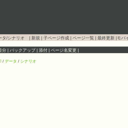
ータ/シナリオ
|
新規
|
子ページ作成
|
ページ一覧
|
最終更新
|
モバ
差分
|
バックアップ
|
添付
|
ページ名変更
|
印
/
データ
/
シナリオ