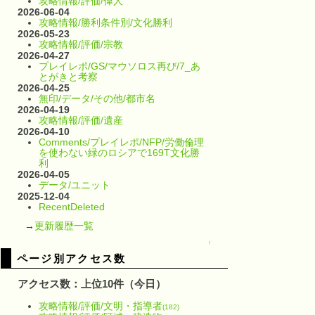
攻略情報/評価/偉人
2026-06-04
攻略情報/勝利条件別/文化勝利
2026-05-23
攻略情報/評価/宗教
2026-04-27
プレイレポ/GS/マウソロス再び/7_あ
とがきと考察
2026-04-25
無印/データ/その他/都市名
2026-04-19
攻略情報/評価/遺産
2026-04-10
Comments/プレイレポ/NFP/労働倫理
を使わない緑のロシアで169T文化勝
利
2026-04-05
データ/ユニット
2025-12-04
RecentDeleted
→
更新履歴一覧
↑
ページ別アクセス数
アクセス数：上位10件（今日）
攻略情報/評価/文明・指導者
(182)