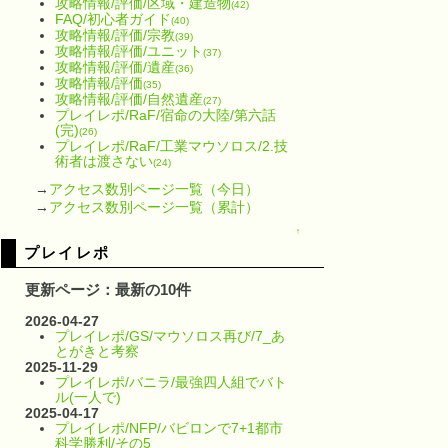
攻略情報/評価/区域・建造物
(42)
FAQ/初心者ガイド
(40)
攻略情報/評価/宗教
(39)
攻略情報/評価/ユニット
(37)
攻略情報/評価/遺産
(36)
攻略情報/評価
(35)
攻略情報/評価/自然遺産
(27)
プレイレポ/RaF/宿命の大陸/第六話
(完)
(26)
プレイレポ/RaF/工業マウソロス/2.技
術者は渡さない
(24)
→
アクセス数別ページ一覧（今日）
→
アクセス数別ページ一覧（累計）
↑
プレイレポ
更新ページ：最新の10件
2026-04-27
プレイレポ/GS/マウソロス再び/7_あ
とがきと考察
2025-11-29
プレイレポ/バニラ/最強四人組でバト
ル(一人で)
2025-04-17
プレイレポ/NFP/バビロンで7+1都市
科学勝利/その5