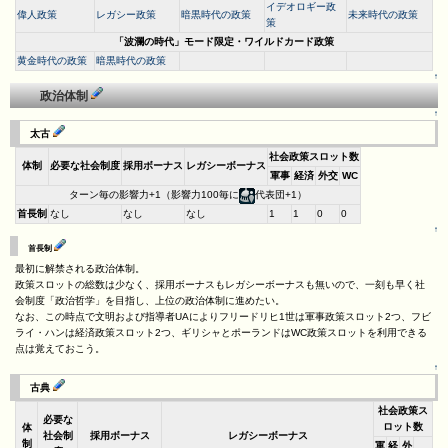
イデオロギー政
偉人政策
レガシー政策
暗黒時代の政策
未来時代の政策
策
「波瀾の時代」モード限定・ワイルドカード政策
黄金時代の政策
暗黒時代の政策
↑
政治体制
↑
太古
社会政策スロット数
体制
必要な社会制度
採用ボーナス
レガシーボーナス
軍事
経済
外交
WC
ターン毎の影響力+1（影響力100毎に
代表団+1）
首長制
なし
なし
なし
1
1
0
0
↑
首長制
最初に解禁される政治体制。
政策スロットの総数は少なく、採用ボーナスもレガシーボーナスも無いので、一刻も早く社
会制度「政治哲学」を目指し、上位の政治体制に進めたい。
なお、この時点で文明および指導者UAによりフリードリヒ1世は軍事政策スロット2つ、フビ
ライ・ハンは経済政策スロット2つ、ギリシャとポーランドはWC政策スロットを利用できる
点は覚えておこう。
↑
古典
社会政策ス
必要な
ロット数
体
社会制
採用ボーナス
レガシーボーナス
制
軍
経
外