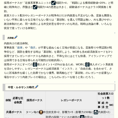
採用ボーナスが「近接系軍事ユニットの
戦闘力+4」「戦闘による獲得経験値+20%」と明
確に戦争向け。序盤ほど
戦闘力+4の恩恵は大きく、経験値ボーナスはクラス関係無く有
効。
政策スロット配分やレガシーボーナスが戦争向けだが内政面も不足がない為、蛮族も隣国も
いない平和に暮らせる立地でもない限りは「寡頭制」を選んで問題は無い。AIも選びやすい
政治体制のため、同一政府による外交好意を得やすいのも利点。戦時は勿論の事、いろんな
状況で使っていける体制だ。
↑
共和制
内政向けの政治体制。
軍事政策「
規律
」や「
徴兵
」が不要な超ぬくぬく立地が前提になる。蛮族祭りや周辺国が戦
争狂など、国防を優先する時は「寡頭制」を選択しよう。WC枠も含め経済政策カードを3つ
採用できてレガシーボーナスも内政向きと、平和な分にはとても快適。アイランドマップで
は採用できる立地を得られる可能性が比較的高い。
採用ボーナスにすべての
偉人ポイント+15%があるため、WC枠に
偉人ポイント系政策
を活かしやすい。レガシーボーナスは経済政策「インスラ」と「自由主義」を合わせて、さ
らに区域条件を緩くした効果でかなり優秀。騎馬軸などで「寡頭制」のレガシーが必要ない
場合やガッツリ内政プレイの場合は、こちらのレガシーを狙うと良いだろう。
↑
中世・ルネサンス時代
社会政策スロ
ット数
必要な社
体制
採用ボーナス
レガシーボーナス
会制度
軍
経
外
WC
事
済
交
共通ボーナス
ターン毎の
外交的支持+2、影響力+5（影響力150毎に
代表団+2）
防壁の段階ごとにその都市の
住宅+1