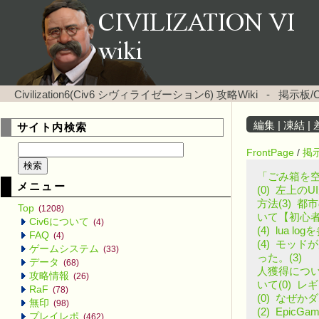
Civilization6(Civ6 シヴィライゼーション6) 攻略Wiki
-
掲示板/
編集
|
凍結
|
サイト内検索
FrontPage
/
掲
「ごみ箱を空
メニュー
(0)
左上のU
方法(3)
都市
Top
(1208)
いて【初心者】
Civ6について
(4)
(4)
lua l
FAQ
(4)
(4)
モッドが
ゲームシステム
(33)
った。(3)
日
データ
(68)
人獲得について
攻略情報
(26)
いて(0)
レギ
RaF
(78)
(0)
なぜかダ
無印
(98)
(2)
EpicG
プレイレポ
(462)