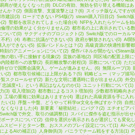
易商が使えなくなった(8)
DLCの有効、無効を切り替える機能はあり
んか？(2)
側面攻撃、支援攻撃とは？(6)
スイッチ版なんですが(6
市建設(3)
ロードできない PS4版(7)
steam購入7日目(2)
Switc
2)
聖都を改宗されてしまった場合(4)
NFPを入れたらゲームを始め
倫理の効果がよく分かりません(2)
都市名の上に表示されている数字
ついて(0)
サクディナのプロジェクト(2)
Switch版でのローカル
不朽）(4)
布教に抗議ができない(0)
政府が解放されない(0)
AI開
yの購入ができない(5)
拡張バンドルとは？(2)
高級資源の快適性影響都
時刻のアニメーションについて(2)
傑作パネルが開かない(Steam版)
無の歌い手に接触する現象(2)
蛮族の基地(2)
同区域の配置上限につ
内陸都市への攻撃(2)
長距離攻撃の射程(3)
宗教について(3)
ただ
持ゼロで国際会議突入。ゲームが進みません。(6)
無限ループ(3)
(2)
都市取引候補には上限がある？(5)
戦略ビュー（マップ描写の
覧スクロールせず(2)
新たな文明に遭遇時に音が出ません(3)
外交
「忠誠度+1」という表記はなんなのか(1)
ユニット行動について(1)
(3)
収入増加(2)
都市数によるコスト増加(6)
少数都市戦略向きの
)
工場の重複に効果はありますか(4)
選ばれた高級資源を手に入れる
たい(1)
序盤～中盤、どうやって科学or文化を伸ばすか？(9)
自然
なくなりました(4)
新要素「秘密結社」にバグ？(2)
エチオピアパッ
Switch版で外交、取引の値調整(1)
スパイに傑作を盗む指示が出せな
ボーナスについて(2)
信仰を選択が表示されるが選択しても変化しな
ムスピードとターン数、おススメのプレイ設定について(1)
AIへの
によるAIの補正(1)
人身御供(3)
バニラでチーム戦をする方法(1)