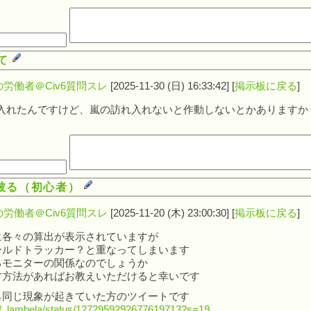
いて
労働者＠Civ6質問スレ
[2025-11-30 (日) 16:33:42] [
掲示板に戻る
]
D入れたんですけど、嵐の訪れ入れないと作動しないとかありますか
が被る（初心者）
労働者＠Civ6質問スレ
[2025-11-20 (木) 23:00:30] [
掲示板に戻る
]
に各々の算出が表示されていますが
ールドトラッカー？と重なってしまいます
るモニターの関係なのでしょうか
す方法があればお教えいただけると幸いです
ら同じ現象が起きていた方のツイートです
m/_lambela/status/1272959292677619713?s=19