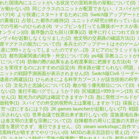
れた国境内にユニットがいる状況での宣戦布告の挙動について(0)
が動かない(0)
同じクラスのユニットが配置できない、/ スパイが生
バグ(4)
より快適にスタートするために(0)
Switch版アップデート
の重複(1)
占領した都市の維持(2)
ユニットの研究が終わっているの
での弓術へのひらめき(4)
マップピンを打っても隣接ボーナスが表示
ンライン)(0)
最序盤の立ち回り(軍事)(2)
後半に行くにつれて自タ
でシヴィ6が起動しなくなりました(2)
他文明の交易路の確認方法(1)
督マグナスの能力について(5)
各兵士のアップデートはそのゲーム中
産に999＋となってしまったのですが…(3)
ヌビアのピラミッドを再
2)
都市国家関連の戦争・外交について(6)
ps4版 宗教ユニットが
について(4)
防御の際の結果をある程度事前に把握する方法(4)
マ
とを実現するのにおすすめの設定(4)
用水路が建てられない問題。(
ニットの戦闘予測画面が表示されません(0)
Switch版Civ6 リー
遺産の再建設(1)
ひらめきによる科学力ブーストが該当技術の科学力
(2)
文化力と忠誠心について(2)
敵が狙う優先順位について(0)
ない(2)
進行不能バグでしょうか？(6)
区域建設+999ターン(19)
i
せん(1)
観光力の内訳は確認できますか？(3)
急に突然ゴールドがマ
放戦争(1)
スパイでの外交的視野向上は重複しますか？(1)
採掘とは
空っぽにするには？(0)
2K games launcherが起動しない(77)
戦闘
示されない(1)
世界会議で投票出来ず進行しない(0)
蛮族基地出身
は各文明の主要な宗教について(2)
自陣都市の周りに蛮族の大群が湧
度を選択できず、進行できません。(2)
steam workshopに
暗黒時代が暗すぎてやりづらい(0)
MODの表示言語切り替え(2)
ゲ
2)
ルネサンス時代に蛮族の駆逐艦に襲われました(3)
都市が建設で