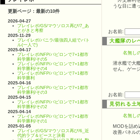
外交勝利を
うな目に遭
更新ページ：最新の10件
2026-04-27
プレイレポ/GS/マウソロス再び/7_あ
とがきと考察
お名前:
2025-11-29
プレイレポ/バニラ/最強四人組でバト
大艦隊のレ
ル(一人で)
2025-04-17
名無しの
プレイレポ/NFP/バビロンで7+1都市
科学勝利/その5
潜水艦で大
プレイレポ/NFP/バビロンで7+1都市
科学勝利/その4
せん。ゲージ
プレイレポ/NFP/バビロンで7+1都市
科学勝利
2025-04-16
プレイレポ/NFP/バビロンで7+1都市
科学勝利/その3
お名前:
2025-04-15
プレイレポ/NFP/バビロンで7+1都市
見切れる土
科学勝利/その2
2025-04-14
名無しの
プレイレポ/NFP/バビロンで7+1都市
科学勝利/その1
2025-01-05
MODを詰め
プレイレポ/GS/マウソロス再び/6_近
改善パネル
代的ラブ＆ピースと決着