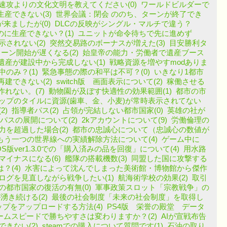
速攻よりの文化文明を教えてください(0)
ワールドビルダーで
産できない(3)
世界会議：閉会 ののち、ターンが終了でき
が来ましたが(0)
DLCの反映がシングル・マルチで違う？
に生産できない？(1)
ユニットが命令待ちで先に進めず
されない(2)
突然交易路のボーナスが増えた(3)
目安勝利タ
ーン開始が遅くなる(2)
始皇帝の能力・労働者で遺産ブース
遺産が建設中から完成しない(1)
戦略資源を増やすmodありま
のみ？(1)
緊急事態の際の和平は不可？(0)
いきなり1都市
建できない(2)
switch版 画面表示について(2)
稼働させる
作れない。(7)
動物園が及ぼす快適性の効果範囲(1)
都市の市
ップのタイルに資源(歯車、金、小麦)が常時表示されてない
2)
指導者パス(2)
占領が完結しない都市国家(0)
英雄の社が
ダーパスの展開について(2)
2kアカウントについて(9)
労働倫理の
を超過した場合(2)
都市の忠誠心について（忠誠心の数値が
もう一つの世界線への実績解除方法について(4)
ゲーム中に
OS版ver1.3.0での「購入済みの品を回復」について(4)
用水路
イナスになる(6)
艦隊の搭載機数(3)
同盟した国に攻撃する
？(4)
水害によって沈んでしまった美術館・博物館から傑作
ログを見直しながら戦争したい(1)
航海術学校の効果(2)
取引
の都市国家の復活の有無(0)
軍事政策スロット「宗教戦争」の
き続ける(2)
最後の社会制度「未来の社会制度」を取得し
自作マップをアップロードする方法(4)
PS4版 栄誉の殿堂 データ
ームスピードで勝ちやすさは変わりますか？(2)
AIが宣戦布告
きない(2)
steamでの購入について質問です(1)
石油の取り