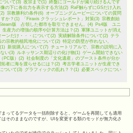
ついて(3)
改宗まで(1)
終盤にゴールドが減り続けるんです
像の下に各出力を表示する方法(2)
RaF触らずにGSだけ入れ
2)
宗教勝利の条件(6)
オープニングムービーについての質問
すか？(1)
「Firaxis クラッシュレポート」対策(3)
宗教創始
Steam版 占領した都市を取引できません。(4)
Ps4版 ユニ
生産力の増強の順序や計算方法は？(2)
軍隊ユニットが消え
ーンだけ・・・について(2)
実績解除条件について(2)
テラ
ch版の宗教的植民地化について(2)
特定の防壁が作れない。
1)
新規購入について(7)
チュートリアルで、宗教の説明に入
い(3)
ルネッサンス期辺りの化け物(1)
ゲーム開始できない
PC版）(2)
社会制度の「文化遺産」のブースト条件が分か
開拓者に海を渡らせるには？(2)
考古学者ユニットが生産でき
ついて(3)
グラフィックの乱れ？？(1)
必要スペックについ
まってるデータを一括削除すると、ゲームを再開しても適用
はそのままなのですが、UIを変更する類のモッドが無力化さ