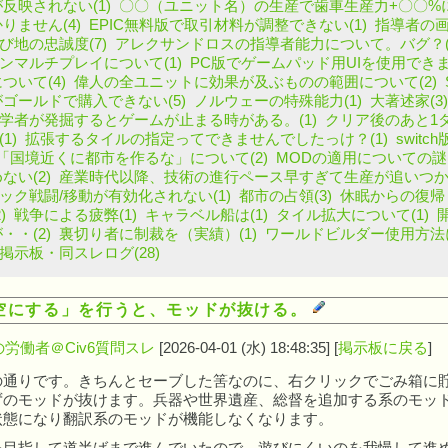
反映されない(1)
〇〇（ユニット名）の生産で歯車生産力+〇〇%に
りません(4)
EPIC無料版で取引材料が調整できない(1)
指導者の画
び地の忠誠度(7)
アレクサンドロスの指導者能力について。バグ？(
ンマルチプレイについて(1)
PC版でゲームパッド用UIを使用できま
ついて(4)
偉人の全ユニットに効果が及ぶものの範囲について(2)
ゴールドで購入できない(5)
ノルウェーの特殊能力(1)
大著述家(3)
学者が発掘するとゲームが止まる時がある。(1)
クリア後のあと1タ
1)
拡張するタイルの指定ってできませんでしたっけ？(1)
swit
「国境近くに都市を作るな」について(2)
MODの適用についての謎(
ない(2)
産業時代以降、技術の進行ペース早すぎて生産が追いつかな
ック戦闘/移動が有効化されない(1)
都市の占領(3)
休眠からの復帰（
)
戦争による疲弊(1)
キャラベル船は(1)
タイル拡大について(1)
・・(2)
裏切り者に制裁を（実績）(1)
ワールドビルダー使用方法に
掲示板・同スレログ(28)
空にする」を行うと、モッドが抜ける。
労働者＠Civ6質問スレ
[2026-04-01 (水) 18:48:35] [
掲示板に戻る
]
通りです。きちんとセーブした筈なのに、右クリックでごみ箱に貯
ずのモッドが抜けます。兵器や世界遺産、総督を追加する系のモッド
状態になり翻訳系のモッドが機能しなくなります。