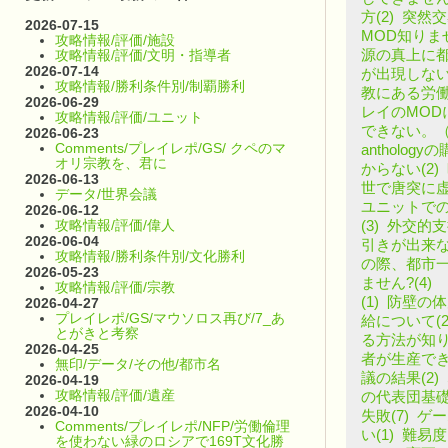
方(2)
突然交
2026-07-15
MOD知りませ
攻略情報/評価/施設
源の真上に都
攻略情報/評価/文明・指導者
2026-07-14
が出現しない(
攻略情報/勝利条件別/制覇勝利
教にある労働
2026-06-29
レイのMODに
攻略情報/評価/ユニット
できない。（
2026-06-23
Comments/プレイレポ/GS/ クペのマ
antholog
オリ宗教を、君に
からない(2)
2026-06-13
世で唐突に虚
データ/世界会議
ユニットでの
2026-06-12
攻略情報/評価/偉人
(3)
外交的支
2026-06-04
引きが出来ない
攻略情報/勝利条件別/文化勝利
の際、都市一
2026-05-23
ません?(4)
攻略情報/評価/宗教
(1)
防壁の体力
2026-04-27
プレイレポ/GS/マウソロス再び/7_あ
給について(2
とがきと考察
る方法が知り
2026-04-25
者が生産でき
無印/データ/その他/都市名
議の結果(2)
2026-04-19
攻略情報/評価/遺産
の代表団基礎
2026-04-10
失敗(7)
ゲー
Comments/プレイレポ/NFP/労働倫理
い(1)
難易度
を使わない緑のロシアで169T文化勝