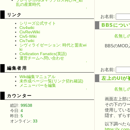
プレイレポ/GS/マウソロス再び/4_動
乱の産業時代
↑
リンク
お名前:
シリーズ公式サイト
BBSにつ
Civ4wiki
CivRevWiki
名無しの
Civ5-Wiki
Civ7wiki
シヴィライゼーション: 時代と盟友wi
BBSのMO
ki
Civilization Fanatics(英語)
運営チームへ問い合わせ
↑
編集者用
お名前:
Wiki編集マニュアル
左上のUI
未作成ページ一覧(リンク切れ確認)
メニューバーを編集
名無しの
↑
カウンター
画面左上部
その下のワ
総計:
99538
使用してい
今日:
4
隠す、ずら
昨日:
5
オンライン:
33
以下調べた
https://x.co