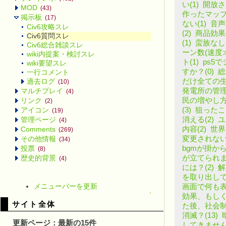
い(1)
開放さ
MOD
(43)
作ったマップ
掲示板
(17)
ない(1)
音声
Civ6攻略スレ
(2)
商品効果
Civ6質問スレ
(1)
蛮族なし
Civ6総合雑談スレ
ーン数(速度オ
wiki内提案・検討スレ
ト(1)
ps5
wiki要望スレ
すか？(0)
総
一行コメント
だけ全ての生
過去ログ
(10)
発電所の管理(
マルチプレイ
(4)
民の増やし方
リンク
(2)
(3)
狙ったこ
アイコン
(19)
消える(2)
ユ
管理ページ
(4)
内容(2)
世界
Comments
(269)
変更されない）
その他情報
(34)
bgmが掛から
投票
(8)
が立てられま
歴史的背景
(4)
には？(2)
解
を取り出して
メニューバーを更新
画面で何も表
↑
効果、もしく
サイト全体
た後、社会制
消滅？(13)
更新ページ：最新の15件
してきません(