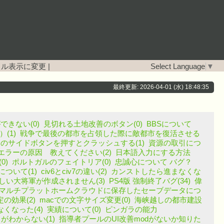
イル表示に変更
|
Select Language
▼
最終更新: 2026-04-01 (水) 18:48:35
きない(0)
見切れる土地改善のボタン(0)
BBSについて
(1)
戦争で最後の都市を占領した際に敵都市を復活させる
がマウスのサイドボタンを押すとクラッシュする(1)
資源の取引につ
エラーの原因 教えてください(2)
日本語入力にする方法
0)
ポルトガルのフェイトリア(0)
忠誠心について バグ？
について(1)
civ6とciv7の違い(2)
カンストしたら進まなくな
い大将軍が作成されません(3)
PS4版 強制終了バグ(34)
偉
マルチプラットホームクラウドに保存したセーブデータにつ
の効果(2)
macでの文字サイズ変更(0)
海峡越しの都市建設
くなった(4)
実績について(0)
ピンガラの能力
がわからない(1)
指導者プールのUI改善modがないか知りた