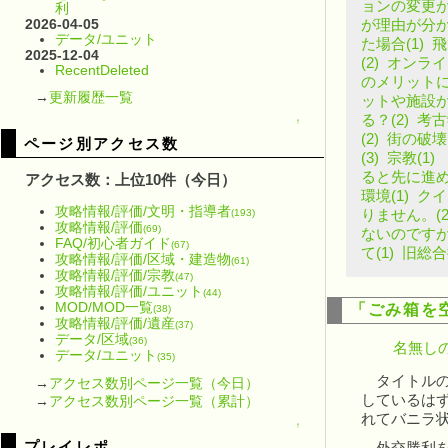
ョンの変更が
利
2026-04-05
が理由が分か
データ/ユニット
た場合(1)
飛
2025-12-04
(2)
オンライ
RecentDeleted
のメリットに
→
更新履歴一覧
ットや施設が
る？(2)
考古
↑
(2)
街の破壊(
ページ別アクセス数
(3)
宗教(1)
ると先に進め
アクセス数：上位10件（今日）
環境(1)
クイ
攻略情報/評価/文明・指導者
(193)
りません。(2
攻略情報/評価
(69)
ないのですが
FAQ/初心者ガイド
(67)
て(1)
旧総合
攻略情報/評価/区域・建造物
(61)
攻略情報/評価/宗教
(47)
攻略情報/評価/ユニット
(44)
MOD/MOD一覧
「ごみ箱を
(38)
攻略情報/評価/遺産
(37)
データ/区域
(36)
名無しの
データ/ユニット
(35)
タイトルの
→
アクセス数別ページ一覧（今日）
しているは
→
アクセス数別ページ一覧（累計）
れてバニラ
↑
プレイレポ