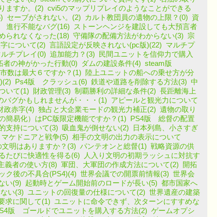
ますか。(2)
cvi5のマップリプレイのようなことができる
)
セーブがされない。(2)
カルト教団員の遺物の上限？(0)
資
h版 進行不能なバグ(16)
ストーンヘンジを建設しても大預言者
られなくなった(18)
守備隊の配備方法がわからない(3)
宗
について(2)
言語設定が反映されない(pc版)(22)
マルチプ
マルチプレイ(0)
追加能力？(3)
民間ユニットを信仰力で購入
拓者の神がかった行動(0)
ダムの建設条件(4)
steam版
市数は最大６ですか？(1)
陸上ユニットの船への乗せ方が分
(2)
Ps4版 クラッシュ(6)
鉄道や道路を削除する方法(3)
中
いて(1)
財政管理(3)
制覇勝利の詳細な条件(2)
長距離海上
のバグかもしれませんが・・・(1)
アピールと観光力について
財政赤字(4)
独占と大企業モードの観光力補正(2)
遺物の取り
簡易化）はPC版限定機能ですか？(1)
PS4版 総督の配置
的支持について(3)
吸血鬼が倒せない(2)
日本列島、小さすぎ
マケドニアと戦争(5)
相手の文明の出力の表示について
文明はありますか？(3)
パンテオンと総督(1)
戦略資源の供
たびに快適性を得る(6)
人入り文明の初期ラッシュに対抗す
主義者の使い方(8)
軍団、大軍団の作成方法について(2)
開拓
ク後の不具合(PS4)(4)
世界会議での開票前情報(3)
世界会
い(9)
起動時とゲーム開始前のロードが長い(5)
都市国家へ
い(3)
ユニットの回復量の仕様について(2)
世界遺産の建築
要求に関して(1)
ユニットに命令できず、次ターンにすすめな
PS4版 ゴールドでユニットを購入する方法(2)
ゲームオプシ