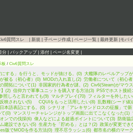
Civ6質問スレ
|
新規
|
子ページ作成
|
ページ一覧
|
最終更新
|
モバ
差分
|
バックアップ
|
添付
|
ページ名変更
|
示板
/
Civ6質問スレ
にする」を行うと、モッドが抜ける。(0)
大艦隊のレベルアップがで
Iが被る（初心者）(0)
MODの入れ直し(2)
労働者について（初心者）
の開拓について(1)
非国家的行為者が謎。(2)
Civ6(Steam)
(2)
信仰力で軍事ユニットを購入する方法(3)
PS5でホスト接続
ogを参照しろと言われても(9)
マルチプレイ(70)
フィルターを外したい(
反映されない(5)
CQUIをもっと活用したい(8)
乱数種(シード値)
本語表記にする。(0)
シナリオ「アレキサンドロスの征服」で新し
(0)
マンスリーチャレンジがトップ画面に出てこなくなった(1)
オンでの伐採(6)
偉人などによる超過ポイントについて(3)
防衛協定
ム建設できない(5)
生産力を「貯める」とは？(2)
政策が変更できな
ames版でMODを作る方法(0)
理不尽ラッシュ(6)
都市名の横のマーク