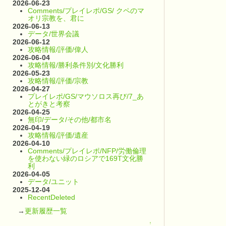
2026-06-23
Comments/プレイレポ/GS/ クペのマ
オリ宗教を、君に
2026-06-13
データ/世界会議
2026-06-12
攻略情報/評価/偉人
2026-06-04
攻略情報/勝利条件別/文化勝利
2026-05-23
攻略情報/評価/宗教
2026-04-27
プレイレポ/GS/マウソロス再び/7_あ
とがきと考察
2026-04-25
無印/データ/その他/都市名
2026-04-19
攻略情報/評価/遺産
2026-04-10
Comments/プレイレポ/NFP/労働倫理
を使わない緑のロシアで169T文化勝
利
2026-04-05
データ/ユニット
2025-12-04
RecentDeleted
→
更新履歴一覧
↑