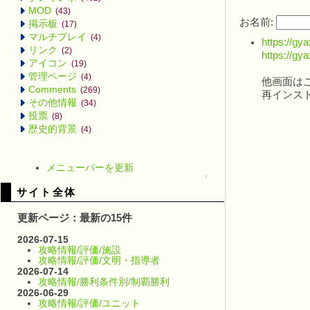
MOD
(43)
お名前:
掲示板
(17)
マルチプレイ
(4)
https://g
リンク
(2)
https://g
アイコン
(19)
管理ページ
(4)
他画面は
Comments
(269)
再インスト
その他情報
(34)
投票
(8)
歴史的背景
(4)
メニューバーを更新
↑
サイト全体
更新ページ：最新の15件
2026-07-15
攻略情報/評価/施設
攻略情報/評価/文明・指導者
2026-07-14
攻略情報/勝利条件別/制覇勝利
2026-06-29
攻略情報/評価/ユニット