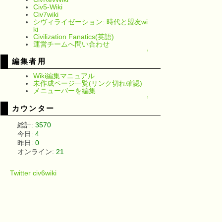
Civ5-Wiki
Civ7wiki
シヴィライゼーション: 時代と盟友wi
ki
Civilization Fanatics(英語)
運営チームへ問い合わせ
↑
編集者用
Wiki編集マニュアル
未作成ページ一覧(リンク切れ確認)
メニューバーを編集
↑
カウンター
総計:
3570
今日:
4
昨日:
0
オンライン:
21
Twitter civ6wiki