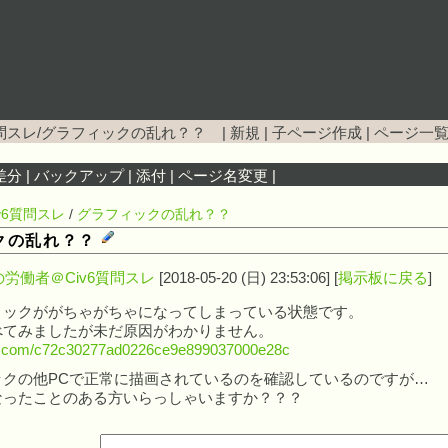
6質問スレ/グラフィックの乱れ？？
|
新規
|
子ページ作成
|
ページ一
差分
|
バックアップ
|
添付
|
ページ名変更
|
iv6質問スレ
/
グラフィックの乱れ？？
クの乱れ？？
労働者＠Civ6質問スレ
[2018-05-20 (日) 23:53:06] [
掲示板に戻る
]
ィックががちゃがちゃになってしまっている状態です。
べてみましたが未だ原因がわかりません。
zo.com/c72c30277ad0226ce9e899037000e28c
ックの他PCで正常に描画されているのを確認しているのですが…
なったことのある方いらっしゃいますか？？？