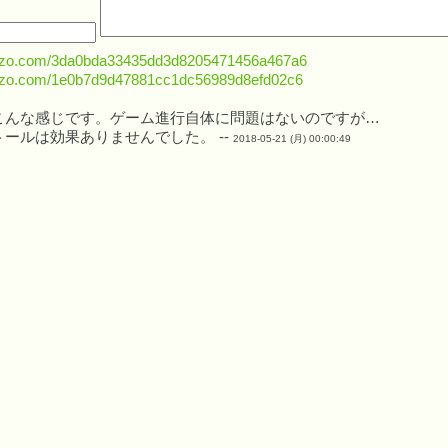
yazo.com/3da0bda33435dd3d8205471456a467a6
yazo.com/1e0b7d9d47881cc1dc56989d8efd02c6
こんな感じです。ゲーム進行自体に問題はないのですが…
ールは効果ありませんでした。 --
2018-05-21 (月) 00:00:49