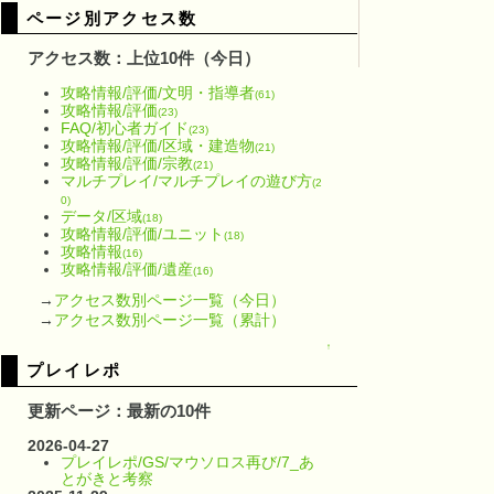
ページ別アクセス数
アクセス数：上位10件（今日）
攻略情報/評価/文明・指導者
(61)
攻略情報/評価
(23)
FAQ/初心者ガイド
(23)
攻略情報/評価/区域・建造物
(21)
攻略情報/評価/宗教
(21)
マルチプレイ/マルチプレイの遊び方
(2
0)
データ/区域
(18)
攻略情報/評価/ユニット
(18)
攻略情報
(16)
攻略情報/評価/遺産
(16)
→
アクセス数別ページ一覧（今日）
→
アクセス数別ページ一覧（累計）
↑
プレイレポ
更新ページ：最新の10件
2026-04-27
プレイレポ/GS/マウソロス再び/7_あ
とがきと考察