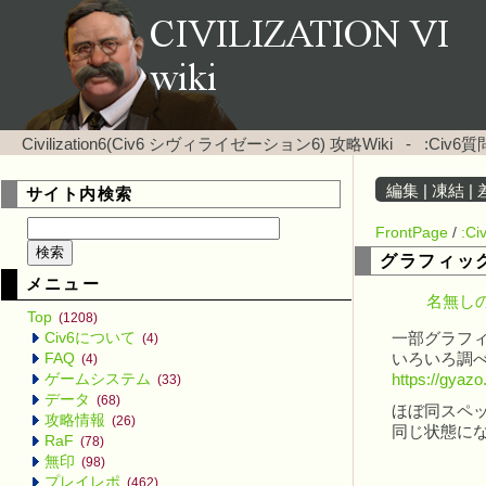
Civilization6(Civ6 シヴィライゼーション6) 攻略Wiki
-
:Civ
編集
|
凍結
|
サイト内検索
FrontPage
/
:C
グラフィッ
メニュー
名無しの
Top
(1208)
Civ6について
一部グラフ
(4)
FAQ
いろいろ調
(4)
ゲームシステム
https://gya
(33)
データ
(68)
ほぼ同スペ
攻略情報
(26)
同じ状態に
RaF
(78)
無印
(98)
プレイレポ
(462)