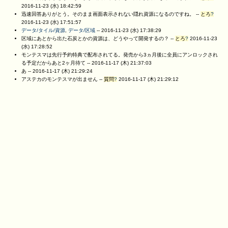
2016-11-23 (水) 18:42:59
迅速回答ありがとう。そのまま画面表示されない隠れ資源になるのですね。 --
とろ
?
2016-11-23 (水) 17:51:57
データ/タイル/資源
,
データ/区域
--
2016-11-23 (水) 17:38:29
区域にあとから出た石炭とかの資源は、どうやって開発するの？ --
とろ
?
2016-11-23
(水) 17:28:52
モンテスマは先行予約特典で配布されてる。発売から3ヵ月後に全員にアンロックされ
る予定だからあと2ヶ月待て --
2016-11-17 (木) 21:37:03
あ --
2016-11-17 (木) 21:29:24
アステカのモンテスマが出ません --
質問
?
2016-11-17 (木) 21:29:12