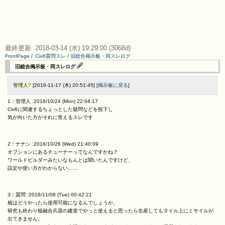
最終更新: 2018-03-14 (水) 19:29:00 (3068d)
FrontPage
/
:Civ6質問スレ
/
旧総合掲示板・同スレログ
旧総合掲示板・同スレログ
管理人
?
[2016-11-17 (木) 20:51:45] [
掲示板に戻る
]
1：管理人 :2016/10/24 (Mon) 22:04:17
Civ6に関連するちょっとした疑問などを投下し
気が向いた方がそれに答えるスレです
2：ナナシ :2016/10/26 (Wed) 21:40:09
オプションにあるチューナーってなんですかね？
ワールドビルダーみたいなもんとは聞いたんですけど、
設定や使い方がわからない……
3：質問 :2016/11/08 (Tue) 00:42:21
核はどうやったら使用可能になるんでしょうか。
研究も終わり核融合兵器の建造でやっと使えると思ったら生産してもタイル上にミサイルが
出てきません。