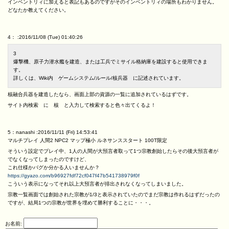
インベントリィに加えると表記もあるのですがそのインベントリィの場所もわかりません。
どなたか教えてください。
4： :2016/11/08 (Tue) 01:40:26
3
爆撃機、原子力潜水艦を建造、または工兵でミサイル格納庫を建設すると使用できま
す。
詳しくは、Wiki内 ゲームシステム/ルール/核兵器 に記述されています。
核融合兵器を建造したなら、画面上部の資源の一覧に追加されているはずです。
サイト内検索 に 核 と入力して検索すると色々出てくるよ！
5：nanashi :2016/11/11 (Fri) 14:53:41
マルチプレイ 人間2 NPC2 マップ極小 ルネサンススタート 100T限定
そういう設定でプレイ中、1人の人間が大預言者取って1つ宗教創始したらその後大預言者が
でなくなってしまったのですけど、
これ仕様かバグか分かる人いませんか？
https://gyazo.com/b96927fdf72cf047f47b541738979f0f
こういう表示になってそれ以上大預言者が排出されなくなってしまいました。
宗教一覧画面では創始された宗教が1/3と表示されていたのでまだ宗教は作れるはずだったの
ですが、結局1つの宗教が世界を埋めて勝利することに・・・。
お名前: