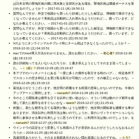
ば日本文明の聖地区画の隣に用水路と近郊区がある場合、聖地区画は隣接ボーナスを受
けれるのでしょうか？ --
2017-01-11 (水) 19:50:11
質問なんですが、外交で他国から買ったり好感したりした秘宝は、博物館で展示できな
くなっていませんか？美術品は自動的に入れ替わるようだけれど...。困っています。ど
なたか教えてください。 --
2017-01-01 (日) 07:27:15
質問なんですが、外交で他国から買ったり好感したりした秘宝は、博物館で展示できな
くなっていませんか？美術品は自動的に入れ替わるようだけれど...。困っています。ど
なたか教えてください。 --
2017-01-01 (日) 05:52:39
Vのようにオンラインマルチプレイ時にチーム戦はできなくなったのでしょうか？ --
2016-12-31 (土) 04:10:51
macでのmod導入方法がわかりません。誰かお助けください。 --
初心者
?
2016-12-30
(金) 18:13:22
誰か詳細知ってる人いないんだろうか、と書き添えようとしてそのまま送ってしまっ
た。 --
↓（続）
?
2016-12-28 (水) 23:16:47
冬アプデのパッチノートにある「一度に多くの傑作を取引する時のバグ」、特定条件下
でスロットの空き枠以上を受け取る取引が可能だったので、その修正じゃないかな。 --
2016-12-28 (水) 23:16:13
返信ありがとうございます。他文明の邪魔をする程度の意味しかないのですね。今後の
アップデートに期待します。 --
nanashi
?
2016-12-28 (水) 21:16:41
今のところ開拓者は都市を立てる以外に使い途はない。そういう時は敵のクズ都市を破
壊して新たに都市を出すぐらいかな --
latem
?
2016-12-27 (火) 21:25:41
終盤に、新たな都市を立てる場所が無いような状態で、他文明の開拓者を捕獲する事が
ありますが、消去以外に利用方法は無いのでしょうか。昔のシヴィライゼーションなら
都市に参加させる事が出来たように思うのですが。に利用方法は無いのでしょうか。を
--
nanashi
?
2016-12-27 (火) 09:01:34
ウインドウの設定をどう変更しても画面の上下が見切れるんだがどうしたらなおるんだ
ろうか --
2016-11-25 (金) 00:42:12
迅速回答ありがとう。そのまま画面表示されない隠れ資源になるのですね。 --
とろ
?