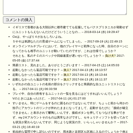
イギリスで首都がある大陸以外に都市建てても征服してもパクスブリタニカが発動せず
にユニットもらえないんだけどどういうことなの… --
2018-03-14 (水) 19:29:47
Civは、やっぱり４がおもしろいよね。
５や６は単調なただの育成ゲームになってしまった。 --
2017-09-19 (火) 22:49:15
オンラインマルチプレイにおいて、他のプレイヤーと戦争になった時、自分のターンに
なってからも相手のユニットが動いていたのですが、これは仕様でしょうか？
それとも、私のＰＣのスペックや回線速度が遅いせいでしょうか？ --
負け犬
?
2017-
05-05 (金) 17:37:44
簡易リスト、見れました。ありがとうございます！ --
2017-04-15 (土) 14:05:03
起動しなかったら返品可能ですか？ --
旅人
?
2017-04-13 (木) 18:13:57
起動しなかったら返品可能ですか？ --
旅人
?
2017-04-13 (木) 18:13:44
起動しなかったら返品可能ですか？ --
旅人
?
2017-04-13 (木) 18:11:37
いずれかの自ユニットの名前の部分をクリックすると簡易的な自ユニットリストにな
る。 --
2017-04-11 (火) 06:33:58
プレイ中、自分の所有するユニットの一覧を見るにはどうすればいいんでしょう？
Vのときにはあったけど。 --
2017-04-11 (火) 01:27:00
すいません、特にゲームをするのに困るわけではないんですが、ちょっと前から何かの
拍子にアカウントのリンクが外れたままになってまして、起動するたびに「接続が確立
できません」と表示されて鬱陶しいんです。接続ボタンを押してもつなげる事ができ
ず、my２Kアカウントそのものは異常なさげですし、セキュリティソフトを切ってみて
も状況が変わらないんですが、同じような状況の方、いらっしゃいませんか？ --
2017-
03-21 (火) 16:40:19
初歩的な質問で申し訳ないのですが、用水路と近郊区も区画に入るのでしょうか？例え