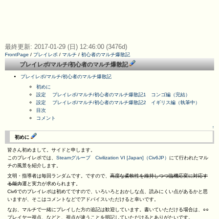
最終更新: 2017-01-29 (日) 12:46:00 (3476d)
FrontPage
/
プレイレポ
/
マルチ
/
初心者のマルチ爆散記
プレイレポ/マルチ/初心者のマルチ爆散記
プレイレポ/マルチ/初心者のマルチ爆散記
初めに
設定 プレイレポ/マルチ/初心者のマルチ爆散記1 コンゴ編（完結）
設定 プレイレポ/マルチ/初心者のマルチ爆散記2 イギリス編（執筆中）
目次
コメント
↑
初めに
皆さん初めまして。サイドと申します。
このプレイレポでは、
Steamグループ Civilization VI [Japan]（Civ6JP）
にて行われたマル
チの風景を紹介します。
文明・指導者は毎回ランダムです。ですので、
高度な柔軟性を維持しつつ臨機応変に対応す
る能力
運と実力が求められます。
Civ6でのプレイレポは初めてですので、いろいろとおかしな点、読みにくい点があるかと思
いますが、そこはコメントなどでアドバイスいただけると幸いです。
なお、マルチで一緒にプレイした方の追記は歓迎しています。書いていただける場合は、○○
プレイヤー視点、などと、視点が違うことを明記していただけるとありがたいです。