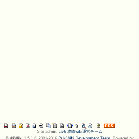
Site admin:
civ6 攻略wiki運営チーム
PukiWiki 1.5.1
© 2001-2016
PukiWiki Development Team
. Powered by