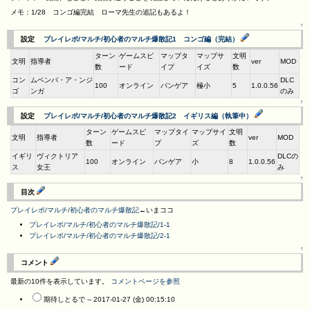
メモ：1/28 コンゴ編完結 ローマ先生の追記もあるよ！
↑
設定
プレイレポ/マルチ/初心者のマルチ爆散記1 コンゴ編（完結）
ターン
ゲームスピ
マップタ
マップサ
文明
文明
指導者
ver
MOD
数
ード
イプ
イズ
数
コン
ムベンバ・ア・ンジ
DLC
100
オンライン
パンゲア
極小
5
1.0.0.56
ゴ
ンガ
のみ
↑
設定
プレイレポ/マルチ/初心者のマルチ爆散記2 イギリス編（執筆中）
ターン
ゲームスピ
マップタイ
マップサイ
文明
文明
指導者
ver
MOD
数
ード
プ
ズ
数
イギリ
ヴィクトリア
DLCの
100
オンライン
パンゲア
小
8
1.0.0.56
ス
女王
み
↑
目次
プレイレポ/マルチ/初心者のマルチ爆散記
←いまココ
プレイレポ/マルチ/初心者のマルチ爆散記/1-1
プレイレポ/マルチ/初心者のマルチ爆散記/2-1
↑
コメント
最新の10件を表示しています。
コメントページを参照
期待しとるで --
2017-01-27 (金) 00:15:10