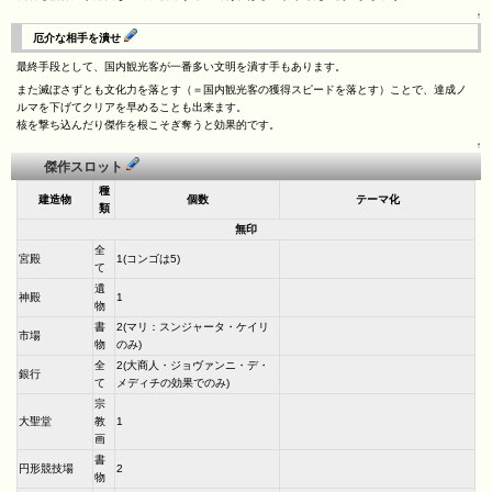
↑
厄介な相手を潰せ
最終手段として、国内観光客が一番多い文明を潰す手もあります。
また滅ぼさずとも文化力を落とす（＝国内観光客の獲得スピードを落とす）ことで、達成ノ
ルマを下げてクリアを早めることも出来ます。
核を撃ち込んだり傑作を根こそぎ奪うと効果的です。
↑
傑作スロット
種
建造物
個数
テーマ化
類
無印
全
宮殿
1(コンゴは5)
て
遺
神殿
1
物
書
2(マリ：スンジャータ・ケイリ
市場
物
のみ)
全
2(大商人・ジョヴァンニ・デ・
銀行
て
メディチの効果でのみ)
宗
大聖堂
教
1
画
書
円形競技場
2
物