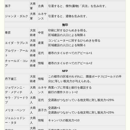
大将
孫子
古典
引退すると、傑作(書物)「兵法」を生み出す。
軍
大将
ルネサ
ジャンヌ・ダルク
引退すると、遺物を生み出す。
軍
ンス
無印
大技
印刷に対するひらめきを得る。
畢昇
中世
術者
区域建設の人口による制限-1
大技
コンピューターに対するひらめきを得る
エイダ・ラブレス
産業
術者
区域建設の人口による制限-1
アルヴァ・アール
大技
近代
都市のタイルすべてのアピール+1
ト
術者
チャールズ・コレ
大技
情報
都市のタイルすべてのアピール+2
ア
術者
NFP
大技
この都市の区域それぞれに、隣接ボーナス(ゴールドの半
丹下健三
情報
術者
分)に等しい観光力が与えられる。
ジョヴァンニ・
大商
ルネサ
商業ハブに市場と銀行を建設する
デ・メディチ
人
ンス
銀行の傑作スロット+2
サラ・ブリードラ
大商
近代
交易路がつながっている他文明に対し観光力+25%
ブ
人
大商
交易路+1
メリタ・ベンツ
原子力
人
交易路がつながっている他文明に対し観光力+25%
ジェムシェドシ
大商
情報
キャンパスの観光力+10
ー・タタ
人
大商