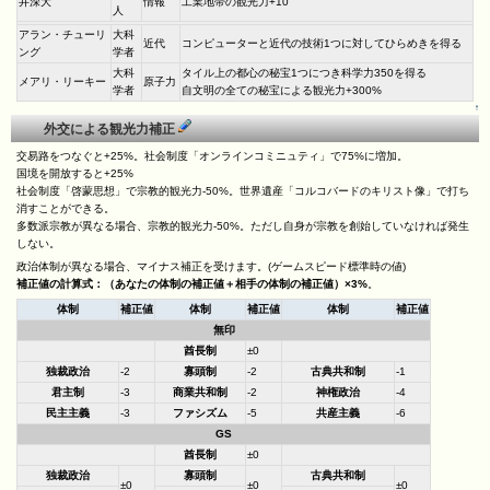
井深大
情報
工業地帯の観光力+10
人
アラン・チューリ
大科
近代
コンピューターと近代の技術1つに対してひらめきを得る
ング
学者
大科
タイル上の都心の秘宝1つにつき科学力350を得る
メアリ・リーキー
原子力
学者
自文明の全ての秘宝による観光力+300%
↑
外交による観光力補正
交易路をつなぐと+25%。社会制度「オンラインコミニュティ」で75%に増加。
国境を開放すると+25%
社会制度「啓蒙思想」で宗教的観光力-50%。世界遺産「コルコバードのキリスト像」で打ち
消すことができる。
多数派宗教が異なる場合、宗教的観光力-50%。ただし自身が宗教を創始していなければ発生
しない。
政治体制が異なる場合、マイナス補正を受けます。(ゲームスピード標準時の値)
補正値の計算式：（あなたの体制の補正値＋相手の体制の補正値）×3%
。
体制
補正値
体制
補正値
体制
補正値
無印
酋長制
±0
独裁政治
-2
寡頭制
-2
古典共和制
-1
君主制
-3
商業共和制
-2
神権政治
-4
民主主義
-3
ファシズム
-5
共産主義
-6
GS
酋長制
±0
独裁政治
寡頭制
古典共和制
±0
±0
±0