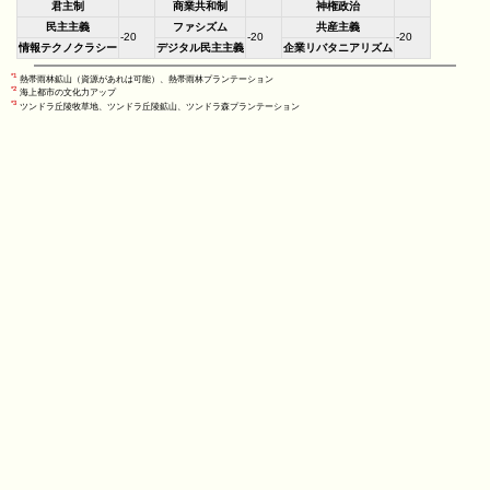
君主制
商業共和制
神権政治
民主主義
ファシズム
共産主義
-20
-20
-20
情報テクノクラシー
デジタル民主主義
企業リバタニアリズム
*1
熱帯雨林鉱山（資源があれは可能）、熱帯雨林プランテーション
*2
海上都市の文化力アップ
*3
ツンドラ丘陵牧草地、ツンドラ丘陵鉱山、ツンドラ森プランテーション