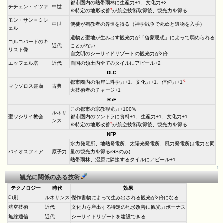
都市圏内の熱帯雨林に生産力+1、文化力+2
チチェン・イツァ
中世
*1
※特定の地形改善
が航空技術取得後、観光力を得る
モン・サン＝ミシ
中世
使徒が殉教者の昇進を得る（神学戦争で死ぬと遺物を入手）
ェル
遺物と聖地が生み出す観光力が「啓蒙思想」によって弱められる
コルコバードのキ
近代
ことがない
リスト像
自文明のシーサイドリゾートの観光力が2倍
エッフェル塔
近代
自国の領土内全てのタイルにアピール+2
DLC
*2
都市圏内の沿岸に科学力+1、文化力+1、信仰力+1
マウソロス霊廟
古典
大技術者のチャージ+1
RaF
この都市の宗教観光力+100%
ルネサ
聖ワシリイ教会
都市圏内のツンドラに食料+1、生産力+1、文化力+1
ンス
*3
※特定の地形改善
が航空技術取得後、観光力を得る
NFP
水力発電所、地熱発電所、太陽光発電所、風力発電所は電力と同
バイオスフィア
原子力
量の観光力を得る(GSのみ)
熱帯雨林、湿原に隣接するタイルにアピール+1
↑
観光に関係のある技術
テクノロジー
時代
効果
印刷
ルネサンス
傑作書物によって生み出される観光が2倍になる
航空技術
近代
文化力を産出する特定の地形改善に観光力ボーナス
無線通信
近代
シーサイドリゾートを建設できる