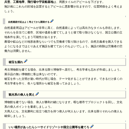
兵営、工業地帯、飛行場や宇宙船基地
は、周囲タイルのアピールを下げます。
無計画にこれらの区域を設置するとアピールに悪影響が出ますので、位置関係をよく考えま
しょう。
↑
自然遺産付近はよく考えてから開発する
自然遺産周辺はアピールが非常に高く、自然遺産によっては高出力なタイルも存在します。
それらを目当てに都市、区域や遺産を建ててしまうと後で取り除けなくなり、国立公園の立
地条件を潰してしまう可能性があります。
農場や鉱山などの地形改善ならいつでも労働者で取り除けるので、自然主義者を購入できる
ようになるまではとりあえず施設を建てておくのもよいでしょう。施設の削除は労働者の労
働力は消費しません。
↑
秘宝を掘れ
考古博物館を建てる場合、出来る限り博物学へ直行し、考古学者も忘れず作成しましょう。
展示品の無い博物館に客は来ないのです。
秘宝を作った文明が違い時代が同じ場合、テーマ化することができます。できるだけ多くの
考古学者を作り、色々な場所から秘宝を掘ってみましょう。
↑
観光系の偉人を買え
博物館を建てない場合、偉人が勝利の鍵になります。暇な都市でプロジェクトを回し、文化
系の偉人ポイントを量産しましょう。
大商人にも、文化勝利に役立つ能力を持つ偉人が何人もいます。出来る限りそれらの偉人も
確保しましょう。
↑
いい場所があったらシーサイドリゾートや国立公園等を建てろ