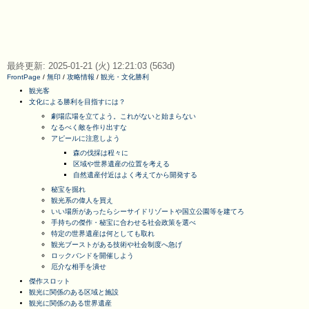
最終更新: 2025-01-21 (火) 12:21:03 (563d)
FrontPage
/
無印
/
攻略情報
/
観光・文化勝利
観光客
文化による勝利を目指すには？
劇場広場を立てよう。これがないと始まらない
なるべく敵を作り出すな
アピールに注意しよう
森の伐採は程々に
区域や世界遺産の位置を考える
自然遺産付近はよく考えてから開発する
秘宝を掘れ
観光系の偉人を買え
いい場所があったらシーサイドリゾートや国立公園等を建てろ
手持ちの傑作・秘宝に合わせる社会政策を選べ
特定の世界遺産は何としても取れ
観光ブーストがある技術や社会制度へ急げ
ロックバンドを開催しよう
厄介な相手を潰せ
傑作スロット
観光に関係のある区域と施設
観光に関係のある世界遺産