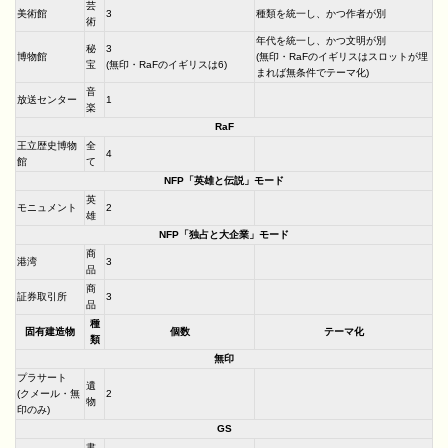
芸
美術館
3
種類を統一し、かつ作者が別
術
年代を統一し、かつ文明が別
秘
3
博物館
(無印・RaFのイギリスはスロットが埋
宝
(無印・RaFのイギリスは6)
まれば無条件でテーマ化)
音
放送センター
1
楽
RaF
王立歴史博物
全
4
館
て
NFP「英雄と伝説」モード
英
モニュメント
2
雄
NFP「独占と大企業」モード
商
港湾
3
品
商
証券取引所
3
品
種
固有建造物
個数
テーマ化
類
無印
プラサート
遺
(クメール・無
2
物
印のみ)
GS
書