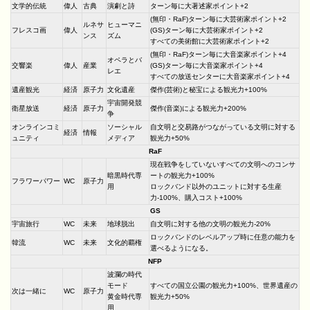
文学的伝統
偉人
古典
演劇と詩
ターン毎に大著述家ポイント+2
(無印・RaF)ターン毎に大芸術家ポイント+2
ルネサ
ヒューマニ
フレスコ画
偉人
(GS)ターン毎に大芸術家ポイント+2
ンス
ズム
すべての美術館に大芸術家ポイント+2
(無印・RaF)ターン毎に大音楽家ポイント+4
オペラとバ
交響楽
偉人
産業
(GS)ターン毎に大音楽家ポイント+4
レエ
すべての放送センターに大音楽家ポイント+4
遺産観光
経済
原子力
文化遺産
傑作(芸術)と秘宝による観光力+100%
宇宙開発競
衛星放送
経済
原子力
傑作(音楽)による観光力+200%
争
オンラインコミ
ソーシャル
自文明と交易路がつながっている文明に対する
経済
情報
ュニティ
メディア
観光力+50%
RaF
現在戦争をしていないすべての文明へのコンサ
暗黒時代専
ートの観光力+100%
フラワーパワー
WC
原子力
用
ロックバンド以外のユニットに対する生産
力-100%、購入コスト+100%
GS
宇宙旅行
WC
未来
地球脱出
自文明に対する他の文明の観光力-20%
ロックバンドのレベルアップ時に任意の能力を
韓流
WC
未来
文化的覇権
選べるようになる。
NFP
波瀾の時代
モード
すべての国立公園の観光力+100%、世界遺産の
次は一緒に
WC
原子力
黄金時代専
観光力+50%
用