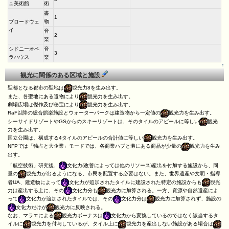
ュ美術館
術
書
1
物
ブロードウェ
イ
音
2
楽
シドニーオペ
音
3
ラハウス
楽
↑
観光に関係のある区域と施設
聖都となる都市の聖地は
観光力8を生み出す。
また、各聖地にある遺物により
観光力を生み出す。
劇場広場は傑作及び秘宝により
観光力を生み出す。
RaF以降の総合娯楽施設とウォーターパークは建造物から一定値の
観光力を生み出す。
シーサイドリゾートやGSからのスキーリゾートは、そのタイルのアピールに等しい
観光
力を生み出す。
国立公園は、構成する4タイルのアピールの合計値に等しい
観光力を生み出す。
NFPでは「独占と大企業」モードでは、各商業ハブと港にある商品が少量の
観光力を生み
出す。
「航空技術」研究後、
文化力(改善によっては他のリソース)産出を付加する施設から、同
量の
観光力が出るようになる。市民を配置する必要はない。また、世界遺産や文明・指導
者UA、建造物によって
文化力が追加されたタイルに建設された特定の施設からも
観光
力は産出する上に、その
文化力分も
観光力に加算される。一方、資源や自然遺産によ
って
文化力が追加されたタイルでは、その
文化力分は
観光力に加算されず、施設の
文化力だけが
観光力に反映される。
なお、マラエによる
観光力ボーナスは
文化力から変換しているのではなく該当するタ
イルに
観光力を付与しているが、タイル上に
観光力を産出しない施設がある場合は