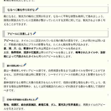
劇場広場を乱立しましょう。
↑
なるべく敵を作り出すな
敵になると、観光力の輸出に支障が出ます。なるべく平和な状態を維持して進めましょう。
国境が開放されていたり交易路が繋がっていたりする文明に対しては、観光力をより多く与
えることができます。
↑
アピールに注意しよう
アピール
とは、タイルごとに設定されている土地の魅力の度合です。これが高ければ高いほ
ど、不動産の観光力にプラスの影響を与え、たくさん観光客を呼び込みます。
森、湖、川、山、断崖やオアシス
は周辺タイルのアピールを高めます。
反面、
熱帯雨林、湿原や氾濫原
は周りのアピールを落とします。
略奪されたタイルや、放射
能によって汚染されたタイル
も周りのアピールを落とします。
↑
森の伐採は程々に
森は一番確保しやすいアピール源です。自然保護を取るまでは森タイルを増やすことができ
ません。沿岸付近の森は特に重要です。シーサイドリゾートの効果に大きく影響するからで
す。
森林伐採すると都市に大量の生産力をもたらすので、伐採が必要な場合も多いでしょう。伐
採する場合は熱帯雨林か、もしくは区域建設のためにいずれ除去する森から優先して伐採す
べきです。
↑
区域や世界遺産の位置を考える
聖地、保護区、総合娯楽施設、劇場広場、ダム、運河及び世界遺産
は、周囲タイルのアピー
ルを引き上げます。