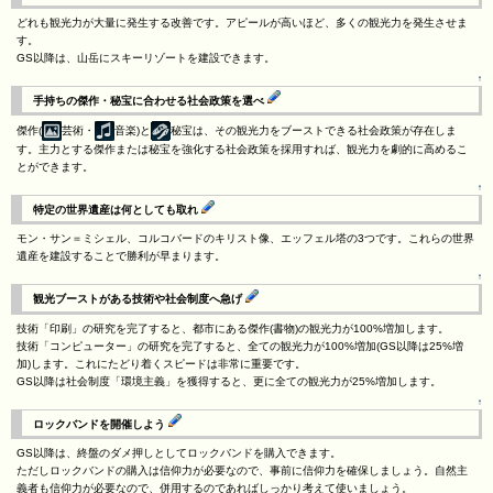
どれも観光力が大量に発生する改善です。アピールが高いほど、多くの観光力を発生させま
す。
GS以降は、山岳にスキーリゾートを建設できます。
↑
手持ちの傑作・秘宝に合わせる社会政策を選べ
傑作(
芸術・
音楽)と
秘宝は、その観光力をブーストできる社会政策が存在しま
す。主力とする傑作または秘宝を強化する社会政策を採用すれば、観光力を劇的に高めるこ
とができます。
↑
特定の世界遺産は何としても取れ
モン・サン＝ミシェル、コルコバードのキリスト像、エッフェル塔の3つです。これらの世界
遺産を建設することで勝利が早まります。
↑
観光ブーストがある技術や社会制度へ急げ
技術「印刷」の研究を完了すると、都市にある傑作(書物)の観光力が100%増加します。
技術「コンピューター」の研究を完了すると、全ての観光力が100%増加(GS以降は25%増
加)します。これにたどり着くスピードは非常に重要です。
GS以降は社会制度「環境主義」を獲得すると、更に全ての観光力が25%増加します。
↑
ロックバンドを開催しよう
GS以降は、終盤のダメ押しとしてロックバンドを購入できます。
ただしロックバンドの購入は信仰力が必要なので、事前に信仰力を確保しましょう。自然主
義者も信仰力が必要なので、併用するのであればしっかり考えて使いましょう。