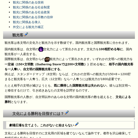
観光に関係のある技術
観光に関係のある社会制度
観光に関係のある社会政策
観光に関係のある宗教の信仰
観光に関係ある偉人
外交による観光力補正
観光客
観光客は各文明の文化力と観光力を示す数値です。国内観光客と国際観光客に分かれます。
国内観光客は、自文明の
文化力によって算出されます。文化力を
100程貯める毎に
、国内
観光客が一人産生する。
国際観光客は、自文明からの
観光力によって算出されます。いずれかの文明への観光力を
一定値（150×文明数（Gathering Stormでは200×文明数））
貯める毎に、
相手の国内観光客
を一人奪い、自文明の国際観光客にする
。
例えば、スタンダードマップ（8文明）ならば、どれかの文明への観光力が150×8＝1200貯
まると観光客を一人奪う。広大（12文明）なら一人奪うには観光力が1800必要です。
たとえ相手の文明が滅びようとも、
既に獲得した国際観光客は失われない
。彼らは別文明へ
と移住するだけで、引き続きあなたの文明を訪問するのです。
国際観光客の人数が、自文明以外のあらゆる文明の国内観光客の数を超えると、
文化による
勝利
となります。
↑
文化による勝利を目指すには？
↑
劇場広場を立てよう。これがないと始まらない
文化による勝利を目指すのに文化用の区域を建てないなんて論外です。都市を沢山確保して