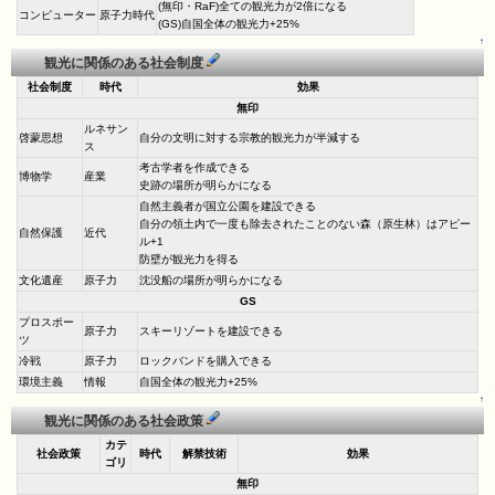
(無印・RaF)全ての観光力が2倍になる
コンピューター
原子力時代
(GS)自国全体の観光力+25%
↑
観光に関係のある社会制度
社会制度
時代
効果
無印
ルネサン
啓蒙思想
自分の文明に対する宗教的観光力が半減する
ス
考古学者を作成できる
博物学
産業
史跡の場所が明らかになる
自然主義者が国立公園を建設できる
自分の領土内で一度も除去されたことのない森（原生林）はアピー
自然保護
近代
ル+1
防壁が観光力を得る
文化遺産
原子力
沈没船の場所が明らかになる
GS
プロスポー
原子力
スキーリゾートを建設できる
ツ
冷戦
原子力
ロックバンドを購入できる
環境主義
情報
自国全体の観光力+25%
↑
観光に関係のある社会政策
カテ
社会政策
時代
解禁技術
効果
ゴリ
無印