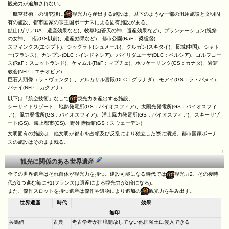
観光力が追加されない。
「航空技術」の研究後に
観光力を産出する施設は、以下のような一部の汎用施設と文明固
有の施設、都市国家の宗主国ボーナスによる固有施設がある。
鉱山(ガリアUA、遺産効果など)、牧草地(蒼天の神、遺産効果など)、プランテーション(祝祭
の女神、口伝(GS以前)、遺産効果など)、都市公園(RaF：梁総督)
スフィンクス(エジプト)、ジッグラト(シュメール)、クルガン(スキタイ)、長城(中国)、シャト
ー(フランス)、カンプン(DLC：インドネシア)、パイリダエーザ(DLC：ペルシア)、ゴルフコー
ス(RaF：スコットランド)、ケマムル(RaF：マプチェ)、ホッケーリンク(GS：カナダ)、岩窟
教会(NFP：エチオピア)
巨石人頭像（ラ・ヴェンタ）、アルカサル宮殿(DLC：グラナダ)、モアイ(GS：ラ・パヌイ)、
バテイ(NFP：カグアナ)
以下は「航空技術」なしで
観光力を産出する施設。
シーサイドリゾート、地熱発電所(GS：バイオスフィア)、太陽光発電所(GS：バイオスフィ
ア)、風力発電所(GS：バイオスフィア)、洋上風力発電所(GS：バイオスフィア)、スキーリゾ
ート(GS)、海上都市(GS)、野外博物館(GS：スウェーデン)
文明固有の施設は、他文明が都市を占領及び反乱により独立した際に消滅。都市国家ボーナ
スの施設はそのまま残る。
↑
観光に関係のある世界遺産
全ての世界遺産はそれ自体が観光力を持つ。建設可能になる時代では
観光力2、その後時
代が1つ進む毎に+1(フランスは遺産による観光力が2倍になる)。
また、傑作スロットを持つ遺産は傑作や遺物により追加の
観光力を生み出す。
世界遺産
時代
効果
無印
兵馬俑
古典
考古学者が国境開放してない他国領土に侵入できる