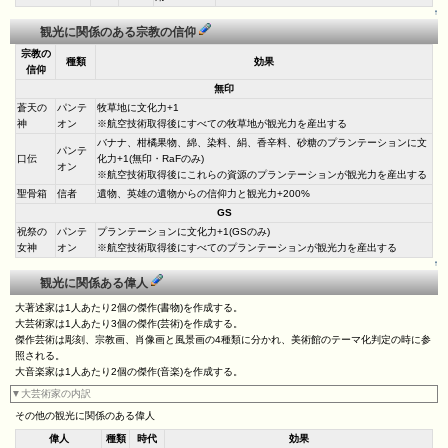
↑
観光に関係のある宗教の信仰
宗教の
種類
効果
信仰
無印
蒼天の
パンテ
牧草地に文化力+1
神
オン
※航空技術取得後にすべての牧草地が観光力を産出する
バナナ、柑橘果物、綿、染料、絹、香辛料、砂糖のプランテーションに文
パンテ
口伝
化力+1(無印・RaFのみ)
オン
※航空技術取得後にこれらの資源のプランテーションが観光力を産出する
聖骨箱
信者
遺物、英雄の遺物からの信仰力と観光力+200%
GS
祝祭の
パンテ
プランテーションに文化力+1(GSのみ)
女神
オン
※航空技術取得後にすべてのプランテーションが観光力を産出する
↑
観光に関係ある偉人
大著述家は1人あたり2個の傑作(書物)を作成する。
大芸術家は1人あたり3個の傑作(芸術)を作成する。
傑作芸術は彫刻、宗教画、肖像画と風景画の4種類に分かれ、美術館のテーマ化判定の時に参
照される。
大音楽家は1人あたり2個の傑作(音楽)を作成する。
▼大芸術家の内訳
その他の観光に関係のある偉人
偉人
種類
時代
効果