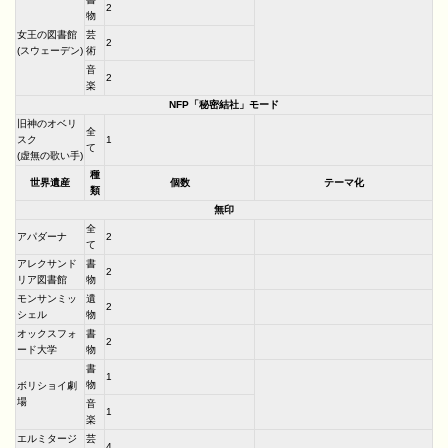
2
物
女王の図書館
芸
2
(スウェーデン)
術
音
2
楽
NFP「秘密結社」モード
旧神のオベリ
全
スク
1
て
(虚無の歌い手)
種
世界遺産
個数
テーマ化
類
無印
全
アパダーナ
2
て
アレクサンド
書
2
リア図書館
物
モンサンミッ
遺
2
シェル
物
オックスフォ
書
2
ード大学
物
書
1
物
ボリショイ劇
場
音
1
楽
エルミタージ
芸
4