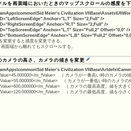
ソルを画面端においたときのマップスクロールの感度を
mApps\common\Sid Meier's Civilization VI\Base\Assets\UI\Wo
ID="LeftScreenEdge" Anchor="L,T" Size="2,Full" />
ID="RightScreenEdge" Anchor="R,T" Size="2,Full" />
ID="TopScreenEdge" Anchor="L,T" Size="Full,2" Offset="0,0" />
ID="BottomScreenEdge" Anchor="L,B" Size="Full,2" Offset="0,0
分を変更すると感度を変更できる。
と画面端から離れてもスクロールする。
のカメラの高さ、カメラの傾きを変更
mApps\common\Sid Meier's Civilization VI\Base\Artdefs\Came
fValue>45.000000</m_fValue> （ カメラが一番高い時の
_fValue>55.000000</m_fValue> （ カメラが一番低い時
_fValue>600.000000</m_fValue> （ カメラの最高高度。値
fValue>120.000000</m_fValue> （ カメラの最低高度。値