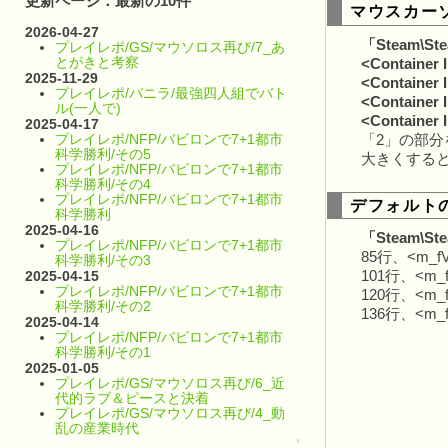
更新ページ：最新の10件
マウスカー
2026-04-27
「Steam\Stea
プレイレポ/GS/マウソロス再び/7_あ
とがきと考察
<Container 
2025-11-29
<Container 
プレイレポ/バニラ/最強四人組でバト
<Container 
ル(一人で)
<Container 
2025-04-17
プレイレポ/NFP/バビロンで7+1都市
「2」の部
科学勝利/その5
大きくする
プレイレポ/NFP/バビロンで7+1都市
科学勝利/その4
プレイレポ/NFP/バビロンで7+1都市
デフォルト
科学勝利
2025-04-16
「Steam\Stea
プレイレポ/NFP/バビロンで7+1都市
85行、<m_
科学勝利/その3
2025-04-15
101行、<m
プレイレポ/NFP/バビロンで7+1都市
120行、<m
科学勝利/その2
136行、<m_
2025-04-14
プレイレポ/NFP/バビロンで7+1都市
科学勝利/その1
2025-01-05
プレイレポ/GS/マウソロス再び/6_近
代的ラブ＆ピースと決着
プレイレポ/GS/マウソロス再び/4_動
乱の産業時代
↑