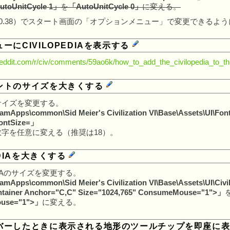
toUnitCycle 1」
を
「AutoUnitCycle 0」
に変える。
0.0.38）でスタート画面の「オプションメニュー」で変更できるよ
ーにCIVILOPEDIAを表示する
reddit.com/r/civ/comments/59ao6k/how_to_add_the_civilopedia_to_
ントのサイズを大きくする
サイズを変更する。
mApps\common\Sid Meier's Civilization VI\Base\Assets\UI\Fon
ontSize=」
字を任意に変える（推奨は18）。
EDIAを大きくする
EDIAのサイズを変更する。
mApps\common\Sid Meier's Civilization VI\Base\Assets\UI\Civi
tainer Anchor="C,C" Size="1024,765" ConsumeMouse="1">」
use="1">」
に変える。
バーしたときに表示される地形のツールチップを即座に