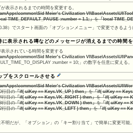
プが表示されるまでの時間を変更する。
mApps\common\Sid Meier's Civilization VI\Base\Assets\UI\Tool
cal TIME_DEFAULT_PAUSE :number = 1.1;」
を
「local TIME_D
0.0.38）でスタート画面の「オプションメニュー」で変更できるよ
時に表示される噂などのメッセージが消えるまでの時間
が表示されている時間を変更する
mApps\common\Sid Meier's Civilization VI\Base\Assets\UI\Pa
FAULT_TIME_TO_DISPLAY :number = 10;」の数字を任意に変える。
マップをスクロールさせる
mApps\common\Sid Meier's Civilization VI\Base\Assets\UI\Wor
60行目の
「if( uiKey == Keys.VK_UP ) then」
を
「if( uiKey == Key
64行目の
「if( uiKey == Keys.VK_RIGHT ) then」
を
「if( uiKey == 
68行目の
「if( uiKey == Keys.VK_DOWN ) then」
を
「if( uiKey ==
72行目の
「if( uiKey == Keys.VK_LEFT ) then」
を
「if( uiKey == K
は不明だが、「オプション」の「キー割り当て」で簡単に変更可能