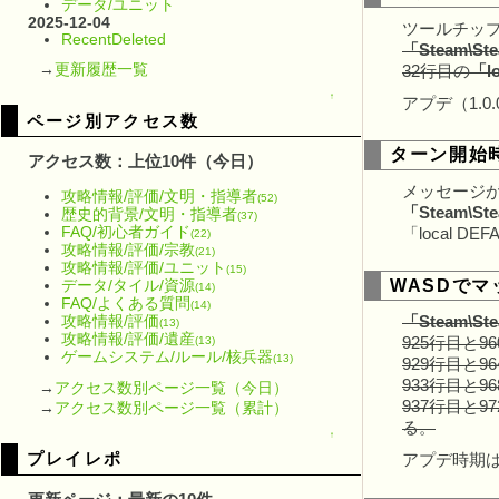
データ/ユニット
2025-12-04
ツールチッ
RecentDeleted
「Steam\Stea
→
更新履歴一覧
32行目の
「lo
↑
アプデ（1.
ページ別アクセス数
ターン開始
アクセス数：上位10件（今日）
メッセージ
攻略情報/評価/文明・指導者
(52)
「Steam\Stea
歴史的背景/文明・指導者
(37)
FAQ/初心者ガイド
「local DE
(22)
攻略情報/評価/宗教
(21)
攻略情報/評価/ユニット
(15)
WASDで
データ/タイル/資源
(14)
FAQ/よくある質問
(14)
攻略情報/評価
「Steam\Stea
(13)
攻略情報/評価/遺産
(13)
925行目と9
ゲームシステム/ルール/核兵器
(13)
929行目と9
933行目と9
→
アクセス数別ページ一覧（今日）
937行目と9
→
アクセス数別ページ一覧（累計）
る。
↑
プレイレポ
アプデ時期