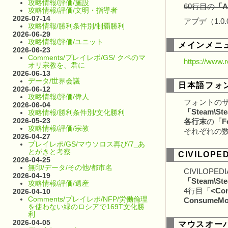
攻略情報/評価/施設
60行目の
「Au
攻略情報/評価/文明・指導者
2026-07-14
アプデ（1.
攻略情報/勝利条件別/制覇勝利
2026-06-29
攻略情報/評価/ユニット
メインメニュ
2026-06-23
Comments/プレイレポ/GS/ クペのマ
https://www.
オリ宗教を、君に
2026-06-13
データ/世界会議
日本語フォ
2026-06-12
攻略情報/評価/偉人
フォントの
2026-06-04
「Steam\Stea
攻略情報/勝利条件別/文化勝利
2026-05-23
各行末
の
「F
攻略情報/評価/宗教
それぞれの数
2026-04-27
プレイレポ/GS/マウソロス再び/7_あ
とがきと考察
CIVILOP
2026-04-25
無印/データ/その他/都市名
CIVILOP
2026-04-19
「Steam\Stea
攻略情報/評価/遺産
4行目
「<Con
2026-04-10
Comments/プレイレポ/NFP/労働倫理
ConsumeMo
を使わない緑のロシアで169T文化勝
利
2026-04-05
マウスオー