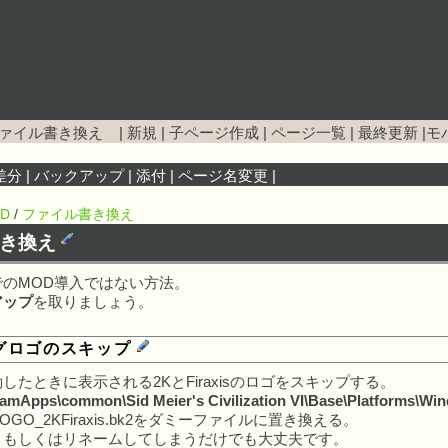
ファイル書き換え
|
新規
|
子ページ作成
|
ページ一覧
|
最終更新
|
モ
差分
|
バックアップ
|
添付
|
ページ名変更
|
D
/
ファイル書き換え
書き換え
でのMOD導入ではない方法。
アップ
を取りましょう。
グロゴのスキップ
したときに表示される2KとFiraxisのロゴをスキップする。
mApps\common\Sid Meier's Civilization VI\Base\Platforms\W
2とLOGO_2KFiraxis.bk2をダミーファイルに置き換える。
削除、もしくはリネームしてしまうだけでも大丈夫です。