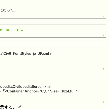
うになった。
↑
the_main_menu/
↑
ts\Civ6_FontStyles_ja_JP.xml」
↑
lopedia\CivilopediaScreen.xml」
を
「<Container Anchor="C,C" Size="1024,full"
↑
表示する。