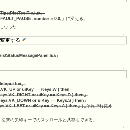
Tips\PlotToolTip.lua」
EFAULT_PAUSE :number = 0.0;」
に変える。
うになった。
↑
を変更する
nels\StatusMessagePanel.lua」
↑
ldInput.lua」
s.VK_UP or uiKey == Keys.W ) then」
Keys.VK_RIGHT or uiKey == Keys.D ) then」
 Keys.VK_DOWN or uiKey == Keys.S ) then」
eys.VK_LEFT or uiKey == Keys.A ) then」
にそれぞれ変え
。従来の矢印キーでのスクロールと共存もできる。
↑