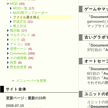
MOD
(43)
MOD一覧
ゲームやマ
(17)
MOD用アップローダー
「Documents\
ファイル書き換え
gamese
作成方法
(21)
マップサイ
導入方法
掲示板
(17)
マルチプレイ
(4)
古いグラボ
リンク
(2)
アイコン
(19)
「Documents\
管理ページ
(4)
37行目の
「A
Comments
(269)
その他情報
(34)
オートセー
投票
(8)
歴史的背景
(4)
「Documents\
6行目の
「Au
9行目の
「Au
メニューバーを更新
それぞれの
↑
サイト全体
ユニットの
更新ページ：最新の15件
ユニットの
2026-07-15
「Documents\