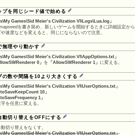
ップを同じシード値で始める
My Games\Sid Meier's Civilization VI\Logs\Lua.log」
edとmapseedを書き留め、新しいゲームを開始するときに詳細設定か
ズや速度などを変えると、同じにならないので注意。
で無理やり動かす
My Games\Sid Meier's Civilization VI\AppOptions.txt」
llowSWRenderer 0」
を
「AllowSWRenderer 1」
に変える。
ブの数や間隔を10より大きくする
My Games\Sid Meier's Civilization VI\UserOptions.txt」
toSaveKeepCount 10」
toSaveFrequency 1」
数字を任意に変える。
自動切り替えをOFFにする
自動切り替えをなくす。
My Games\Sid Meier's Civilization VI\UserOptions.txt」