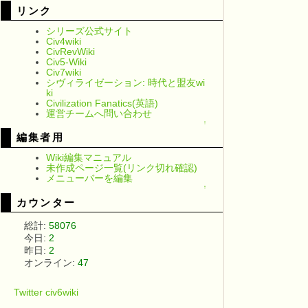
リンク
シリーズ公式サイト
Civ4wiki
CivRevWiki
Civ5-Wiki
Civ7wiki
シヴィライゼーション: 時代と盟友wi
ki
Civilization Fanatics(英語)
運営チームへ問い合わせ
↑
編集者用
Wiki編集マニュアル
未作成ページ一覧(リンク切れ確認)
メニューバーを編集
↑
カウンター
総計:
58076
今日:
2
昨日:
2
オンライン:
47
Twitter civ6wiki