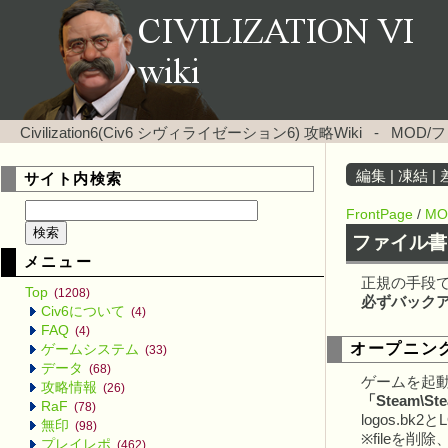
Civilization6(Civ6 シヴィライゼーション6) 攻略Wiki
-
MOD/
編集
|
凍結
|
サイト内検索
FrontPage
/
MO
ファイル
メニュー
正規の手段
Top
(1208)
必ずバック
Civ6について
(4)
FAQ
(4)
オープニン
ゲームシステム
(33)
データ
(68)
ゲームを起動
攻略情報
(26)
「Steam\Stea
RaF
(78)
logos.bk
無印
(98)
※fileを
プレイレポ
(462)