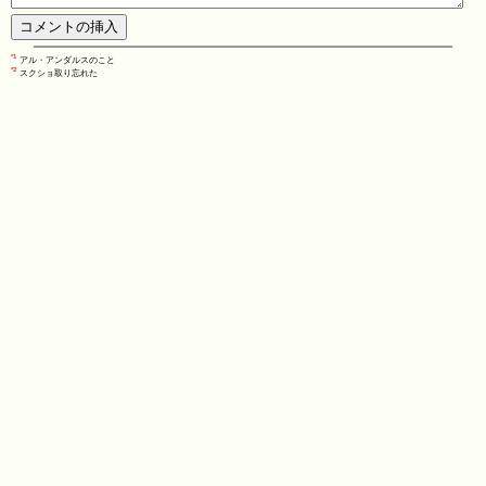
*1
アル・アンダルスのこと
*2
スクショ取り忘れた