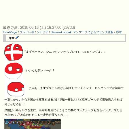
最終更新: 2018-06-16 (土) 16:37:00 (2973d)
FrontPage
/
プレイレポ
/
シナリオ
/
Denmark stronk! デンマークによるフランク征服
/
序章
序章
「まずポーラン、なんでもいいからプレイしてみるイングよ。」
「いいんねデンマーク？
じゃあ、まずブリテン島から制圧していくイング。ロングシップが初期で
一隻しかないから本国から軍隊を送るだけで精一杯おぶけど略奪ゴールドで現地購入すれば
何とかなるおぶ。
序盤はベルセルクを主に、沿岸略奪用にそこそこの数のロングシップも造るイング。来たる
*1
べきケバブ
攻略のためにも一定数必要なんね。」