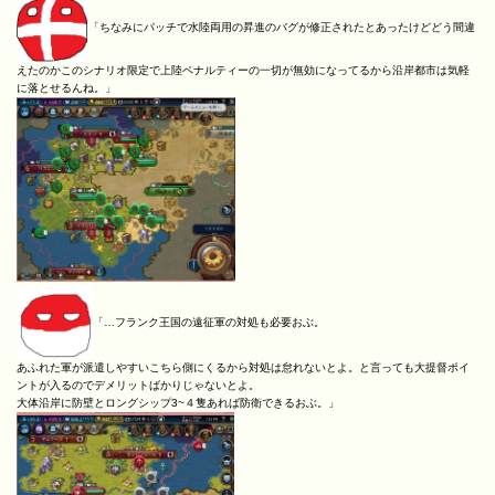
「ちなみにパッチで水陸両用の昇進のバグが修正されたとあったけどどう間違
えたのかこのシナリオ限定で上陸ペナルティーの一切が無効になってるから沿岸都市は気軽
に落とせるんね。」
「…フランク王国の遠征軍の対処も必要おぶ。
あふれた軍が派遣しやすいこちら側にくるから対処は怠れないとよ。と言っても大提督ポイ
ントが入るのでデメリットばかりじゃないとよ。
大体沿岸に防壁とロングシップ3~４隻あれば防衛できるおぶ。」