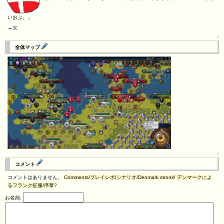
いおぶ。」
→
次
↑
全体マップ
↑
コメント
コメントはありません。
Comments/プレイレポ/シナリオ/Denmark stronk! デンマークによ
るフランク征服/序章
?
お名前: