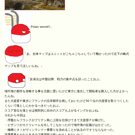
Polan stronk!!」
「あ、全体マップはユニットがごちゃごちゃしていて醜かったので左下の略式
マップを見てほしいんね。」
「反省点は中盤以降、戦力の集中点を誤ったことおぶ。
地中海の都市を攻略する事を主眼に置いたけど東方に進出して開拓者を購入した方がよかっ
たんね。
また大提督Ｐ稼ぎにフランクの沿岸都市を残しておいたけど50Ｔ位の大提督を取りつくした
くらいで落としにかかるべきだったおぶ。
スコア首位を落とせば相対的に自分のスコアも上がるイングかおぶね。
それから今回は
・序盤からフランクがブリテン島に上陸を仕掛けてきて大提督Ｐが稼げた。
・ビザンツがカドリレームを出してこなかったので地中海の征服がはかどった。
・極稀にＡＩがヴィンランド一番乗りを決めることがあるのでそうならなかった。
等運要素もかなりあるので再現性は低いかもしれないおぶ。」