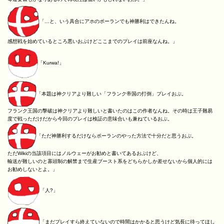
「…と、いう具合にアホのポーランでも神勝利はできたんね。
感想戦を始めているところ悪いおぶけどここまでのプレイは前座なんね。」
「Kurwa!」
「本題は神クリアより難しい「フランク帝国の打倒」プレイおぶ。
フランク王国の撃破は神クリアより難しいと書いたのはこの作者なんね。その時は王子難易
度で戦っただけだから今回のプレイは検証の意味合いも兼ねているおぶ。
「ただ神勝利するだけならポーランのやった方法で十分だと思うおぶ。
ただWikiの当該項目にはノルウェーがお勧めと書いてあるおぶけど、
輸送が難しいのと寡頭制の解禁まで生産ブースト系をどちらかしか差せないから個人的には
お勧めしないとよ。」
「人?」
「まだプレイすら終えていないので時間はかかると思うけど気長に待ってほし